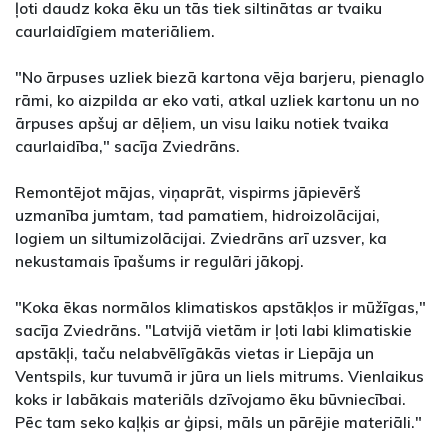
ļoti daudz koka ēku un tās tiek siltinātas ar tvaiku
caurlaidīgiem materiāliem.
"No ārpuses uzliek biezā kartona vēja barjeru, pienaglo
rāmi, ko aizpilda ar eko vati, atkal uzliek kartonu un no
ārpuses apšuj ar dēļiem, un visu laiku notiek tvaika
caurlaidība," sacīja Zviedrāns.
Remontējot mājas, viņaprāt, vispirms jāpievērš
uzmanība jumtam, tad pamatiem, hidroizolācijai,
logiem un siltumizolācijai. Zviedrāns arī uzsver, ka
nekustamais īpašums ir regulāri jākopj.
"Koka ēkas normālos klimatiskos apstākļos ir mūžīgas,"
sacīja Zviedrāns. "Latvijā vietām ir ļoti labi klimatiskie
apstākļi, taču nelabvēlīgākās vietas ir Liepāja un
Ventspils, kur tuvumā ir jūra un liels mitrums. Vienlaikus
koks ir labākais materiāls dzīvojamo ēku būvniecībai.
Pēc tam seko kaļķis ar ģipsi, māls un pārējie materiāli."