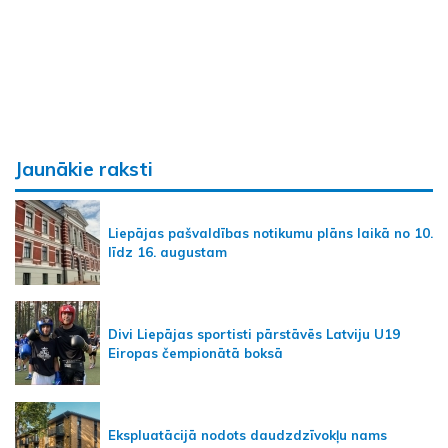
Jaunākie raksti
Liepājas pašvaldības notikumu plāns laikā no 10.
līdz 16. augustam
Divi Liepājas sportisti pārstāvēs Latviju U19
Eiropas čempionātā boksā
Ekspluatācijā nodots daudzdzīvokļu nams