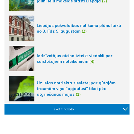
jauni ielu mākslas stāsti Liepājā
(2)
Liepājas pašvaldības notikumu plāns laikā
no 3. līdz 9. augustam
(2)
Iedzīvotājus aicina izteikt viedokli par
saistošajiem noteikumiem
(4)
Uz ielas notriekta sieviete; par gūtajām
traumām viņa "apjautusi" tikai pēc
atgriešanās mājās
(1)
skatīt nākošo