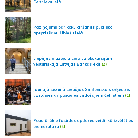
Celtnieku ielā
Paziņojums par koku ciršanas publisko
apspriešanu Lībiešu ielā
Liepājas muzejs aicina uz ekskursijām
vēsturiskajā Latvijas Bankas ēkā
(2)
Jaunajā sezonā Liepājas Simfoniskais orķestris
uzstāsies ar pasaules vadošajiem čellistiem
(1)
Populārākie fasādes apdares veidi: kā izvēlēties
piemērotāko
(4)