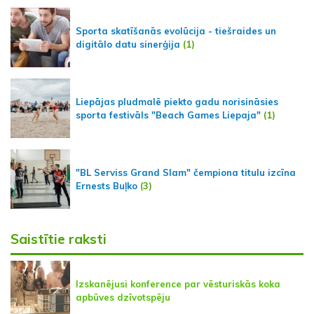
Sporta skatīšanās evolūcija - tiešraides un
digitālo datu sinerģija
(1)
Liepājas pludmalē piekto gadu norisināsies
sporta festivāls "Beach Games Liepaja"
(1)
"BL Serviss Grand Slam" čempiona titulu izcīna
Ernests Buļko
(3)
Saistītie raksti
Izskanējusi konference par vēsturiskās koka
apbūves dzīvotspēju