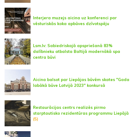
Interjera muzejs aicina uz konferenci par
vēsturiskās koka apbūves dzīvotspēju
Lsm.lv: Sabiedriskajā apspriešanā 83%
dalībnieku atbalsta Baltijā modernākā spa
centra būvi
Aicina balsot par Liepājas būvēm skates "Gada
labākā būve Latvijā 2023" konkursā
Restaurācijas centrs realizēs pirmo
starptautisko rezidentūras programmu Liepājā
(5)