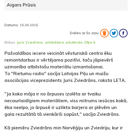
Aigars Prūsis
Datums:
15.04.2015
Dalies ar šo ziņu:
Birkas:
Juris Zviedrāns
,
arhitektūra
,
pilsētvide
,
Dīķa 6
Pašvaldības iecere veicināt vēsturiskā centra ēku
remontdarbus ir vērtējama pozitīvi, taču jāpievērš
uzmanība atbilstošu materiālu izmantošanai.
To "Rietumu radio" sacīja Latvijas Piļu un muižu
asociācijas viceprezidents Juris Zviedrāns, raksta LETA.
"Ja koka māja ir no ārpuses izolēta ar tvaiku
necaurlaidīgiem materiāliem, viss mitrums iesūcas kokā,
ēka neelpo, jo ārpusē ir uzlikta barjera ar plēvēm un
gala rezultātā tā vienkārši sapūst," sacīja Zviedrāns.
Kā piemēru Zviedrāns min Norvēģiju un Zviedriju, kur ir