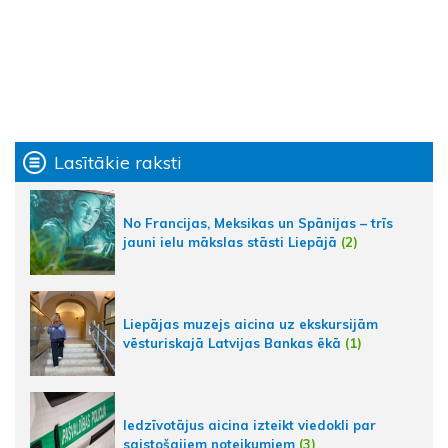
Lasītākie raksti
No Francijas, Meksikas un Spānijas – trīs
jauni ielu mākslas stāsti Liepājā
(2)
Liepājas muzejs aicina uz ekskursijām
vēsturiskajā Latvijas Bankas ēkā
(1)
Iedzīvotājus aicina izteikt viedokli par
saistošajiem noteikumiem
(3)