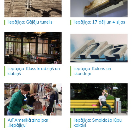
liepājiņa: Gājēju tunelis
liepājiņa: 17 dēļi un 4 sijas
liepājiņa: Kluss krodziņš un
liepājiņa: Kulons un
klubiņš
skursteņi
Arī Amerikā zina par
liepājiņa: Smaidošo lūpu
„liepājiņu”
kaktiņi