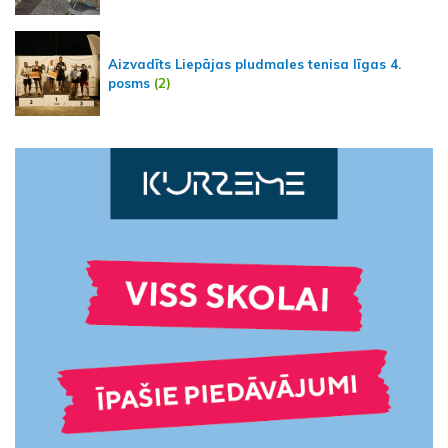
Aizvadīts Liepājas pludmales tenisa līgas 4.
posms
(2)