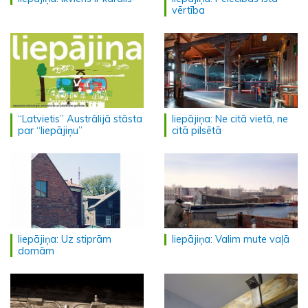
vērtība
“Latvietis” Austrālijā stāsta
liepājiņa: Ne citā vietā, ne
par “liepājiņu”
citā pilsētā
liepājiņa: Uz stiprām
liepājiņa: Valim mute vaļā
domām