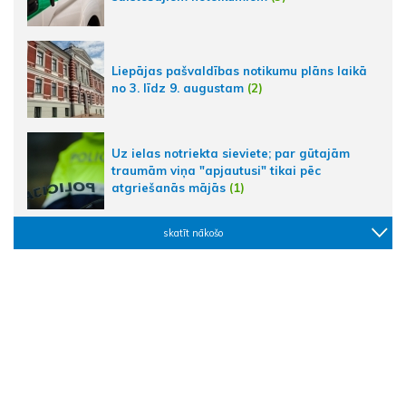
Liepājas pašvaldības notikumu plāns laikā
no 3. līdz 9. augustam
(2)
Uz ielas notriekta sieviete; par gūtajām
traumām viņa "apjautusi" tikai pēc
atgriešanās mājās
(1)
skatīt nākošo