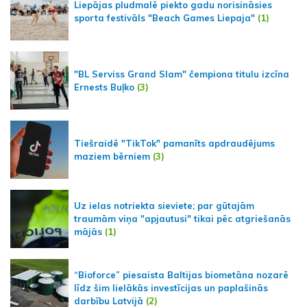
Liepājas pludmalē piekto gadu norisināsies
sporta festivāls "Beach Games Liepaja"
(1)
"BL Serviss Grand Slam" čempiona titulu izcīna
Ernests Buļko
(3)
Tiešraidē "TikTok" pamanīts apdraudējums
maziem bērniem
(3)
Uz ielas notriekta sieviete; par gūtajām
traumām viņa "apjautusi" tikai pēc atgriešanās
mājās
(1)
“Bioforce” piesaista Baltijas biometāna nozarē
līdz šim lielākās investīcijas un paplašinās
darbību Latvijā
(2)