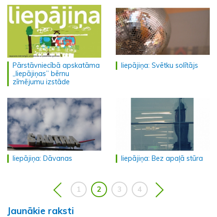
Pārstāvniecībā apskatāma
liepājiņa: Svētku solītājs
„liepājiņas” bērnu
zīmējumu izstāde
liepājiņa: Dāvanas
liepājiņa: Bez apaļā stūra
1
2
3
4
Jaunākie raksti