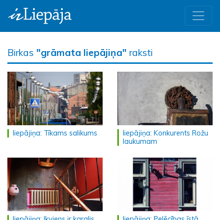
Birkas
"grāmata liepājiņa"
raksti
liepājiņa: Tīkams salikums
liepājiņa: Konkurents Rožu
laukumam
liepājiņa: Ikviens ir karalis
liepājiņa: Pelēcības īstā