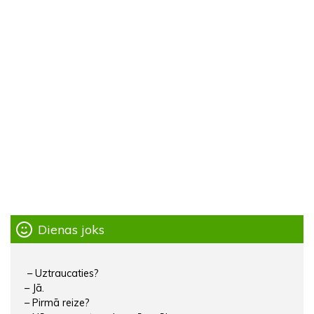
Dienas joks
– Uztraucaties?
– Jā.
– Pirmā reize?