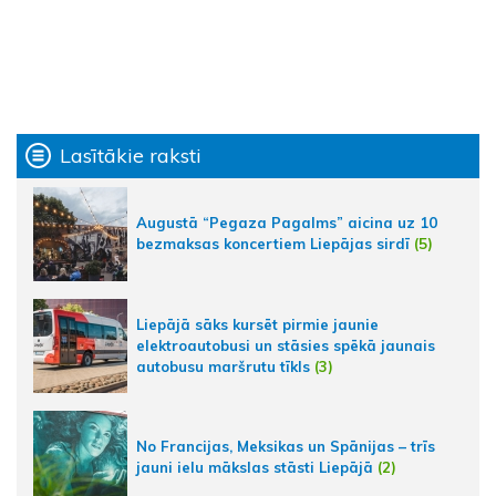
Lasītākie raksti
Augustā “Pegaza Pagalms” aicina uz 10
bezmaksas koncertiem Liepājas sirdī
(5)
Liepājā sāks kursēt pirmie jaunie
elektroautobusi un stāsies spēkā jaunais
autobusu maršrutu tīkls
(3)
No Francijas, Meksikas un Spānijas – trīs
jauni ielu mākslas stāsti Liepājā
(2)