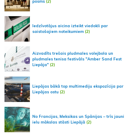
posms
(2)
Iedzīvotājus aicina izteikt viedokli par
saistošajiem noteikumiem
(2)
Aizvadīts trešais pludmales volejbola un
pludmales tenisa festivāls "Amber Sand Fest
Liepāja"
(2)
Liepājas bākā top multimediju ekspozīcija par
Liepājas ostu
(2)
No Francijas, Meksikas un Spānijas – trīs jauni
ielu mākslas stāsti Liepājā
(2)