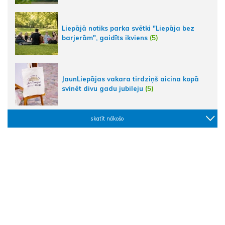
Liepājā notiks parka svētki "Liepāja bez
barjerām", gaidīts ikviens
(5)
JaunLiepājas vakara tirdziņš aicina kopā
svinēt divu gadu jubileju
(5)
skatīt nākošo