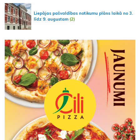
Liepājas pašvaldības notikumu plāns laikā no 3.
līdz 9. augustam
(2)