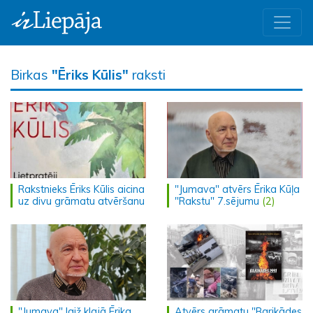
Birkas
"Ēriks Kūlis"
raksti
Rakstnieks Ēriks Kūlis aicina
"Jumava" atvērs Ērika Kūļa
uz divu grāmatu atvēršanu
"Rakstu" 7.sējumu
(2)
"Jumava" laiž klajā Ērika
Atvērs grāmatu "Barikādes