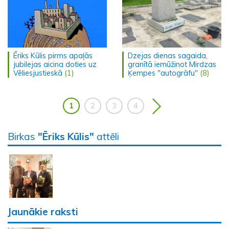
Ēriks Kūlis pirms apaļās
Dzejas dienas sagaida,
jubilejas aicina doties uz
granītā iemūžinot Mirdzas
Vēliesjustieskā
(1)
Ķempes "autogrāfu"
(8)
1
2
3
4
Birkas
"Ēriks Kūlis"
attēli
Jaunākie raksti