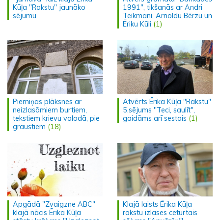
Kūļa "Rakstu" jaunāko
1991", tikšanās ar Andri
sējumu
Teikmani, Arnoldu Bērzu un
Ēriku Kūli
(1)
Piemiņas plāksnes ar
Atvērts Ērika Kūļa "Rakstu"
neizlasāmiem burtiem,
5.sējums "Teci, saulīt",
tekstiem krievu valodā, pie
gaidāms arī sestais
(1)
graustiem
(18)
Apgādā "Zvaigzne ABC"
Klajā laists Ērika Kūļa
klajā nācis Ērika Kūļa
rakstu izlases ceturtais