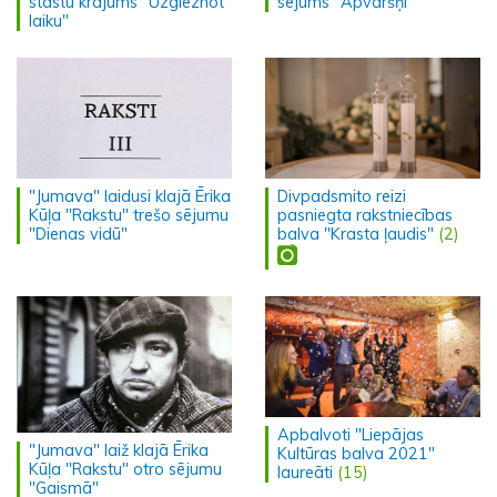
stāstu krājums "Uzgleznot
sējums "Apvāršņi"
laiku"
"Jumava" laidusi klajā Ērika
Divpadsmito reizi
Kūļa "Rakstu" trešo sējumu
pasniegta rakstniecības
"Dienas vidū"
balva "Krasta ļaudis"
(2)
Apbalvoti "Liepājas
"Jumava" laiž klajā Ērika
Kultūras balva 2021"
Kūļa "Rakstu" otro sējumu
laureāti
(15)
"Gaismā"