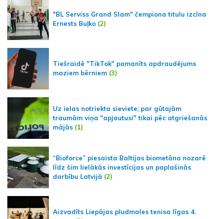
"BL Serviss Grand Slam" čempiona titulu izcīna
Ernests Buļko
(2)
Tiešraidē "TikTok" pamanīts apdraudējums
maziem bērniem
(3)
Uz ielas notriekta sieviete; par gūtajām
traumām viņa "apjautusi" tikai pēc atgriešanās
mājās
(1)
“Bioforce” piesaista Baltijas biometāna nozarē
līdz šim lielākās investīcijas un paplašinās
darbību Latvijā
(2)
Aizvadīts Liepājas pludmales tenisa līgas 4.