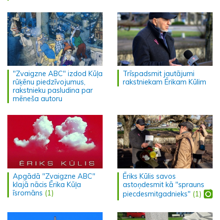
"Zvaigzne ABC" izdod Kūļa
Trīspadsmit jautājumi
rūķēnu piedzīvojumus,
rakstniekam Ērikam Kūlim
rakstnieku pasludina par
mēneša autoru
Ēriks Kūlis savos
Apgādā "Zvaigzne ABC"
astoņdesmit kā "sprauns
klajā nācis Ērika Kūļa
īsromāns
(1)
piecdesmitgadnieks"
(1)