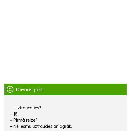
Dienas joks
– Uztraucaties?
– Jā.
– Pirmā reize?
– Nē, esmu uztraucies arī agrāk.