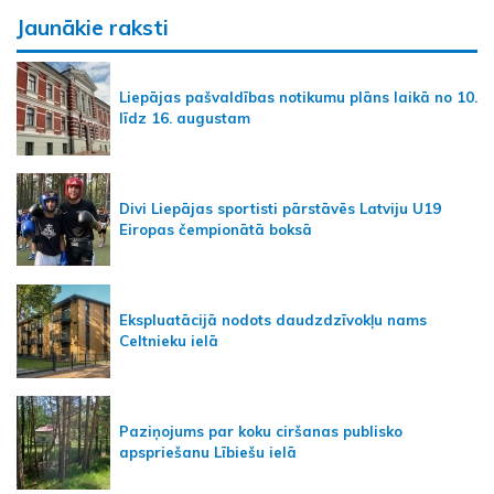
Jaunākie raksti
Liepājas pašvaldības notikumu plāns laikā no 10.
līdz 16. augustam
Divi Liepājas sportisti pārstāvēs Latviju U19
Eiropas čempionātā boksā
Ekspluatācijā nodots daudzdzīvokļu nams
Celtnieku ielā
Paziņojums par koku ciršanas publisko
apspriešanu Lībiešu ielā