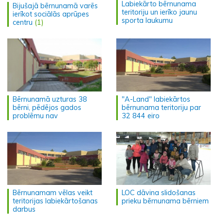
Labiekārto bērnunama
Bijušajā bērnunamā varēs
teritoriju un ierīko jaunu
ierīkot sociālās aprūpes
sporta laukumu
centru
(1)
Bērnunamā uzturas 38
"A-Land" labiekārtos
bērni, pēdējos gados
bērnunama teritoriju par
problēmu nav
32 844 eiro
Bērnunamam vēlas veikt
LOC dāvina slidošanas
teritorijas labiekārtošanas
prieku bērnunama bērniem
darbus