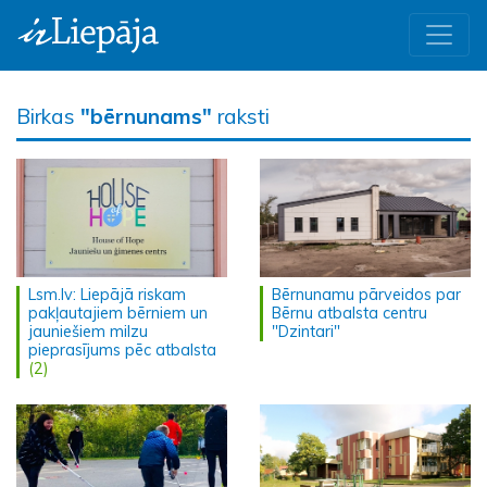
Birkas
"bērnunams"
raksti
Lsm.lv: Liepājā riskam
Bērnunamu pārveidos par
pakļautajiem bērniem un
Bērnu atbalsta centru
jauniešiem milzu
"Dzintari"
pieprasījums pēc atbalsta
(2)