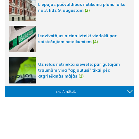
Liepājas pašvaldības notikumu plāns laikā
no 3. līdz 9. augustam
(2)
Iedzīvotājus aicina izteikt viedokli par
saistošajiem noteikumiem
(4)
Uz ielas notriekta sieviete; par gūtajām
traumām viņa "apjautusi" tikai pēc
atgriešanās mājās
(1)
skatīt nākošo