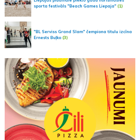
Liepājas pludmalē piekto gadu norisināsies
sporta festivāls "Beach Games Liepaja"
(1)
"BL Serviss Grand Slam" čempiona titulu izcīna
Ernests Buļko
(3)