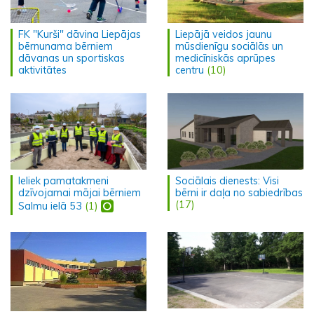
FK "Kurši" dāvina Liepājas
Liepājā veidos jaunu
bērnunama bērniem
mūsdienīgu sociālās un
dāvanas un sportiskas
medicīniskās aprūpes
aktivitātes
centru
(10)
Ieliek pamatakmeni
Sociālais dienests: Visi
dzīvojamai mājai bērniem
bērni ir daļa no sabiedrības
(17)
Salmu ielā 53
(1)