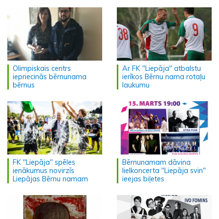
Olimpiskais centrs
Ar FK "Liepāja" atbalstu
iepriecinās bērnunama
ierīkos Bērnu nama rotaļu
bērnus
laukumu
FK "Liepāja" spēles
Bērnunamam dāvina
ienākumus novirzīs
lielkoncerta "Liepāja svin"
Liepājas Bērnu namam
ieejas biļetes