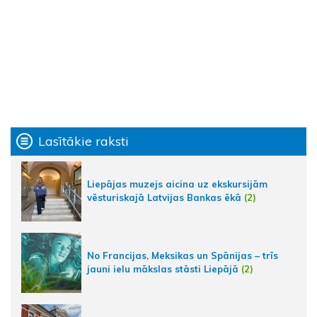
Lasītākie raksti
Liepājas muzejs aicina uz ekskursijām
vēsturiskajā Latvijas Bankas ēkā
(2)
No Francijas, Meksikas un Spānijas – trīs
jauni ielu mākslas stāsti Liepājā
(2)