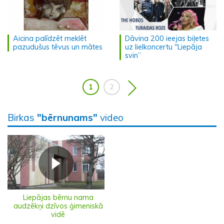
Aicina palīdzēt meklēt
Dāvina 200 ieejas biļetes
pazudušus tēvus un mātes
uz lielkoncertu "Liepāja
svin”
1
2
Birkas
"bērnunams"
video
Liepājas bērnu nama
audzēkņi dzīvos ģimeniskā
vidē