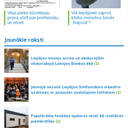
Vēja parka būvatļauju
Vai liepājnieki saprot,
prasa atzīt par prettiesisku
kādus monstrus būvēs
un atcelt
„Rapsoil”?
Jaunākie raksti
Liepājas muzejs aicina uz ekskursijām
vēsturiskajā Latvijas Bankas ēkā
(1)
Jaunajā sezonā Liepājas Simfoniskais orķestris
uzstāsies ar pasaules vadošajiem čellistiem
(1)
Populārākie fasādes apdares veidi: kā izvēlēties
piemērotāko
(1)