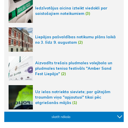
Iedzīvotājus aicina izteikt viedokli par
saistošajiem noteikumiem
(3)
Liepājas pašvaldības notikumu plāns laikā
no 3. līdz 9. augustam
(2)
Aizvadīts trešais pludmales volejbola un
pludmales tenisa festivāls "Amber Sand
Fest Liepāja"
(2)
Uz ielas notriekta sieviete; par gūtajām
traumām viņa "apjautusi" tikai pēc
atgriešanās mājās
(1)
skatīt nākošo