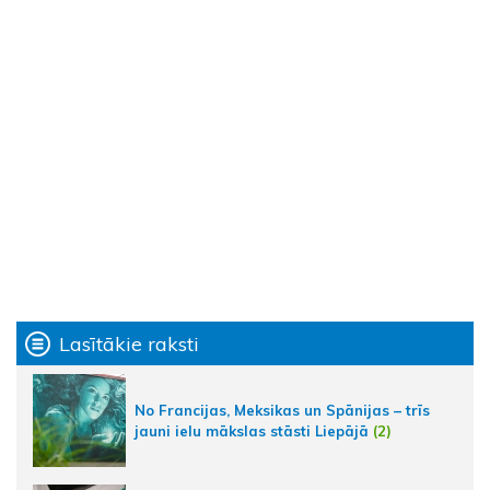
Lasītākie raksti
No Francijas, Meksikas un Spānijas – trīs
jauni ielu mākslas stāsti Liepājā
(2)