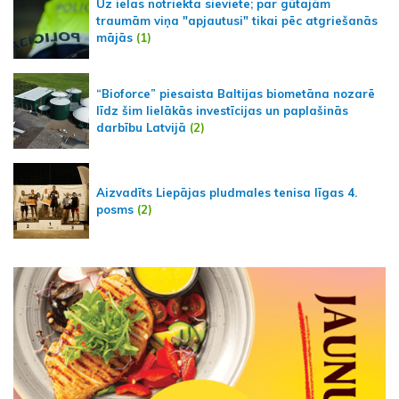
Uz ielas notriekta sieviete; par gūtajām
traumām viņa "apjautusi" tikai pēc atgriešanās
mājās
(1)
“Bioforce” piesaista Baltijas biometāna nozarē
līdz šim lielākās investīcijas un paplašinās
darbību Latvijā
(2)
Aizvadīts Liepājas pludmales tenisa līgas 4.
posms
(2)