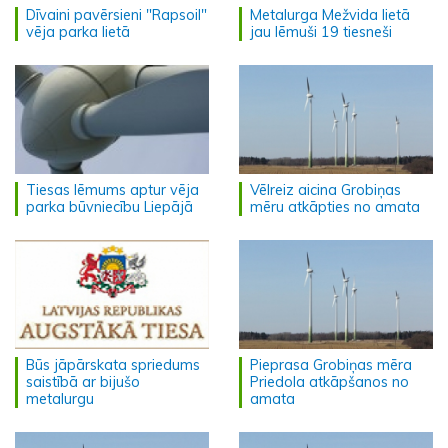
Dīvaini pavērsieni "Rapsoil"
Metalurga Mežvida lietā
vēja parka lietā
jau lēmuši 19 tiesneši
Tiesas lēmums aptur vēja
Vēlreiz aicina Grobiņas
parka būvniecību Liepājā
mēru atkāpties no amata
Būs jāpārskata spriedums
Pieprasa Grobiņas mēra
saistībā ar bijušo
Priedola atkāpšanos no
metalurgu
amata