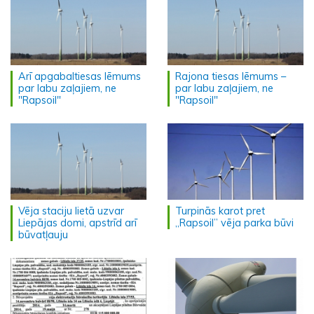
Arī apgabaltiesas lēmums
Rajona tiesas lēmums –
par labu zaļajiem, ne
par labu zaļajiem, ne
"Rapsoil"
"Rapsoil"
Vēja staciju lietā uzvar
Turpinās karot pret
Liepājas domi, apstrīd arī
„Rapsoil” vēja parka būvi
būvatļauju