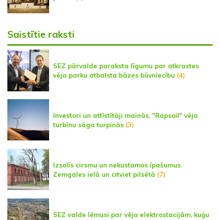
Saistītie raksti
SEZ pārvalde paraksta līgumu par atkrastes
vēja parku atbalsta bāzes būvniecību
(4)
Investori un attīstītāji mainās, "Rapsoil" vēja
turbīnu sāga turpinās
(3)
Izsolīs cirsmu un nekustamos īpašumus
Zemgales ielā un citviet pilsētā
(7)
SEZ valde lēmusi par vēja elektrostacijām, kuģu