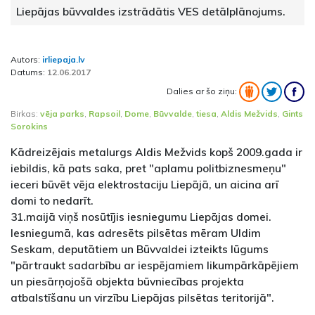
Liepājas būvvaldes izstrādātis VES detālplānojums.
Autors:
irliepaja.lv
Datums:
12.06.2017
Dalies ar šo ziņu:
Birkas:
vēja parks
,
Rapsoil
,
Dome
,
Būvvalde
,
tiesa
,
Aldis Mežvids
,
Gints
Sorokins
Kādreizējais metalurgs Aldis Mežvids kopš 2009.gada ir
iebildis, kā pats saka, pret "aplamu politbiznesmeņu"
ieceri būvēt vēja elektrostaciju Liepājā, un aicina arī
domi to nedarīt.
31.maijā viņš nosūtījis iesniegumu Liepājas domei.
Iesniegumā, kas adresēts pilsētas mēram Uldim
Seskam, deputātiem un Būvvaldei izteikts lūgums
"pārtraukt sadarbību ar iespējamiem likumpārkāpējiem
un piesārņojošā objekta būvniecības projekta
atbalstīšanu un virzību Liepājas pilsētas teritorijā".