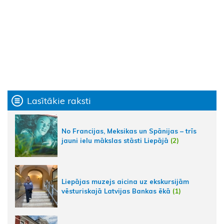
Lasītākie raksti
No Francijas, Meksikas un Spānijas – trīs
jauni ielu mākslas stāsti Liepājā
(2)
Liepājas muzejs aicina uz ekskursijām
vēsturiskajā Latvijas Bankas ēkā
(1)