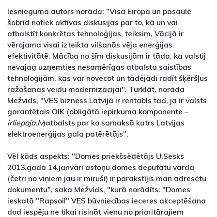
Iesnieguma autors norāda: "Visā Eiropā un pasaulē
šobrīd notiek aktīvas diskusijas par to, kā un vai
atbalstīt konkrētas tehnoloģijas, teiksim, Vācijā ir
vērojama visai izteikta vilšanās vēja enerģijas
efektivitātē. Mācība no šīm diskusijām ir tāda, ka valstij
nevajag uzņemties nesamērīgas atbalsta saistības
tehnoloģijām, kas var novecot un tādējādi radīt šķēršļus
ražošanas veidu modernizācijai". Turklāt, norāda
Mežvids, "VES bizness Latvijā ir rentabls tad, ja ir valsts
garantētais OIK (obligātā iepirkuma komponente –
irliepaja.lv
)atbalsts par ko samaksā katrs Latvijas
elektroenerģijas gala patērētājs".
Vēl kāds aspekts: "Domes priekšsēdētājs U.Sesks
2013.gada 14.janvārī astoņu domes deputātu vārdā
(četri no viņiem jau ir miruši) ir parakstījis man adresētu
dokumentu", saka Mežvids, "kurā norādīts: "Domes
ieskatā "Rapsoil" VES būvniecības ieceres akceptēšana
dod iespēju ne tikai risināt vienu no prioritārajiem