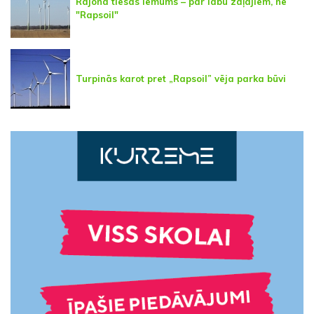
Rajona tiesas lēmums – par labu zaļajiem, ne
"Rapsoil"
Turpinās karot pret „Rapsoil” vēja parka būvi