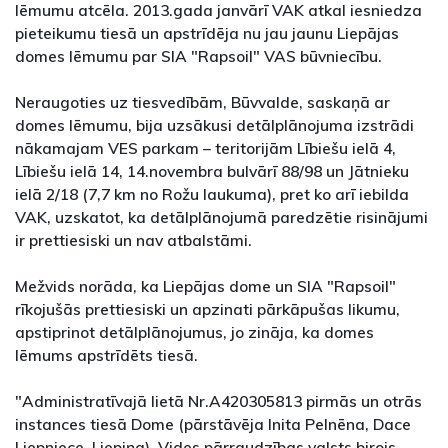
lēmumu atcēla. 2013.gada janvārī VAK atkal iesniedza
pieteikumu tiesā un apstrīdēja nu jau jaunu Liepājas
domes lēmumu par SIA "Rapsoil" VAS būvniecību.
Neraugoties uz tiesvedībām, Būvvalde, saskaņā ar
domes lēmumu, bija uzsākusi detālplānojuma izstrādi
nākamajam VES parkam – teritorijām Lībiešu ielā 4,
Lībiešu ielā 14, 14.novembra bulvārī 88/98 un Jātnieku
ielā 2/18 (7,7 km no Rožu laukuma), pret ko arī iebilda
VAK, uzskatot, ka detālplānojumā paredzētie risinājumi
ir prettiesiski un nav atbalstāmi.
Mežvids norāda, ka Liepājas dome un SIA "Rapsoil"
rīkojušās prettiesiski un apzinati pārkāpušas likumu,
apstiprinot detālplānojumus, jo zināja, ka domes
lēmums apstrīdēts tiesā.
"Administratīvajā lietā Nr.A420305813 pirmās un otrās
instances tiesā Dome (pārstāvēja Inita Pelnēna, Dace
Liepniece–Liepiņa), Vides pārraudzības valsts birojs