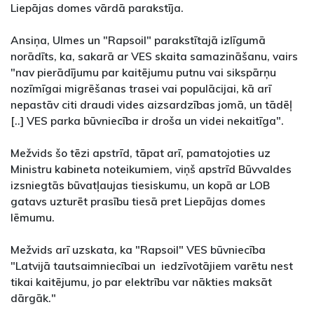
Liepājas domes vārdā parakstīja.
Ansiņa, Ulmes un "Rapsoil" parakstītajā izlīgumā
norādīts, ka, sakarā ar VES skaita samazināšanu, vairs
"nav pierādījumu par kaitējumu putnu vai sikspārņu
nozīmīgai migrēšanas trasei vai populācijai, kā arī
nepastāv citi draudi vides aizsardzības jomā, un tādēļ
[..] VES parka būvniecība ir droša un videi nekaitīga".
Mežvids šo tēzi apstrīd, tāpat arī, pamatojoties uz
Ministru kabineta noteikumiem, viņš apstrīd Būvvaldes
izsniegtās būvatļaujas tiesiskumu, un kopā ar LOB
gatavs uzturēt prasību tiesā pret Liepājas domes
lēmumu.
Mežvids arī uzskata, ka "Rapsoil" VES būvniecība
"Latvijā tautsaimniecībai un iedzīvotājiem varētu nest
tikai kaitējumu, jo par elektrību var nākties maksāt
dārgāk."