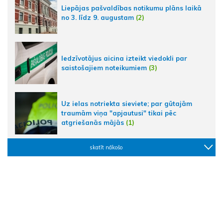
Liepājas pašvaldības notikumu plāns laikā
no 3. līdz 9. augustam
(2)
Iedzīvotājus aicina izteikt viedokli par
saistošajiem noteikumiem
(3)
Uz ielas notriekta sieviete; par gūtajām
traumām viņa "apjautusi" tikai pēc
atgriešanās mājās
(1)
skatīt nākošo