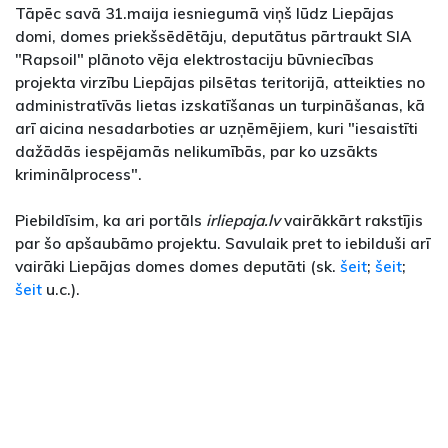
Tāpēc savā 31.maija iesniegumā viņš lūdz Liepājas
domi, domes priekšsēdētāju, deputātus pārtraukt SIA
"Rapsoil" plānoto vēja elektrostaciju būvniecības
projekta virzību Liepājas pilsētas teritorijā, atteikties no
administratīvās lietas izskatīšanas un turpināšanas, kā
arī aicina nesadarboties ar uzņēmējiem, kuri "iesaistīti
dažādās iespējamās nelikumībās, par ko uzsākts
kriminālprocess".
Piebildīsim, ka ari portāls
irliepaja.lv
vairākkārt rakstījis
par šo apšaubāmo projektu. Savulaik pret to iebilduši arī
vairāki Liepājas domes domes deputāti (sk.
šeit
;
šeit
;
šeit
u.c.).