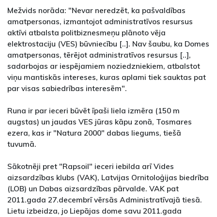
Mežvids norāda: "Nevar neredzēt, ka pašvaldības
amatpersonas, izmantojot administratīvos resursus
aktīvi atbalsta politbiznesmeņu plānoto vēja
elektrostaciju (VES) būvniecību [..]. Nav šaubu, ka Domes
amatpersonas, tērējot administratīvos resursus [..],
sadarbojas ar iespējamiem noziedzniekiem, atbalstot
viņu mantiskās intereses, kuras aplami tiek sauktas pat
par visas sabiedrības interesēm".
Runa ir par ieceri būvēt īpaši liela izmēra (150 m
augstas) un jaudas VES jūras kāpu zonā, Tosmares
ezera, kas ir "Natura 2000" dabas liegums, tiešā
tuvumā.
Sākotnēji pret "Rapsoil" ieceri iebilda arī Vides
aizsardzības klubs (VAK), Latvijas Ornitoloģijas biedrība
(LOB) un Dabas aizsardzības pārvalde. VAK pat
2011.gada 27.decembrī vērsās Administratīvajā tiesā.
Lietu izbeidza, jo Liepājas dome savu 2011.gada