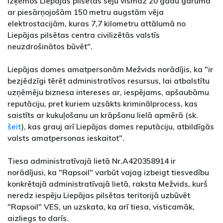
izķēmos Liepājas pilsētas seju vismaz 20 gadu garumā
ar piesārņojošām 150 metru augstām vēja
elektrostacijām, kuras 7,7 kilometru attālumā no
Liepājas pilsētas centra civilizētās valstīs
neuzdrošinātos būvēt".
Liepājas domes amatpersonām Mežvids norādījis, ka "ir
bezjēdzīgi tērēt administratīvos resursus, lai atbalstītu
uzņēmēju biznesa intereses ar, iespējams, apšaubāmu
reputāciju, pret kuriem uzsākts kriminālprocess, kas
saistīts ar kukuļošanu un krāpšanu lielā apmērā (sk.
šeit
), kas grauj arī Liepājas domes reputāciju, atbildīgās
valsts amatpersonas ieskaitot".
Tiesa administratīvajā lietā Nr.A420358914 ir
norādījusi, ka "Rapsoil" varbūt vajag izbeigt tiesvedību
konkrētajā administratīvajā lietā, raksta Mežvids, kurš
neredz iespēju Liepājas pilsētas teritorijā uzbūvēt
"Rapsoil" VES, un uzskata, ka arī tiesa, visticamāk,
aizliegs to darīs.