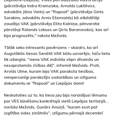
(pārstāvēja Indra Kramzaka, Arnolds Lukšēvics,
advokāts Jānis Vaits) un "Rapsoil" (pārstāvēja Gints
Sorokins, advokāts Arnis Ešenvalds) kā atbildētāji
zaudēja VAK (pārstāvēja Elita Kalniņa, pilnvarotie
pārstāvji Rolands Lebuss un Ģirts Baranovskis), kas arī
bija prognozēts," raksta Mežvids.
Tālāk seko intresants pavērsiens – skaidrs, ka arī
Augstākās tiesas Senātā VAK būtu uzvarējis, taču lieta
tik izbeigta, "viena VAK indivīda stipri dīvainās un
nesaprotamās rīcības dēļ", informē Mežvids. Proti,
Arvīds Ulme, kuram bija VAK paraksta tiesības,
vienpersonīgi parakstījis sadarbības un izlīguma
dokumentu ar "Rapsoil" un Liepājas domi!
Neskatoties uz to, ka tiesa jau bija noraidījusi lēmumu
par VES būvēšanu konkrētajā vietā Liepājas teritorijā, ,
norāda Mežvids, Gunārs Ansiņš, "kuram esot pat
izglītība vides zinātnēs", izlīgumu pērnajā decembrī