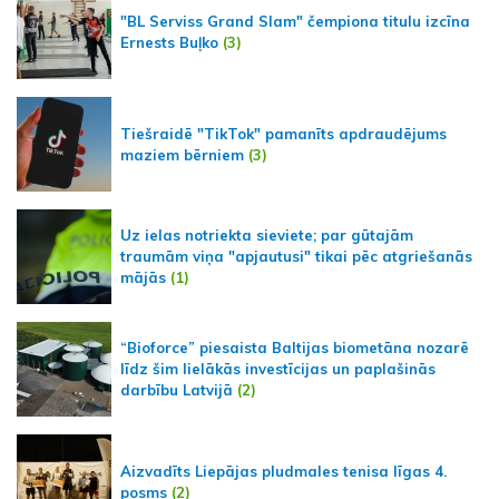
"BL Serviss Grand Slam" čempiona titulu izcīna
Ernests Buļko
(3)
Tiešraidē "TikTok" pamanīts apdraudējums
maziem bērniem
(3)
Uz ielas notriekta sieviete; par gūtajām
traumām viņa "apjautusi" tikai pēc atgriešanās
mājās
(1)
“Bioforce” piesaista Baltijas biometāna nozarē
līdz šim lielākās investīcijas un paplašinās
darbību Latvijā
(2)
Aizvadīts Liepājas pludmales tenisa līgas 4.
posms
(2)