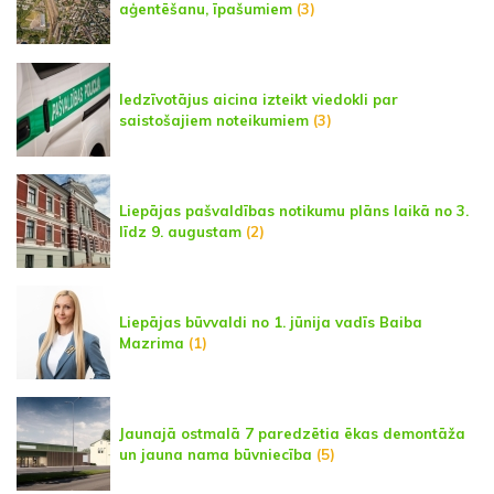
aģentēšanu, īpašumiem
(3)
Iedzīvotājus aicina izteikt viedokli par
saistošajiem noteikumiem
(3)
Liepājas pašvaldības notikumu plāns laikā no 3.
līdz 9. augustam
(2)
Liepājas būvvaldi no 1. jūnija vadīs Baiba
Mazrima
(1)
Jaunajā ostmalā 7 paredzētia ēkas demontāža
un jauna nama būvniecība
(5)