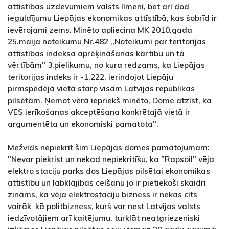
attīstības uzdevumiem valsts līmenī, bet arī dod
ieguldījumu Liepājas ekonomikas attīstībā, kas šobrīd ir
ievērojami zems. Minēto apliecina MK 2010.gada
25.maija noteikumu Nr.482 ,,Noteikumi par teritorijas
attīstības indeksa aprēķināšanas kārtību un tā
vērtībām" 3.pielikumu, no kura redzams, ka Liepājas
teritorijas indeks ir -1,222, ierindojot Liepāju
pirmspēdējā vietā starp visām Latvijas republikas
pilsētām. Ņemot vērā iepriekš minēto, Dome atzīst, ka
VES ierīkošanas akceptēšana konkrētajā vietā ir
argumentēta un ekonomiski pamatota".
Mežvids nepiekrīt šim Liepājas domes pamatojumam:
"Nevar piekrist un nekad nepiekritīšu, ka "Rapsoil" vēja
elektro staciju parks dos Liepājas pilsētai ekonomikas
attīstību un labklājības celšanu jo ir pietiekoši skaidri
zināms, ka vēja elektrostaciju bizness ir nekas cits
vairāk kā politbizness, kurš var nest Latvijas valsts
iedzīvotājiem arī kaitējumu, turklāt neatgriezeniski