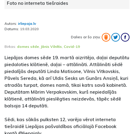
Foto no interneta tiešraides
Autors:
irliepaja.lv
Datums:
19.03.2020
Dalies ar šo ziņu:
Birkas:
domes sēde
,
Jānis Vilnītis
,
Covid-19
Liepājas domes sēde 19. martā aizritēja, daļai deputātu
piedaloties klātienē, daļai – attālināti. Attālināti sēdē
piedalījās deputāti Linda Matisone, Vilnis Vitkovskis,
Pāvels Sereda, kā arī Uldis Sesks un Gunārs Ansiņš, kuri
atradās turpat, domes namā, tikai katrs savā kabinetā.
Deputātam Mārim Verpakovskim, kurš nepiedalījās
klātienē, attālināti pieslēgties neizdevās, tāpēc sēdē
balsoja 14 deputāti.
Sēdi, kas sākās pulksten 12, varēja vērot interneta
tiešraidē Liepājas pašvaldības oficiālajā Facebook
kontā @liepajalv.