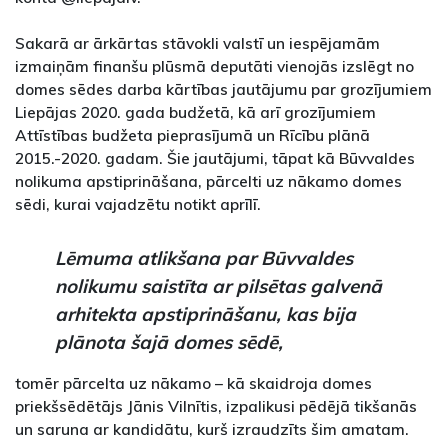
Sakarā ar ārkārtas stāvokli valstī un iespējamām
izmaiņām finanšu plūsmā deputāti vienojās izslēgt no
domes sēdes darba kārtības jautājumu par grozījumiem
Liepājas 2020. gada budžetā, kā arī grozījumiem
Attīstības budžeta pieprasījumā un Rīcību plānā
2015.-2020. gadam. Šie jautājumi, tāpat kā Būvvaldes
nolikuma apstiprināšana, pārcelti uz nākamo domes
sēdi, kurai vajadzētu notikt aprīlī.
Lēmuma atlikšana par Būvvaldes
nolikumu saistīta ar pilsētas galvenā
arhitekta apstiprināšanu, kas bija
plānota šajā domes sēdē,
tomēr pārcelta uz nākamo – kā skaidroja domes
priekšsēdētājs Jānis Vilnītis, izpalikusi pēdējā tikšanās
un saruna ar kandidātu, kurš izraudzīts šim amatam.