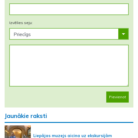
Izvēlies seju:
Pievienot
Jaunākie raksti
Liepājas muzejs aicina uz ekskursijām