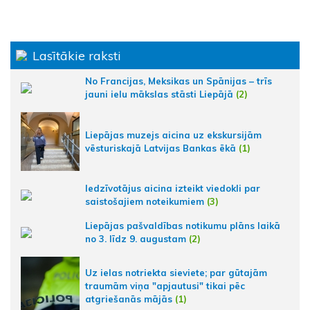
Lasītākie raksti
No Francijas, Meksikas un Spānijas – trīs
jauni ielu mākslas stāsti Liepājā
(2)
Liepājas muzejs aicina uz ekskursijām
vēsturiskajā Latvijas Bankas ēkā
(1)
Iedzīvotājus aicina izteikt viedokli par
saistošajiem noteikumiem
(3)
Liepājas pašvaldības notikumu plāns laikā
no 3. līdz 9. augustam
(2)
Uz ielas notriekta sieviete; par gūtajām
traumām viņa "apjautusi" tikai pēc
atgriešanās mājās
(1)