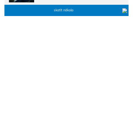
skatīt nākošo