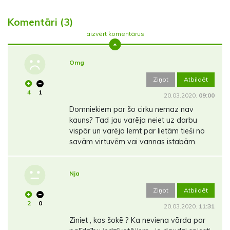
Komentāri (3)
aizvērt komentārus
Omg
Ziņot
Atbildēt
4
1
20.03.2020.
09:00
Domniekiem par šo cirku nemaz nav
kauns? Tad jau varēja neiet uz darbu
vispār un varēja lemt par lietām tieši no
savām virtuvēm vai vannas istabām.
Nja
Ziņot
Atbildēt
2
0
20.03.2020.
11:31
Ziniet , kas šokē ? Ka neviena vārda par