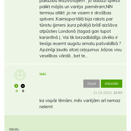
palīdzību iedzīvotājiem , jo daudzi spiesti
palikt mājās un varēja ,piemēram,NīN
termiņu atlikt ,jo ne visiem ir drošības
spilveni .Kaimiņportālā bija raksts par
tūristu ğimeni ,kura pēdējā brīdī aizšāva
atpūsties Londonā (tagad gan tupot
karantīnā ), Vai tik bezadbildīgs cilvēks ir
tiesīgs ieņemt augstu amatu pašvaldībā ?
Apzinīgi ļaudis atceļ ceļojumus ,kāzas visu
veselības vārdā , bet te...
labi
Ziņot
Atbildēt
0
0
21.03.2020.
23:53
ka vispār lēmām, mēs varējām arī nemaz
nelemt
Vārds: