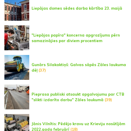
Liepājas domes sēdes darba kārtība 23. maijā
"Liepājas papīra" koncerna apgrozījums pērn
samazinājies par diviem procentiem
Gunārs Silakaktiņš: Galvas sāpēs Zāles laukuma
dēļ
(37)
Pieprasa publiski atsaukt apgalvojumu par CTB
"slikti izdarīto darbu" Zāles laukumā
(39)
Jānis Vilnītis: Pēdējo kravu uz Krieviju nosūtījām
2022.gada februārī
(18)