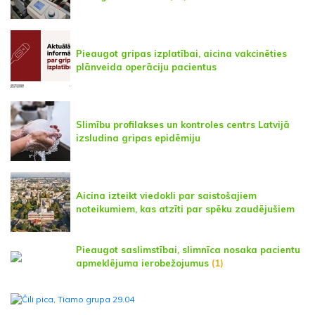
Pieaugot gripas izplatībai, aicina vakcinēties
plānveida operāciju pacientus
Slimību profilakses un kontroles centrs Latvijā
izsludina gripas epidēmiju
Aicina izteikt viedokli par saistošajiem
noteikumiem, kas atzīti par spēku zaudējušiem
Pieaugot saslimstībai, slimnīca nosaka pacientu
apmeklējuma ierobežojumus
(1)