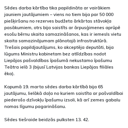
Sēdes darba kārtība tika papildināta ar vairākiem
jauniem jautājumiem – viens no tiem bija par 50 000
piešķiršanu no rezerves budžeta ārkārtas stāvokļa
pasākumiem, otrs bija saistīts ar ārpusģimenes aprūpē
esošu bērnu skaita samazināšanos, kas ir iemesls vietu
skaita samazinājumam plānotajā infrastruktūrā.
Trešais papildjautājums, ko akceptēja deputāti, bija
lūgums Ministru kabinetam bez atlīdzības nodot
Liepājas pašvaldības īpašumā nekustamo īpašumu
Teātra ielā 3 (bijusī Latvijas bankas Liepājas filiāles
ēka).
Kopumā 19. marta sēdes darba kārtībā bija 65
jautājumu, lielākā daļa no kuriem saistīta ar pašvaldībai
piederošo dzīvokļu īpašumu izsoli, kā arī zemes gabalu
nomas līgumu pagarināšanu.
Sēdes tiešraide beidzās pulksten 13. 42.