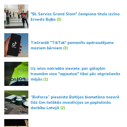
"BL Serviss Grand Slam" čempiona titulu izcīna
Ernests Buļko
(3)
Tiešraidē "TikTok" pamanīts apdraudējums
maziem bērniem
(3)
Uz ielas notriekta sieviete; par gūtajām
traumām viņa "apjautusi" tikai pēc atgriešanās
mājās
(1)
“Bioforce” piesaista Baltijas biometāna nozarē
līdz šim lielākās investīcijas un paplašinās
darbību Latvijā
(2)