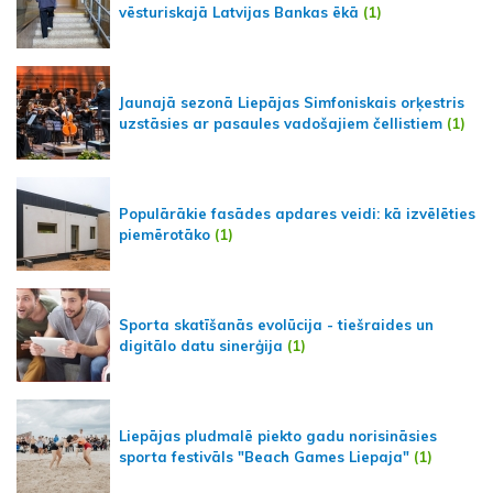
vēsturiskajā Latvijas Bankas ēkā
(1)
Jaunajā sezonā Liepājas Simfoniskais orķestris
uzstāsies ar pasaules vadošajiem čellistiem
(1)
Populārākie fasādes apdares veidi: kā izvēlēties
piemērotāko
(1)
Sporta skatīšanās evolūcija - tiešraides un
digitālo datu sinerģija
(1)
Liepājas pludmalē piekto gadu norisināsies
sporta festivāls "Beach Games Liepaja"
(1)