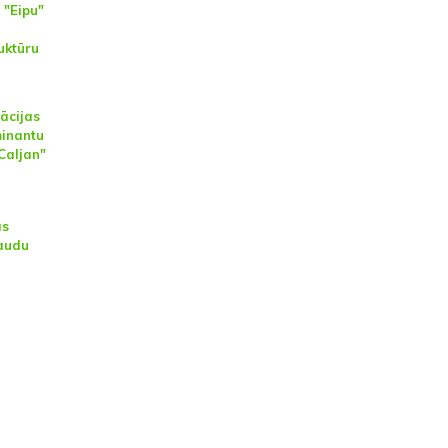
 "Eipu"
uktūru
ācijas
minantu
Caljan"
as
raudu