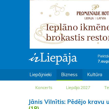
Piektdi
7.aug
Liepājnieki
Bizness
Kultūra
Koncerts
Liepāja 2027
Te
Jānis Vilnītis: Pēdējo kravu
(18)