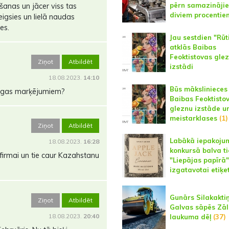
pērn samazinājie
šanas un jācer viss tas
diviem procentie
igsies un lielā naudas
es.
Jau sestdien "Rūt
atklās Baibas
Feoktistovas gle
Ziņot
Atbildēt
izstādi
18.08.2023.
14:10
Būs mākslinieces
migas marķējumiem?
Baibas Feoktisto
gleznu izstāde u
meistarklases
(1)
Ziņot
Atbildēt
Labākā iepakoju
18.08.2023.
16:28
konkursā balva ti
irmai un tie caur Kazahstanu
"Liepājas papīrā"
izgatavotai etiķe
Gunārs Silakaktiņ
Ziņot
Atbildēt
Galvas sāpēs Zāl
18.08.2023.
20:40
laukuma dēļ
(37)