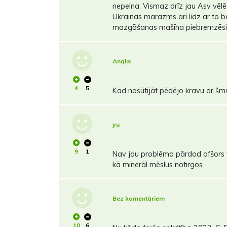
nepelna. Vismaz drīz jau Asv vēlē
Ukrainas marazms arī līdz ar to be
mazgāšanas mašīna piebremzēsi
Anglis
4
5
Kad nosūtījāt pēdējo kravu ar š
yu
9
1
Nav jau problēma pārdod ofšors f
kā minerāl mēslus notirgos
Bez komentāriem
10
6