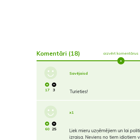
Komentāri (18)
aizvērt komentārus
Savējaisd
17
3
Turieties!
x1
60
25
Liek mieru uzņēmējiem un lai politiķ
izraisa. Neviens no tiem idiotiem