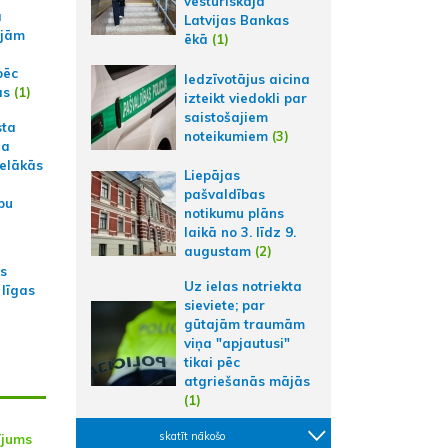
vēsturiskajā
a
Latvijas Bankas
ajām
ēkā
(1)
pēc
Iedzīvotājus aicina
ās
(1)
izteikt viedokli par
saistošajiem
sta
noteikumiem
(3)
na
ielākās
Liepājas
pašvaldības
bu
notikumu plāns
laikā no 3. līdz 9.
augustam
(2)
as
Uz ielas notriekta
 līgas
sieviete; par
gūtajām traumām
viņa "apjautusi"
tikai pēc
atgriešanās mājās
(1)
skatīt nākošo
ījums