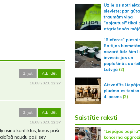
Uz ielas notriekt
sieviete; par gūt
traumām viņa
"apjautusi" tikai 
atgriešanās māj
“Bioforce” piesai
Baltijas biometā
nozarē līdz šim l
investīcijas un
paplašinās darbī
Latvijā
(2)
Ziņot
Atbildēt
18.08.2023.
12:27
Aizvadīts Liepāj
pludmales tenisa
4. posms
(2)
Ziņot
Atbildēt
Saistītie raksti
18.08.2023.
12:37
i risina konfliktus, kurus paši
"Liepājas papīra"
 valdībā naudu paši sev
koncerna apgroz