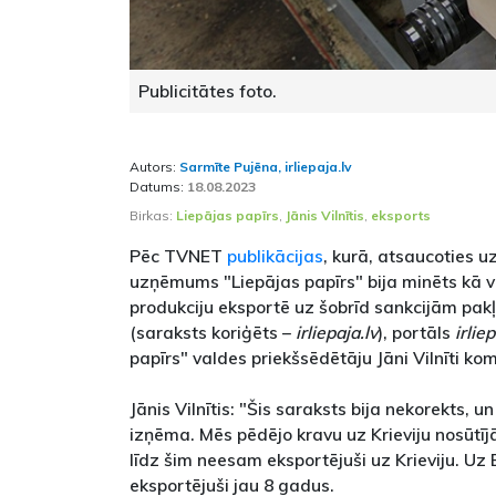
Publicitātes foto.
Autors:
Sarmīte Pujēna, irliepaja.lv
Datums:
18.08.2023
Birkas:
Liepājas papīrs
,
Jānis Vilnītis
,
eksports
Pēc TVNET
publikācijas
, kurā, atsaucoties 
uzņēmums "Liepājas papīrs" bija minēts kā v
produkciju eksportē uz šobrīd sankcijām pakļa
(saraksts koriģēts –
irliepaja.lv
), portāls
irliep
papīrs" valdes priekšsēdētāju Jāni Vilnīti ko
Jānis Vilnītis: "Šis saraksts bija nekorekts, un
izņēma. Mēs pēdējo kravu uz Krieviju nosūtī
līdz šim neesam eksportējuši uz Krieviju. Uz
eksportējuši jau 8 gadus.