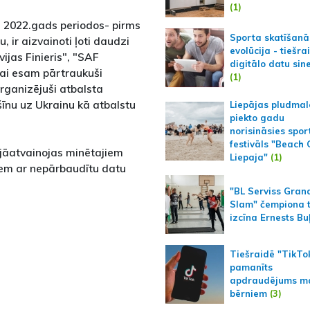
(1)
a 2022.gads periodos- pirms
Sporta skatīšanā
 ir aizvainoti ļoti daudzi
evolūcija - tiešra
ijas Finieris", "SAF
digitālo datu sin
ikai esam pārtraukuši
(1)
organizējuši atbalsta
īnu uz Ukrainu kā atbalstu
Liepājas pludmal
piekto gadu
norisināsies spor
festivāls "Beach
ki jāatvainojas minētajiem
Liepaja"
(1)
em ar nepārbaudītu datu
"BL Serviss Gran
Slam" čempiona t
izcīna Ernests Bu
Tiešraidē "TikTo
pamanīts
apdraudējums m
bērniem
(3)