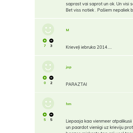
saprast vai saprot un ok. Un visi 
Bet viss notiek . Pašiem nepaliek bi
M
7
3
Krieveļi iebruka 2014.....
jop
0
2
PARAZTAI
hm
5
5
Liepaaja kaa vienmeer atpalikusii 
un paardot vieniigi uz krieviju pr