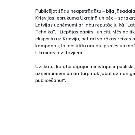
Publicējot šādu neapstrādātu – bija jāsadal
Krievijas iebrukuma Ukrainā un pēc – sarakstu,
Latvijas uzņēmumi ar labu reputāciju kā "Latv
Tehnika", "Liepājas papīrs" un citi. Mēs ne t
eksportu uz Krieviju, bet arī vairākas reizes 
kampaņas, lai nosūtītu naudu, preces un maš
Ukrainas aizstāvjiem.
Uzskatu, ka atbildīgajai ministrijai ir publis
uzņēmumiem un arī turpmāk jābūt uzmanīgi
publicēšanu!".