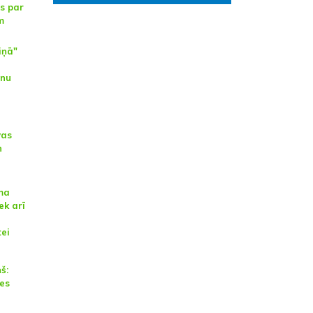
s par
m
iņā"
znu
vas
n
ma
ek arī
tei
š:
es