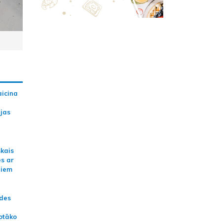
aicina
ijas
skais
es ar
jiem
ādes
otāko