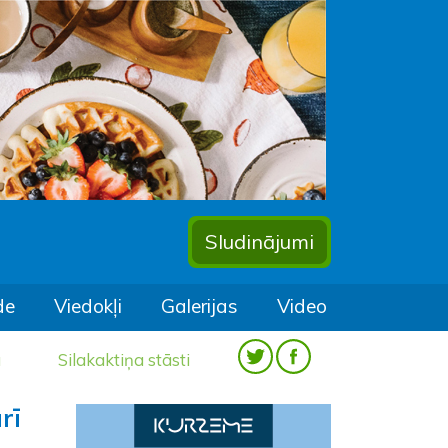
Sludinājumi
de
Viedokļi
Galerijas
Video
a
Silakaktiņa stāsti
rī