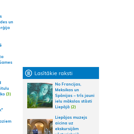
s
ides un
erģija
ē
ta
 Games
Lasītākie raksti
d
No Francijas,
itulu
Meksikas un
ļko
(3)
Spānijas – trīs jauni
ielu mākslas stāsti
Liepājā
(2)
k"
Liepājas muzejs
aziem
aicina uz
ekskursijām