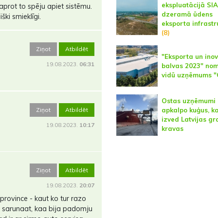
ekspluatācijā SIA
saprot to spēju apiet sistēmu.
dzeramā ūdens
ški smieklīgi.
eksporta infrastr
(8)
Ziņot
Atbildēt
"Eksporta un inov
19.08.2023.
06:31
balvas 2023" no
vidū uzņēmums "
Ostas uzņēmumi
Ziņot
Atbildēt
apkalpo kuģus, k
izved Latvijas g
19.08.2023.
10:17
kravas
Ziņot
Atbildēt
19.08.2023.
20:07
province - kaut ko tur razo
ot sarunaat, kaa bija padomju