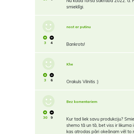
Nu kāda forša sakritība 2022. G. F
smieklīgi.
nost ar putinu
3
4
Bankrots!
Khe
3
6
Orakuls Vilnitis :)
Bez komentariem
30
9
Kur tad liek savu produkciju? Smiekl
shemo tā un tā, bet viss ir likuma
kas atrodas pāri okeānam vēl to n