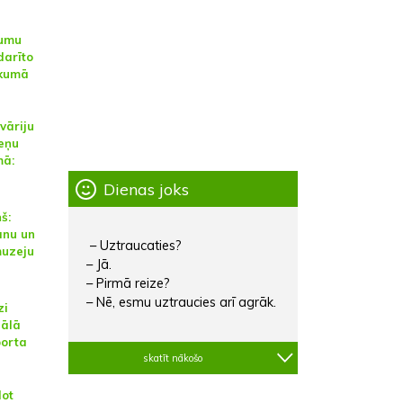
jumu
darīto
ukumā
vāriju
eņu
mā:
Dienas joks
š:
anu un
– Uztraucaties?
muzeju
– Jā.
– Pirmā reize?
– Nē, esmu uztraucies arī agrāk.
zi
uālā
porta
skatīt nākošo
dot