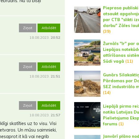
ebruāris. Nu tā bisķi
Pieprasa publiski
atsaukt apgalvo
par CTB "slikti iz
darbu" Zāles la
Ziņot
Atbildēt
(39)
18.08.2023.
20:52
Žurnāls "Ir" par a
Liepājas notekūd
attīrīšanas sistē
Sūdi vagā
(11)
Ziņot
Atbildēt
Gunārs Silakaktiņ
18.08.2023.
21:51
Pārdomas par D
SEZ industriālo 
(14)
Ziņot
Atbildēt
Liepājā pirmo rei
notiks Latvijas D
18.08.2023.
21:57
Pielietojuma Eks
īgi skatīties uz to visu. Visi
forums
(1)
 ietvaros. Un mūsu saimnieki,
esaprot it kā vai negrib
Janvārī plāno no