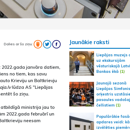
Jaunākie raksti
Dalies ar šo ziņu:
Liepājas muzejs 
uz ekskursijām
vēsturiskajā Latv
uz 2022.gada janvāra datiem,
Bankas ēkā
(1)
iens no tiem, kas savu
uto Krieviju un Baltkrievju
Jaunajā sezonā
aja.lv
lūdza AS "Liepājas
Liepājas Simfoni
mentēt šo ziņu.
orķestris uzstāsi
pasaules vadoša
čellistiem
(1)
 atbildīgā ministrija jau to
jām 2022.gada februārī un
Populārākie fas
 Baltkrieviju neesam
apdares veidi: kā
izvēlēties piemēr