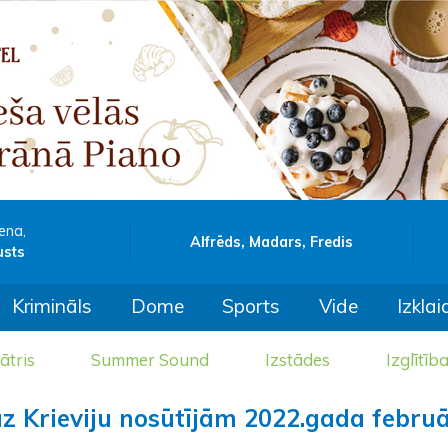
ena,
Alfrēds, Madars, Fredis
usts
Krimināls
Dome
Sports
Vide
Izklai
ātris
Summer Sound
Izstādes
Izglītīb
 uz Krieviju nosūtījām 2022.gada februā