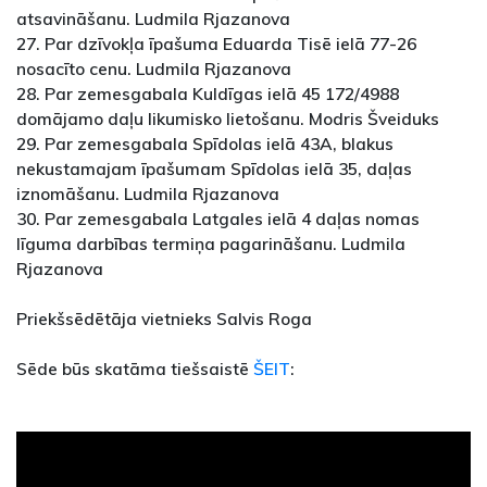
atsavināšanu. Ludmila Rjazanova
27. Par dzīvokļa īpašuma Eduarda Tisē ielā 77-26
nosacīto cenu. Ludmila Rjazanova
28. Par zemesgabala Kuldīgas ielā 45 172/4988
domājamo daļu likumisko lietošanu. Modris Šveiduks
29. Par zemesgabala Spīdolas ielā 43A, blakus
nekustamajam īpašumam Spīdolas ielā 35, daļas
iznomāšanu. Ludmila Rjazanova
30. Par zemesgabala Latgales ielā 4 daļas nomas
līguma darbības termiņa pagarināšanu. Ludmila
Rjazanova
Priekšsēdētāja vietnieks Salvis Roga
Sēde būs skatāma tiešsaistē
ŠEIT
: