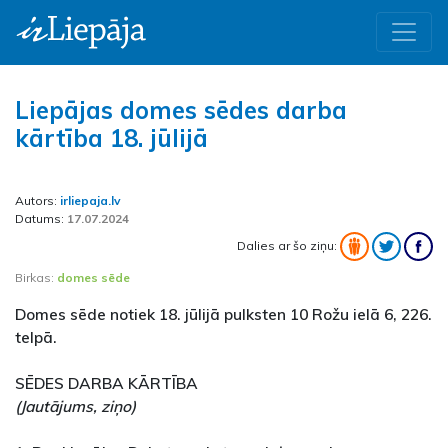
Liepājas domes sēdes darba
kārtība 18. jūlijā
Autors:
irliepaja.lv
Datums:
17.07.2024
Dalies ar šo ziņu:
Birkas:
domes sēde
Domes sēde notiek 18. jūlijā pulksten 10 Rožu ielā 6, 226.
telpā.
SĒDES DARBA KĀRTĪBA
(Jautājums, ziņo)