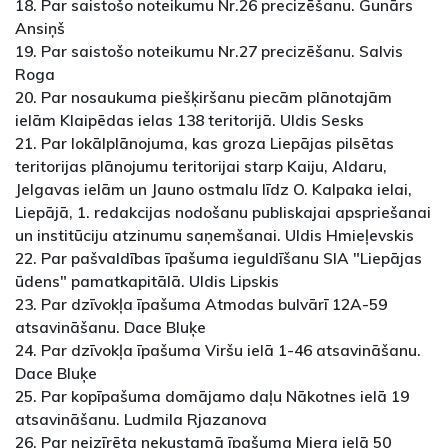
18. Par saistošo noteikumu Nr.26 precizēšanu. Gunārs
Ansiņš
19. Par saistošo noteikumu Nr.27 precizēšanu. Salvis
Roga
20. Par nosaukuma piešķiršanu piecām plānotajām
ielām Klaipēdas ielas 138 teritorijā. Uldis Sesks
21. Par lokālplānojuma, kas groza Liepājas pilsētas
teritorijas plānojumu teritorijai starp Kaiju, Aldaru,
Jelgavas ielām un Jauno ostmalu līdz O. Kalpaka ielai,
Liepājā, 1. redakcijas nodošanu publiskajai apspriešanai
un institūciju atzinumu saņemšanai. Uldis Hmieļevskis
22. Par pašvaldības īpašuma ieguldīšanu SIA "Liepājas
ūdens" pamatkapitālā. Uldis Lipskis
23. Par dzīvokļa īpašuma Atmodas bulvārī 12A-59
atsavināšanu. Dace Bluķe
24. Par dzīvokļa īpašuma Viršu ielā 1-46 atsavināšanu.
Dace Bluķe
25. Par kopīpašuma domājamo daļu Nākotnes ielā 19
atsavināšanu. Ludmila Rjazanova
26. Par neizīrēta nekustamā īpašuma Miera ielā 50