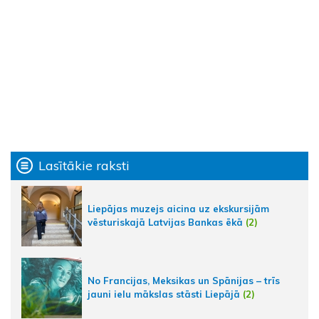
Lasītākie raksti
Liepājas muzejs aicina uz ekskursijām
vēsturiskajā Latvijas Bankas ēkā
(2)
No Francijas, Meksikas un Spānijas – trīs
jauni ielu mākslas stāsti Liepājā
(2)