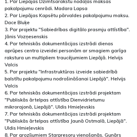
1. Par Liepājas Dzimtsarakstu nodaļas maksas
pakalpojumu cenrādi. Madara Lapsa
2. Par Liepājas Kapsētu pārvaldes pakalpojumu maksu.
Dace Bluķe
3. Par projektu "Sabiedrības digitālo prasmju attīstība".
Jānis Vozņesenskis
4. Par tehniskās dokumentācijas izstrādi dienas
aprūpes centra izveidei personām ar smagiem garīga
rakstura un multipliem traucējumiem Liepājā. Helvijs
Valcis
5. Par projektu "Infrastruktūras izveide sabiedrībā
balstītu pakalpojumu nodrošināšanai Liepājā". Helvijs
Valcis
6. Par tehniskās dokumentācijas izstrādi projektam
"Publiskās ārtelpas attīstība Dienvidrietumu
mikrorajonā, Liepājā". Uldis Hmieļevskis
7. Par tehniskās dokumentācijas izstrādi projektam
"Publiskās ārtelpas attīstība Jaunā Ostmalā, Liepājā".
Uldis Hmieļevskis
8. Par grozījumiem Starpresoru vienošanās. Gunārs