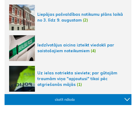
Liepājas pašvaldības notikumu plāns laikā
no 3. līdz 9. augustam
(2)
Iedzīvotājus aicina izteikt viedokli par
saistošajiem noteikumiem
(4)
Uz ielas notriekta sieviete; par gūtajām
traumām viņa "apjautusi" tikai pēc
atgriešanās mājās
(1)
skatīt nākošo