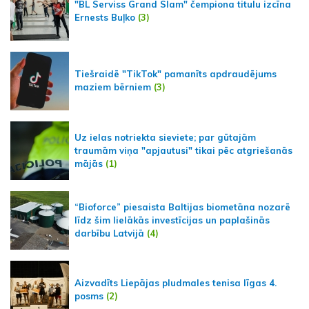
"BL Serviss Grand Slam" čempiona titulu izcīna
Ernests Buļko
(3)
Tiešraidē "TikTok" pamanīts apdraudējums
maziem bērniem
(3)
Uz ielas notriekta sieviete; par gūtajām
traumām viņa "apjautusi" tikai pēc atgriešanās
mājās
(1)
“Bioforce” piesaista Baltijas biometāna nozarē
līdz šim lielākās investīcijas un paplašinās
darbību Latvijā
(4)
Aizvadīts Liepājas pludmales tenisa līgas 4.
posms
(2)