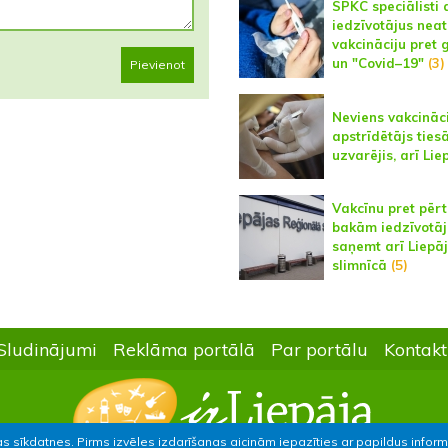
SPKC speciālisti 
iedzīvotājus neatl
vakcināciju pret 
un "Covid–19"
(3)
Pievienot
Neviens vakcināc
apstrīdētājs ties
uzvarējis, arī Lie
Vakcīnu pret pērt
bakām iedzīvotāj
saņemt arī Liepā
slimnīcā
(5)
Sludinājumi
Reklāma portālā
Par portālu
Kontakt
as sīkdatnes. Pirms izvēles izdarīšanas aicinām iepazīties ar papildus infor