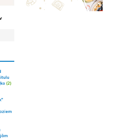
d
itulu
ļko
(2)
k"
aziem
a
ajām