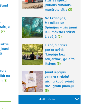
stāsies spēkā
jaunais autobusu
 Sand
maršrutu tīkls
(3)
No Francijas,
p
Meksikas un
zīcija
Spānijas – trīs jauni
(2)
ielu mākslas stāsti
Liepājā
(2)
ksikas
Liepājā notiks
 jauni
parka svētki
ti
"Liepāja bez
barjerām", gaidīts
ikviens
(5)
ības
JaunLiepājas
aikā no
vakara tirdziņš
am
(2)
aicina kopā svinēt
divu gadu jubileju
(5)
skatīt nākošo