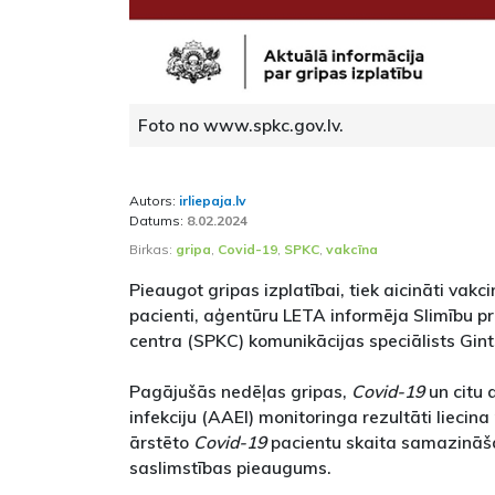
Foto no www.spkc.gov.lv.
Autors:
irliepaja.lv
Datums:
8.02.2024
Birkas:
gripa
,
Covid-19
,
SPKC
,
vakcīna
Pieaugot gripas izplatībai, tiek aicināti vakc
pacienti, aģentūru LETA informēja Slimību pr
centra (SPKC) komunikācijas speciālists Gin
Pagājušās nedēļas gripas,
Covid-19
un citu 
infekciju (AAEI) monitoringa rezultāti liecina 
ārstēto
Covid-19
pacientu skaita samazināšan
saslimstības pieaugums.