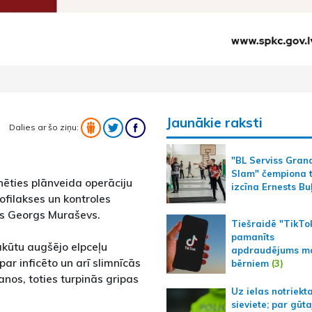
Jaunākie raksti
Dalies ar šo ziņu:
"BL Serviss Gran
Slam" čempiona t
inēties plānveida operāciju
izcīna Ernests Bu
ofilakses un kontroles
ts Georgs Muraševs.
Tiešraidē "TikTo
pamanīts
akūtu augšējo elpceļu
apdraudējums m
par inficēto un arī slimnīcās
bērniem
(3)
os, toties turpinās gripas
Uz ielas notriekt
sieviete; par gūt