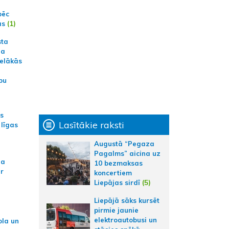
pēc
ās
(1)
sta
na
ielākās
bu
as
Lasītākie raksti
 līgas
Augustā “Pegaza
Pagalms” aicina uz
na
10 bezmaksas
ar
koncertiem
Liepājas sirdī
(5)
Liepājā sāks kursēt
pirmie jaunie
elektroautobusi un
ola un