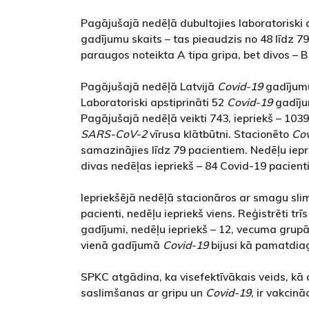
Pagājušajā nedēļā dubultojies laboratoriski 
gadījumu skaits – tas pieaudzis no 48 līdz 7
paraugos noteikta A tipa gripa, bet divos – B 
Pagājušajā nedēļā Latvijā
Covid-19
gadījumu
Laboratoriski apstiprināti 52
Covid-19
gadījum
Pagājušajā nedēļā veikti 743, iepriekš – 1039 
SARS-CoV-2
vīrusa klātbūtni. Stacionēto
Cov
samazinājies līdz 79 pacientiem. Nedēļu iepr
divas nedēļas iepriekš – 84 Covid-19 pacienti
Iepriekšējā nedēļā stacionāros ar smagu slim
pacienti, nedēļu iepriekš viens. Reģistrēti trī
gadījumi, nedēļu iepriekš – 12, vecuma grup
vienā gadījumā
Covid-19
bijusi kā pamatdia
SPKC atgādina, ka visefektīvākais veids, kā
saslimšanas ar gripu un
Covid-19
, ir vakcināc