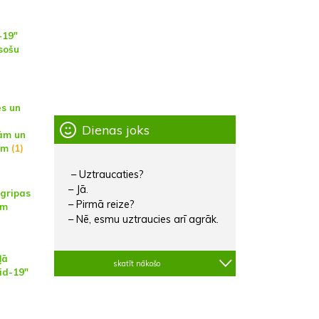
)
-19"
sošu
es un
Dienas joks
gām un
ām
(1)
– Uztraucaties?
– Jā.
gripas
– Pirmā reize?
ām
– Nē, esmu uztraucies arī agrāk.
ļā
skatīt nākošo
vid-19"