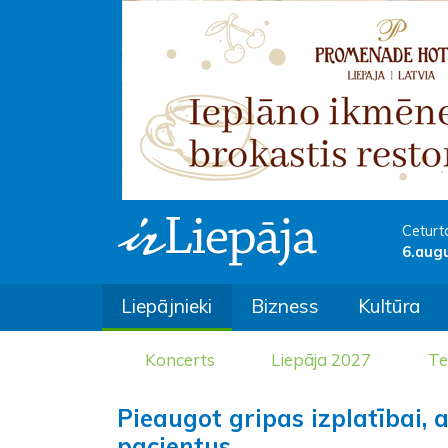
Ceturt
6.aug
Liepājnieki
Bizness
Kultūra
Koncerts
Liepāja 2027
Te
Pieaugot gripas izplatībai, 
pacientus