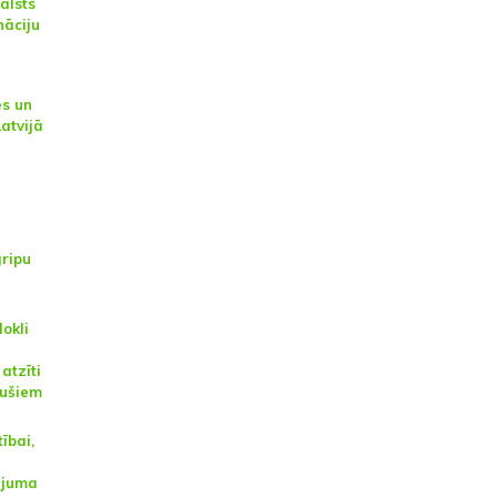
alsts
āciju
es un
Latvijā
gripu
dokli
atzīti
jušiem
ībai,
ējuma