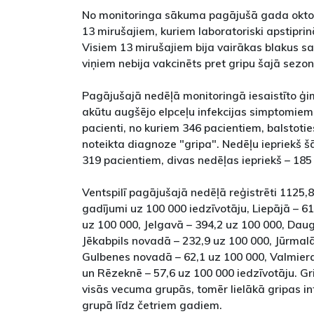
No monitoringa sākuma pagājušā gada oktob
13 mirušajiem, kuriem laboratoriski apstipri
Visiem 13 mirušajiem bija vairākas blakus s
viņiem nebija vakcinēts pret gripu šajā sezon
Pagājušajā nedēļā monitoringā iesaistīto ģi
akūtu augšējo elpceļu infekcijas simptomiem
pacienti, no kuriem 346 pacientiem, balstoties
noteikta diagnoze "gripa". Nedēļu iepriekš š
319 pacientiem, divas nedēļas iepriekš – 185
Ventspilī pagājušajā nedēļā reģistrēti 1125,
gadījumi uz 100 000 iedzīvotāju, Liepājā – 61
uz 100 000, Jelgavā – 394,2 uz 100 000, Daug
Jēkabpils novadā – 232,9 uz 100 000, Jūrmalā
Gulbenes novadā – 62,1 uz 100 000, Valmier
un Rēzeknē – 57,6 uz 100 000 iedzīvotāju. Gr
visās vecuma grupās, tomēr lielākā gripas i
grupā līdz četriem gadiem.