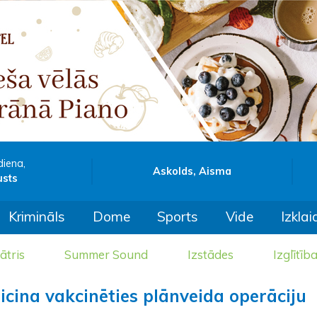
diena,
Askolds, Aisma
usts
Krimināls
Dome
Sports
Vide
Izklai
ātris
Summer Sound
Izstādes
Izglītīb
aicina vakcinēties plānveida operāciju