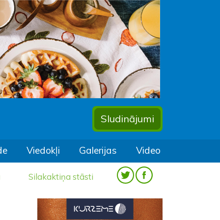
Sludinājumi
de
Viedokļi
Galerijas
Video
a
Silakaktiņa stāsti