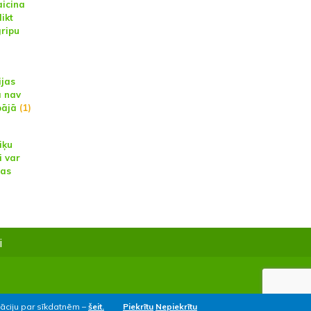
aicina
ikt
gripu
ijas
ā nav
pājā
(1)
iķu
i var
jas
i
māciju par sīkdatnēm –
šeit.
Piekrītu
Nepiekrītu