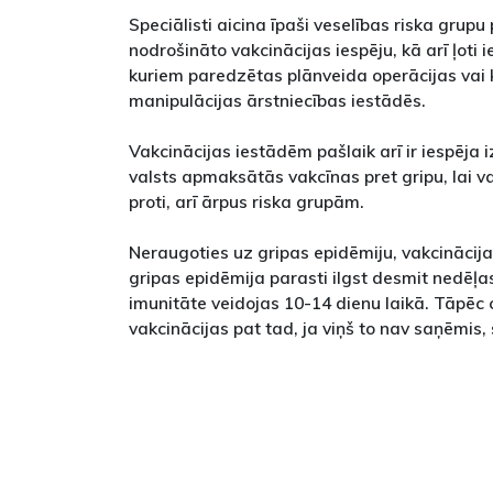
Speciālisti aicina īpaši veselības riska grup
nodrošināto vakcinācijas iespēju, kā arī ļoti 
kuriem paredzētas plānveida operācijas vai 
manipulācijas ārstniecības iestādēs.
Vakcinācijas iestādēm pašlaik arī ir iespēja 
valsts apmaksātās vakcīnas pret gripu, lai va
proti, arī ārpus riska grupām.
Neraugoties uz gripas epidēmiju, vakcinācija 
gripas epidēmija parasti ilgst desmit nedēļas
imunitāte veidojas 10-14 dienu laikā. Tāpēc 
vakcinācijas pat tad, ja viņš to nav saņēmis,