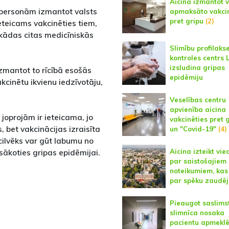
Aicina izmantot v
u personām izmantot valsts
apmaksāto vakcin
pret gripu
(2)
ieteicams vakcinēties tiem,
kādas citas medicīniskās
Slimību profilaks
kontroles centrs 
izsludina gripas
izmantot to rīcībā esošās
epidēmiju
kcinētu ikvienu iedzīvotāju,
Veselības centru
apvienība aicina
joprojām ir ieteicama, jo
vakcinēties pret 
, bet vakcinācijas izraisīta
un "Covid-19"
(4)
cilvēks var gūt labumu no
 sākoties gripas epidēmijai.
Aicina izteikt vie
par saistošajiem
noteikumiem, kas 
par spēku zaudē
Pieaugot saslimst
slimnīca nosaka
pacientu apmekl