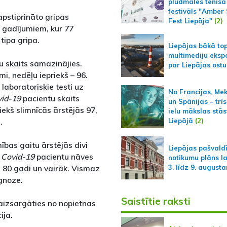
pludmales tenisa
festivāls "Amber
apstiprināto gripas
Fest Liepāja"
(2)
9 gadījumiem, kur 77
tipa gripa.
Liepājas bākā to
multimediju ekspo
 skaits samazinājies.
par Liepājas ostu
i, nedēļu iepriekš – 96.
laboratoriskie testi uz
No Francijas, Me
id-19
pacientu skaits
un Spānijas – trīs
iekš slimnīcās ārstējās 97,
ielu mākslas stās
.
Liepājā
(2)
ības gaitu ārstējās divi
Liepājas pašvald
s
Covid-19
pacientu nāves
notikumu plāns l
ā 80 gadi un vairāk. Vismaz
3. līdz 9. august
gnoze.
Saistītie raksti
 aizsargāties no nopietnas
ija.