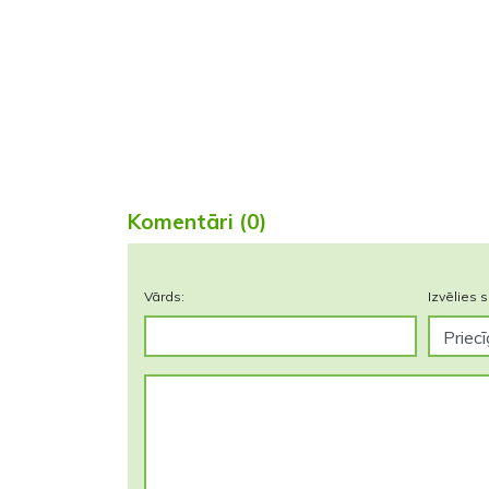
Komentāri (0)
Vārds:
Izvēlies s