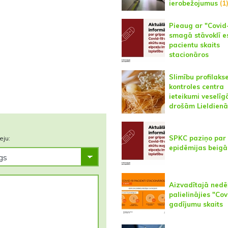
ierobežojumus
(1
Pieaug ar "Covid
smagā stāvoklī e
pacientu skaits
stacionāros
Slimību profilaks
kontroles centra
ieteikumi veselī
drošām Lieldien
SPKC paziņo par 
eju:
epidēmijas beig
Aizvadītajā nedē
palielinājies "Co
gadījumu skaits