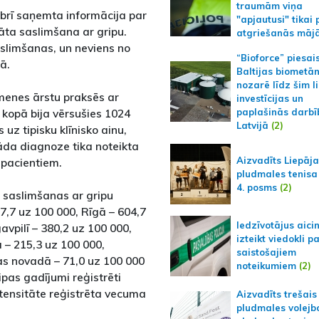
traumām viņa
rī saņemta informācija par
"apjautusi" tikai 
nāta saslimšana ar gripu.
atgriešanās māj
aslimšanas, un neviens no
“Bioforce” piesai
ā.
Baltijas biometā
nozarē līdz šim l
menes ārstu praksēs ar
investīcijas un
 kopā bija vērsušies 1024
paplašinās darbī
Latvijā
(2)
 uz tipisku klīnisko ainu,
āda diagnoze tika noteikta
Aizvadīts Liepāj
 pacientiem.
pludmales tenisa
4. posms
(2)
8 saslimšanas ar gripu
7,7 uz 100 000, Rīgā – 604,7
Iedzīvotājus aici
avpilī – 380,2 uz 100 000,
izteikt viedokli p
 – 215,3 uz 100 000,
saistošajiem
as novadā – 71,0 uz 100 000
noteikumiem
(2)
ipas gadījumi reģistrēti
ntensitāte reģistrēta vecuma
Aizvadīts trešais
pludmales volejb