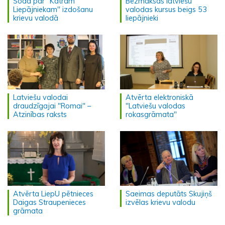
Soda par "Katram
Bezmaksas latviešu
Liepājniekam" izdošanu
valodas kursus beigs 53
krievu valodā
liepājnieki
Latviešu valodai
Atvērta elektroniskā
draudzīgajai "Romai" –
"Latviešu valodas
Atzinības raksts
rokasgrāmata"
Atvērta LiepU pētnieces
Saeimas deputāts Skujiņš
Daigas Straupenieces
izvēlas krievu valodu
grāmata