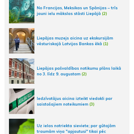
No Francijas, Meksikas un Spānijas – trīs
jauni ielu mākslas stāsti Liepājā
(2)
Liepājas muzejs aicina uz ekskursijām
vēsturiskajā Latvijas Bankas ēkā
(1)
Liepājas pašvaldības notikumu plāns laikā
no 3. līdz 9. augustam
(2)
Iedzīvotājus aicina izteikt viedokli par
saistošajiem noteikumiem
(3)
Uz ielas notriekta sieviete; par gūtajām
traumām viņa "apjautusi" tikai pēc