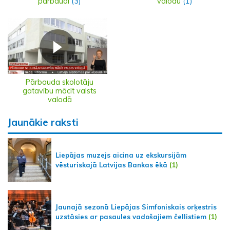
pārbaudi
(3)
valodu
(1)
Pārbauda skolotāju
gatavību mācīt valsts
valodā
Jaunākie raksti
Liepājas muzejs aicina uz ekskursijām
vēsturiskajā Latvijas Bankas ēkā
(1)
Jaunajā sezonā Liepājas Simfoniskais orķestris
uzstāsies ar pasaules vadošajiem čellistiem
(1)