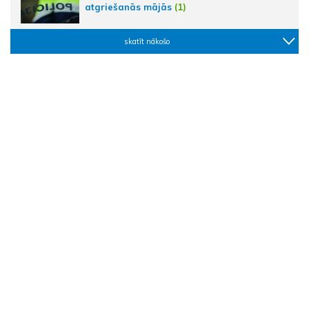
atgriešanās mājās
(1)
skatīt nākošo