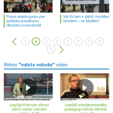
Prasa skaidrojumu par
Vai tā tam ir jābūt: norādes
publisku pasākumu
tūristiem – ar kļūdām?
rīkošanu svešvalodā
1
2
3
4
5
6
7
8
9
Birkas
"valsts valoda"
video
Liepājā Krievijas pilsoņi
Liepājā mazākumtautību
kārto valsts valodas
pedagogi mācās latviešu