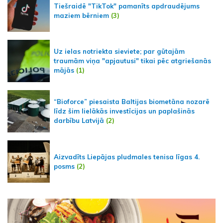
Tiešraidē "TikTok" pamanīts apdraudējums
maziem bērniem
(3)
Uz ielas notriekta sieviete; par gūtajām
traumām viņa "apjautusi" tikai pēc atgriešanās
mājās
(1)
“Bioforce” piesaista Baltijas biometāna nozarē
līdz šim lielākās investīcijas un paplašinās
darbību Latvijā
(2)
Aizvadīts Liepājas pludmales tenisa līgas 4.
posms
(2)