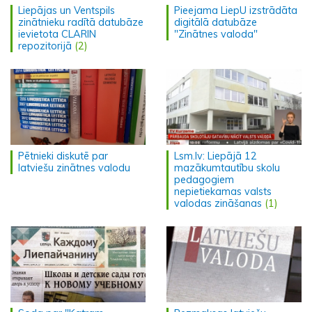
Liepājas un Ventspils
Pieejama LiepU izstrādāta
zinātnieku radītā datubāze
digitālā datubāze
ievietota CLARIN
"Zinātnes valoda"
repozitorijā
(2)
Pētnieki diskutē par
Lsm.lv: Liepājā 12
latviešu zinātnes valodu
mazākumtautību skolu
pedagogiem
nepietiekamas valsts
valodas zināšanas
(1)