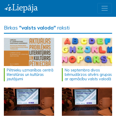
Birkas
"valsts valoda"
raksti
Pētnieku uzmanības centrā
No septembra divos
literatūras un kultūras
bērnudārzos atvērs grupas
jautājumi
ar apmācību valsts valodā