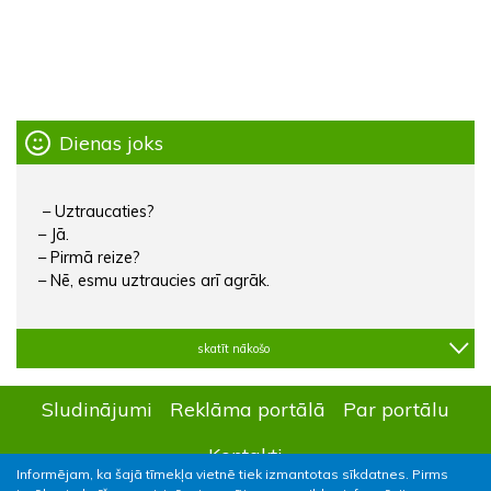
Dienas joks
– Uztraucaties?
– Jā.
– Pirmā reize?
– Nē, esmu uztraucies arī agrāk.
skatīt nākošo
Sludinājumi
Reklāma portālā
Par portālu
Kontakti
Informējam, ka šajā tīmekļa vietnē tiek izmantotas sīkdatnes. Pirms