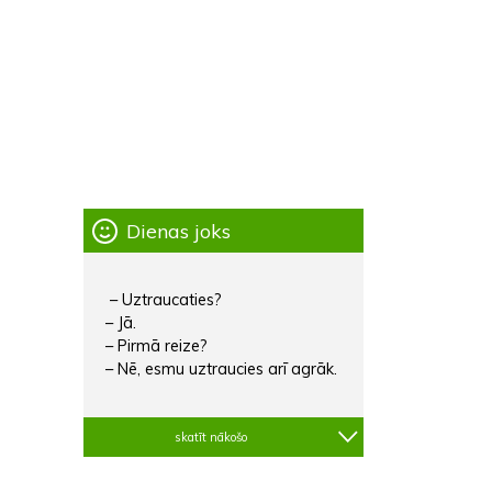
Dienas joks
– Uztraucaties?
– Jā.
– Pirmā reize?
– Nē, esmu uztraucies arī agrāk.
skatīt nākošo