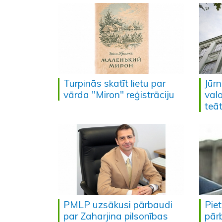
Turpinās skatīt lietu par
Jūrn
vārda "Miron" reģistrāciju
val
teāt
PMLP uzsākusi pārbaudi
Pie
par Zaharjina pilsonības
pār