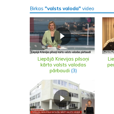
Birkas
"valsts valoda"
video
Liepājā Krievijas pilsoņi
Li
kārto valsts valodas
pe
pārbaudi
(3)