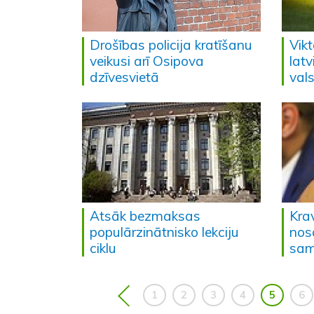
Drošības policija kratīšanu
Vik
veikusi arī Osipova
lat
dzīvesvietā
vals
Atsāk bezmaksas
Kra
populārzinātnisko lekciju
nos
ciklu
sam
1
2
3
4
5
6