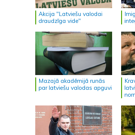
Akcija "Latviešu valodai
Imi
draudzīga vide"
inte
Mazajā akadēmijā runās
Kra
par latviešu valodas apguvi
lat
nor