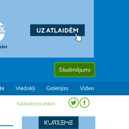
Sludinājumi
de
Viedokļi
Galerijas
Video
a
Silakaktiņa stāsti