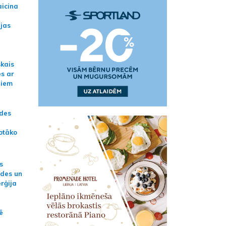
aicina
ijas
skais
es ar
jiem
ādes
otāko
s
ides un
erģija
ē