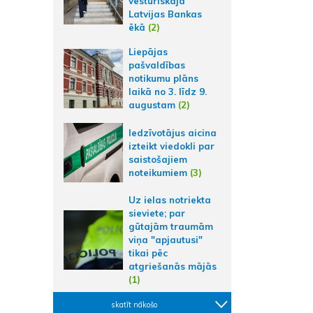
vēsturiskajā
Latvijas Bankas
ēkā
(2)
Liepājas
pašvaldības
notikumu plāns
laikā no 3. līdz 9.
augustam
(2)
Iedzīvotājus aicina
izteikt viedokli par
saistošajiem
noteikumiem
(3)
Uz ielas notriekta
sieviete; par
gūtajām traumām
viņa "apjautusi"
tikai pēc
atgriešanās mājās
(1)
skatīt nākošo