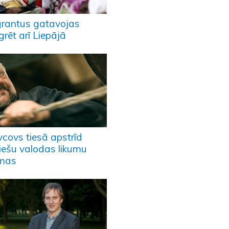
grantus gatavojas
grēt arī Liepājā
vcovs tiesā apstrīd
viešu valodas likumu
mas