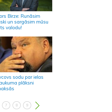
tors Birze: Runāsim
viski un sargāsim mūsu
ts valodu!
vcovs sodu par ielas
aukuma plāksni
aksās
7
8
9