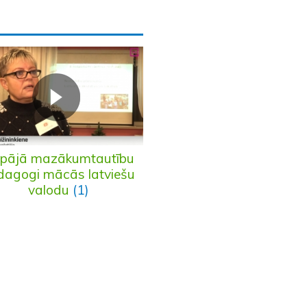
epājā mazākumtautību
dagogi mācās latviešu
valodu
(1)