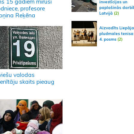
ms 15 gadiem mirusi
investīcijas un
odniece, profesore
paplašinās darbī
Latvijā
(2)
oņina Reķēna
Aizvadīts Liepāj
pludmales tenisa
4. posms
(2)
viešu valodas
enītāju skaits pieaug