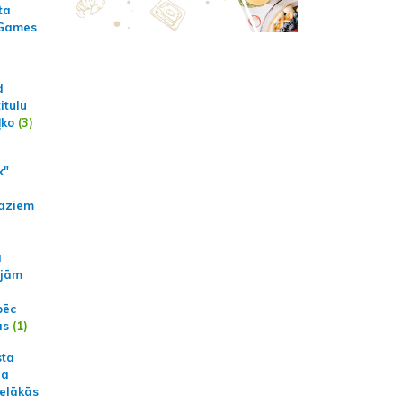
ta
 Games
d
itulu
ļko
(3)
k"
aziem
a
ajām
pēc
ās
(1)
sta
na
ielākās