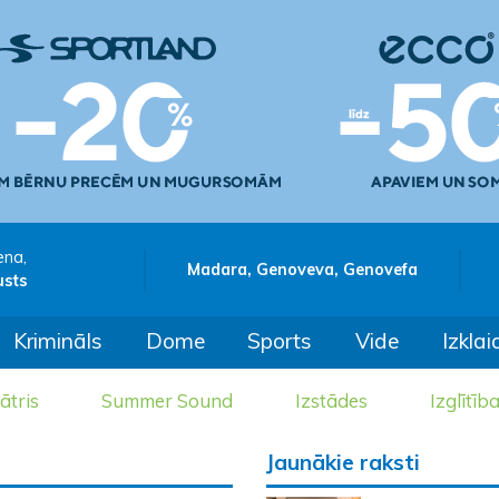
ena,
Madara, Genoveva, Genovefa
usts
Krimināls
Dome
Sports
Vide
Izklai
ātris
Summer Sound
Izstādes
Izglītīb
Jaunākie raksti