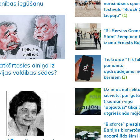
sonības iegūšanu
norisināsies spor
festivāls "Beach
Liepaja"
(1)
"BL Serviss Gran
Slam" čempiona t
izcīna Ernests Bu
Tiešraidē "TikTo
atkārtosies ainiņa iz
pamanīts
apdraudējums m
vijas valdības sēdes?
bērniem
(3)
Uz ielas notriekt
sieviete; par gūt
traumām viņa
"apjautusi" tikai 
atgriešanās māj
“Bioforce” piesai
Baltijas biometā
nozarē līdz šim l