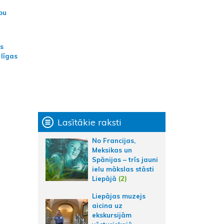
bu
as
 līgas
Lasītākie raksti
No Francijas,
Meksikas un
Spānijas – trīs jauni
ielu mākslas stāsti
Liepājā
(2)
Liepājas muzejs
aicina uz
ekskursijām