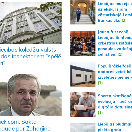
Liepājas muzejs 
uz ekskursijām
vēsturiskajā Latv
Bankas ēkā
(2)
Jaunajā sezonā
Liepājas Simfoni
orķestris uzstāsi
iecības koledžā valsts
pasaules vadoša
čellistiem
(1)
odas inspektoriem “spēlē
ri”
Populārākie fas
apdares veidi: kā
izvēlēties piemēr
(3)
Sporta skatīšanā
evolūcija - tiešra
digitālo datu sin
(1)
tiek.com: Sākta
Liepājas pludmal
baude par Zaharjina
piekto gadu