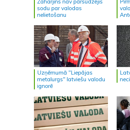
Zaharjins nav pārsūdzējis
Pir
sodu par valodas
val
nelietošanu
Ant
Uzņēmumā "Liepājas
Lat
metalurgs" latviešu valodu
neci
ignorē