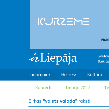
Svētdi
9.aug
Liepājnieki
Bizness
Kultūra
Koncerts
Liepāja 2027
Te
Birkas
"valsts valoda"
raksti