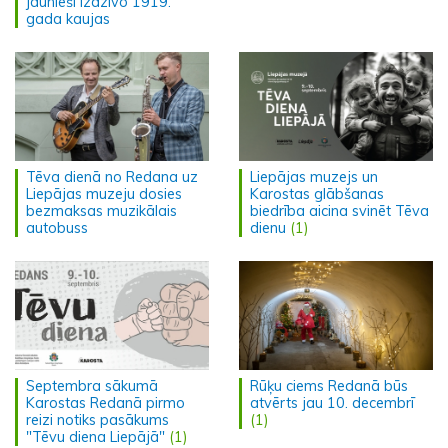
jaunieši izdzīvo 1919.
gada kaujas
Tēva dienā no Redana uz
Liepājas muzejs un
Liepājas muzeju dosies
Karostas glābšanas
bezmaksas muzikālais
biedrība aicina svinēt Tēva
autobuss
dienu
(1)
Septembra sākumā
Rūķu ciems Redanā būs
Karostas Redanā pirmo
atvērts jau 10. decembrī
reizi notiks pasākums
(1)
"Tēvu diena Liepājā"
(1)