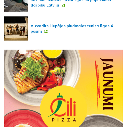
darbību Latvijā
(2)
Aizvadīts Liepājas pludmales tenisa līgas 4.
posms
(2)