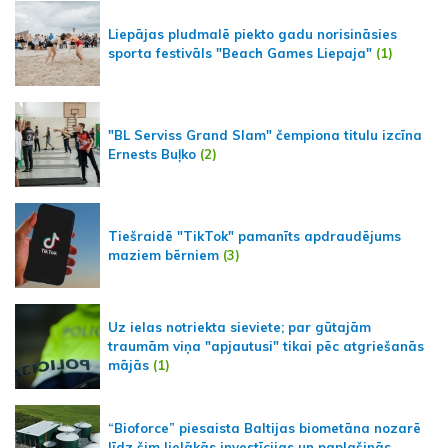
Liepājas pludmalē piekto gadu norisināsies
sporta festivāls "Beach Games Liepaja"
(1)
"BL Serviss Grand Slam" čempiona titulu izcīna
Ernests Buļko
(2)
Tiešraidē "TikTok" pamanīts apdraudējums
maziem bērniem
(3)
Uz ielas notriekta sieviete; par gūtajām
traumām viņa "apjautusi" tikai pēc atgriešanās
mājās
(1)
“Bioforce” piesaista Baltijas biometāna nozarē
līdz šim lielākās investīcijas un paplašinās