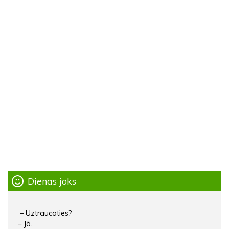
Dienas joks
– Uztraucaties?
– Jā.