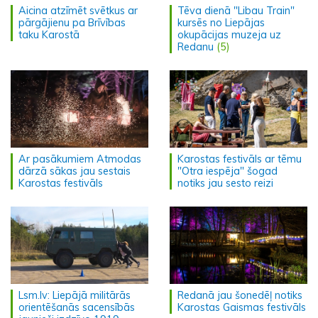
Aicina atzīmēt svētkus ar
Tēva dienā "Libau Train"
pārgājienu pa Brīvības
kursēs no Liepājas
taku Karostā
okupācijas muzeja uz
Redanu
(5)
Ar pasākumiem Atmodas
Karostas festivāls ar tēmu
dārzā sākas jau sestais
"Otra iespēja" šogad
Karostas festivāls
notiks jau sesto reizi
Lsm.lv: Liepājā militārās
Redanā jau šonedēļ notiks
orientēšanās sacensībās
Karostas Gaismas festivāls