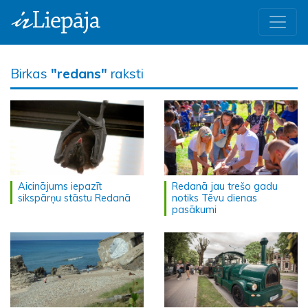
Birkas
"redans"
raksti
Aicinājums iepazīt
Redanā jau trešo gadu
sikspārņu stāstu Redanā
notiks Tēvu dienas
pasākumi