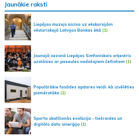
Jaunākie raksti
Liepājas muzejs aicina uz ekskursijām
vēsturiskajā Latvijas Bankas ēkā
(1)
Jaunajā sezonā Liepājas Simfoniskais orķestris
uzstāsies ar pasaules vadošajiem čellistiem
(1)
Populārākie fasādes apdares veidi: kā izvēlēties
piemērotāko
(1)
Sporta skatīšanās evolūcija - tiešraides un
digitālo datu sinerģija
(1)