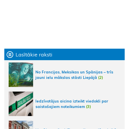
Lasītākie raksti
No Francijas, Meksikas un Spānijas – trīs
jauni ielu mākslas stāsti Liepājā
(2)
Iedzīvotājus aicina izteikt viedokli par
saistošajiem noteikumiem
(3)