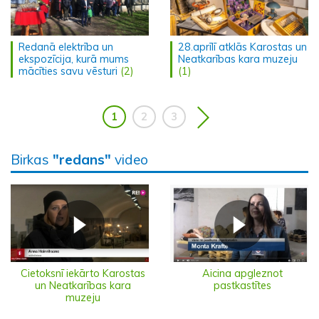
Redanā elektrība un
28.aprīlī atklās Karostas un
ekspozīcija, kurā mums
Neatkarības kara muzeju
mācīties savu vēsturi
(2)
(1)
1
2
3
Birkas
"redans"
video
Cietoksnī iekārto Karostas
Aicina apgleznot
un Neatkarības kara
pastkastītes
muzeju