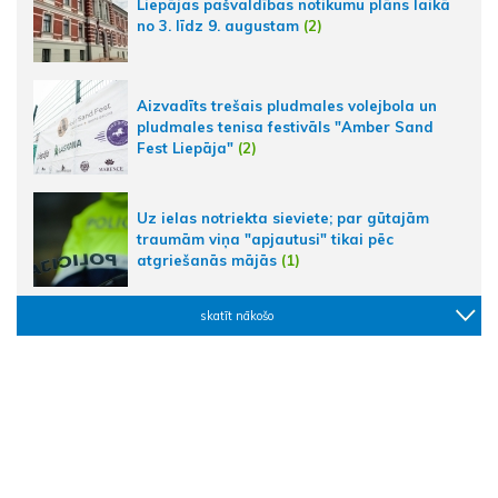
Liepājas pašvaldības notikumu plāns laikā
no 3. līdz 9. augustam
(2)
Aizvadīts trešais pludmales volejbola un
pludmales tenisa festivāls "Amber Sand
Fest Liepāja"
(2)
Uz ielas notriekta sieviete; par gūtajām
traumām viņa "apjautusi" tikai pēc
atgriešanās mājās
(1)
skatīt nākošo