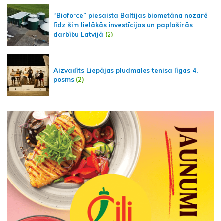
“Bioforce” piesaista Baltijas biometāna nozarē
līdz šim lielākās investīcijas un paplašinās
darbību Latvijā
(2)
Aizvadīts Liepājas pludmales tenisa līgas 4.
posms
(2)