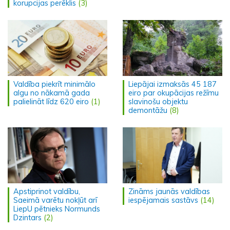
korupcijas perēklis
(3)
Valdība piekrīt minimālo
Liepājai izmaksās 45 187
algu no nākamā gada
eiro par okupācijas režīmu
palielināt līdz 620 eiro
(1)
slavinošu objektu
demontāžu
(8)
Apstiprinot valdību,
Zināms jaunās valdības
Saeimā varētu nokļūt arī
iespējamais sastāvs
(14)
LiepU pētnieks Normunds
Dzintars
(2)