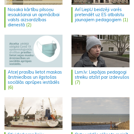
Nosaka kārtību pilsoņu
Arī LiepU beidzēji varēs
iesaukšanai un apmācībai
pretendēt uz ES atbalstu
valsts aizsardzības
jaunajiem pedagogiem
(1)
dienestā
(2)
Atceļ prasību lietot maskas
Lsm.lv: Liepājas pedagogi
ārstniecības un ilgstošas
streiku atzīst par izdevušos
sociālās aprūpes iestādēs
(7)
(6)