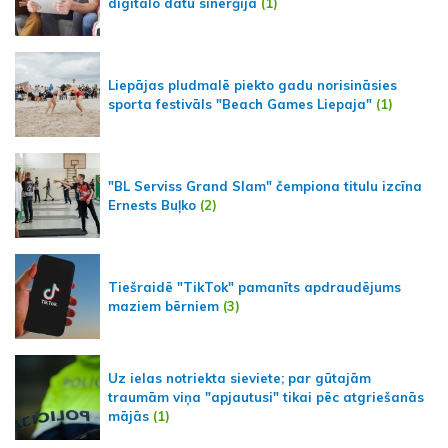
digitālo datu sinerģija
(1)
Liepājas pludmalē piekto gadu norisināsies
sporta festivāls "Beach Games Liepaja"
(1)
"BL Serviss Grand Slam" čempiona titulu izcīna
Ernests Buļko
(2)
Tiešraidē "TikTok" pamanīts apdraudējums
maziem bērniem
(3)
Uz ielas notriekta sieviete; par gūtajām
traumām viņa "apjautusi" tikai pēc atgriešanās
mājās
(1)