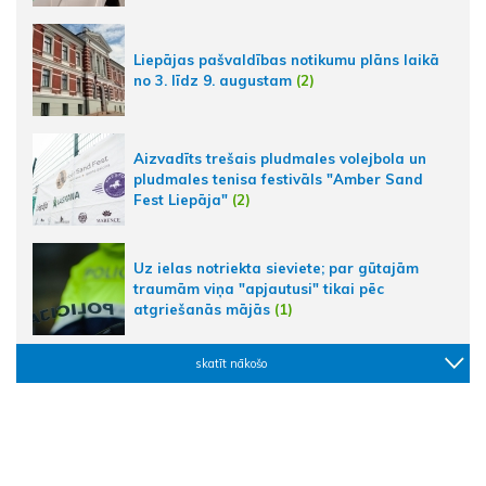
Liepājas pašvaldības notikumu plāns laikā
no 3. līdz 9. augustam
(2)
Aizvadīts trešais pludmales volejbola un
pludmales tenisa festivāls "Amber Sand
Fest Liepāja"
(2)
Uz ielas notriekta sieviete; par gūtajām
traumām viņa "apjautusi" tikai pēc
atgriešanās mājās
(1)
skatīt nākošo