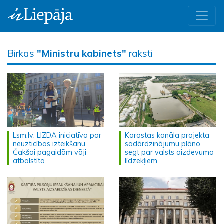
Birkas
"Ministru kabinets"
raksti
Lsm.lv: LIZDA iniciatīva par
Karostas kanāla projekta
neuzticības izteikšanu
sadārdzinājumu plāno
Čakšai pagaidām vāji
segt par valsts aizdevuma
atbalstīta
līdzekļiem