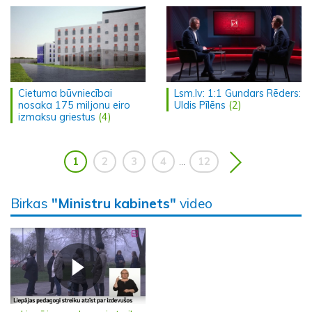
Cietuma būvniecībai
Lsm.lv: 1:1 Gundars Rēders:
nosaka 175 miljonu eiro
Uldis Pīlēns
(2)
izmaksu griestus
(4)
1
2
3
4
12
...
Birkas
"Ministru kabinets"
video