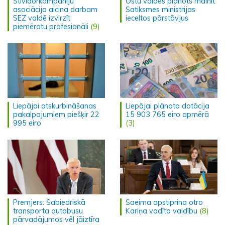
Stividorkompāniju
Ostu valdēs plānots mainīt
asociācija aicina darbam
Satiksmes ministrijas
SEZ valdē izvirzīt
ieceltos pārstāvjus
piemērotu profesionāli
(9)
Liepājai atskurbināšanas
Liepājai plānota dotācija
pakalpojumiem piešķir 22
15 903 765 eiro apmērā
995 eiro
(3)
Premjers: Sabiedriskā
Saeima apstiprina otro
transporta autobusu
Kariņa vadīto valdību
(8)
pārvadājumos vēl jāiztīra