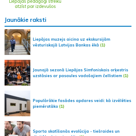
Liepājas pedagogi streiku
atzīst par izdevušos
Jaunākie raksti
Liepājas muzejs aicina uz ekskursijām
vēsturiskajā Latvijas Bankas ēkā
(1)
Jaunajā sezonā Liepājas Simfoniskais orķestris
uzstāsies ar pasaules vadošajiem čellistiem
(1)
Populārākie fasādes apdares veidi: kā izvēlēties
piemērotāko
(1)
Sporta skatīšanās evolūcija - tiešraides un