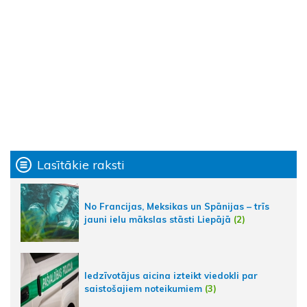
Lasītākie raksti
No Francijas, Meksikas un Spānijas – trīs
jauni ielu mākslas stāsti Liepājā
(2)
Iedzīvotājus aicina izteikt viedokli par
saistošajiem noteikumiem
(3)