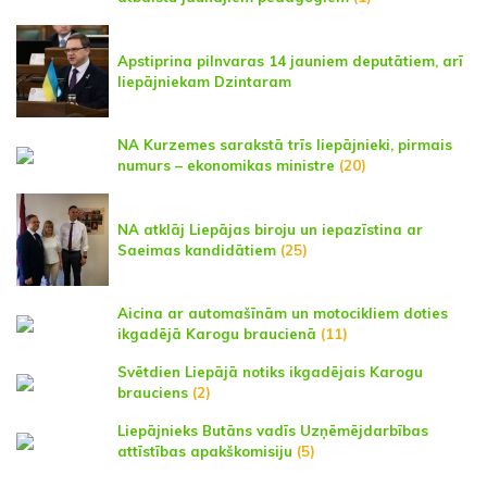
Apstiprina pilnvaras 14 jauniem deputātiem, arī
liepājniekam Dzintaram
NA Kurzemes sarakstā trīs liepājnieki, pirmais
numurs – ekonomikas ministre
(20)
NA atklāj Liepājas biroju un iepazīstina ar
Saeimas kandidātiem
(25)
Aicina ar automašīnām un motocikliem doties
ikgadējā Karogu braucienā
(11)
Svētdien Liepājā notiks ikgadējais Karogu
brauciens
(2)
Liepājnieks Butāns vadīs Uzņēmējdarbības
attīstības apakškomisiju
(5)