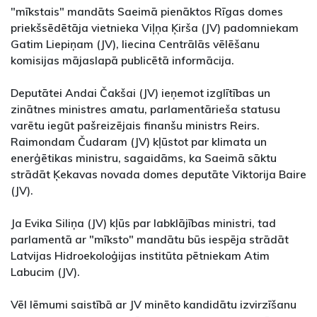
"mīkstais" mandāts Saeimā pienāktos Rīgas domes
priekšsēdētāja vietnieka Viļņa Ķirša (JV) padomniekam
Gatim Liepiņam (JV), liecina Centrālās vēlēšanu
komisijas mājaslapā publicētā informācija.
Deputātei Andai Čakšai (JV) ieņemot izglītības un
zinātnes ministres amatu, parlamentārieša statusu
varētu iegūt pašreizējais finanšu ministrs Reirs.
Raimondam Čudaram (JV) kļūstot par klimata un
enerģētikas ministru, sagaidāms, ka Saeimā sāktu
strādāt Ķekavas novada domes deputāte Viktorija Baire
(JV).
Ja Evika Siliņa (JV) kļūs par labklājības ministri, tad
parlamentā ar "mīksto" mandātu būs iespēja strādāt
Latvijas Hidroekoloģijas institūta pētniekam Atim
Labucim (JV).
Vēl lēmumi saistībā ar JV minēto kandidātu izvirzīšanu