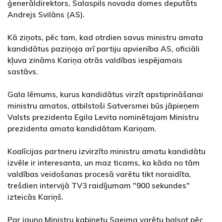
ģenerāldirektors, Salaspils novada domes deputāts
Andrejs Svilāns (AS).
Kā ziņots, pēc tam, kad otrdien savus ministru amata
kandidātus paziņoja arī partiju apvienība AS, oficiāli
kļuva zināms Kariņa otrās valdības iespējamais
sastāvs.
Gala lēmums, kurus kandidātus virzīt apstiprināšanai
ministru amatos, atbilstoši Satversmei būs jāpieņem
Valsts prezidenta Egila Levita nominētajam Ministru
prezidenta amata kandidātam Kariņam.
Koalīcijas partneru izvirzīto ministru amatu kandidātu
izvēle ir interesanta, un maz ticams, ka kāda no tām
valdības veidošanas procesā varētu tikt noraidīta,
trešdien intervijā TV3 raidījumam "900 sekundes"
izteicās Kariņš.
Par jauno Ministru kabinetu Saeima varētu balsot pēc