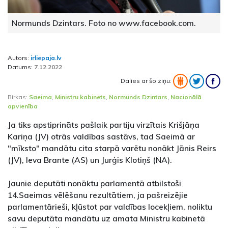
Normunds Dzintars. Foto no www.facebook.com.
Autors:
irliepaja.lv
Datums:
7.12.2022
Dalies ar šo ziņu:
Birkas:
Saeima
,
Ministru kabinets
,
Normunds Dzintars
,
Nacionālā
apvienība
Ja tiks apstiprināts pašlaik partiju virzītais Krišjāņa
Kariņa (JV) otrās valdības sastāvs, tad Saeimā ar
"mīksto" mandātu cita starpā varētu nonākt Jānis Reirs
(JV), Ieva Brante (AS) un Jurģis Klotiņš (NA).
Jaunie deputāti nonāktu parlamentā atbilstoši
14.Saeimas vēlēšanu rezultātiem, ja pašreizējie
parlamentārieši, kļūstot par valdības locekļiem, noliktu
savu deputāta mandātu uz amata Ministru kabinetā