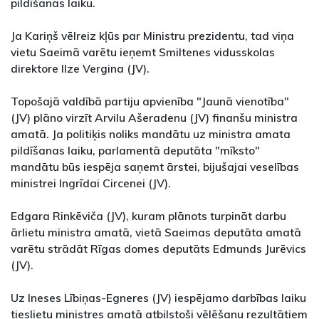
pildīšanas laiku.
Ja Kariņš vēlreiz kļūs par Ministru prezidentu, tad viņa
vietu Saeimā varētu ieņemt Smiltenes vidusskolas
direktore Ilze Vergina (JV).
Topošajā valdībā partiju apvienība "Jaunā vienotība"
(JV) plāno virzīt Arvilu Ašeradenu (JV) finanšu ministra
amatā. Ja politiķis noliks mandātu uz ministra amata
pildīšanas laiku, parlamentā deputāta "mīksto"
mandātu būs iespēja saņemt ārstei, bijušajai veselības
ministrei Ingrīdai Circenei (JV).
Edgara Rinkēviča (JV), kuram plānots turpināt darbu
ārlietu ministra amatā, vietā Saeimas deputāta amatā
varētu strādāt Rīgas domes deputāts Edmunds Jurēvics
(JV).
Uz Ineses Lībiņas-Egneres (JV) iespējamo darbības laiku
tieslietu ministres amatā atbilstoši vēlēšanu rezultātiem