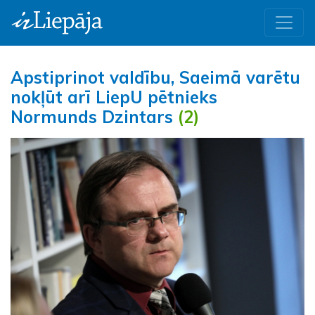
Apstiprinot valdību, Saeimā varētu
nokļūt arī LiepU pētnieks
Normunds Dzintars
(2)