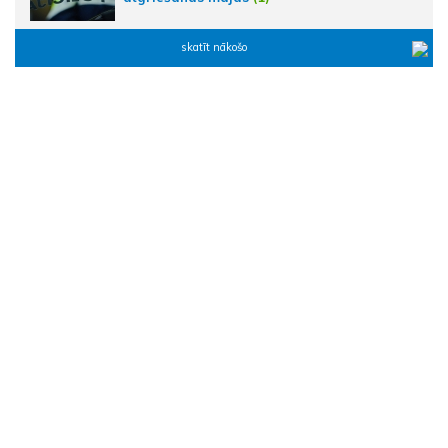
skatīt nākošo