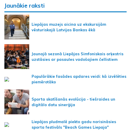
Jaunākie raksti
Liepājas muzejs aicina uz ekskursijām
vēsturiskajā Latvijas Bankas ēkā
Jaunajā sezonā Liepājas Simfoniskais orķestris
uzstāsies ar pasaules vadošajiem čellistiem
Populārākie fasādes apdares veidi: kā izvēlēties
piemērotāko
Sporta skatīšanās evolūcija - tiešraides un
digitālo datu sinerģija
Liepājas pludmalē piekto gadu norisināsies
sporta festivāls "Beach Games Liepaja"