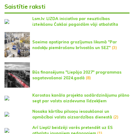
Saistītie raksti
Lsm.lv: LIZDA iniciatīva par neuzticības
izteikšanu Čakšai pagaidām vāji atbalstīta
Saeima apstiprina grozījumus likumā "Par
nodokļu piemērošanu brīvostās un SEZ"
(3)
Būs finansējums "Liepāja 2027" programmas
sagatavošanai 2024.gadā
(8)
Karostas kanāla projekta sadārdzinājumu plāno
segt par valsts aizdevuma līdzekļiem
Nosaka kārtību pilsoņu iesaukšanai un
apmācībai valsts aizsardzības dienestā
(2)
Arī LiepU beidzēji varēs pretendēt uz ES
atbalstu jaunajiem pedagogiem
(1)