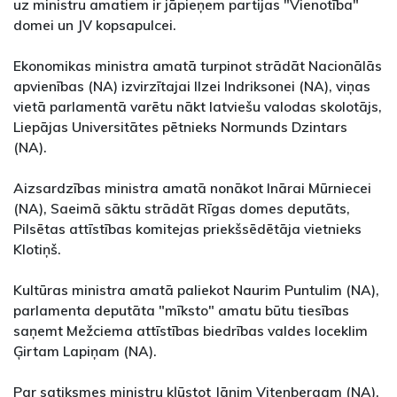
uz ministru amatiem ir jāpieņem partijas "Vienotība"
domei un JV kopsapulcei.
Ekonomikas ministra amatā turpinot strādāt Nacionālās
apvienības (NA) izvirzītajai Ilzei Indriksonei (NA), viņas
vietā parlamentā varētu nākt latviešu valodas skolotājs,
Liepājas Universitātes pētnieks Normunds Dzintars
(NA).
Aizsardzības ministra amatā nonākot Inārai Mūrniecei
(NA), Saeimā sāktu strādāt Rīgas domes deputāts,
Pilsētas attīstības komitejas priekšsēdētāja vietnieks
Klotiņš.
Kultūras ministra amatā paliekot Naurim Puntulim (NA),
parlamenta deputāta "mīksto" amatu būtu tiesības
saņemt Mežciema attīstības biedrības valdes loceklim
Ģirtam Lapiņam (NA).
Par satiksmes ministru kļūstot Jānim Vitenbergam (NA),