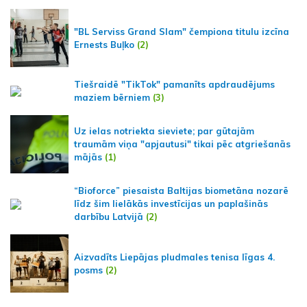
"BL Serviss Grand Slam" čempiona titulu izcīna
Ernests Buļko
(2)
Tiešraidē "TikTok" pamanīts apdraudējums
maziem bērniem
(3)
Uz ielas notriekta sieviete; par gūtajām
traumām viņa "apjautusi" tikai pēc atgriešanās
mājās
(1)
“Bioforce” piesaista Baltijas biometāna nozarē
līdz šim lielākās investīcijas un paplašinās
darbību Latvijā
(2)
Aizvadīts Liepājas pludmales tenisa līgas 4.
posms
(2)