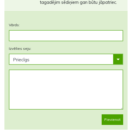
tagadējim sēdiņiem gan būtu jāpatriec.
Vārds:
Izvēlies seju:
Pievienot