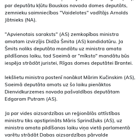
par deputātu kļūtu Bauskas novada domes deputāts,
zemnieku saimniecības "Vaidelotes" vadītājs Arnolds
Jātnieks (NA).
"Apvienotais saraksts" (AS) zemkopības ministra
amatam izvirzījis Didža Šmita (AS) kandidatūru. Ja
Šmits noliks deputāta mandātu uz ministra amata
pildīšanas laiku, tad Saeimā ar "mīksto" mandātu būs
iespēja strādāt juristei, Rīgas domes deputātei Brantei.
Iekšlietu ministra postenī nonākot Mārim Kučinskim (AS),
Saeimā deputāta amats uz šo laiku pienāktos
Dienvidkurzemes novada pašvaldības deputātam
Edgaram Putram (AS).
Ja par vides aizsardzības un reģionālās attīstības
ministru tiks apstiprināts Māris Sprindžuks (AS), uz
ministra amata pildīšanas laiku viņa vietā parlamentā
varētu strādāt Dabas aizsardzības pārvalde