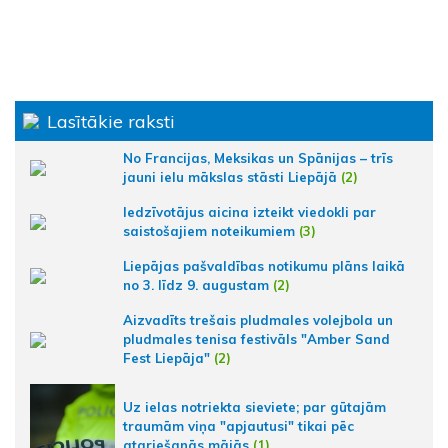
Lasītākie raksti
No Francijas, Meksikas un Spānijas – trīs
jauni ielu mākslas stāsti Liepājā
(2)
Iedzīvotājus aicina izteikt viedokli par
saistošajiem noteikumiem
(3)
Liepājas pašvaldības notikumu plāns laikā
no 3. līdz 9. augustam
(2)
Aizvadīts trešais pludmales volejbola un
pludmales tenisa festivāls "Amber Sand
Fest Liepāja"
(2)
Uz ielas notriekta sieviete; par gūtajām
traumām viņa "apjautusi" tikai pēc
atgriešanās mājās
(1)