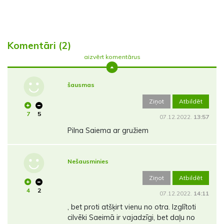
Komentāri (2)
aizvērt komentārus
šausmas
Ziņot
Atbildēt
7
5
07.12.2022.
13:57
Pilna Saiema ar gružiem
Nešausminies
Ziņot
Atbildēt
4
2
07.12.2022.
14:11
, bet proti atšķirt vienu no otra. Izglītoti
cilvēki Saeimā ir vajadzīgi, bet daļu no