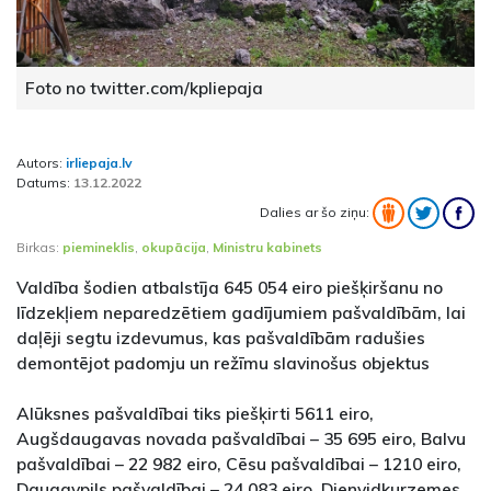
Foto no twitter.com/kpliepaja
Autors:
irliepaja.lv
Datums:
13.12.2022
Dalies ar šo ziņu:
Birkas:
piemineklis
,
okupācija
,
Ministru kabinets
Valdība šodien atbalstīja 645 054 eiro piešķiršanu no
līdzekļiem neparedzētiem gadījumiem pašvaldībām, lai
daļēji segtu izdevumus, kas pašvaldībām radušies
demontējot padomju un režīmu slavinošus objektus
Alūksnes pašvaldībai tiks piešķirti 5611 eiro,
Augšdaugavas novada pašvaldībai – 35 695 eiro, Balvu
pašvaldībai – 22 982 eiro, Cēsu pašvaldībai – 1210 eiro,
Daugavpils pašvaldībai – 24 083 eiro, Dienvidkurzemes