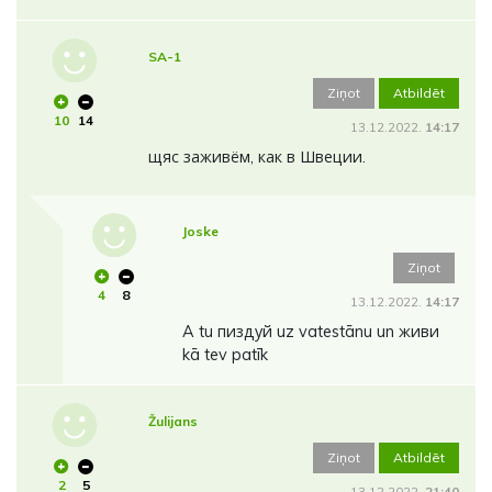
SA-1
Ziņot
Atbildēt
10
14
13.12.2022.
14:17
щяс заживём, как в Швеции.
Joske
Ziņot
4
8
13.12.2022.
14:17
A tu пиздуй uz vatestānu un живи
kā tev patīk
Žulijans
Ziņot
Atbildēt
2
5
13.12.2022.
21:40