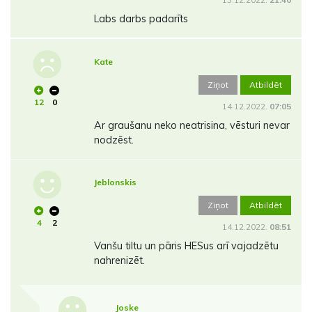
Labs darbs padarīts
Kate
Ziņot
Atbildēt
12
0
14.12.2022.
07:05
Ar graušanu neko neatrisina, vēsturi nevar
nodzēst.
Jeblonskis
Ziņot
Atbildēt
4
2
14.12.2022.
08:51
Vanšu tiltu un pāris HESus arī vajadzētu
nahrenizēt.
Joske