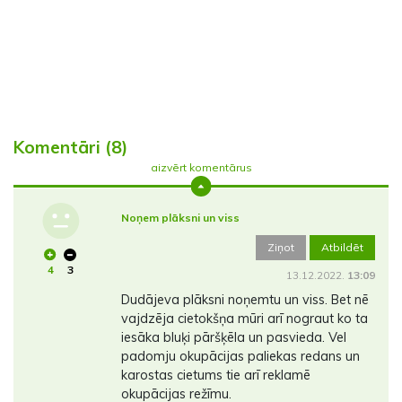
Komentāri (8)
aizvērt komentārus
Noņem plāksni un viss
Ziņot
Atbildēt
4
3
13.12.2022.
13:09
Dudājeva plāksni noņemtu un viss. Bet nē
vajdzēja cietokšņa mūri arī nograut ko ta
iesāka bluķi pāršķēla un pasvieda. Vel
padomju okupācijas paliekas redans un
karostas cietums tie arī reklamē
okupācijas režīmu.