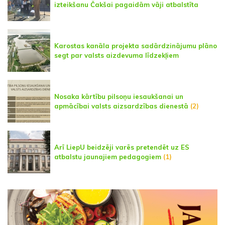
izteikšanu Čakšai pagaidām vāji atbalstīta
Karostas kanāla projekta sadārdzinājumu plāno
segt par valsts aizdevuma līdzekļiem
Nosaka kārtību pilsoņu iesaukšanai un
apmācībai valsts aizsardzības dienestā
(2)
Arī LiepU beidzēji varēs pretendēt uz ES
atbalstu jaunajiem pedagogiem
(1)