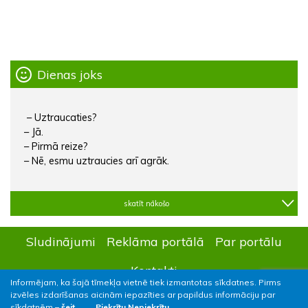
Dienas joks
– Uztraucaties?
– Jā.
– Pirmā reize?
– Nē, esmu uztraucies arī agrāk.
skatīt nākošo
Sludinājumi
Reklāma portālā
Par portālu
Kontakti
Informējam, ka šajā tīmekļa vietnē tiek izmantotas sīkdatnes. Pirms
izvēles izdarīšanas aicinām iepazīties ar papildus informāciju par
sīkdatnēm –
šeit.
Piekrītu
Nepiekrītu