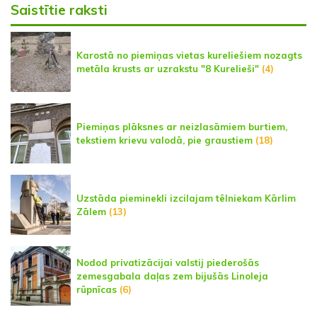
Saistītie raksti
Karostā no piemiņas vietas kureliešiem nozagts
metāla krusts ar uzrakstu "8 Kurelieši"
(4)
Piemiņas plāksnes ar neizlasāmiem burtiem,
tekstiem krievu valodā, pie graustiem
(18)
Uzstāda pieminekli izcilajam tēlniekam Kārlim
Zālem
(13)
Nodod privatizācijai valstij piederošās
zemesgabala daļas zem bijušās Linoleja
rūpnīcas
(6)