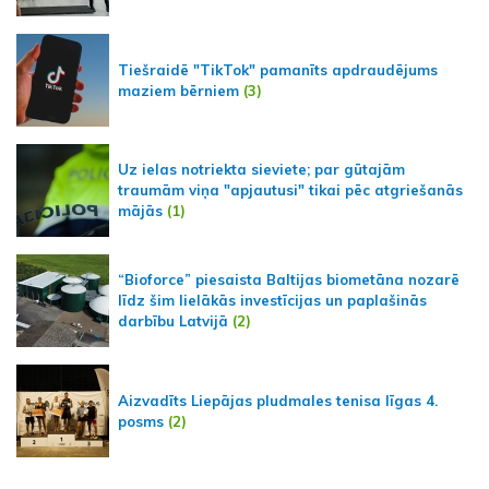
Tiešraidē "TikTok" pamanīts apdraudējums
maziem bērniem
(3)
Uz ielas notriekta sieviete; par gūtajām
traumām viņa "apjautusi" tikai pēc atgriešanās
mājās
(1)
“Bioforce” piesaista Baltijas biometāna nozarē
līdz šim lielākās investīcijas un paplašinās
darbību Latvijā
(2)
Aizvadīts Liepājas pludmales tenisa līgas 4.
posms
(2)