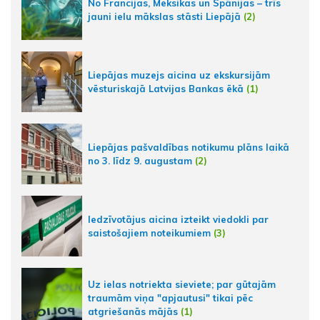
No Francijas, Meksikas un Spānijas – trīs
jauni ielu mākslas stāsti Liepājā
(2)
Liepājas muzejs aicina uz ekskursijām
vēsturiskajā Latvijas Bankas ēkā
(1)
Liepājas pašvaldības notikumu plāns laikā
no 3. līdz 9. augustam
(2)
Iedzīvotājus aicina izteikt viedokli par
saistošajiem noteikumiem
(3)
Uz ielas notriekta sieviete; par gūtajām
traumām viņa "apjautusi" tikai pēc
atgriešanās mājās
(1)