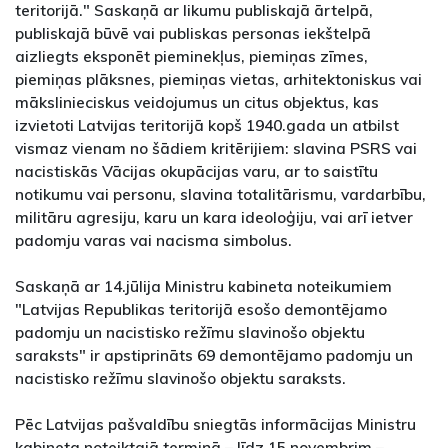
teritorijā." Saskaņā ar likumu publiskajā ārtelpā,
publiskajā būvē vai publiskas personas iekštelpā
aizliegts eksponēt pieminekļus, piemiņas zīmes,
piemiņas plāksnes, piemiņas vietas, arhitektoniskus vai
mākslinieciskus veidojumus un citus objektus, kas
izvietoti Latvijas teritorijā kopš 1940.gada un atbilst
vismaz vienam no šādiem kritērijiem: slavina PSRS vai
nacistiskās Vācijas okupācijas varu, ar to saistītu
notikumu vai personu, slavina totalitārismu, vardarbību,
militāru agresiju, karu un kara ideoloģiju, vai arī ietver
padomju varas vai nacisma simbolus.
Saskaņā ar 14.jūlija Ministru kabineta noteikumiem
"Latvijas Republikas teritorijā esošo demontējamo
padomju un nacistisko režīmu slavinošo objektu
saraksts" ir apstiprināts 69 demontējamo padomju un
nacistisko režīmu slavinošo objektu saraksts.
Pēc Latvijas pašvaldību sniegtās informācijas Ministru
kabineta noteiktajā termiņā – līdz 15.novembrim –