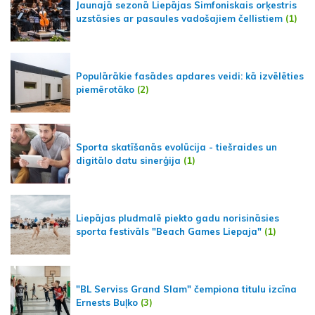
Jaunajā sezonā Liepājas Simfoniskais orķestris
uzstāsies ar pasaules vadošajiem čellistiem
(1)
Populārākie fasādes apdares veidi: kā izvēlēties
piemērotāko
(2)
Sporta skatīšanās evolūcija - tiešraides un
digitālo datu sinerģija
(1)
Liepājas pludmalē piekto gadu norisināsies
sporta festivāls "Beach Games Liepaja"
(1)
"BL Serviss Grand Slam" čempiona titulu izcīna
Ernests Buļko
(3)