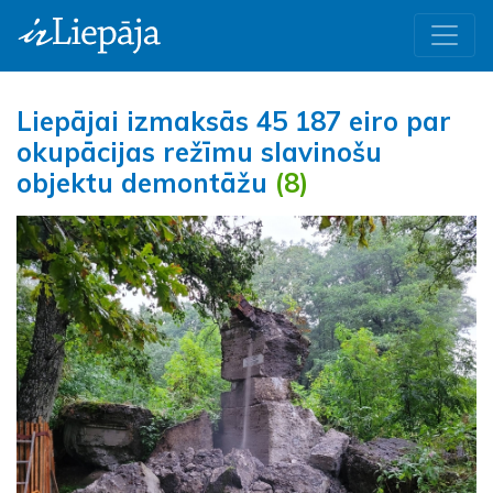
Liepājai izmaksās 45 187 eiro par
okupācijas režīmu slavinošu
objektu demontāžu
(8)