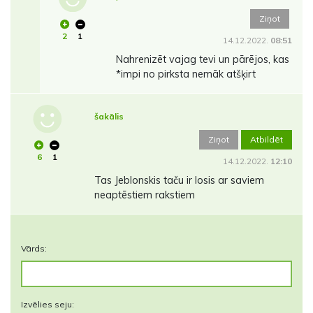
Ziņot
2
1
14.12.2022.
08:51
Nahrenizēt vajag tevi un pārējos, kas
*impi no pirksta nemāk atšķirt
šakālis
Ziņot
Atbildēt
6
1
14.12.2022.
12:10
Tas Jeblonskis taču ir losis ar saviem
neaptēstiem rakstiem
Vārds:
Izvēlies seju: