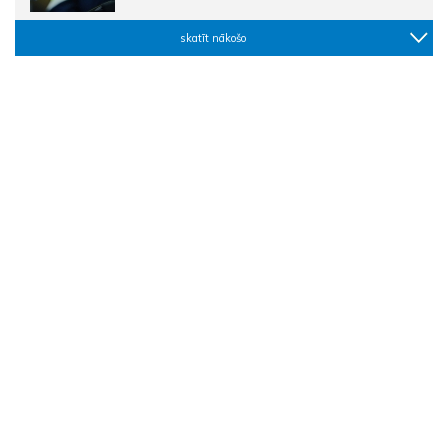
skatīt nākošo