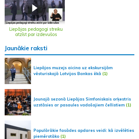
Liepājas pedagogi streiku
atzīst par izdevušos
Jaunākie raksti
Liepājas muzejs aicina uz ekskursijām
vēsturiskajā Latvijas Bankas ēkā
(1)
Jaunajā sezonā Liepājas Simfoniskais orķestris
uzstāsies ar pasaules vadošajiem čellistiem
(1)
Populārākie fasādes apdares veidi: kā izvēlēties
piemērotāko
(1)