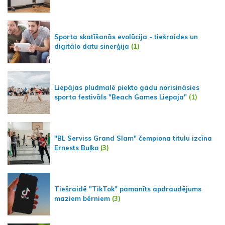
Sporta skatīšanās evolūcija - tiešraides un
digitālo datu sinerģija
(1)
Liepājas pludmalē piekto gadu norisināsies
sporta festivāls "Beach Games Liepaja"
(1)
"BL Serviss Grand Slam" čempiona titulu izcīna
Ernests Buļko
(3)
Tiešraidē "TikTok" pamanīts apdraudējums
maziem bērniem
(3)