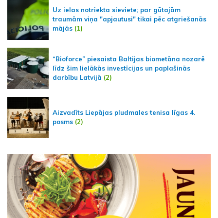
Uz ielas notriekta sieviete; par gūtajām
traumām viņa "apjautusi" tikai pēc atgriešanās
mājās
(1)
“Bioforce” piesaista Baltijas biometāna nozarē
līdz šim lielākās investīcijas un paplašinās
darbību Latvijā
(2)
Aizvadīts Liepājas pludmales tenisa līgas 4.
posms
(2)