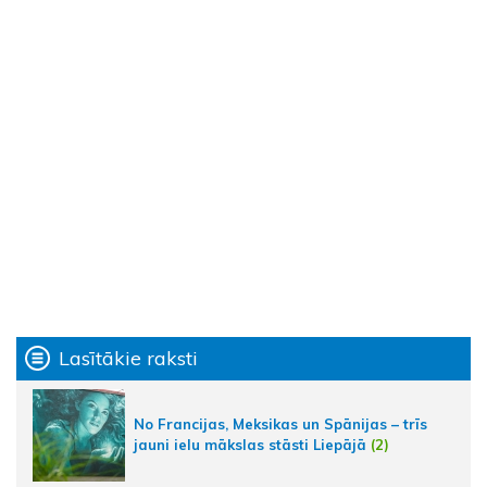
Lasītākie raksti
No Francijas, Meksikas un Spānijas – trīs
jauni ielu mākslas stāsti Liepājā
(2)