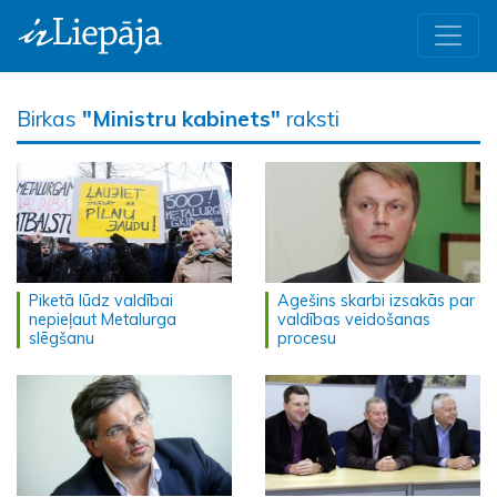
Birkas
"Ministru kabinets"
raksti
Piketā lūdz valdībai
Agešins skarbi izsakās par
nepieļaut Metalurga
valdības veidošanas
slēgšanu
procesu