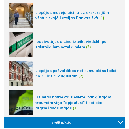
Liepājas muzejs aicina uz ekskursijām
vēsturiskajā Latvijas Bankas ēkā
(1)
Iedzīvotājus aicina izteikt viedokli par
saistošajiem noteikumiem
(3)
Liepājas pašvaldības notikumu plāns laikā
no 3. līdz 9. augustam
(2)
Uz ielas notriekta sieviete; par gūtajām
traumām viņa "apjautusi" tikai pēc
atgriešanās mājās
(1)
skatīt nākošo