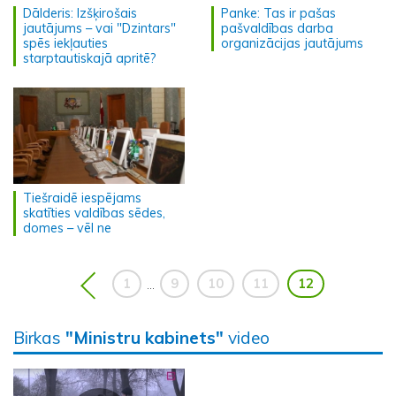
Dālderis: Izšķirošais
Panke: Tas ir pašas
jautājums – vai "Dzintars"
pašvaldības darba
spēs iekļauties
organizācijas jautājums
starptautiskajā apritē?
Tiešraidē iespējams
skatīties valdības sēdes,
domes – vēl ne
1
9
10
11
12
...
Birkas
"Ministru kabinets"
video