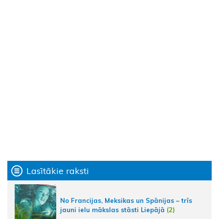
Lasītākie raksti
No Francijas, Meksikas un Spānijas – trīs
jauni ielu mākslas stāsti Liepājā
(2)