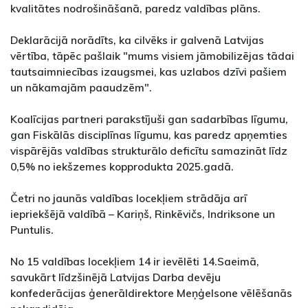
kvalitātes nodrošināšanā, paredz valdības plāns.
Deklarācijā norādīts, ka cilvēks ir galvenā Latvijas
vērtība, tāpēc pašlaik "mums visiem jāmobilizējas tādai
tautsaimniecības izaugsmei, kas uzlabos dzīvi pašiem
un nākamajām paaudzēm".
Koalīcijas partneri parakstījuši gan sadarbības līgumu,
gan Fiskālās disciplīnas līgumu, kas paredz apņemties
vispārējās valdības strukturālo deficītu samazināt līdz
0,5% no iekšzemes kopprodukta 2025.gadā.
Četri no jaunās valdības locekļiem strādāja arī
iepriekšējā valdībā – Kariņš, Rinkēvičs, Indriksone un
Puntulis.
No 15 valdības locekļiem 14 ir ievēlēti 14.Saeimā,
savukārt līdzšinējā Latvijas Darba devēju
konfederācijas ģenerāldirektore Meņģelsone vēlēšanās