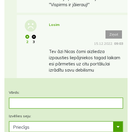
''Vispirms ir jāierauj!''
Losim
Ziņot
2
3
15.12.2022.
09:03
Tev āzi Nicas čomi aizliedza
izpausties liepājniekos tagad laikam
esi pārmeties uz citu portālu,lai
izrādītu savu debilismu
Vārds:
Izvēlies seju: