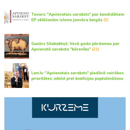
Tavars: "Apvienotais saraksts" par kandidātiem
EP vēlēšanām izlems janvāra beigās
(3)
Gunārs Silakaktiņš: Vecā gada pārdomas par
Apvienotā saraksta "bārenību"
(21)
Lsm.lv: "Apvienotais saraksts" piedāvā vairākas
prioritātes; iebilst pret koalīcijas paplašināšanu