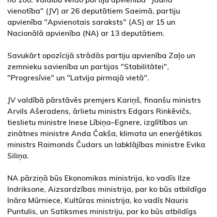
vienotība" (JV) ar 26 deputātiem Saeimā, partiju
apvienība "Apvienotais saraksts" (AS) ar 15 un
Nacionālā apvienība (NA) ar 13 deputātiem.
Savukārt opozīcijā strādās partiju apvienība Zaļo un
zemnieku savienība un partijas "Stabilitātei",
"Progresīvie" un "Latvija pirmajā vietā".
JV valdībā pārstāvēs premjers Kariņš, finanšu ministrs
Arvils Ašeradens, ārlietu ministrs Edgars Rinkēvičs,
tieslietu ministre Inese Lībiņa–Egnere, izglītības un
zinātnes ministre Anda Čakša, klimata un enerģētikas
ministrs Raimonds Čudars un labklājības ministre Evika
Siliņa.
NA pārziņā būs Ekonomikas ministrija, ko vadīs Ilze
Indriksone, Aizsardzības ministrija, par ko būs atbildīga
Ināra Mūrniece, Kultūras ministrija, ko vadīs Nauris
Puntulis, un Satiksmes ministriju, par ko būs atbildīgs