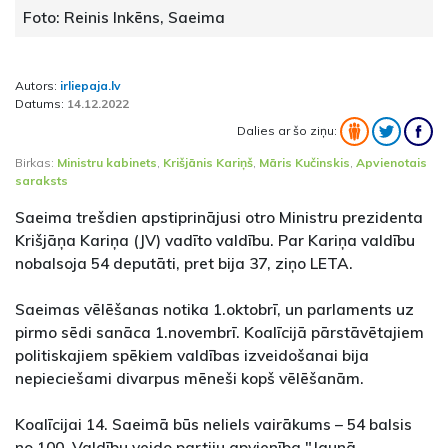
Foto: Reinis Inkēns, Saeima
Autors:
irliepaja.lv
Datums:
14.12.2022
Dalies ar šo ziņu:
Birkas:
Ministru kabinets
,
Krišjānis Kariņš
,
Māris Kučinskis
,
Apvienotais
saraksts
Saeima trešdien apstiprinājusi otro Ministru prezidenta
Krišjāņa Kariņa (JV) vadīto valdību. Par Kariņa valdību
nobalsoja 54 deputāti, pret bija 37, ziņo LETA.
Saeimas vēlēšanas notika 1.oktobrī, un parlaments uz
pirmo sēdi sanāca 1.novembrī. Koalīcijā pārstāvētajiem
politiskajiem spēkiem valdības izveidošanai bija
nepieciešami divarpus mēneši kopš vēlēšanām.
Koalīcijai 14. Saeimā būs neliels vairākums – 54 balsis
no 100. Valdību veido partiju apvienība "Jaunā