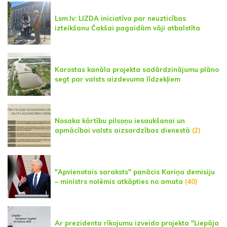
Lsm.lv: LIZDA iniciatīva par neuzticības
izteikšanu Čakšai pagaidām vāji atbalstīta
Karostas kanāla projekta sadārdzinājumu plāno
segt par valsts aizdevuma līdzekļiem
Nosaka kārtību pilsoņu iesaukšanai un
apmācībai valsts aizsardzības dienestā
(2)
"Apvienotais saraksts" panācis Kariņa demisiju
– ministrs nolēmis atkāpties no amata
(40)
Ar prezidenta rīkojumu izveido projekta "Liepāja