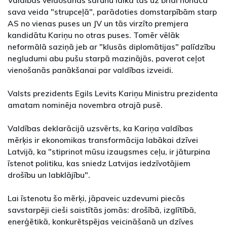
Valdības veidošanas sarunu laikā tās uz brīdi nonāca
sava veida "strupceļā", parādoties domstarpībām starp
AS no vienas puses un JV un tās virzīto premjera
kandidātu Kariņu no otras puses. Tomēr vēlāk
neformālā saziņā jeb ar "klusās diplomātijas" palīdzību
negludumi abu pušu starpā mazinājās, paverot ceļot
vienošanās panākšanai par valdības izveidi.
Valsts prezidents Egils Levits Kariņu Ministru prezidenta
amatam nominēja novembra otrajā pusē.
Valdības deklarācijā uzsvērts, ka Kariņa valdības
mērķis ir ekonomikas transformācija labākai dzīvei
Latvijā, ka "stiprinot mūsu izaugsmes ceļu, ir jāturpina
īstenot politiku, kas sniedz Latvijas iedzīvotājiem
drošību un labklājību".
Lai īstenotu šo mērķi, jāpaveic uzdevumi piecās
savstarpēji cieši saistītās jomās: drošībā, izglītībā,
enerģētikā, konkurētspējas veicināšanā un dzīves