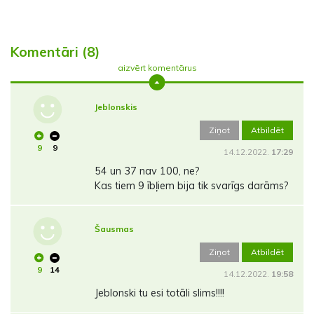
Komentāri (8)
aizvērt komentārus
Jeblonskis
Ziņot
Atbildēt
9
9
14.12.2022.
17:29
54 un 37 nav 100, ne?
Kas tiem 9 ībļiem bija tik svarīgs darāms?
Šausmas
Ziņot
Atbildēt
9
14
14.12.2022.
19:58
Jeblonski tu esi totāli slims!!!!