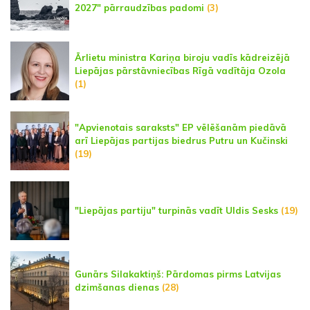
2027" pārraudzības padomi
(3)
Ārlietu ministra Kariņa biroju vadīs kādreizējā
Liepājas pārstāvniecības Rīgā vadītāja Ozola
(1)
"Apvienotais saraksts" EP vēlēšanām piedāvā
arī Liepājas partijas biedrus Putru un Kučinski
(19)
"Liepājas partiju" turpinās vadīt Uldis Sesks
(19)
Gunārs Silakaktiņš: Pārdomas pirms Latvijas
dzimšanas dienas
(28)