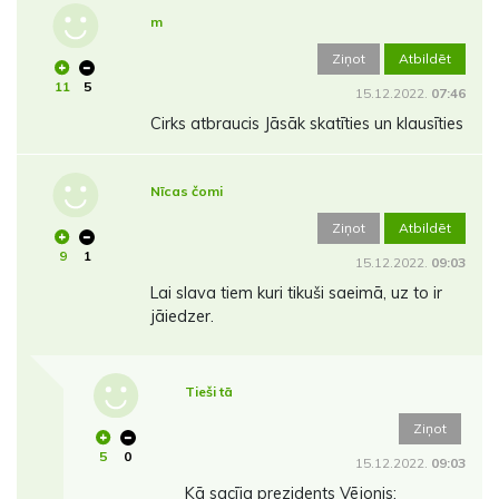
m
Ziņot
Atbildēt
11
5
15.12.2022.
07:46
Cirks atbraucis Jāsāk skatīties un klausīties
Nīcas čomi
Ziņot
Atbildēt
9
1
15.12.2022.
09:03
Lai slava tiem kuri tikuši saeimā, uz to ir
jāiedzer.
Tieši tā
Ziņot
5
0
15.12.2022.
09:03
Kā sacīja prezidents Vējonis: