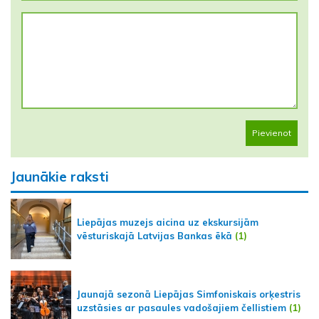
Pievienot
Jaunākie raksti
Liepājas muzejs aicina uz ekskursijām
vēsturiskajā Latvijas Bankas ēkā
(1)
Jaunajā sezonā Liepājas Simfoniskais orķestris
uzstāsies ar pasaules vadošajiem čellistiem
(1)