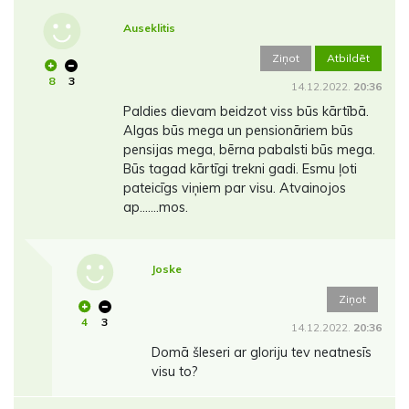
Auseklitis
Ziņot
Atbildēt
8
3
14.12.2022.
20:36
Paldies dievam beidzot viss būs kārtībā.
Algas būs mega un pensionāriem būs
pensijas mega, bērna pabalsti būs mega.
Būs tagad kārtīgi trekni gadi. Esmu ļoti
pateicīgs viņiem par visu. Atvainojos
ap.......mos.
Joske
Ziņot
4
3
14.12.2022.
20:36
Domā šleseri ar gloriju tev neatnesīs
visu to?