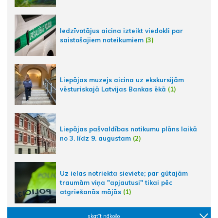
Iedzīvotājus aicina izteikt viedokli par
saistošajiem noteikumiem
(3)
Liepājas muzejs aicina uz ekskursijām
vēsturiskajā Latvijas Bankas ēkā
(1)
Liepājas pašvaldības notikumu plāns laikā
no 3. līdz 9. augustam
(2)
Uz ielas notriekta sieviete; par gūtajām
traumām viņa "apjautusi" tikai pēc
atgriešanās mājās
(1)
skatīt nākošo