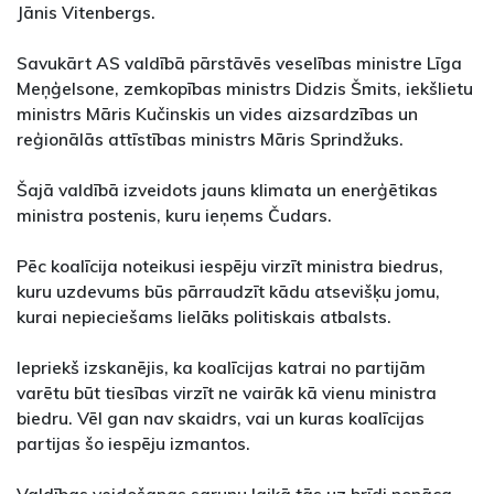
Jānis Vitenbergs.
Savukārt AS valdībā pārstāvēs veselības ministre Līga
Meņģelsone, zemkopības ministrs Didzis Šmits, iekšlietu
ministrs Māris Kučinskis un vides aizsardzības un
reģionālās attīstības ministrs Māris Sprindžuks.
Šajā valdībā izveidots jauns klimata un enerģētikas
ministra postenis, kuru ieņems Čudars.
Pēc koalīcija noteikusi iespēju virzīt ministra biedrus,
kuru uzdevums būs pārraudzīt kādu atsevišķu jomu,
kurai nepieciešams lielāks politiskais atbalsts.
Iepriekš izskanējis, ka koalīcijas katrai no partijām
varētu būt tiesības virzīt ne vairāk kā vienu ministra
biedru. Vēl gan nav skaidrs, vai un kuras koalīcijas
partijas šo iespēju izmantos.