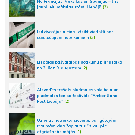
No Francijas, Meksikas un Spānijas – trīs
jauni ielu mākslas stāsti Liepājā
(2)
Iedzīvotājus aicina izteikt viedokli par
saistošajiem noteikumiem
(3)
Liepājas pašvaldības notikumu plāns laikā
no 3. līdz 9. augustam
(2)
Aizvadīts trešais pludmales volejbola un
pludmales tenisa festivāls "Amber Sand
Fest Liepāja"
(2)
Uz ielas notriekta sieviete; par gūtajām
traumām viņa "apjautusi" tikai pēc
atgriešanās mājās
(1)