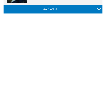
skatīt nākošo