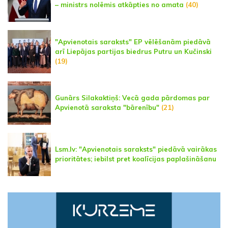
– ministrs nolēmis atkāpties no amata
(40)
"Apvienotais saraksts" EP vēlēšanām piedāvā
arī Liepājas partijas biedrus Putru un Kučinski
(19)
Gunārs Silakaktiņš: Vecā gada pārdomas par
Apvienotā saraksta "bārenību"
(21)
Lsm.lv: "Apvienotais saraksts" piedāvā vairākas
prioritātes; iebilst pret koalīcijas paplašināšanu