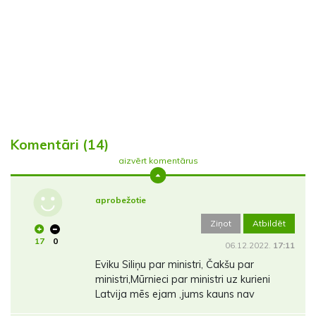
Komentāri (14)
aizvērt komentārus
aprobežotie
Ziņot
Atbildēt
17
0
06.12.2022.
17:11
Eviku Siliņu par ministri, Čakšu par
ministri,Mūrnieci par ministri uz kurieni
Latvija mēs ejam ,jums kauns nav