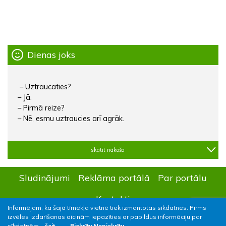
Dienas joks
– Uztraucaties?
– Jā.
– Pirmā reize?
– Nē, esmu uztraucies arī agrāk.
skatīt nākošo
Sludinājumi
Reklāma portālā
Par portālu
Kontakti
Informējam, ka šajā tīmekļa vietnē tiek izmantotas sīkdatnes. Pirms
izvēles izdarīšanas aicinām iepazīties ar papildus informāciju par
sīkdatnēm –
šeit.
Piekrītu
Nepiekrītu