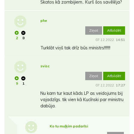
Skatos kā zombijiem.. Kurš šos savēlēja?
phe
Ziņot
Atbildēt
2
0
07.12.2022.
14:51
Turklāt viņš tak drīz būs ministrs!!!!!!!
svisc
Ziņot
Atbildēt
9
1
07.12.2022.
17:27
Nu kam tur kaut kāds LP as veidojums bij
vajadzīgs. tik vien kā Kucīnski par ministru
dabūja.
Ko tu muļķim padarīsi