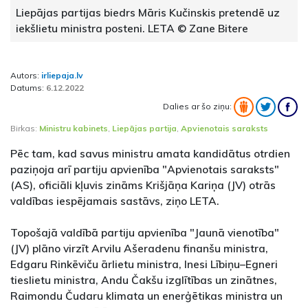
Liepājas partijas biedrs Māris Kučinskis pretendē uz
iekšlietu ministra posteni. LETA © Zane Bitere
Autors:
irliepaja.lv
Datums:
6.12.2022
Dalies ar šo ziņu:
Birkas:
Ministru kabinets
,
Liepājas partija
,
Apvienotais saraksts
Pēc tam, kad savus ministru amata kandidātus otrdien
paziņoja arī partiju apvienība "Apvienotais saraksts"
(AS), oficiāli kļuvis zināms Krišjāņa Kariņa (JV) otrās
valdības iespējamais sastāvs, ziņo LETA.
Topošajā valdībā partiju apvienība "Jaunā vienotība"
(JV) plāno virzīt Arvilu Ašeradenu finanšu ministra,
Edgaru Rinkēviču ārlietu ministra, Inesi Lībiņu–Egneri
tieslietu ministra, Andu Čakšu izglītības un zinātnes,
Raimondu Čudaru klimata un enerģētikas ministra un