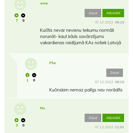
ome
Ziņot
Atbildēt
7
0
07.12.2022.
09:10
Kučītis nevar nevienu teikumu normāli
norunāt- kaut kāds savārstījums
vakardienas raidījumā KAs notiek Latvijā
Phe
Ziņot
1
0
07.12.2022.
09:10
Kučinskim nemaz palīgs nav norādīts
Nu
Ziņot
Atbildēt
3
0
07.12.2022.
11:01