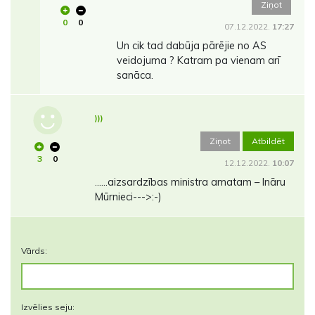
Ziņot
0
0
07.12.2022.
17:27
Un cik tad dabūja pārējie no AS
veidojuma ? Katram pa vienam arī
sanāca.
)))
Ziņot
Atbildēt
3
0
12.12.2022.
10:07
......aizsardzības ministra amatam – Ināru
Mūrnieci--->:-)
Vārds:
Izvēlies seju: