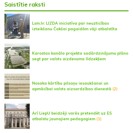
Saistītie raksti
Lsm.lv: LIZDA iniciatīva par neuzticības
izteikšanu Čakšai pagaidām vāji atbalstīta
Karostas kanāla projekta sadārdzinājumu plāno
segt par valsts aizdevuma līdzekļiem
Nosaka kārtību pilsoņu iesaukšanai un
apmācībai valsts aizsardzības dienestā
(2)
Arī LiepU beidzēji varēs pretendēt uz ES
atbalstu jaunajiem pedagogiem
(1)