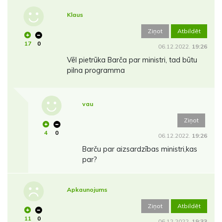
Klaus
Ziņot
Atbildēt
17
0
06.12.2022.
19:26
Vēl pietrūka Barča par ministri, tad būtu
pilna programma
vau
Ziņot
4
0
06.12.2022.
19:26
Barču par aizsardzības ministri,kas
par?
Apkaunojums
Ziņot
Atbildēt
11
0
06.12.2022.
19:33