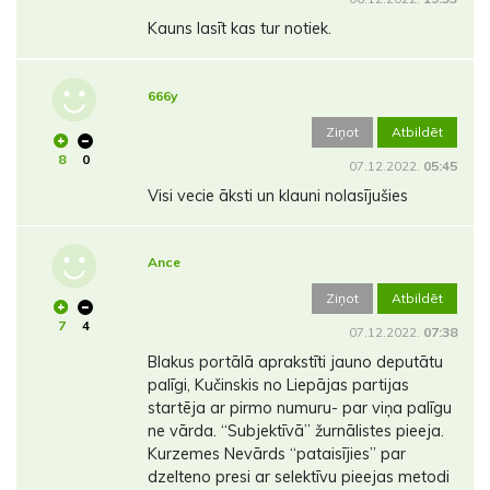
Kauns lasīt kas tur notiek.
666y
Ziņot
Atbildēt
8
0
07.12.2022.
05:45
Visi vecie āksti un klauni nolasījušies
Ance
Ziņot
Atbildēt
7
4
07.12.2022.
07:38
Blakus portālā aprakstīti jauno deputātu
palīgi, Kučinskis no Liepājas partijas
startēja ar pirmo numuru- par viņa palīgu
ne vārda. “Subjektīvā” žurnālistes pieeja.
Kurzemes Nevārds “pataisījies” par
dzelteno presi ar selektīvu pieejas metodi