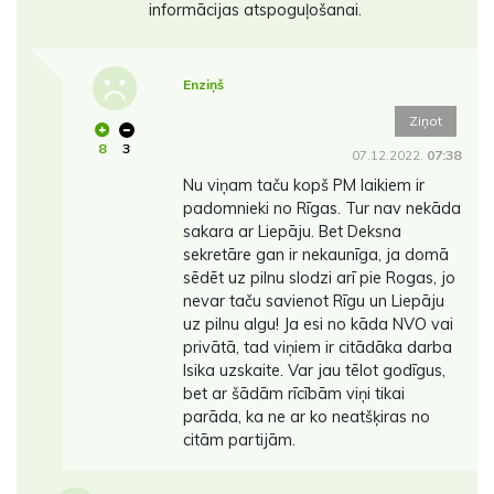
informācijas atspoguļošanai.
Enziņš
Ziņot
8
3
07.12.2022.
07:38
Nu viņam taču kopš PM laikiem ir
padomnieki no Rīgas. Tur nav nekāda
sakara ar Liepāju. Bet Deksna
sekretāre gan ir nekaunīga, ja domā
sēdēt uz pilnu slodzi arī pie Rogas, jo
nevar taču savienot Rīgu un Liepāju
uz pilnu algu! Ja esi no kāda NVO vai
privātā, tad viņiem ir citādāka darba
lsika uzskaite. Var jau tēlot godīgus,
bet ar šādām rīcībām viņi tikai
parāda, ka ne ar ko neatšķiras no
citām partijām.