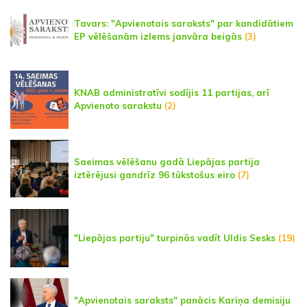
Tavars: "Apvienotais saraksts" par kandidātiem
EP vēlēšanām izlems janvāra beigās
(3)
KNAB administratīvi sodījis 11 partijas, arī
Apvienoto sarakstu
(2)
Saeimas vēlēšanu gadā Liepājas partija
iztērējusi gandrīz 96 tūkstošus eiro
(7)
"Liepājas partiju" turpinās vadīt Uldis Sesks
(19)
"Apvienotais saraksts" panācis Kariņa demisiju