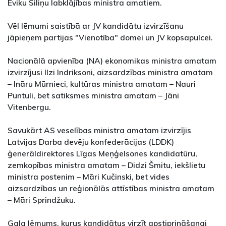
Eviku Siliņu labklājības ministra amatiem.
Vēl lēmumi saistībā ar JV kandidātu izvirzīšanu
jāpieņem partijas "Vienotība" domei un JV kopsapulcei.
Nacionālā apvienība (NA) ekonomikas ministra amatam
izvirzījusi Ilzi Indriksoni, aizsardzības ministra amatam
– Ināru Mūrnieci, kultūras ministra amatam – Nauri
Puntuli, bet satiksmes ministra amatam – Jāni
Vitenbergu.
Savukārt AS veselības ministra amatam izvirzījis
Latvijas Darba devēju konfederācijas (LDDK)
ģenerāldirektores Līgas Meņģelsones kandidatūru,
zemkopības ministra amatam – Didzi Šmitu, iekšlietu
ministra postenim – Māri Kučinski, bet vides
aizsardzības un reģionālās attīstības ministra amatam
– Māri Sprindžuku.
Gala lēmums, kurus kandidātus virzīt apstiprināšanai