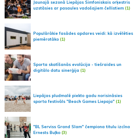
Jaunajā sezonā Liepājas Simfoniskais orķestris
uzstāsies ar pasaules vadošajiem čellistiem
(1)
Populārākie fasādes apdares veidi: kā izvēlēties
piemērotāko
(1)
Sporta skatīšanās evolūcija - tiešraides un
digitālo datu sinerģija
(1)
Liepājas pludmalē piekto gadu norisināsies
sporta festivāls "Beach Games Liepaja"
(1)
"BL Serviss Grand Slam" čempiona titulu izcīna
Ernests Buļko
(3)