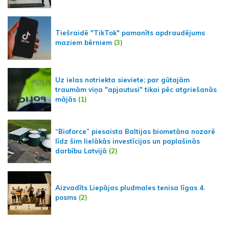
Tiešraidē "TikTok" pamanīts apdraudējums
maziem bērniem
(3)
Uz ielas notriekta sieviete; par gūtajām
traumām viņa "apjautusi" tikai pēc atgriešanās
mājās
(1)
“Bioforce” piesaista Baltijas biometāna nozarē
līdz šim lielākās investīcijas un paplašinās
darbību Latvijā
(2)
Aizvadīts Liepājas pludmales tenisa līgas 4.
posms
(2)