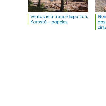
Ventas ielā traucē liepu zari,
Nor
Karostā – papeles
aps
cir