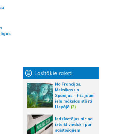
bu
as
 līgas
Lasītākie raksti
No Francijas,
Meksikas un
Spānijas – trīs jauni
ielu mākslas stāsti
Liepājā
(2)
Iedzīvotājus aicina
izteikt viedokli par
saistošajiem