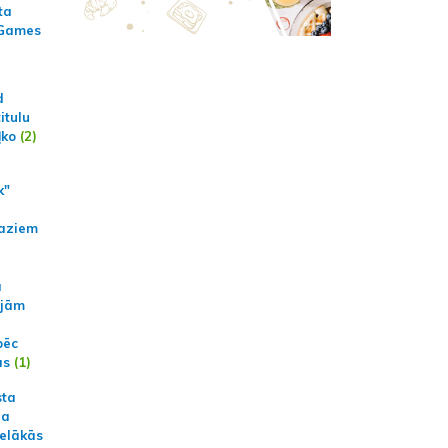
ta
 Games
d
itulu
ļko
(2)
k"
aziem
a
ajām
pēc
ās
(1)
sta
na
ielākās