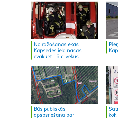
No ražošanas ēkas
Pie
Kapsēdes ielā nācās
Kap
evakuēt 16 cilvēkus
Būs publiskās
Sat
apspsriešana par
kok