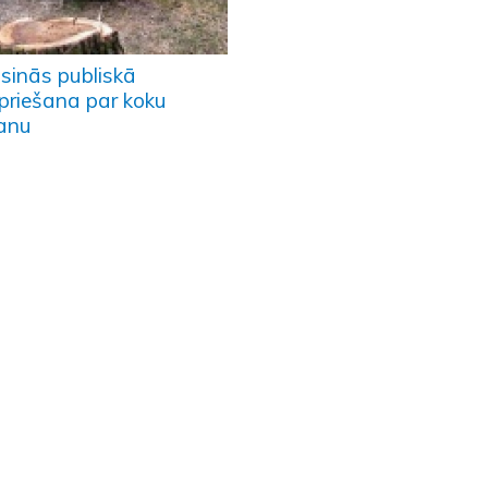
isinās publiskā
priešana par koku
šanu