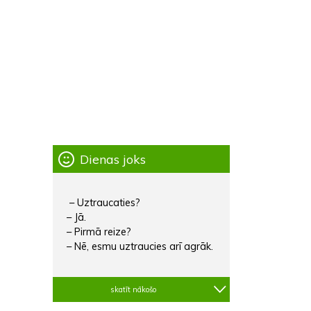
Dienas joks
– Uztraucaties?
– Jā.
– Pirmā reize?
– Nē, esmu uztraucies arī agrāk.
skatīt nākošo