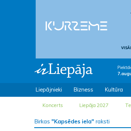
Piektdi
7.aug
Liepājnieki
Bizness
Kultūra
Koncerts
Liepāja 2027
Te
Birkas
"Kapsēdes iela"
raksti