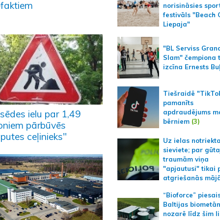
efaktiem
norisināsies spor
festivāls "Beach
Liepaja"
"BL Serviss Gran
Slam" čempiona t
izcīna Ernests Bu
Tiešraidē "TikTo
pamanīts
apdraudējums m
sēdes ielu par 1,49
bērniem
(3)
joniem pārbūvēs
putes ceļinieks"
Uz ielas notriekt
sieviete; par gūt
traumām viņa
"apjautusi" tikai 
atgriešanās māj
“Bioforce” piesai
Baltijas biometā
nozarē līdz šim l