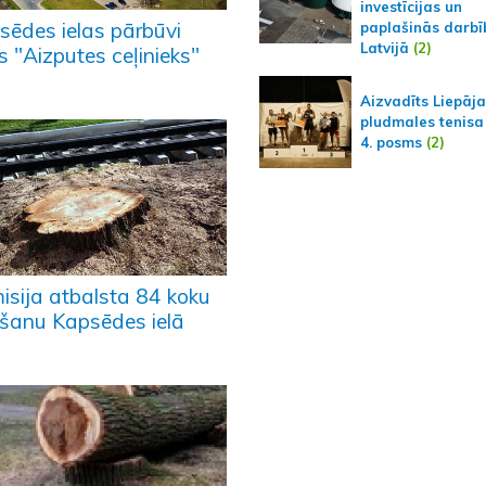
investīcijas un
sēdes ielas pārbūvi
paplašinās darbī
Latvijā
(2)
s "Aizputes ceļinieks"
Aizvadīts Liepāj
pludmales tenisa
4. posms
(2)
isija atbalsta 84 koku
iršanu Kapsēdes ielā