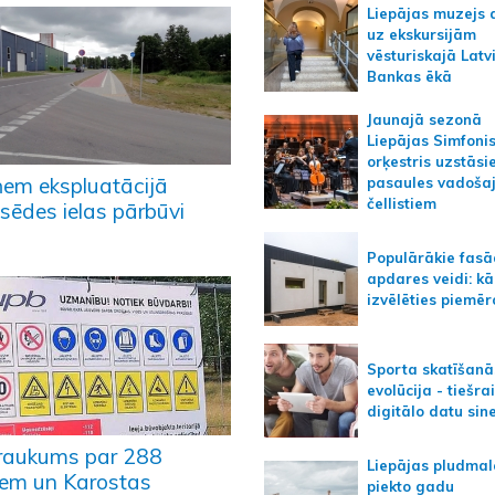
Liepājas muzejs 
uz ekskursijām
vēsturiskajā Latv
Bankas ēkā
Jaunajā sezonā
Liepājas Simfoni
orķestris uzstāsi
ņem ekspluatācijā
pasaules vadoša
čellistiem
sēdes ielas pārbūvi
Populārākie fas
apdares veidi: kā
izvēlēties piemēr
Sporta skatīšanā
evolūcija - tiešra
digitālo datu sin
raukums par 288
Liepājas pludmal
iem un Karostas
piekto gadu