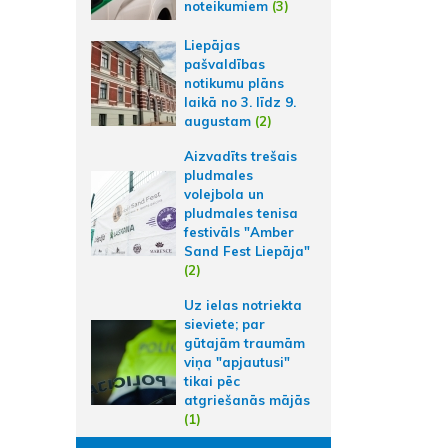
noteikumiem
(3)
Liepājas
pašvaldības
notikumu plāns
laikā no 3. līdz 9.
augustam
(2)
Aizvadīts trešais
pludmales
volejbola un
pludmales tenisa
festivāls "Amber
Sand Fest Liepāja"
(2)
Uz ielas notriekta
sieviete; par
gūtajām traumām
viņa "apjautusi"
tikai pēc
atgriešanās mājās
(1)