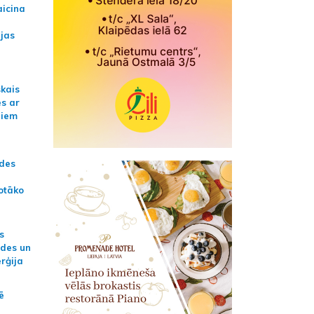
aicina
ijas
skais
es ar
jiem
ādes
otāko
s
ides un
erģija
ē