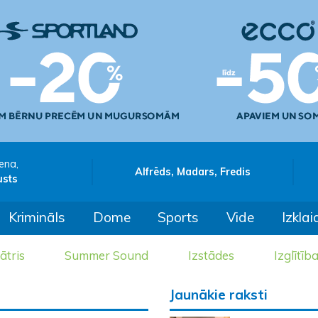
ena,
Alfrēds, Madars, Fredis
usts
Krimināls
Dome
Sports
Vide
Izklai
ātris
Summer Sound
Izstādes
Izglītīb
Jaunākie raksti