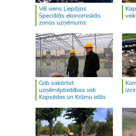
Vēl viens Liepājas
Kap
Speciālās ekonomiskās
veik
zonas uzņēmums
Grib sakārtot
Kom
uzņēmējdarbības vidi
izc
Kapsēdes un Krūmu ielās