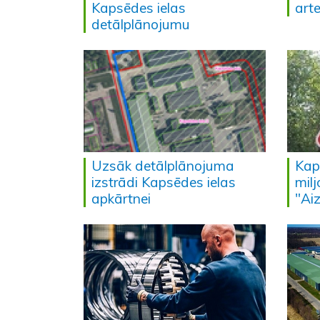
Kapsēdes ielas
art
detālplānojumu
Uzsāk detālplānojuma
Kap
izstrādi Kapsēdes ielas
mil
apkārtnei
"Aiz