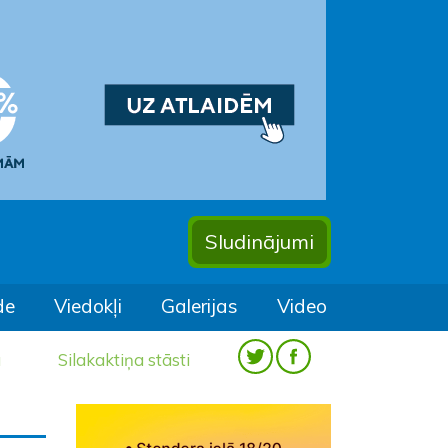
Sludinājumi
de
Viedokļi
Galerijas
Video
a
Silakaktiņa stāsti