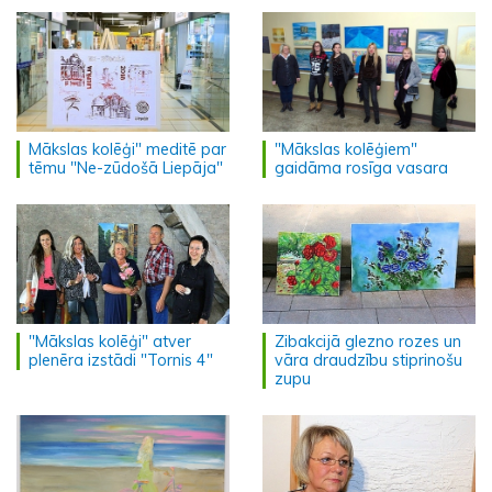
Mākslas kolēģi" meditē par
"Mākslas kolēģiem"
tēmu "Ne-zūdošā Liepāja"
gaidāma rosīga vasara
"Mākslas kolēģi" atver
Zibakcijā glezno rozes un
plenēra izstādi "Tornis 4"
vāra draudzību stiprinošu
zupu