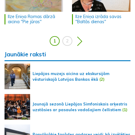
Ilze Eniņa Romas dārzā
Ilze Eniņa izrāda savas
aicina "Pie jūras"
"Baltās dienas"
1
2
Jaunākie raksti
Liepājas muzejs aicina uz ekskursijām
vēsturiskajā Latvijas Bankas ēkā
(2)
Jaunajā sezonā Liepājas Simfoniskais orķestris
uzstāsies ar pasaules vadošajiem čellistiem
(1)
Populārākie fasādes apdares veidi: kā izvēlēties