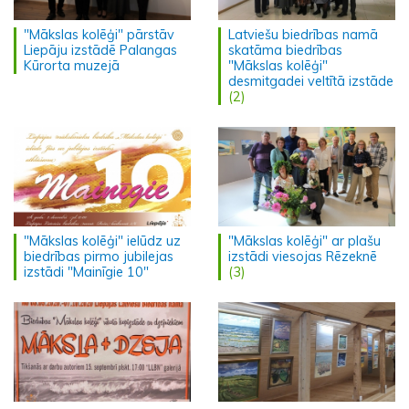
"Mākslas kolēģi" pārstāv
Latviešu biedrības namā
Liepāju izstādē Palangas
skatāma biedrības
Kūrorta muzejā
"Mākslas kolēģi"
desmitgadei veltītā izstāde
(2)
"Mākslas kolēģi" ielūdz uz
"Mākslas kolēģi" ar plašu
biedrības pirmo jubilejas
izstādi viesojas Rēzeknē
izstādi "Mainīgie 10"
(3)