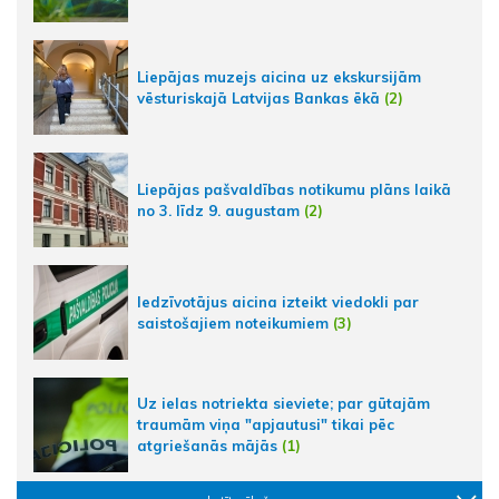
Liepājas muzejs aicina uz ekskursijām
vēsturiskajā Latvijas Bankas ēkā
(2)
Liepājas pašvaldības notikumu plāns laikā
no 3. līdz 9. augustam
(2)
Iedzīvotājus aicina izteikt viedokli par
saistošajiem noteikumiem
(3)
Uz ielas notriekta sieviete; par gūtajām
traumām viņa "apjautusi" tikai pēc
atgriešanās mājās
(1)