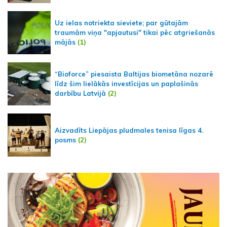
Uz ielas notriekta sieviete; par gūtajām
traumām viņa "apjautusi" tikai pēc atgriešanās
mājās
(1)
“Bioforce” piesaista Baltijas biometāna nozarē
līdz šim lielākās investīcijas un paplašinās
darbību Latvijā
(2)
Aizvadīts Liepājas pludmales tenisa līgas 4.
posms
(2)