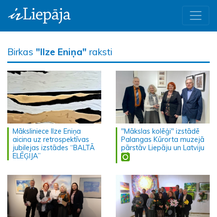
Birkas
"Ilze Eniņa"
raksti
Māksliniece Ilze Eniņa
"Mākslas kolēģi" izstādē
aicina uz retrospektīvas
Palangas Kūrorta muzejā
jubilejas izstādes “BALTĀ
pārstāv Liepāju un Latviju
ELĒĢIJA”