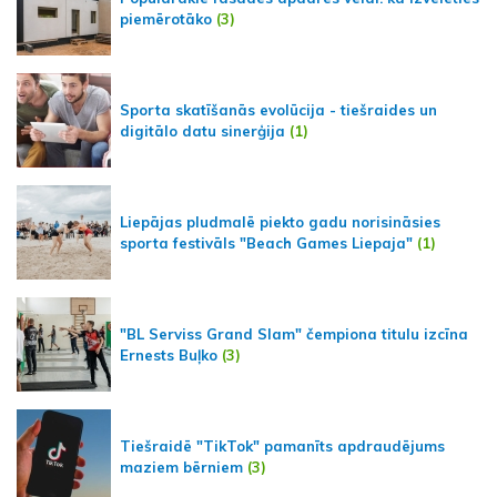
piemērotāko
(3)
Sporta skatīšanās evolūcija - tiešraides un
digitālo datu sinerģija
(1)
Liepājas pludmalē piekto gadu norisināsies
sporta festivāls "Beach Games Liepaja"
(1)
"BL Serviss Grand Slam" čempiona titulu izcīna
Ernests Buļko
(3)
Tiešraidē "TikTok" pamanīts apdraudējums
maziem bērniem
(3)