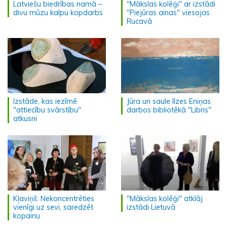
Latviešu biedrības namā –
"Mākslas kolēģi" ar izstādi
divu mūzu kalpu kopdarbs
"Piejūras ainas" viesojas
Rucavā
Izstāde, kas iezīmē
Jūra un saule Ilzes Eniņas
"attiecību svārstību"
darbos bibliotēkā "Libris"
atkusni
Kļaviņš: Nekoncentrēties
"Mākslas kolēģi" atklāj
vienīgi uz sevi, saredzēt
izstādi Lietuvā
kopainu