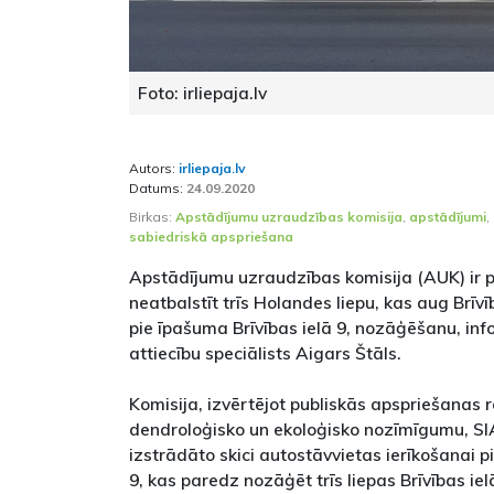
Foto: irliepaja.lv
Autors:
irliepaja.lv
Datums:
24.09.2020
Birkas:
Apstādījumu uzraudzības komisija
,
apstādījumi
,
sabiedriskā apspriešana
Apstādījumu uzraudzības komisija (AUK) ir
neatbalstīt trīs Holandes liepu, kas aug Brīvī
pie īpašuma Brīvības ielā 9, nozāģēšanu, in
attiecību speciālists Aigars Štāls.
Komisija, izvērtējot publiskās apspriešanas r
dendroloģisko un ekoloģisko nozīmīgumu, SIA 
izstrādāto skici autostāvvietas ierīkošanai 
9, kas paredz nozāģēt trīs liepas Brīvības iel