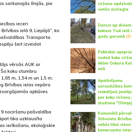
as sarkanajās līnijās, pie
ciršana apdzīvot
vietās aizliegta
ecības ieceri
Dancis ap diviem
rīvības ielā 9, Liepājā”, ko
kokiem Tisē ielā 
gadu garumā
(2)
pašvaldības Transporta
espēju šeit izveidot
Publiskai apspri
nodod koku cirša
ēkām Oskara Ka
ītājs vērsās AUK ar
ielā
. Šo koku stumbru
1,65 m, 1,54 m un 1,5 m.
Apstādījumu
aug Brīvības ielas nepāra
uzraudzības komi
aizsargājamās apbūves
izskatījusi jautā
par koku ciršanu 
stadiona "Olimpi
ā 9 nociršanu pašvaldība
Komunālā pārval
tāpat tika uzklausīta
Stāvvieta Brīvība
nebūs tikai viena
as ierīkošanu, ekoloģiskie
komersanta inter
 faktori.