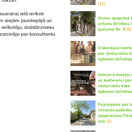
(12)
sandra) ielā ierīkoti
Aicina apspriest 
m alejām Jaunliepājā un
ciršanu Brīvības i
ierīkotāju, daiļdārznieku
īpašuma Nr. 9
(6)
uzaicināja par konsultantu
Izskanējusi konf
par vēsturiskās 
apbūves dzīvotsp
Interjera muzejs 
uz konferenci par
vēsturiskās koka
apbūves dzīvotsp
Paziņojums par 
ciršanas publisko
apspriešanu Pēr
ielā
(2)