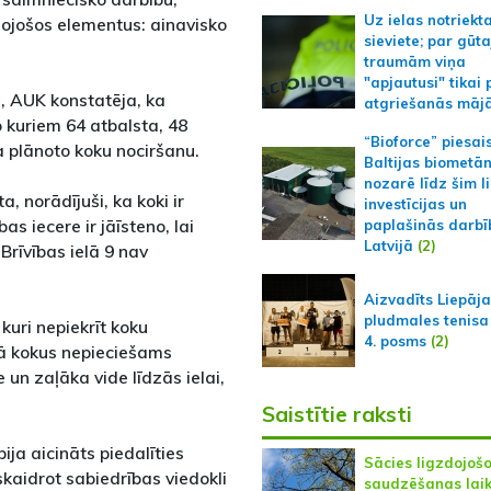
Uz ielas notriekt
dojošos elementus: ainavisko
sieviete; par gūt
traumām viņa
"apjautusi" tikai 
, AUK konstatēja, ka
atgriešanās māj
o kuriem 64 atbalsta, 48
“Bioforce” piesai
a plānoto koku nociršanu.
Baltijas biometā
nozarē līdz šim l
, norādījuši, ka koki ir
investīcijas un
bas iecere ir jāīsteno, lai
paplašinās darbī
Latvijā
(2)
rīvības ielā 9 nav
Aizvadīts Liepāj
pludmales tenisa
kuri nepiekrīt koku
4. posms
(2)
mā kokus nepieciešams
 un zaļāka vide līdzās ielai,
Saistītie raksti
ija aicināts piedalīties
Sācies ligzdojoš
skaidrot sabiedrības viedokli
saudzēšanas laik