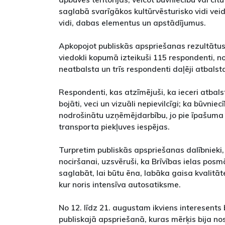
saglabā svarīgākos kultūrvēsturisko vidi vei
vidi, dabas elementus un apstādījumus.
Apkopojot publiskās apspriešanas rezultātus
viedokli kopumā izteikuši 115 respondenti, n
neatbalsta un trīs respondenti daļēji atbalst
Respondenti, kas atzīmējuši, ka ieceri atbalsta
bojāti, veci un vizuāli nepievilcīgi; ka būvniecī
nodrošinātu uzņēmējdarbību, jo pie īpašuma B
transporta piekļuves iespējas.
Turpretim publiskās apspriešanas dalībnieki, 
nociršanai, uzsvēruši, ka Brīvības ielas pos
saglabāt, lai būtu ēna, labāka gaisa kvalitāte
kur noris intensīva autosatiksme.
No 12. līdz 21. augustam ikviens interesents b
publiskajā apspriešanā, kuras mērķis bija no