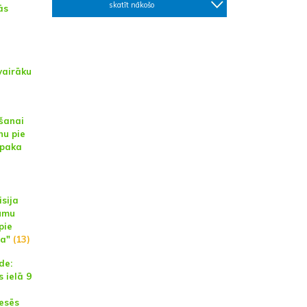
skatīt nākošo
ās
vairāku
ešanai
nu pie
lpaka
sija
jumu
pie
ja"
(13)
de:
s ielā 9
esēs