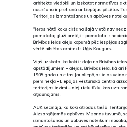
arhitekta viedokli un izskatot normatīvos akt
nociršana ir pretrunā ar Liepājas pilsētas Te
Teritorijas izmantošanas un apbūves noteik
”Ierosinātā koku ciršana šajā vietā nav nedz
pamatota; gluži pretēji – pamatota ir nepie
Brīvības ielas aleju kopumā pēc iespējas sagl
vērtē pilsētas arhitekts Uģis Kaugurs.
Viņš uzskata, ka koki ir daļa no Brīvības iela
apstādījumiem – alejas. Brīvības iela, kā arī 
1905.gada un citas Jaunliepājas ielas veido 
pieminekļa - Liepājas vēsturiskā centra ai
teritorijas iezīmi – aleju ielu tīklu, kas uzt
atjaunojams.
AUK secināja, ka koki atrodas tiešā Teritori
Aizsargājamās apbūves IV zonas tuvumā, sav
izmantošanas un apbūves noteikumi nosaka,
apbūves teritorijās, veicot būvniecību vai cit