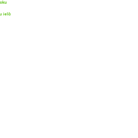
koku
u ielā