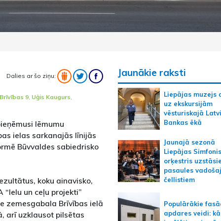
Jaunākie raksti
Dalies ar šo ziņu:
Liepājas muzejs 
Brīvības 9
,
Uģis Kaugurs
,
uz ekskursijām
vēsturiskajā Latv
Bankas ēkā
 pieņēmusi lēmumu
bas ielas sarkanajās līnijās
Jaunajā sezonā
formē Būvvaldes sabiedrisko
Liepājas Simfoni
orķestris uzstāsi
pasaules vadoša
ezultātus, koku ainavisko,
čellistiem
“Ielu un ceļu projekti”
pie zemesgabala Brīvības ielā
Populārākie fas
apdares veidi: kā
ā, arī uzklausot pilsētas