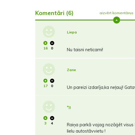
Komentāri (6)
aizvērt komentārus
Liepa
16
0
Nu taisni neticami!
Zane
17
0
Un pareizi izdarīja,ka neļauj! Gata
*))
3
4
Raiņa parkā vajag nozāģēt visus ko
lielu autostāvvietu !