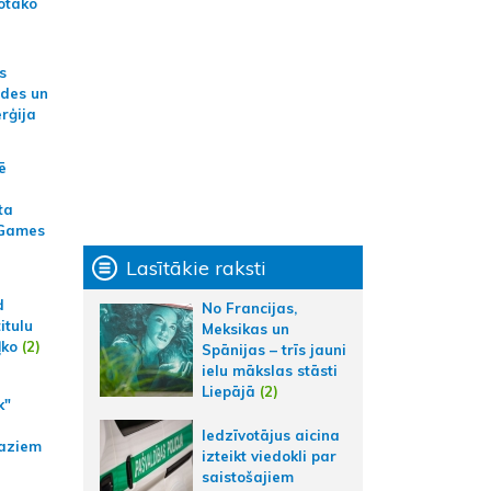
otāko
s
ides un
erģija
ē
ta
 Games
Lasītākie raksti
d
No Francijas,
itulu
Meksikas un
ļko
(2)
Spānijas – trīs jauni
ielu mākslas stāsti
Liepājā
(2)
k"
Iedzīvotājus aicina
aziem
izteikt viedokli par
saistošajiem