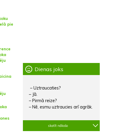
koku
elā pie
erence
koka
ēju
Dienas joks
aicina
– Uztraucaties?
ēju
– Jā.
– Pirmā reize?
– Nē, esmu uztraucies arī agrāk.
koka
kones
skatīt nākošo