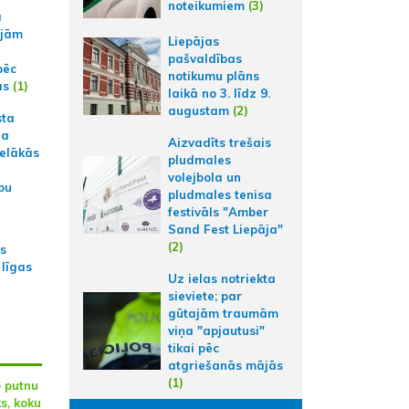
noteikumiem
(3)
a
ajām
Liepājas
pašvaldības
pēc
notikumu plāns
ās
(1)
laikā no 3. līdz 9.
augustam
(2)
sta
na
Aizvadīts trešais
ielākās
pludmales
volejbola un
bu
pludmales tenisa
festivāls "Amber
Sand Fest Liepāja"
(2)
as
 līgas
Uz ielas notriekta
sieviete; par
gūtajām traumām
viņa "apjautusi"
tikai pēc
atgriešanās mājās
(1)
o putnu
s, koku