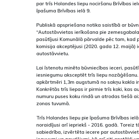
par trīs Holandes liepu nociršanu Brīvības iel
īpašuma Brīvības ielā 9.
Publiskā apspriešana notika saistībā ar būvni
“Autostāvvietas ierīkošana pie zemesgabala B
pasūtījusi Komunālā pārvalde pēc tam, kad 
komisija akceptējusi (2020. gada 12. maijā) i
autostāvvietu.
Lai īstenotu minēto būvniecības ieceri, pasūt
iesniegumu aksceptēt trīs liepu nozāģēšanu
apkārtmēri 1,3m augstumā no sakņu kakla ir 
Konkrētās trīs liepas ir pirmie trīs koki, kas 
numuru puses koku rindā un atrodas tiešā 
zonas tuvumā.
Trīs Holandes liepu pie īpašuma Brīvības iel
noraidījusi arī iepriekš - 2016. gadā. Toreiz 
sabiedrība, izvērtēta iecere par autostāvviet
ieguvumi un zaudējumi, kā arī citi apstākļi un