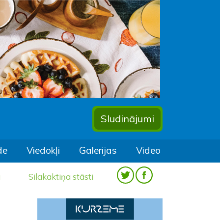
Sludinājumi
de
Viedokļi
Galerijas
Video
a
Silakaktiņa stāsti