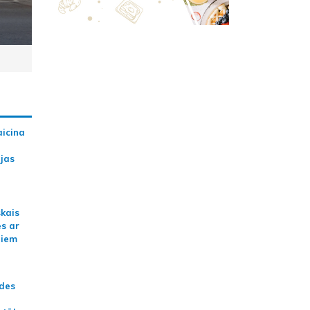
aicina
ijas
skais
es ar
jiem
ādes