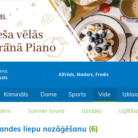
ena,
Alfrēds, Madars, Fredis
usts
Krimināls
Dome
Sports
Vide
Izklai
ātris
Summer Sound
Izstādes
Izglītīb
landes liepu nozāģēšanu
(6)