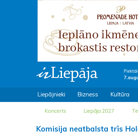
Piektdi
7.aug
Liepājnieki
Bizness
Kultūra
Koncerts
Liepāja 2027
Te
Komisija neatbalsta trīs Ho