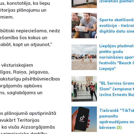
izvēlēties piemēr
us, konstatēja, ka liepu
ritorijas plānojumu un
umiem.
Sporta skatīšanā
evolūcija - tiešra
 būtiski nepieciešama, nedz
digitālo datu sin
ciešamība šos kokus un
abāt, kopt un atjaunot,”
Liepājas pludmal
piekto gadu
norisināsies spor
festivāls "Beach
s vēsturiskajiem
Liepaja"
Rīgas, Raiņa, Jelgavas,
raksturīgu pilsētbūvniecības
"BL Serviss Gran
zsargājamās apbūves
Slam" čempiona t
urams, saglabājams un
izcīna Ernests Bu
Tiešraidē "TikTo
jas plānojumā apstiprinātā
pamanīts
ukārt Teritorijas
apdraudējums m
 ka visās Aizsargājamās
bērniem
(3)
u saimniecisko darbību,