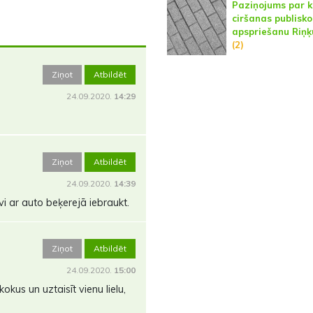
Paziņojums par 
ciršanas publisko
apspriešanu Riņķ
(2)
Ziņot
Atbildēt
24.09.2020.
14:29
Ziņot
Atbildēt
24.09.2020.
14:39
vi ar auto beķerejā iebraukt.
Ziņot
Atbildēt
24.09.2020.
15:00
kus un uztaisīt vienu lielu,