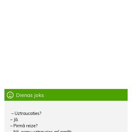
Dienas joks
– Uztraucaties?
– Jā.
– Pirmā reize?