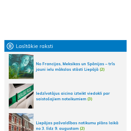
Lasītākie raksti
No Francijas, Meksikas un Spānijas – trīs
jauni ielu mākslas stāsti Liepājā
(2)
Iedzīvotājus aicina izteikt viedokli par
saistošajiem noteikumiem
(3)
Liepājas pašvaldības notikumu plāns laikā
no 3. līdz 9. augustam
(2)