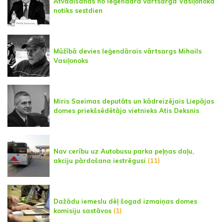
Atvadīšanās no leģendārā vārtsarga Vasiļonoka
notiks sestdien
Mūžībā devies leģendārais vārtsargs Mihails
Vasiļonoks
Miris Saeimas deputāts un kādreizējais Liepājas
domes priekšsēdētāja vietnieks Atis Deksnis
Nav cerību uz Autobusu parka peļņas daļu,
akciju pārdošana iestrēgusi
(11)
Dažādu iemeslu dēļ šogad izmaiņas domes
komisiju sastāvos
(1)