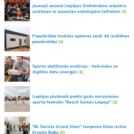
Jaunajā sezonā Liepājas Simfoniskais orķestris
uzstāsies ar pasaules vadošajiem čellistiem
(1)
Populārākie fasādes apdares veidi: kā izvēlēties
piemērotāko
(1)
Sporta skatīšanās evolūcija - tiešraides un
digitālo datu sinerģija
(1)
Liepājas pludmalē piekto gadu norisināsies
sporta festivāls "Beach Games Liepaja"
(1)
"BL Serviss Grand Slam" čempiona titulu izcīna
Ernests Buļko
(2)