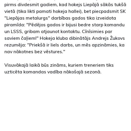
pirms divdesmit gadiem, kad hokejs Liepājā sākās tukšā
vietā (tika likti pamati hokeja hallei), bet piecpadsmit SK
"Liepājas metalurgs" darbības gados tika izveidota
piramīda: "Pēdējos gados ir bijusi bedre starp komandu
un LSSS, gribam atjaunot kontaktu. Cīnīsimies par
saviem čaļiem!" Hokeja kluba dibinātājs Andrejs Žukovs
rezumēja: "Priekšā ir liels darbs, un mēs apzināmies, ka
nav nākotnes bez vēstures."
Visuvākajā laikā būs zināms, kuriem treneriem tiks
uzticēta komandas vadība nākošajā sezonā.