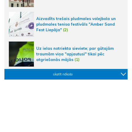
Aizvadīts trešais pludmales volejbola un
pludmales tenisa festivāls "Amber Sand
Fest Liepāja"
(2)
Uz ielas notriekta sieviete; par gūtajām
traumām viņa "apjautusi" tikai pēc
atgriešanās mājās
(1)
skatīt nākošo