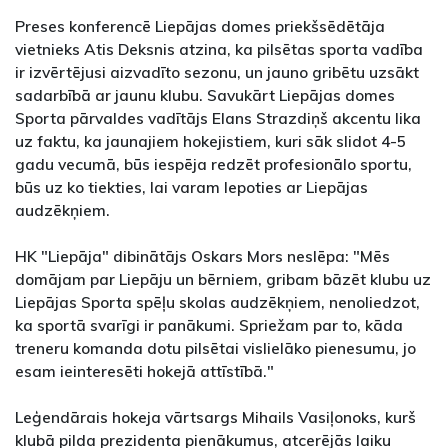
Preses konferencē Liepājas domes priekšsēdētāja
vietnieks Atis Deksnis atzina, ka pilsētas sporta vadība
ir izvērtējusi aizvadīto sezonu, un jauno gribētu uzsākt
sadarbībā ar jaunu klubu. Savukārt Liepājas domes
Sporta pārvaldes vadītājs Elans Strazdiņš akcentu lika
uz faktu, ka jaunajiem hokejistiem, kuri sāk slidot 4-5
gadu vecumā, būs iespēja redzēt profesionālo sportu,
būs uz ko tiekties, lai varam lepoties ar Liepājas
audzēkņiem.
HK "Liepāja" dibinātājs Oskars Mors neslēpa: "Mēs
domājam par Liepāju un bērniem, gribam bāzēt klubu uz
Liepājas Sporta spēļu skolas audzēkņiem, nenoliedzot,
ka sportā svarīgi ir panākumi. Spriežam par to, kāda
treneru komanda dotu pilsētai vislielāko pienesumu, jo
esam ieinteresēti hokejā attīstībā."
Leģendārais hokeja vārtsargs Mihails Vasiļonoks, kurš
klubā pilda prezidenta pienākumus, atcerējās laiku