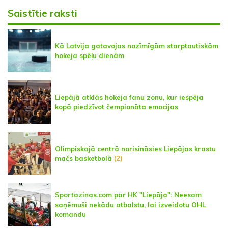
Saistītie raksti
Kā Latvija gatavojas nozīmīgām starptautiskām
hokeja spēļu dienām
Liepājā atklās hokeja fanu zonu, kur iespēja
kopā piedzīvot čempionāta emocijas
Olimpiskajā centrā norisināsies Liepājas krastu
mačs basketbolā
(2)
Sportazinas.com par HK "Liepāja": Neesam
saņēmuši nekādu atbalstu, lai izveidotu OHL
komandu