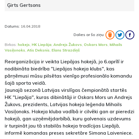
Ģirts Gertsons
Datums:
16.04.2018
Dalies ar šo ziņu:
Birkas:
hokejs
,
HK Liepāja
,
Andrejs Žukovs
,
Oskars Mors
,
Mihails
Vasiļonoks
,
Atis Deksnis
,
Elans Strazdiņš
Reorganizācija ir veikta Liepājas hokejā, jo 6.aprīlī ir
nodibināta biedrība "Liepājas hokeja klubs", kas
pārņēmusi mūsu pilsētas vienīgo profesionālo komandu
šajā sporta veidā.
Jaunajā sezonā Latvijas virslīgas čempionātā startēs
HK "Liepāja", kuras dibinātāji ir Oskars Mors un Andrejs
Žukovs, prezidents, Latvijas hokeja leģenda Mihails
Vasiļonoks. Hokeja kluba vadībā ir cilvēki gan ar pieredzi
hokejā, gan uzņēmējdarbībā, kuru galvenais uzdevums
ir turpināt jau tā stabilās hokeja tradīcijas Liepājā,
informē komandas preses sekretāre Simona Laiveniece.