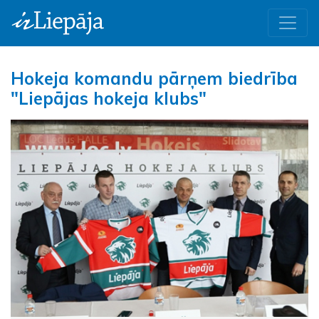
Hokeja komandu pārņem biedrība
"Liepājas hokeja klubs"