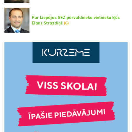
Par Liepājas SEZ pārvaldnieka vietnieku kļūs
Elans Strazdiņš
(6)