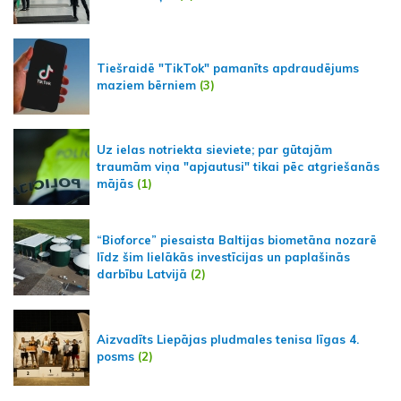
Tiešraidē "TikTok" pamanīts apdraudējums
maziem bērniem
(3)
Uz ielas notriekta sieviete; par gūtajām
traumām viņa "apjautusi" tikai pēc atgriešanās
mājās
(1)
“Bioforce” piesaista Baltijas biometāna nozarē
līdz šim lielākās investīcijas un paplašinās
darbību Latvijā
(2)
Aizvadīts Liepājas pludmales tenisa līgas 4.
posms
(2)