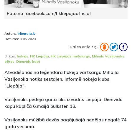
Foto no facebook.com/hkliepajaofficial
Autors:
irliepaja.lv
Datums:
3.05.2023
Dalies ar šo ziņu:
Birkas:
hokejs
,
HK Liepāja
,
HK Liepājas metalurgs
,
Mihails Vasiļonoks
,
bēres
,
Dienvidu kapi
Atvadīšanās no leģendārā hokeja vārtsarga Mihaila
Vasiļonoka notiks sestdien, informē hokeja klubs
"Liepāja".
Vasiļonoks pēdējā gaitā tiks izvadīts Liepājā, Dienvidu
kapu kapličā 6.maijā pulksten 13.
Vasiļonoks mūžībā devās pagājušajā nedēļas nogalē 74
gadu vecumā.