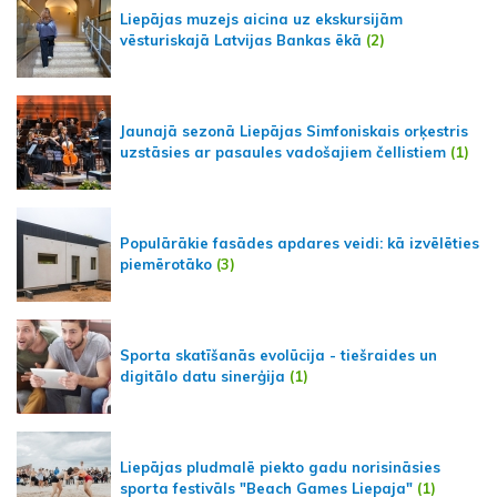
Liepājas muzejs aicina uz ekskursijām
vēsturiskajā Latvijas Bankas ēkā
(2)
Jaunajā sezonā Liepājas Simfoniskais orķestris
uzstāsies ar pasaules vadošajiem čellistiem
(1)
Populārākie fasādes apdares veidi: kā izvēlēties
piemērotāko
(3)
Sporta skatīšanās evolūcija - tiešraides un
digitālo datu sinerģija
(1)
Liepājas pludmalē piekto gadu norisināsies
sporta festivāls "Beach Games Liepaja"
(1)