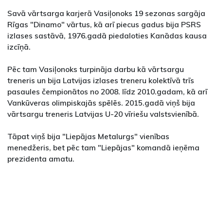
Savā vārtsarga karjerā Vasiļonoks 19 sezonas sargāja
Rīgas "Dinamo" vārtus, kā arī piecus gadus bija PSRS
izlases sastāvā, 1976.gadā piedaloties Kanādas kausa
izcīņā.
Pēc tam Vasiļonoks turpināja darbu kā vārtsargu
treneris un bija Latvijas izlases treneru kolektīvā trīs
pasaules čempionātos no 2008. līdz 2010.gadam, kā arī
Vankūveras olimpiskajās spēlēs. 2015.gadā viņš bija
vārtsargu treneris Latvijas U-20 vīriešu valstsvienībā.
Tāpat viņš bija "Liepājas Metalurgs" vienības
menedžeris, bet pēc tam "Liepājas" komandā ieņēma
prezidenta amatu.