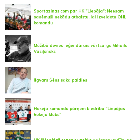
Sportazinas.com par HK "Liepāja": Neesam
saņēmuši nekādu atbalstu, lai izveidotu OHL
komandu
Mūžībā devies leģendārais vārtsargs Mihails
Vasiļonoks
Ilgvars Šēns saka paldies
Hokeja komandu pārņem biedrība "Liepājas
hokeja klubs"