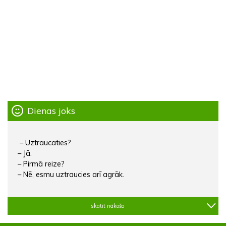
Dienas joks
– Uztraucaties?
– Jā.
– Pirmā reize?
– Nē, esmu uztraucies arī agrāk.
skatīt nākošo