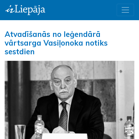
Atvadīšanās no leģendārā
vārtsarga Vasiļonoka notiks
sestdien