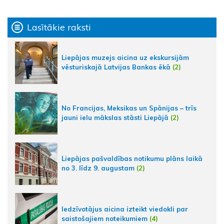
Lasītākie raksti
Liepājas muzejs aicina uz ekskursijām
vēsturiskajā Latvijas Bankas ēkā
(2)
No Francijas, Meksikas un Spānijas – trīs
jauni ielu mākslas stāsti Liepājā
(2)
Liepājas pašvaldības notikumu plāns laikā
no 3. līdz 9. augustam
(2)
Iedzīvotājus aicina izteikt viedokli par
saistošajiem noteikumiem
(4)