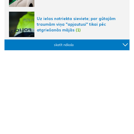
Uz ielas notriekta sieviete; par gūtajām
traumām viņa "apjautusi" tikai pēc
atgriešanās mājās
(1)
skatīt nākošo