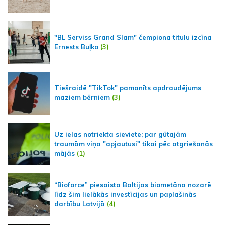
"BL Serviss Grand Slam" čempiona titulu izcīna
Ernests Buļko
(3)
Tiešraidē "TikTok" pamanīts apdraudējums
maziem bērniem
(3)
Uz ielas notriekta sieviete; par gūtajām
traumām viņa "apjautusi" tikai pēc atgriešanās
mājās
(1)
“Bioforce” piesaista Baltijas biometāna nozarē
līdz šim lielākās investīcijas un paplašinās
darbību Latvijā
(4)