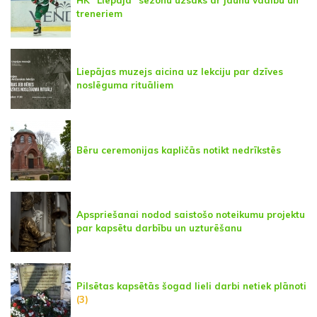
HK "Liepāja" sezonu uzsāks ar jaunu vadību un
treneriem
Liepājas muzejs aicina uz lekciju par dzīves
noslēguma rituāliem
Bēru ceremonijas kapličās notikt nedrīkstēs
Apspriešanai nodod saistošo noteikumu projektu
par kapsētu darbību un uzturēšanu
Pilsētas kapsētās šogad lieli darbi netiek plānoti
(3)