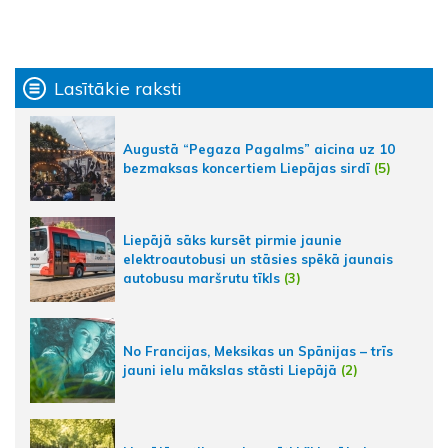
Lasītākie raksti
Augustā “Pegaza Pagalms” aicina uz 10
bezmaksas koncertiem Liepājas sirdī
(5)
Liepājā sāks kursēt pirmie jaunie
elektroautobusi un stāsies spēkā jaunais
autobusu maršrutu tīkls
(3)
No Francijas, Meksikas un Spānijas – trīs
jauni ielu mākslas stāsti Liepājā
(2)