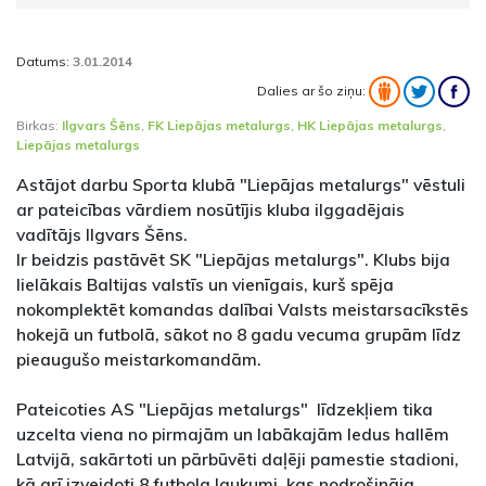
Datums:
3.01.2014
Dalies ar šo ziņu:
Birkas:
Ilgvars Šēns
,
FK Liepājas metalurgs
,
HK Liepājas metalurgs
,
Liepājas metalurgs
Astājot darbu Sporta klubā "Liepājas metalurgs" vēstuli
ar pateicības vārdiem nosūtījis kluba ilggadējais
vadītājs Ilgvars Šēns.
Ir beidzis pastāvēt SK "Liepājas metalurgs". Klubs bija
lielākais Baltijas valstīs un vienīgais, kurš spēja
nokomplektēt komandas dalībai Valsts meistarsacīkstēs
hokejā un futbolā, sākot no 8 gadu vecuma grupām līdz
pieaugušo meistarkomandām.
Pateicoties AS "Liepājas metalurgs" līdzekļiem tika
uzcelta viena no pirmajām un labākajām ledus hallēm
Latvijā, sakārtoti un pārbūvēti daļēji pamestie stadioni,
kā arī izveidoti 8 futbola laukumi, kas nodrošināja