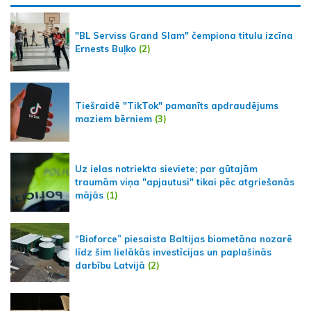
"BL Serviss Grand Slam" čempiona titulu izcīna
Ernests Buļko
(2)
Tiešraidē "TikTok" pamanīts apdraudējums
maziem bērniem
(3)
Uz ielas notriekta sieviete; par gūtajām
traumām viņa "apjautusi" tikai pēc atgriešanās
mājās
(1)
“Bioforce” piesaista Baltijas biometāna nozarē
līdz šim lielākās investīcijas un paplašinās
darbību Latvijā
(2)