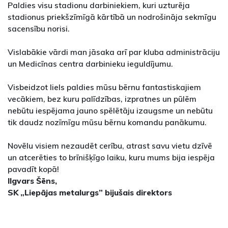
Paldies visu stadionu darbiniekiem, kuri uzturēja
stadionus priekšzīmīgā kārtībā un nodrošināja sekmīgu
sacensību norisi.
Vislabākie vārdi man jāsaka arī par kluba administrāciju
un Medicīnas centra darbinieku ieguldījumu.
Visbeidzot liels paldies mūsu bērnu fantastiskajiem
vecākiem, bez kuru palīdzības, izpratnes un pūlēm
nebūtu iespējama jauno spēlētāju izaugsme un nebūtu
tik daudz nozīmīgu mūsu bērnu komandu panākumu.
Novēlu visiem nezaudēt cerību, atrast savu vietu dzīvē
un atcerēties to brīnišķīgo laiku, kuru mums bija iespēja
pavadīt kopā!
Ilgvars Šēns,
SK „Liepājas metalurgs” bijušais direktors