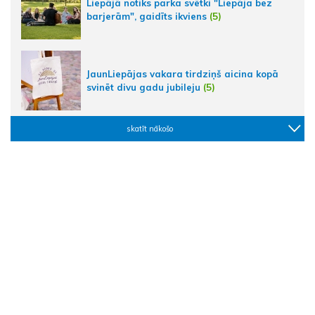
Liepājā notiks parka svētki "Liepāja bez
barjerām", gaidīts ikviens
(5)
JaunLiepājas vakara tirdziņš aicina kopā
svinēt divu gadu jubileju
(5)
skatīt nākošo