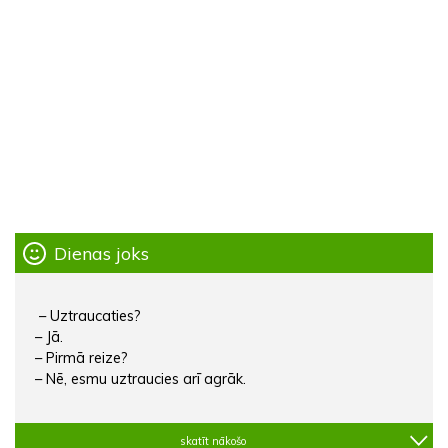
Dienas joks
– Uztraucaties?
– Jā.
– Pirmā reize?
– Nē, esmu uztraucies arī agrāk.
skatīt nākošo