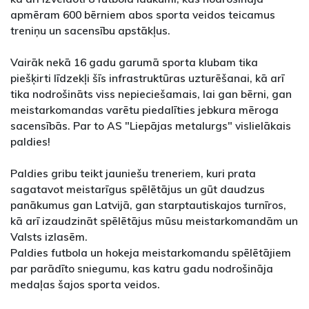
apmēram 600 bērniem abos sporta veidos teicamus
treniņu un sacensību apstākļus.
Vairāk nekā 16 gadu garumā sporta klubam tika
piešķirti līdzekļi šīs infrastruktūras uzturēšanai, kā arī
tika nodrošināts viss nepieciešamais, lai gan bērni, gan
meistarkomandas varētu piedalīties jebkura mēroga
sacensībās. Par to AS "Liepājas metalurgs" vislielākais
paldies!
Paldies gribu teikt jauniešu treneriem, kuri prata
sagatavot meistarīgus spēlētājus un gūt daudzus
panākumus gan Latvijā, gan starptautiskajos turnīros,
kā arī izaudzināt spēlētājus mūsu meistarkomandām un
Valsts izlasēm.
Paldies futbola un hokeja meistarkomandu spēlētājiem
par parādīto sniegumu, kas katru gadu nodrošināja
medaļas šajos sporta veidos.