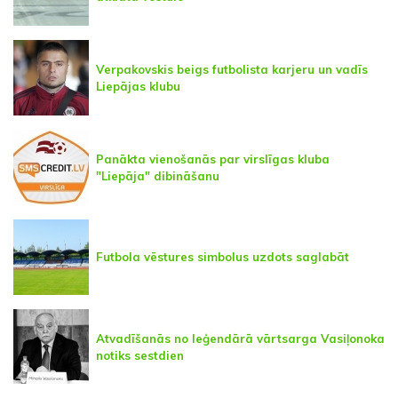
Verpakovskis beigs futbolista karjeru un vadīs
Liepājas klubu
Panākta vienošanās par virslīgas kluba
"Liepāja" dibināšanu
Futbola vēstures simbolus uzdots saglabāt
Atvadīšanās no leģendārā vārtsarga Vasiļonoka
notiks sestdien