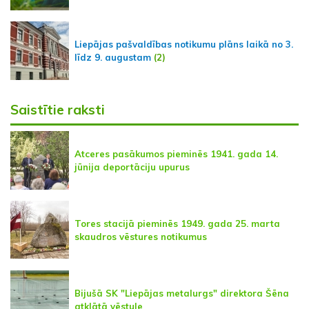
Liepājas pašvaldības notikumu plāns laikā no 3.
līdz 9. augustam
(2)
Saistītie raksti
Atceres pasākumos pieminēs 1941. gada 14.
jūnija deportāciju upurus
Tores stacijā pieminēs 1949. gada 25. marta
skaudros vēstures notikumus
Bijušā SK "Liepājas metalurgs" direktora Šēna
atklātā vēstule