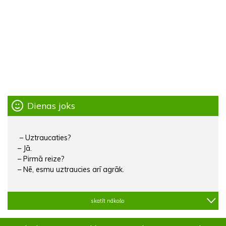
Dienas joks
– Uztraucaties?
– Jā.
– Pirmā reize?
– Nē, esmu uztraucies arī agrāk.
skatīt nākošo