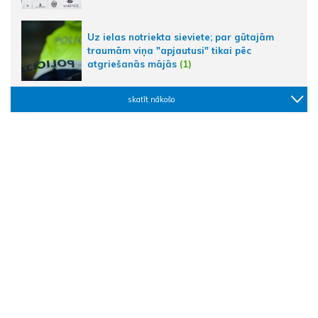
Uz ielas notriekta sieviete; par gūtajām
traumām viņa "apjautusi" tikai pēc
atgriešanās mājās
(1)
skatīt nākošo