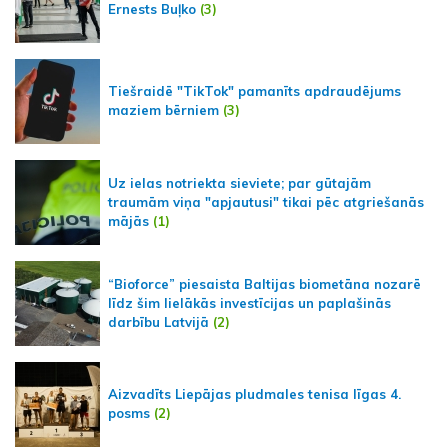
Ernests Buļko
(3)
Tiešraidē "TikTok" pamanīts apdraudējums
maziem bērniem
(3)
Uz ielas notriekta sieviete; par gūtajām
traumām viņa "apjautusi" tikai pēc atgriešanās
mājās
(1)
“Bioforce” piesaista Baltijas biometāna nozarē
līdz šim lielākās investīcijas un paplašinās
darbību Latvijā
(2)
Aizvadīts Liepājas pludmales tenisa līgas 4.
posms
(2)