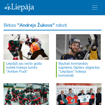
Birkas
"Andrejs Žukovs"
raksti
Liepājā jau sesto gadu
Bijušais komandas
notiek hokeja turnīrs
kapteinis Gipters atgriežas
"Amber Puck"
"Liepājas" hokeja
komandā