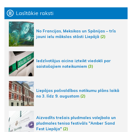
Lasītākie raksti
No Francijas, Meksikas un Spānijas – trīs
jauni ielu mākslas stāsti Liepājā
(2)
Iedzīvotājus aicina izteikt viedokli par
saistošajiem noteikumiem
(3)
Liepājas pašvaldības notikumu plāns laikā
no 3. līdz 9. augustam
(2)
Aizvadīts trešais pludmales volejbola un
pludmales tenisa festivāls "Amber Sand
Fest Liepāja"
(2)