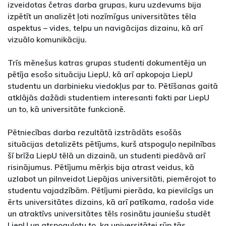
izveidotas četras darba grupas, kuru uzdevums bija
izpētīt un analizēt ļoti nozīmīgus universitātes tēla
aspektus – vides, telpu un navigācijas dizainu, kā arī
vizuālo komunikāciju.
Trīs mēnešus katras grupas studenti dokumentēja un
pētīja esošo situāciju LiepU, kā arī apkopoja LiepU
studentu un darbinieku viedokļus par to. Pētīšanas gaitā
atklājās dažādi studentiem interesanti fakti par LiepU
un to, kā universitāte funkcionē.
Pētniecības darba rezultātā izstrādāts esošās
situācijas detalizēts pētījums, kurš atspoguļo nepilnības
šī brīža LiepU tēlā un dizainā, un studenti piedāvā arī
risinājumus. Pētījumu mērķis bija atrast veidus, kā
uzlabot un pilnveidot Liepājas universitāti, piemērojot to
studentu vajadzībām. Pētījumi pierāda, ka pievilcīgs un
ērts universitātes dizains, kā arī patīkama, radoša vide
un atraktīvs universitātes tēls rosinātu jauniešu studēt
LiepU un atspoguļotu to, ka universitātei rūp tās