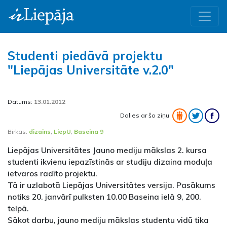
Studenti piedāvā projektu
"Liepājas Universitāte v.2.0"
Datums:
13.01.2012
Dalies ar šo ziņu:
Birkas:
dizains
,
LiepU
,
Baseina 9
Liepājas Universitātes Jauno mediju mākslas 2. kursa
studenti ikvienu iepazīstinās ar studiju dizaina moduļa
ietvaros radīto projektu.
Tā ir uzlabotā Liepājas Universitātes versija. Pasākums
notiks 20. janvārī pulksten 10.00 Baseina ielā 9, 200.
telpā.
Sākot darbu, jauno mediju mākslas studentu vidū tika