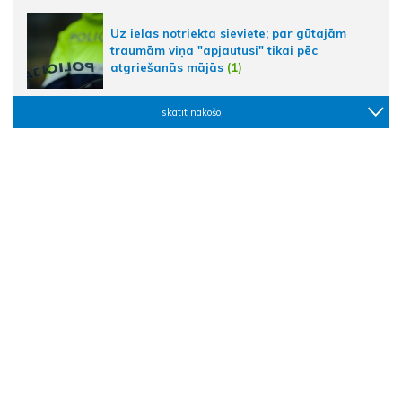
Uz ielas notriekta sieviete; par gūtajām
traumām viņa "apjautusi" tikai pēc
atgriešanās mājās
(1)
skatīt nākošo