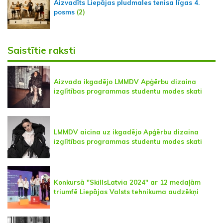
Aizvadīts Liepājas pludmales tenisa līgas 4.
posms
(2)
Saistītie raksti
Aizvada ikgadējo LMMDV Apģērbu dizaina
izglītības programmas studentu modes skati
LMMDV aicina uz ikgadējo Apģērbu dizaina
izglītības programmas studentu modes skati
Konkursā "SkillsLatvia 2024" ar 12 medaļām
triumfē Liepājas Valsts tehnikuma audzēkņi