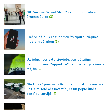
"BL Serviss Grand Slam" čempiona titulu izcīna
Ernests Buļko
(3)
Tiešraidē "TikTok" pamanīts apdraudējums
maziem bērniem
(3)
Uz ielas notriekta sieviete; par gūtajām
traumām viņa "apjautusi" tikai pēc atgriešanās
mājās
(1)
“Bioforce” piesaista Baltijas biometāna nozarē
līdz šim lielākās investīcijas un paplašinās
darbību Latvijā
(2)