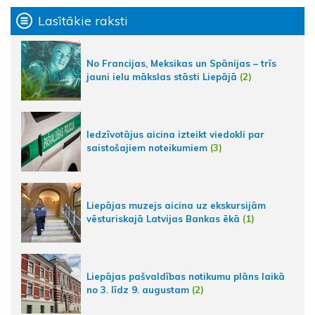
Lasītākie raksti
No Francijas, Meksikas un Spānijas – trīs
jauni ielu mākslas stāsti Liepājā
(2)
Iedzīvotājus aicina izteikt viedokli par
saistošajiem noteikumiem
(3)
Liepājas muzejs aicina uz ekskursijām
vēsturiskajā Latvijas Bankas ēkā
(1)
Liepājas pašvaldības notikumu plāns laikā
no 3. līdz 9. augustam
(2)