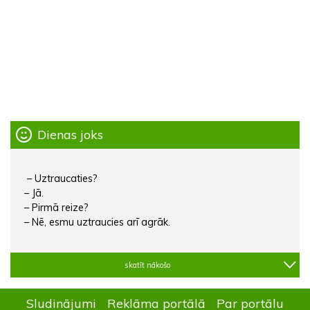
Dienas joks
– Uztraucaties?
– Jā.
– Pirmā reize?
– Nē, esmu uztraucies arī agrāk.
skatīt nākošo
Sludinājumi
Reklāma portālā
Par portālu