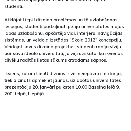
studenti.
Atklājot LiepU dizaina problēmas un tā uzlabošanas
iespējas, studenti padziļināti pētīja universitātes mājas
lapas uzlabošanu, apkārtējo vidi, interjeru, navigācijas
sistēmas, un veidoja izstādes "Skola 2012" koncepciju.
Veidojot savus dizaina projektus, studenti radīja vīziju
par savu ideālo universitāti, jo viņi uzskata, ka ikvienas
cilvēku radītās lietas sākums atrodams sapņos.
Ikviens, kuram LiepU dizains ir vēl neiepazīta teritorija,
tiek aicināts apmeklēt jaunās, uzlabotās universitātes
prezentāciju 20. janvārī pulksten 10.00 Baseina ielā 9,
200. telpā, Liepājā.