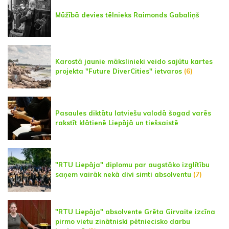
Mūžībā devies tēlnieks Raimonds Gabaliņš
Karostā jaunie mākslinieki veido sajūtu kartes
projekta "Future DiverCities" ietvaros
(6)
Pasaules diktātu latviešu valodā šogad varēs
rakstīt klātienē Liepājā un tiešsaistē
"RTU Liepāja" diplomu par augstāko izglītību
saņem vairāk nekā divi simti absolventu
(7)
"RTU Liepāja" absolvente Grēta Girvaite izcīna
pirmo vietu zinātniski pētniecisko darbu