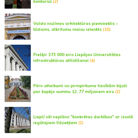
konkursā
(2)
Valsts nozīmes arhitektūras piemineklis –
bīstams, atkritumu maisu ielenkts
(10)
Piešķir 373 000 eiro Liepājas Universitātes
infrastruktūras attīstīšanai
(4)
Pērn atteikumi no pirmpirkuma tiesībām bijuši
par kopējo summu 12, 77 miljoniem eiro
(2)
LiepU vēl neplāno "konkrētas darbības" ar izsolē
iegūtajiem līdzekļiem
(2)