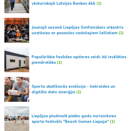
vēsturiskajā Latvijas Bankas ēkā
(1)
Jaunajā sezonā Liepājas Simfoniskais orķestris
uzstāsies ar pasaules vadošajiem čellistiem
(1)
Populārākie fasādes apdares veidi: kā izvēlēties
piemērotāko
(1)
Sporta skatīšanās evolūcija - tiešraides un
digitālo datu sinerģija
(1)
Liepājas pludmalē piekto gadu norisināsies
sporta festivāls "Beach Games Liepaja"
(1)