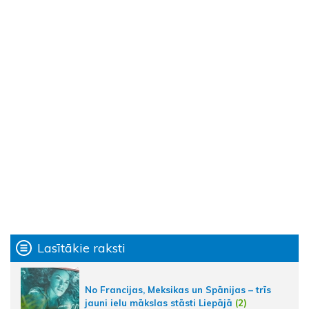
Lasītākie raksti
No Francijas, Meksikas un Spānijas – trīs
jauni ielu mākslas stāsti Liepājā
(2)