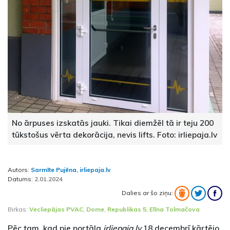
No ārpuses izskatās jauki. Tikai diemžēl tā ir teju 200
tūkstošus vērta dekorācija, nevis lifts. Foto: irliepaja.lv
Autors:
Sarmīte Pujēna, irliepaja.lv
Datums:
2.01.2024
Dalies ar šo ziņu:
Birkas:
Vecliepājas PVAC
,
Dome
,
Republikas 5
,
Elīna Tolmačova
Pēc tam, kad pie portāla
irliepaja.lv
18.decembrī kārtējo