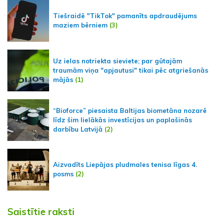
Tiešraidē "TikTok" pamanīts apdraudējums
maziem bērniem
(3)
Uz ielas notriekta sieviete; par gūtajām
traumām viņa "apjautusi" tikai pēc atgriešanās
mājās
(1)
“Bioforce” piesaista Baltijas biometāna nozarē
līdz šim lielākās investīcijas un paplašinās
darbību Latvijā
(2)
Aizvadīts Liepājas pludmales tenisa līgas 4.
posms
(2)
Saistītie raksti