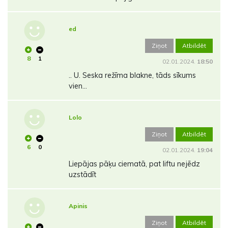
ed
Ziņot
Atbildēt
8
1
02.01.2024.
18:50
.. U. Seska režīma blakne, tāds sīkums
vien...
Lolo
Ziņot
Atbildēt
6
0
02.01.2024.
19:04
Liepājas pāķu ciematā, pat liftu nejēdz
uzstādīt
Apinis
Ziņot
Atbildēt