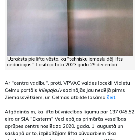
Uzraksts pie lifta vēsta, ka "tehnisku iemeslu dēļ lifts
nedarbojas". Lasītāja foto 2023.gada 29.decembrī.
Ar "centra vadību", proti, VPVAC valdes locekli Violetu
Celmu portāls
irliepaja.lv
sazinājās jau nedēļā pirms
Ziemassvētkiem, un Celmas atbilde lasāma
šeit
.
Atgādināsim, ka lifta būvniecības līgumu par 137 045,52
eiro ar SIA "Eksterm" Vecliepājas primārās veselības
aprūpes centrs noslēdza 2020. gada. 1. augustā un
saskaņā ar to, izpildītājam lifta būvdarbiem tika