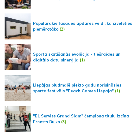
Populārākie fasādes apdares veidi: kā izvēlēties
piemērotāko
(2)
Sporta skatīšanās evolūcija - tiešraides un
digitālo datu sinerģija
(1)
Liepājas pludmalē piekto gadu norisināsies
sporta festivāls "Beach Games Liepaja"
(1)
"BL Serviss Grand Slam" čempiona titulu izcīna
Ernests Buļko
(3)