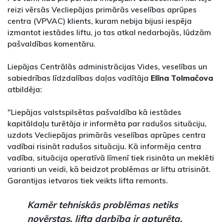
reizi vērsās Vecliepājas primārās veselības aprūpes
centra (VPVAC) klients, kuram nebija bijusi iespēja
izmantot iestādes liftu, jo tas atkal nedarbojās, lūdzām
pašvaldības komentāru.
Liepājas Centrālās administrācijas Vides, veselības un
sabiedrības līdzdalības daļas vadītāja
Elīna Tolmačova
atbildēja:
"Liepājas valstspilsētas pašvaldība kā iestādes
kapitāldaļu turētāja ir informēta par radušos situāciju,
uzdots Vecliepājas primārās veselības aprūpes centra
vadībai risināt radušos situāciju. Kā informēja centra
vadība, situācija operatīvā līmenī tiek risināta un meklēti
varianti un veidi, kā beidzot problēmas ar liftu atrisināt.
Garantijas ietvaros tiek veikts lifta remonts.
Kamēr tehniskās problēmas netiks
novērstas, lifta darbība ir apturēta.