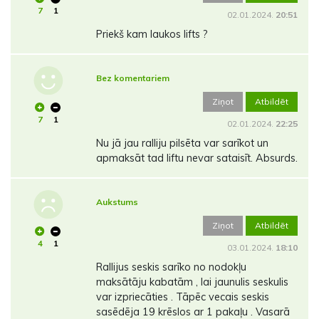
7
1
02.01.2024.
20:51
Priekš kam laukos lifts ?
Bez komentariem
Ziņot
Atbildēt
7
1
02.01.2024.
22:25
Nu jā jau ralliju pilsēta var sarīkot un
apmaksāt tad liftu nevar sataisīt. Absurds.
Aukstums
Ziņot
Atbildēt
4
1
03.01.2024.
18:10
Rallijus seskis sarīko no nodokļu
maksātāju kabatām , lai jaunulis seskulis
var izpriecāties . Tāpēc vecais seskis
sasēdēja 19 krēslos ar 1 pakaļu . Vasarā