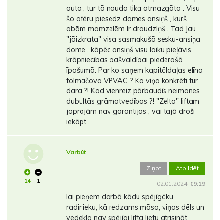
auto , tur tā nauda tika atmazgāta . Visu
šo afēru piesedz domes ansiņš , kurš
abām mamzelēm ir draudziņš . Tad jau
"jāizkrata" visa sasmakušā sesku-ansiņa
dome , kāpēc ansiņš visu laiku pieļāvis
krāpniecības pašvaldībai piederošā
īpašumā. Par ko saņem kapitāldaļas elīna
tolmačova VPVAC ? Ko viņa konkrēti tur
dara ?! Kad vienreiz pārbaudīs neimanes
dubultās grāmatvedības ?! "Zelta" liftam
joprojām nav garantijas , vai tajā droši
iekāpt .
Varbūt
Ziņot
Atbildēt
14
1
02.01.2024.
09:19
lai pieņem darbā kādu spējīgāku
radinieku, kā redzams māsa, viņas dēls un
vedekla nav spējīgi lifta lietu atrisināt