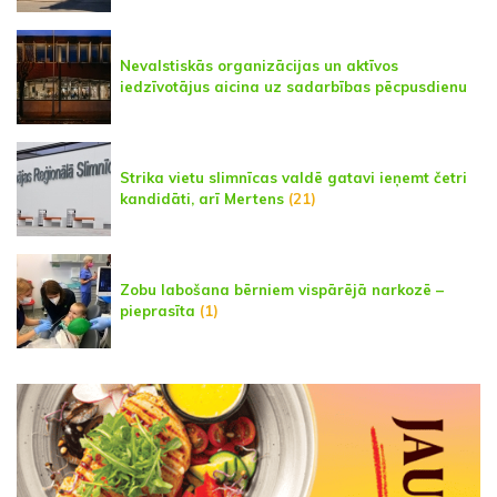
Nevalstiskās organizācijas un aktīvos
iedzīvotājus aicina uz sadarbības pēcpusdienu
Strika vietu slimnīcas valdē gatavi ieņemt četri
kandidāti, arī Mertens
(21)
Zobu labošana bērniem vispārējā narkozē –
pieprasīta
(1)