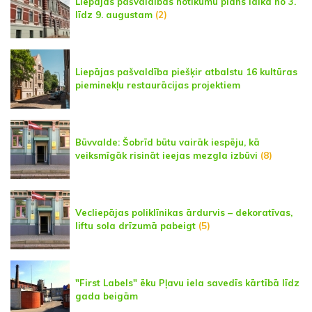
Liepājas pašvaldības notikumu plāns laikā no 3.
līdz 9. augustam
(2)
Liepājas pašvaldība piešķir atbalstu 16 kultūras
pieminekļu restaurācijas projektiem
Būvvalde: Šobrīd būtu vairāk iespēju, kā
veiksmīgāk risināt ieejas mezgla izbūvi
(8)
Vecliepājas poliklīnikas ārdurvis – dekoratīvas,
liftu sola drīzumā pabeigt
(5)
"First Labels" ēku Pļavu iela savedīs kārtībā līdz
gada beigām