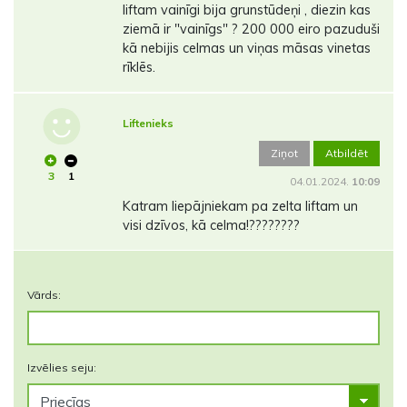
liftam vainīgi bija grunstūdeņi , diezin kas
ziemā ir "vainīgs" ? 200 000 eiro pazuduši
kā nebijis celmas un viņas māsas vinetas
rīklēs.
Liftenieks
Ziņot
Atbildēt
3
1
04.01.2024.
10:09
Katram liepājniekam pa zelta liftam un
visi dzīvos, kā celma!????????
Vārds:
Izvēlies seju: