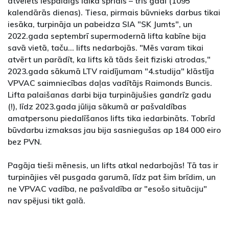
atvēlēts iespaidīgs laika sprīdis – trīs gadi (1095
kalendārās dienas). Tiesa, pirmais būvnieks darbus tikai
iesāka, turpināja un pabeidza SIA "SK Jumts", un
2022.gada septembrī supermodernā lifta kabīne bija
savā vietā, taču... lifts nedarbojās. "Mēs varam tikai
atvērt un parādīt, ka lifts kā tāds šeit fiziski atrodas,"
2023.gada sākumā LTV raidījumam "4.studija" klāstīja
VPVAC saimniecības daļas vadītājs Raimonds Buncis.
Lifta palaišanas darbi bija turpinājušies gandrīz gadu
(!), līdz 2023.gada jūlija sākumā ar pašvaldības
amatpersonu piedalīšanos lifts tika iedarbināts. Tobrīd
būvdarbu izmaksas jau bija sasniegušas ap 184 000 eiro
bez PVN.
Pagāja tieši mēnesis, un lifts atkal nedarbojās! Tā tas ir
turpinājies vēl pusgada garumā, līdz pat šim brīdim, un
ne VPVAC vadība, ne pašvaldība ar "esošo situāciju"
nav spējusi tikt galā.