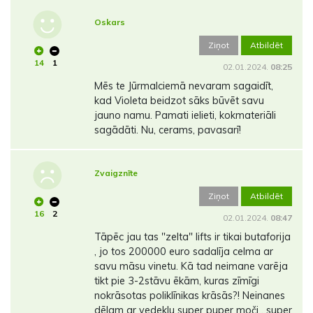
Oskars
Ziņot
Atbildēt
14
1
02.01.2024.
08:25
Mēs te Jūrmalciemā nevaram sagaidīt,
kad Violeta beidzot sāks būvēt savu
jauno namu. Pamati ielieti, kokmateriāli
sagādāti. Nu, cerams, pavasarī!
Zvaigznīte
Ziņot
Atbildēt
16
2
02.01.2024.
08:47
Tāpēc jau tas "zelta" lifts ir tikai butaforija
, jo tos 200000 euro sadalīja celma ar
savu māsu vinetu. Kā tad neimane varēja
tikt pie 3-2stāvu ēkām, kuras zīmīgi
nokrāsotas poliklīnikas krāsās?! Neinanes
dēlam ar vedeklu super puper moči , super