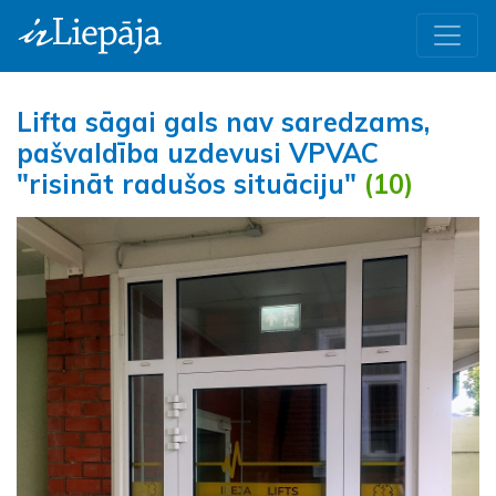
Lifta sāgai gals nav saredzams,
pašvaldība uzdevusi VPVAC
"risināt radušos situāciju"
(10)