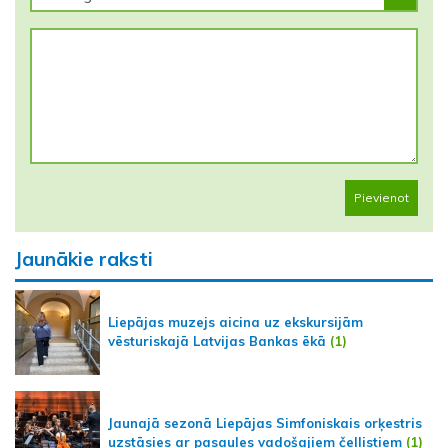
Pievienot
Jaunākie raksti
Liepājas muzejs aicina uz ekskursijām
vēsturiskajā Latvijas Bankas ēkā
(1)
Jaunajā sezonā Liepājas Simfoniskais orķestris
uzstāsies ar pasaules vadošajiem čellistiem
(1)