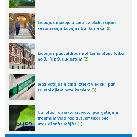
Liepājas muzejs aicina uz ekskursijām
vēsturiskajā Latvijas Bankas ēkā
(1)
Liepājas pašvaldības notikumu plāns laikā
no 3. līdz 9. augustam
(2)
Iedzīvotājus aicina izteikt viedokli par
saistošajiem noteikumiem
(3)
Uz ielas notriekta sieviete; par gūtajām
traumām viņa "apjautusi" tikai pēc
atgriešanās mājās
(1)