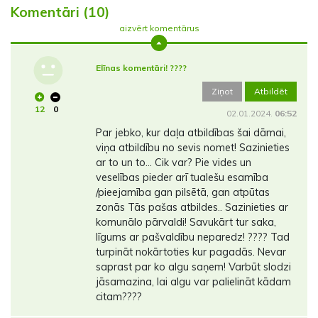
Komentāri (10)
aizvērt komentārus
Elīnas komentāri! ????
Ziņot
Atbildēt
12
0
02.01.2024.
06:52
Par jebko, kur daļa atbildības šai dāmai,
viņa atbildību no sevis nomet! Sazinieties
ar to un to... Cik var? Pie vides un
veselības pieder arī tualešu esamība
/pieejamība gan pilsētā, gan atpūtas
zonās Tās pašas atbildes.. Sazinieties ar
komunālo pārvaldi! Savukārt tur saka,
līgums ar pašvaldību neparedz! ???? Tad
turpināt nokārtoties kur pagadās. Nevar
saprast par ko algu saņem! Varbūt slodzi
jāsamazina, lai algu var palielināt kādam
citam????