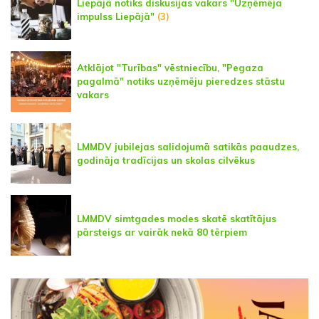
Liepājā notiks diskusijas vakars "Uzņēmēja
impulss Liepājā"
(3)
Atklājot "Turības" vēstniecību, "Pegaza
pagalmā" notiks uzņēmēju pieredzes stāstu
vakars
LMMDV jubilejas salidojumā satikās paaudzes,
godināja tradīcijas un skolas cilvēkus
LMMDV simtgades modes skatē skatītājus
pārsteigs ar vairāk nekā 80 tērpiem