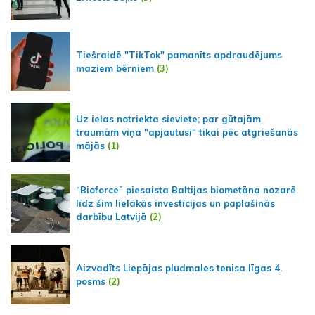
Tiešraidē "TikTok" pamanīts apdraudējums
maziem bērniem
(3)
Uz ielas notriekta sieviete; par gūtajām
traumām viņa "apjautusi" tikai pēc atgriešanās
mājās
(1)
“Bioforce” piesaista Baltijas biometāna nozarē
līdz šim lielākās investīcijas un paplašinās
darbību Latvijā
(2)
Aizvadīts Liepājas pludmales tenisa līgas 4.
posms
(2)