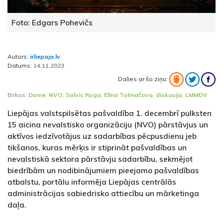
Foto: Edgars Pohevičs
Autors:
irliepaja.lv
Datums:
14.11.2023
Dalies ar šo ziņu:
Birkas:
Dome
,
NVO
,
Salvis Roga
,
Elīna Tolmačova
,
diskusija
,
LMMDV
Liepājas valstspilsētas pašvaldība 1. decembrī pulksten
15 aicina nevalstisko organizāciju (NVO) pārstāvjus un
aktīvos iedzīvotājus uz sadarbības pēcpusdienu jeb
tikšanos, kuras mērķis ir stiprināt pašvaldības un
nevalstiskā sektora pārstāvju sadarbību, sekmējot
biedrībām un nodibinājumiem pieejamo pašvaldības
atbalstu, portālu informēja Liepājas centrālās
administrācijas sabiedrisko attiecību un mārketinga
daļa.