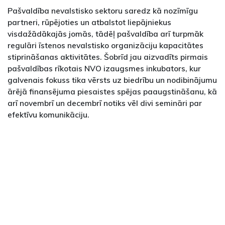
Pašvaldība nevalstisko sektoru saredz kā nozīmīgu
partneri, rūpējoties un atbalstot liepājniekus
visdažādākajās jomās, tādēļ pašvaldība arī turpmāk
regulāri īstenos nevalstisko organizāciju kapacitātes
stiprināšanas aktivitātes. Šobrīd jau aizvadīts pirmais
pašvaldības rīkotais NVO izaugsmes inkubators, kur
galvenais fokuss tika vērsts uz biedrību un nodibinājumu
ārējā finansējuma piesaistes spējas paaugstināšanu, kā
arī novembrī un decembrī notiks vēl divi semināri par
efektīvu komunikāciju.