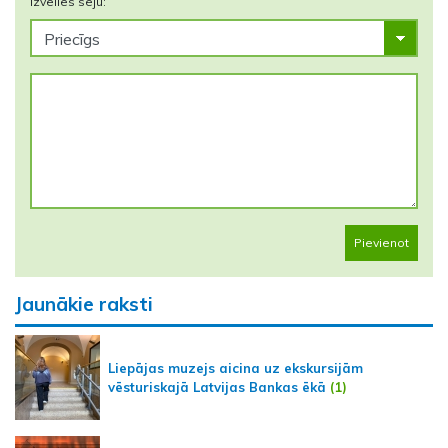
Izvēlies seju:
Pievienot
Jaunākie raksti
Liepājas muzejs aicina uz ekskursijām
vēsturiskajā Latvijas Bankas ēkā
(1)