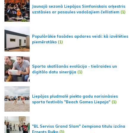
Jaunajā sezonā Liepājas Simfoniskais orķestris
uzstāsies ar pasaules vadošajiem čellistiem
(1)
Populārākie fasādes apdares veidi: kā izvēlēties
piemērotāko
(1)
Sporta skatīšanās evolūcija - tiešraides un
digitālo datu sinerģija
(1)
Liepājas pludmalē piekto gadu norisināsies
sporta festivāls "Beach Games Liepaja"
(1)
"BL Serviss Grand Slam" čempiona titulu izcīna
Ernests Buļko
(3)