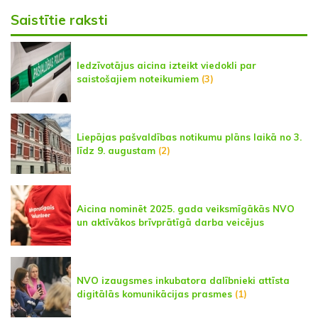
Saistītie raksti
Iedzīvotājus aicina izteikt viedokli par
saistošajiem noteikumiem
(3)
Liepājas pašvaldības notikumu plāns laikā no 3.
līdz 9. augustam
(2)
Aicina nominēt 2025. gada veiksmīgākās NVO
un aktīvākos brīvprātīgā darba veicējus
NVO izaugsmes inkubatora dalībnieki attīsta
digitālās komunikācijas prasmes
(1)