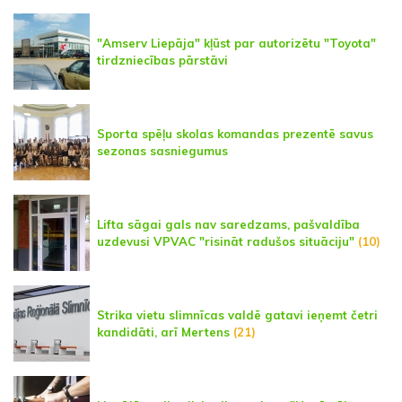
"Amserv Liepāja" kļūst par autorizētu "Toyota"
tirdzniecības pārstāvi
Sporta spēļu skolas komandas prezentē savus
sezonas sasniegumus
Lifta sāgai gals nav saredzams, pašvaldība
uzdevusi VPVAC "risināt radušos situāciju"
(10)
Strika vietu slimnīcas valdē gatavi ieņemt četri
kandidāti, arī Mertens
(21)