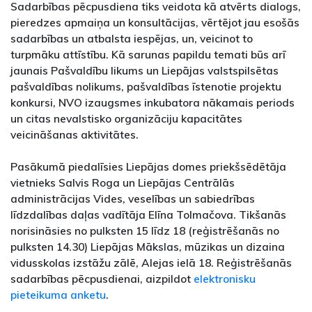
Sadarbības pēcpusdiena tiks veidota kā atvērts dialogs,
pieredzes apmaiņa un konsultācijas, vērtējot jau esošās
sadarbības un atbalsta iespējas, un, veicinot to
turpmāku attīstību. Kā sarunas papildu temati būs arī
jaunais Pašvaldību likums un Liepājas valstspilsētas
pašvaldības nolikums, pašvaldības īstenotie projektu
konkursi, NVO izaugsmes inkubatora nākamais periods
un citas nevalstisko organizāciju kapacitātes
veicināšanas aktivitātes.
Pasākumā piedalīsies Liepājas domes priekšsēdētāja
vietnieks Salvis Roga un Liepājas Centrālās
administrācijas Vides, veselības un sabiedrības
līdzdalības daļas vadītāja Elīna Tolmačova. Tikšanās
norisināsies no pulksten 15 līdz 18 (reģistrēšanās no
pulksten 14.30) Liepājas Mākslas, mūzikas un dizaina
vidusskolas izstāžu zālē, Alejas ielā 18. Reģistrēšanās
sadarbības pēcpusdienai, aizpildot
elektronisku
pieteikuma anketu
.