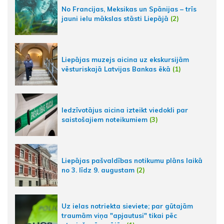
No Francijas, Meksikas un Spānijas – trīs
jauni ielu mākslas stāsti Liepājā
(2)
Liepājas muzejs aicina uz ekskursijām
vēsturiskajā Latvijas Bankas ēkā
(1)
Iedzīvotājus aicina izteikt viedokli par
saistošajiem noteikumiem
(3)
Liepājas pašvaldības notikumu plāns laikā
no 3. līdz 9. augustam
(2)
Uz ielas notriekta sieviete; par gūtajām
traumām viņa "apjautusi" tikai pēc