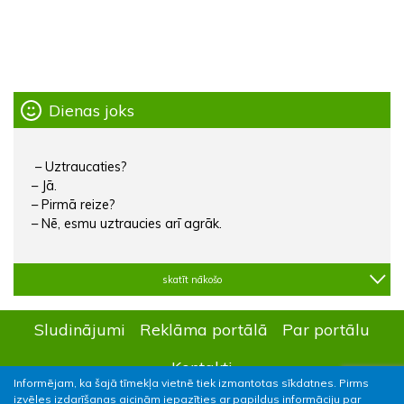
Dienas joks
– Uztraucaties?
– Jā.
– Pirmā reize?
– Nē, esmu uztraucies arī agrāk.
skatīt nākošo
Sludinājumi
Reklāma portālā
Par portālu
Kontakti
Informējam, ka šajā tīmekļa vietnē tiek izmantotas sīkdatnes. Pirms
izvēles izdarīšanas aicinām iepazīties ar papildus informāciju par