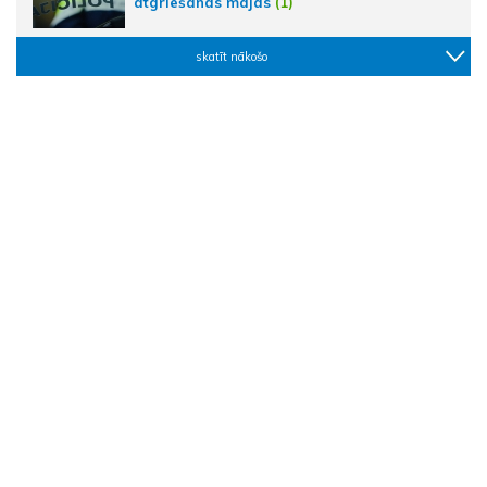
atgriešanās mājās
(1)
skatīt nākošo