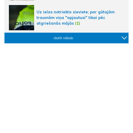
Uz ielas notriekta sieviete; par gūtajām
traumām viņa "apjautusi" tikai pēc
atgriešanās mājās
(1)
skatīt nākošo