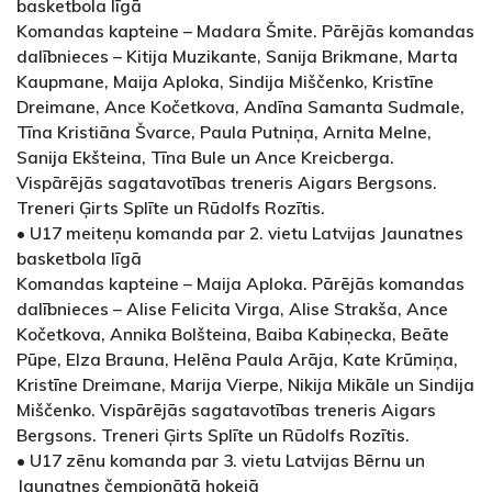
basketbola līgā
Komandas kapteine – Madara Šmite. Pārējās komandas
dalībnieces – Kitija Muzikante, Sanija Brikmane, Marta
Kaupmane, Maija Aploka, Sindija Miščenko, Kristīne
Dreimane, Ance Kočetkova, Andīna Samanta Sudmale,
Tīna Kristiāna Švarce, Paula Putniņa, Arnita Melne,
Sanija Ekšteina, Tīna Bule un Ance Kreicberga.
Vispārējās sagatavotības treneris Aigars Bergsons.
Treneri Ģirts Splīte un Rūdolfs Rozītis.
• U17 meiteņu komanda par 2. vietu Latvijas Jaunatnes
basketbola līgā
Komandas kapteine – Maija Aploka. Pārējās komandas
dalībnieces – Alise Felicita Virga, Alise Strakša, Ance
Kočetkova, Annika Bolšteina, Baiba Kabiņecka, Beāte
Pūpe, Elza Brauna, Helēna Paula Arāja, Kate Krūmiņa,
Kristīne Dreimane, Marija Vierpe, Nikija Mikāle un Sindija
Miščenko. Vispārējās sagatavotības treneris Aigars
Bergsons. Treneri Ģirts Splīte un Rūdolfs Rozītis.
• U17 zēnu komanda par 3. vietu Latvijas Bērnu un
Jaunatnes čempionātā hokejā