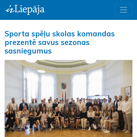
Sporta spēļu skolas komandas
prezentē savus sezonas
sasniegumus