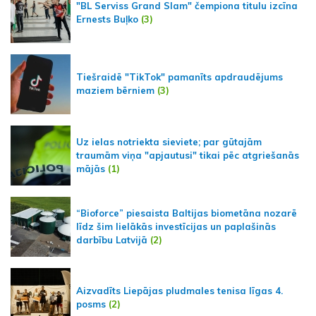
"BL Serviss Grand Slam" čempiona titulu izcīna
Ernests Buļko
(3)
Tiešraidē "TikTok" pamanīts apdraudējums
maziem bērniem
(3)
Uz ielas notriekta sieviete; par gūtajām
traumām viņa "apjautusi" tikai pēc atgriešanās
mājās
(1)
“Bioforce” piesaista Baltijas biometāna nozarē
līdz šim lielākās investīcijas un paplašinās
darbību Latvijā
(2)
Aizvadīts Liepājas pludmales tenisa līgas 4.
posms
(2)