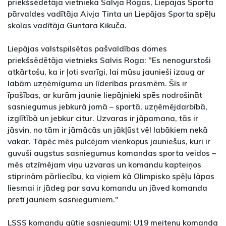
priekšsēdētāja vietnieka Salvja Rogas, Liepājas Sporta
pārvaldes vadītāja Aivja Tinta un Liepājas Sporta spēļu
skolas vadītāja Guntara Kikuča.
Liepājas valstspilsētas pašvaldības domes
priekšsēdētāja vietnieks Salvis Roga: "Es nenogurstoši
atkārtošu, ka ir ļoti svarīgi, lai mūsu jaunieši izaug ar
labām uzņēmīguma un līderības prasmēm. Šīs ir
īpašības, ar kurām jaunie liepājnieki spēs nodrošināt
sasniegumus jebkurā jomā – sportā, uzņēmējdarbībā,
izglītībā un jebkur citur. Uzvaras ir jāpamana, tās ir
jāsvin, no tām ir jāmācās un jākļūst vēl labākiem nekā
vakar. Tāpēc mēs pulcējam vienkopus jauniešus, kuri ir
guvuši augstus sasniegumus komandas sporta veidos –
mēs atzīmējam viņu uzvaras un komandu kapteiņos
stiprinām pārliecību, ka viņiem kā Olimpisko spēļu lāpas
liesmai ir jādeg par savu komandu un jāved komanda
pretī jauniem sasniegumiem."
LSSS komandu gūtie sasniegumi: U19 meiteņu komanda