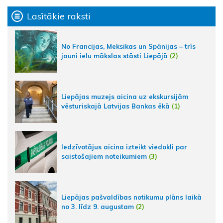
Lasītākie raksti
No Francijas, Meksikas un Spānijas – trīs
jauni ielu mākslas stāsti Liepājā
(2)
Liepājas muzejs aicina uz ekskursijām
vēsturiskajā Latvijas Bankas ēkā
(1)
Iedzīvotājus aicina izteikt viedokli par
saistošajiem noteikumiem
(3)
Liepājas pašvaldības notikumu plāns laikā
no 3. līdz 9. augustam
(2)