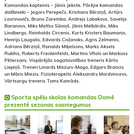
Komandas kapteinis – Jānis Jekste. Pārējie komandas
dalībnieki – Jegors Perepečs, Kristians Bērziņš, Artūrs
Lavrinovičs, Bruno Zaremba, Andrejs Lobakovs, Savelijs
Baranovs, Miks Matīss Sūniņš, Jānis Melbārdis, Miks
Lindbergs, Reinholds Circenis, Kurts Kristers Baumanis,
Henrijs Laugalis, Edvards Cisļonoks, Agris Zelmenis,
Adrians Bērziņš, Ronalds Miķelsons, Marks Aksels
Rubīns, Roberts Freidenfelds, Martins Vītols un Markuss
Pētersons. Vispārējās sagatavotības treneris Kārlis
Liepiņš. Treneri Linards Mazurs-Mago, Edgars Brancis
un Māris Miezis. Fizioterapeits Aleksandrs Mordvincevs.
Vārtsargu treneris Toms Konrāds.
Sporta spēļu skolas komandas Domē
prezentē sezonas sasniegumus