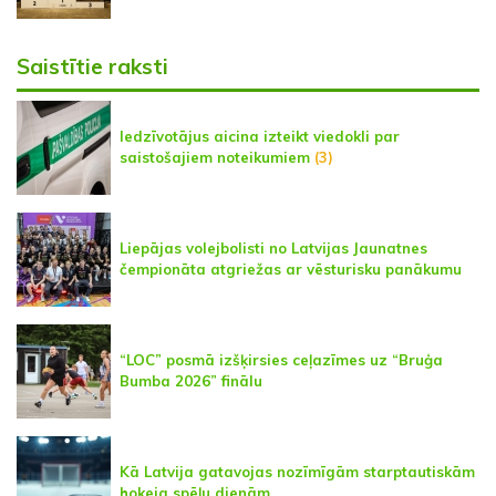
Saistītie raksti
Iedzīvotājus aicina izteikt viedokli par
saistošajiem noteikumiem
(3)
Liepājas volejbolisti no Latvijas Jaunatnes
čempionāta atgriežas ar vēsturisku panākumu
“LOC” posmā izšķirsies ceļazīmes uz “Bruģa
Bumba 2026” finālu
Kā Latvija gatavojas nozīmīgām starptautiskām
hokeja spēļu dienām