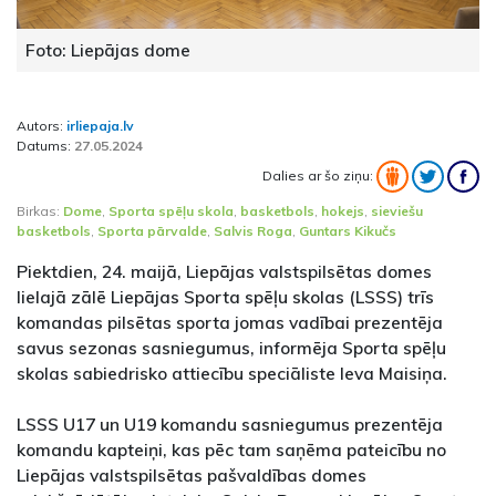
Foto: Liepājas dome
Autors:
irliepaja.lv
Datums:
27.05.2024
Dalies ar šo ziņu:
Birkas:
Dome
,
Sporta spēļu skola
,
basketbols
,
hokejs
,
sieviešu
basketbols
,
Sporta pārvalde
,
Salvis Roga
,
Guntars Kikučs
Piektdien, 24. maijā, Liepājas valstspilsētas domes
lielajā zālē Liepājas Sporta spēļu skolas (LSSS) trīs
komandas pilsētas sporta jomas vadībai prezentēja
savus sezonas sasniegumus, informēja Sporta spēļu
skolas sabiedrisko attiecību speciāliste Ieva Maisiņa.
LSSS U17 un U19 komandu sasniegumus prezentēja
komandu kapteiņi, kas pēc tam saņēma pateicību no
Liepājas valstspilsētas pašvaldības domes