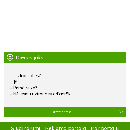
Dienas joks
– Uztraucaties?
– Jā.
– Pirmā reize?
– Nē, esmu uztraucies arī agrāk.
skatīt nākošo
Sludinājumi
Reklāma portālā
Par portālu