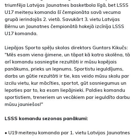
triumfēja Latvijas Jaunatnes basketbola līgā, bet LSSS
U17 meiteņu komanda šī čempionāta savā vecuma
grupā ierindojās 2. vietā. Savukārt 3. vietu Latvijas
Bērnu un Jaunatnes čempionātā hokejā izcīnīja LSSS
U17 komanda.
Liepājas Sporta spēļu skolas direktors Guntars Kikučs:
"Mēs esam viena ģimene, un tāpat kā katra skolēna, tā
arī komandu sasniegtie rezultāti ir mūsu kopējais
panākums, prieks un lepnums. Sportistu ieguldījums,
darbs un gūtie rezultāti ir tie, kas veido mūsu skolu par
izcilu vietu, kur mācīties, sportot, gūt sasniegumus un
lepoties par to, ka esam liepājnieki. Paldies komandu
sportistiem, treneriem un vecākiem par ieguldīto darbu
mūsu jauniešos!"
LSSS komandu sezonas panākumi:
• U19 meiteņu komanda par 1. vietu Latvijas Jaunatnes