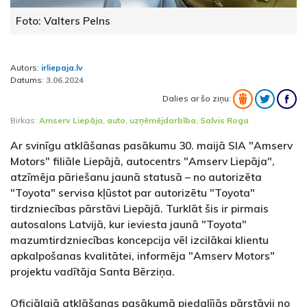
Foto: Valters Pelns
Autors:
irliepaja.lv
Datums:
3.06.2024
Dalies ar šo ziņu:
Birkas:
Amserv Liepāja
,
auto
,
uzņēmējdarbība
,
Salvis Roga
Ar svinīgu atklāšanas pasākumu 30. maijā SIA "Amserv
Motors" filiāle Liepājā, autocentrs "Amserv Liepāja",
atzīmēja pāriešanu jaunā statusā – no autorizēta
"Toyota" servisa kļūstot par autorizētu "Toyota"
tirdzniecības pārstāvi Liepājā. Turklāt šis ir pirmais
autosalons Latvijā, kur ieviesta jaunā "Toyota"
mazumtirdzniecības koncepcija vēl izcilākai klientu
apkalpošanas kvalitātei, informēja "Amserv Motors"
projektu vadītāja Santa Bērziņa.
Oficiālajā atklāšanas pasākumā piedalījās pārstāvji no