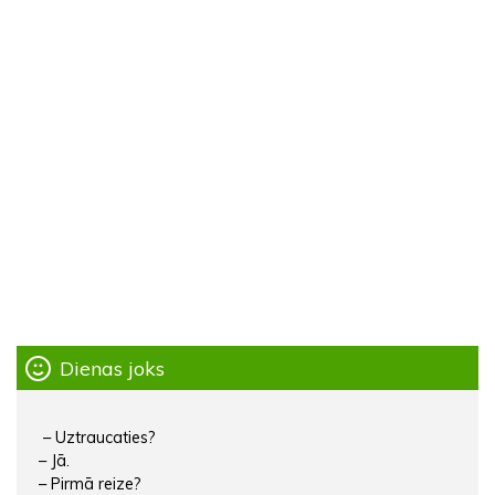
Dienas joks
– Uztraucaties?
– Jā.
– Pirmā reize?