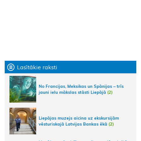
Lasītākie raksti
No Francijas, Meksikas un Spānijas – trīs
jauni ielu mākslas stāsti Liepājā
(2)
Liepājas muzejs aicina uz ekskursijām
vēsturiskajā Latvijas Bankas ēkā
(2)