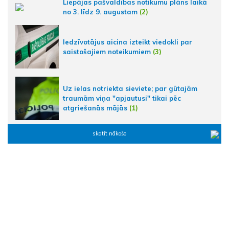
Liepājas pašvaldības notikumu plāns laikā
no 3. līdz 9. augustam
(2)
Iedzīvotājus aicina izteikt viedokli par
saistošajiem noteikumiem
(3)
Uz ielas notriekta sieviete; par gūtajām
traumām viņa "apjautusi" tikai pēc
atgriešanās mājās
(1)
skatīt nākošo