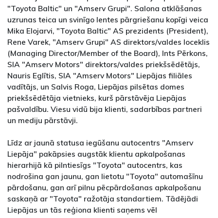
"Toyota Baltic" un "Amserv Grupi". Salona atklāšanas
uzrunas teica un svinīgo lentes pārgriešanu kopīgi veica
Mika Elojarvi, "Toyota Baltic" AS prezidents (President),
Rene Varek, "Amserv Grupi" AS direktors/valdes loceklis
(Managing Director/Member of the Board), Ints Pērkons,
SIA "Amserv Motors" direktors/valdes priekšsēdētājs,
Nauris Eglītis, SIA "Amserv Motors" Liepājas filiāles
vadītājs, un Salvis Roga, Liepājas pilsētas domes
priekšsēdētāja vietnieks, kurš pārstāvēja Liepājas
pašvaldību. Viesu vidū bija klienti, sadarbības partneri
un mediju pārstāvji.
Līdz ar jaunā statusa iegūšanu autocentrs "Amserv
Liepāja" pakāpsies augstāk klientu apkalpošanas
hierarhijā kā pilntiesīgs "Toyota" autocentrs, kas
nodrošina gan jaunu, gan lietotu "Toyota" automašīnu
pārdošanu, gan arī pilnu pēcpārdošanas apkalpošanu
saskaņā ar "Toyota" ražotāja standartiem. Tādējādi
Liepājas un tās reģiona klienti saņems vēl