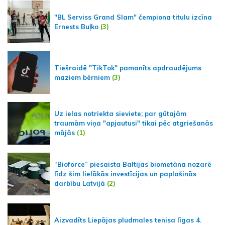
"BL Serviss Grand Slam" čempiona titulu izcīna
Ernests Buļko
(3)
Tiešraidē "TikTok" pamanīts apdraudējums
maziem bērniem
(3)
Uz ielas notriekta sieviete; par gūtajām
traumām viņa "apjautusi" tikai pēc atgriešanās
mājās
(1)
“Bioforce” piesaista Baltijas biometāna nozarē
līdz šim lielākās investīcijas un paplašinās
darbību Latvijā
(2)
Aizvadīts Liepājas pludmales tenisa līgas 4.