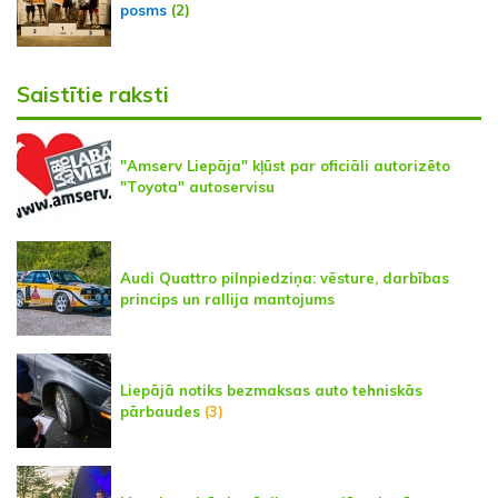
posms
(2)
Saistītie raksti
"Amserv Liepāja" kļūst par oficiāli autorizēto
"Toyota" autoservisu
Audi Quattro pilnpiedziņa: vēsture, darbības
princips un rallija mantojums
Liepājā notiks bezmaksas auto tehniskās
pārbaudes
(3)