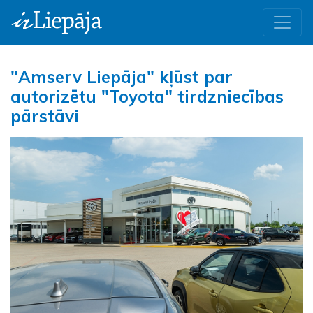
"Amserv Liepāja" kļūst par
autorizētu "Toyota" tirdzniecības
pārstāvi