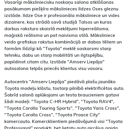
Vasarīgi māksliniecisku noskaņu salona atklāšanas
pasākumam piešķīra mākslinieces Ildzes Oses gleznu
izstāde. Ildze Ose ir profesionāla māksliniece un vides
dizainere, kas strādā savā studijā Talsos un kuras
darbus raksturo skaistā meklējumi hiperreālisma,
maģiskā reālisma un pat naivisma stilā. Māksliniece
veido grafiskus rakstus kombinācijā ar dabas tēliem un
formām līdzīgi kā "Toyota" meklē saskarsmi starp
tehniku, dabu un starp mobilitāti un ilgtspējību,
papildinot citam citu. Izstāde "Amserv Liepāja"
autosalona telpās priecēs klientus visu vasaru.
Autocentrs "Amserv Liepāja" piedāvā plašu jaunāko
Toyota modeļu klāstu, tostarp pilnībā elektrificētos auto.
Šobrīd salonā aplūkojami un testa braucieniem gatavi
šādi modeļi: "Toyota C-HR Hybrid", "Toyota RAV4",
"Toyota Corolla Touring Sports", "Toyota Yaris Cross",
"Toyota Corolla Cross", "Toyota Proace City"
komercauto. Komercklientiem piedāvājumā visi "Toyota
Professional" produkti, bet lietotu auto pircējus gaida