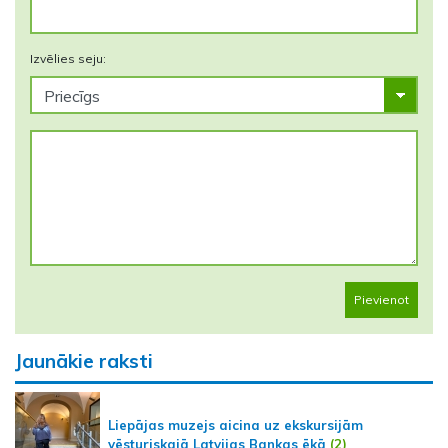
Izvēlies seju:
Pievienot
Jaunākie raksti
Liepājas muzejs aicina uz ekskursijām
vēsturiskajā Latvijas Bankas ēkā
(2)