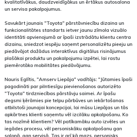
kvalitatīvākus, daudzveidīgākus un ērtākus autosalona
un servisa pakalpojumus.
Savukārt jaunais "Toyota" pārstāvniecību dizaina un
funkcionalitātes standarts ietver jaunu zīmola vizuālo
identitāti apvienojumā ar īpaši izstrādātu klientu centra
dizainu, sniedzot iespēju saņemt personalizētu pieeju un
piedāvājot dažādus interaktīvus digitālus risinājumus
plašākai produktu un pakalpojumu izpētei, lai rastu
piemērotāko mobilitātes piedāvājumu.
Nauris Eglītis, "Amserv Liepāja" vadītājs: "Jūtamies īpaši
pagodināti par pilntiesīgu pievienošanos autorizēto
"Toyota" tirdzniecības pārstāvju saimei. Ar īpašu
degsmi ķērāmies pie telpu pārbūves un iekārtošanas
atbilstoši jaunajai koncepcijai, lai mūsu Liepājas un tās
apkārtnes klienti saņemtu vēl izcilāku apkalpošanu. Ko
tas nozīmē klientiem? Vēl patīkamāku auto izvēles un
iegādes procesu, vēl personiskāku apkalpošanu gan
salonā, gan servisā. Tas ir arī kā mazs, personisks