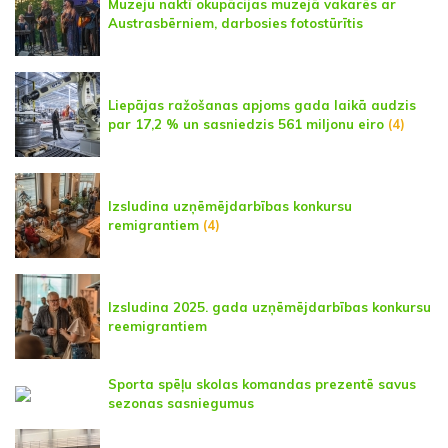
Muzeju naktī okupācijas muzejā vakarēs ar
Austrasbērniem, darbosies fotostūrītis
Liepājas ražošanas apjoms gada laikā audzis
par 17,2 % un sasniedzis 561 miljonu eiro
(4)
Izsludina uzņēmējdarbības konkursu
remigrantiem
(4)
Izsludina 2025. gada uzņēmējdarbības konkursu
reemigrantiem
Sporta spēļu skolas komandas prezentē savus
sezonas sasniegumus