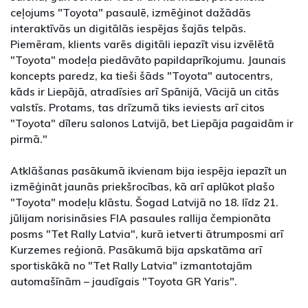
ceļojums "Toyota" pasaulē, izmēģinot dažādās
interaktīvās un digitālās iespējas šajās telpās.
Piemēram, klients varēs digitāli iepazīt visu izvēlētā
"Toyota" modeļa piedāvāto papildaprīkojumu. Jaunais
koncepts paredz, ka tieši šāds "Toyota" autocentrs,
kāds ir Liepājā, atradīsies arī Spānijā, Vācijā un citās
valstīs. Protams, tas drīzumā tiks ieviests arī citos
"Toyota" dīleru salonos Latvijā, bet Liepāja pagaidām ir
pirmā."
Atklāšanas pasākumā ikvienam bija iespēja iepazīt un
izmēģināt jaunās priekšrocības, kā arī aplūkot plašo
"Toyota" modeļu klāstu. Šogad Latvijā no 18. līdz 21.
jūlijam norisināsies FIA pasaules rallija čempionāta
posms "Tet Rally Latvia", kurā ietverti ātrumposmi arī
Kurzemes reģionā. Pasākumā bija apskatāma arī
sportiskākā no "Tet Rally Latvia" izmantotajām
automašīnām – jaudīgais "Toyota GR Yaris".