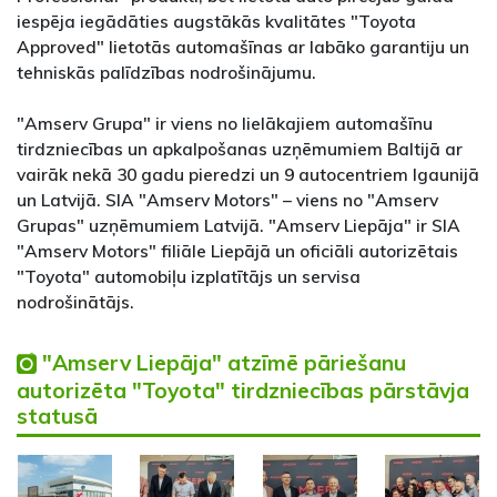
iespēja iegādāties augstākās kvalitātes "Toyota
Approved" lietotās automašīnas ar labāko garantiju un
tehniskās palīdzības nodrošinājumu.
"Amserv Grupa" ir viens no lielākajiem automašīnu
tirdzniecības un apkalpošanas uzņēmumiem Baltijā ar
vairāk nekā 30 gadu pieredzi un 9 autocentriem Igaunijā
un Latvijā. SIA "Amserv Motors" – viens no "Amserv
Grupas" uzņēmumiem Latvijā. "Amserv Liepāja" ir SIA
"Amserv Motors" filiāle Liepājā un oficiāli autorizētais
"Toyota" automobiļu izplatītājs un servisa
nodrošinātājs.
"Amserv Liepāja" atzīmē pāriešanu
autorizēta "Toyota" tirdzniecības pārstāvja
statusā