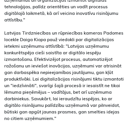
uzņēmumus un organizācijas izmantot digitālās
tehnoloģijas, palīdz orientēties un vadīt procesus
digitālajā laikmetā, kā arī veicina inovatīvu risinājumu
attīstību."
Latvijas Tirdzniecības un rūpniecības kameras Padomes
locekle Daiga Kiopa pauž viedokli par digitalizācijas
ietekmi uzņēmumu attīstībā: "Latvijas uzņēmumu
konkurētspēja cieši saistīta ar digitālo iespēju
izmantošanu. Efektivizējot procesus, automatizējot
ražošanu un ieviešot inovācijas, uzņēmumi var atrisināt
gan darbaspēka nepieejamības jautājumu, gan kļūt
produktīvāki. Lai digitalizācijas risinājumi tiktu izmantoti
un "iedzīvināti", svarīgi šajā procesā ir iesaistīt ne tikai
lēmuma pieņēmējus – vadītājus, bet arī uzņēmuma
darbiniekus. Savukārt, lai ieraudzītu iespējas, ko ar
digitālo risinājumu palīdzību uzņēmumā var pilnveidot,
būtiski gan apgūt jaunas prasmes, gan smelties idejas
no citiem uzņēmumiem."