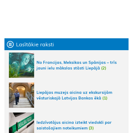
Lasītākie raksti
No Francijas, Meksikas un Spānijas – trīs
jauni ielu mākslas stāsti Liepājā
(2)
Liepājas muzejs aicina uz ekskursijām
vēsturiskajā Latvijas Bankas ēkā
(1)
Iedzīvotājus aicina izteikt viedokli par
saistošajiem noteikumiem
(3)