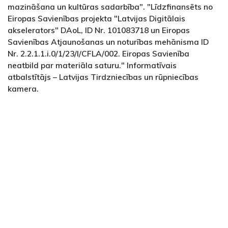
mazināšana un kultūras sadarbība". "Līdzfinansēts no
Eiropas Savienības projekta "Latvijas Digitālais
akselerators" DAoL, ID Nr. 101083718 un Eiropas
Savienības Atjaunošanas un noturības mehānisma ID
Nr. 2.2.1.1.i.0/1/23/I/CFLA/002. Eiropas Savienība
neatbild par materiāla saturu." Informatīvais
atbalstītājs – Latvijas Tirdzniecības un rūpniecības
kamera.