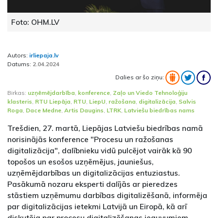
Foto: OHM.LV
Autors:
irliepaja.lv
Datums:
2.04.2024
Dalies ar šo ziņu:
Birkas:
uzņēmējdarbība
,
konference
,
Zaļo un Viedo Tehnoloģiju
klasteris
,
RTU Liepāja
,
RTU
,
LiepU
,
ražošana
,
digitalizācija
,
Salvis
Roga
,
Dace Medne
,
Artis Daugins
,
LTRK
,
Latviešu biedrības nams
Trešdien, 27. martā, Liepājas Latviešu biedrības namā
norisinājās konference "Procesu un ražošanas
digitalizācija", dalībnieku vidū pulcējot vairāk kā 90
topošos un esošos uzņēmējus, jauniešus,
uzņēmējdarbības un digitalizācijas entuziastus.
Pasākumā nozaru eksperti dalījās ar pieredzes
stāstiem uzņēmumu darbības digitalizēšanā, informēja
par digitalizācijas ietekmi Latvijā un Eiropā, kā arī
diskutēja par procesu digitalizēšanas ieguvumiem