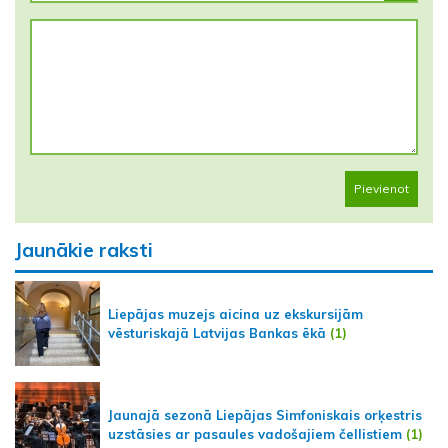
Pievienot
Jaunākie raksti
Liepājas muzejs aicina uz ekskursijām
vēsturiskajā Latvijas Bankas ēkā
(1)
Jaunajā sezonā Liepājas Simfoniskais orķestris
uzstāsies ar pasaules vadošajiem čellistiem
(1)