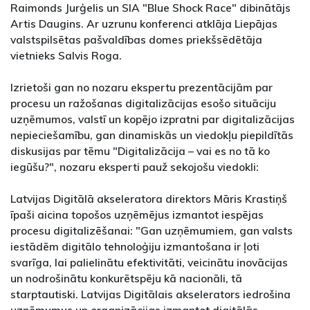
Raimonds Jurģelis un SIA "Blue Shock Race" dibinātājs
Artis Daugins. Ar uzrunu konferenci atklāja Liepājas
valstspilsētas pašvaldības domes priekšsēdētāja
vietnieks Salvis Roga.
Izrietoši gan no nozaru ekspertu prezentācijām par
procesu un ražošanas digitalizācijas esošo situāciju
uzņēmumos, valstī un kopējo izpratni par digitalizācijas
nepieciešamību, gan dinamiskās un viedokļu piepildītās
diskusijas par tēmu "Digitalizācija – vai es no tā ko
iegūšu?", nozaru eksperti pauž sekojošu viedokli:
Latvijas Digitālā akseleratora direktors Māris Krastiņš
īpaši aicina topošos uzņēmējus izmantot iespējas
procesu digitalizēšanai: "Gan uzņēmumiem, gan valsts
iestādēm digitālo tehnoloģiju izmantošana ir ļoti
svarīga, lai palielinātu efektivitāti, veicinātu inovācijas
un nodrošinātu konkurētspēju kā nacionāli, tā
starptautiski. Latvijas Digitālais akselerators iedrošina