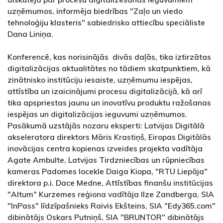
uzņēmumos, informēja biedrības "Zaļo un viedo
tehnoloģiju klasteris" sabiedrisko attiecību speciāliste
Dana Liniņa.
Konferencē, kas norisinājās divās daļās, tika iztirzātas
digitalizācijas aktualitātes no tādiem skatpunktiem, kā
zinātnisko institūciju iesaiste, uzņēmumu iespējas,
attīstība un izaicinājumi procesu digitalizācijā, kā arī
tika apspriestas jaunu un inovatīvu produktu ražošanas
iespējas un digitalizācijas ieguvumi uzņēmumos.
Pasākumā uzstājās nozaru eksperti: Latvijas Digitālā
akseleratora direktors Māris Krastiņš, Eiropas Digitālās
inovācijas centra kopienas izveides projekta vadītāja
Agate Ambulte, Latvijas Tirdzniecības un rūpniecības
kameras Padomes locekle Daiga Kiopa, "RTU Liepāja"
direktora p.i. Dace Medne, Attīstības finanšu institūcijas
"Altum" Kurzemes reģiona vadītāja Ilze Zandberga, SIA
"InPass" līdzīpašnieks Raivis Ekšteins, SIA "Edy365.com"
dibinātājs Oskars Putniņš, SIA "BRUNTOR" dibinātājs