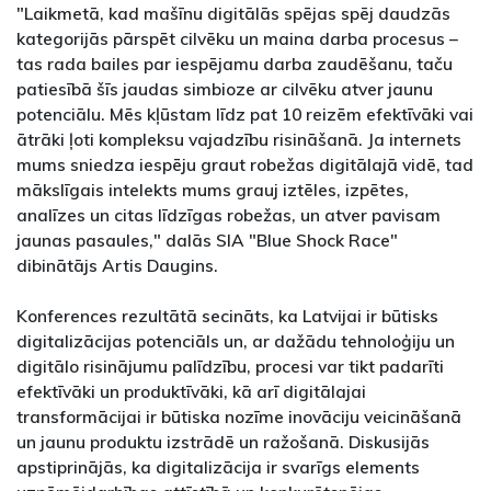
"Laikmetā, kad mašīnu digitālās spējas spēj daudzās
kategorijās pārspēt cilvēku un maina darba procesus –
tas rada bailes par iespējamu darba zaudēšanu, taču
patiesībā šīs jaudas simbioze ar cilvēku atver jaunu
potenciālu. Mēs kļūstam līdz pat 10 reizēm efektīvāki vai
ātrāki ļoti kompleksu vajadzību risināšanā. Ja internets
mums sniedza iespēju graut robežas digitālajā vidē, tad
mākslīgais intelekts mums grauj iztēles, izpētes,
analīzes un citas līdzīgas robežas, un atver pavisam
jaunas pasaules," dalās SIA "Blue Shock Race"
dibinātājs Artis Daugins.
Konferences rezultātā secināts, ka Latvijai ir būtisks
digitalizācijas potenciāls un, ar dažādu tehnoloģiju un
digitālo risinājumu palīdzību, procesi var tikt padarīti
efektīvāki un produktīvāki, kā arī digitālajai
transformācijai ir būtiska nozīme inovāciju veicināšanā
un jaunu produktu izstrādē un ražošanā. Diskusijās
apstiprinājās, ka digitalizācija ir svarīgs elements