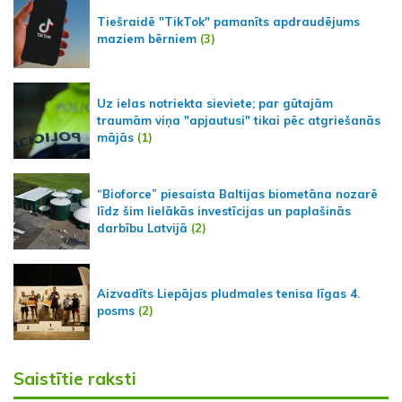
Tiešraidē "TikTok" pamanīts apdraudējums
maziem bērniem
(3)
Uz ielas notriekta sieviete; par gūtajām
traumām viņa "apjautusi" tikai pēc atgriešanās
mājās
(1)
“Bioforce” piesaista Baltijas biometāna nozarē
līdz šim lielākās investīcijas un paplašinās
darbību Latvijā
(2)
Aizvadīts Liepājas pludmales tenisa līgas 4.
posms
(2)
Saistītie raksti