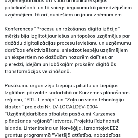
uzņēmējdarbības attīstībā un konkurētspējas
palielināšanā, un tā sniegs ieguvumu kā pieredzējušiem
uzņēmējiem, tā arī jauniešiem un jaunuzņēmumiem.
Konferences "Procesu un ražošanas digitalizācija"
mērķis bija izglītot jauniešus un topošos uzņēmējus par
dažādu digitalizācijas procesu ieviešanu un uzņēmumu
darbības efektivizēšanu, sniedzot iespēju uzņēmējiem
un ekspertiem no dažādām nozarēm dalīties ar
pieredzi, idejām un labākajām praksēm digitālās
transformācijas veicināšanā.
Pasākumu organizēja Liepājas pilsēta un Liepājas
Izglītības pārvalde sadarbībā ar Kurzemes plānošanas
reģionu, "RTU Liepāja" un "Zaļo un viedo tehnoloģiju
klasteri" projekta Nr. LV-LOCALDEV-0004
"Uzņēmējdarbības atbalsta pasākumi Kurzemes
plānošanas reģionā" ietvaros. Projektu līdzfinansē
Islande, Lihtenšteina un Norvēģija, izmantojot EEZ
grantus programmā "Vietējā attīstība, nabadzības