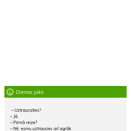
Dienas joks
– Uztraucaties?
– Jā.
– Pirmā reize?
– Nē, esmu uztraucies arī agrāk.