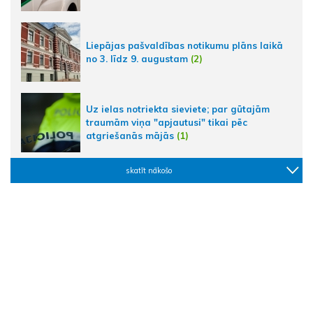
Liepājas pašvaldības notikumu plāns laikā
no 3. līdz 9. augustam
(2)
Uz ielas notriekta sieviete; par gūtajām
traumām viņa "apjautusi" tikai pēc
atgriešanās mājās
(1)
skatīt nākošo