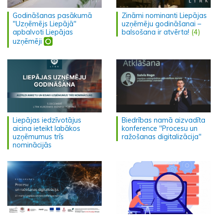
Godināšanas pasākumā
Zināmi nominanti Liepājas
"Uzņēmējs Liepājā"
uzņēmēju godināšanai –
apbalvoti Liepājas
balsošana ir atvērta!
(4)
uzņēmēji
Liepājas iedzīvotājus
Biedrības namā aizvadīta
aicina ieteikt labākos
konference "Procesu un
uzņēmumus trīs
ražošanas digitalizācija"
nominācijās