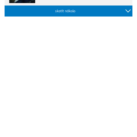
skatīt nākošo