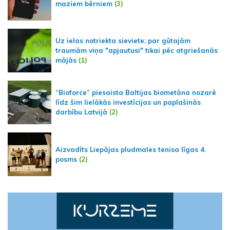
maziem bērniem
(3)
Uz ielas notriekta sieviete; par gūtajām
traumām viņa "apjautusi" tikai pēc atgriešanās
mājās
(1)
“Bioforce” piesaista Baltijas biometāna nozarē
līdz šim lielākās investīcijas un paplašinās
darbību Latvijā
(2)
Aizvadīts Liepājas pludmales tenisa līgas 4.
posms
(2)