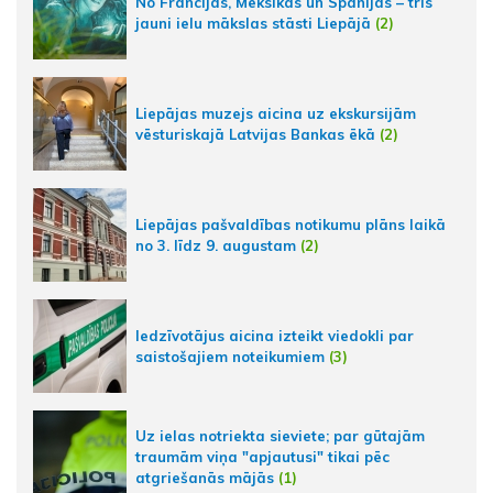
No Francijas, Meksikas un Spānijas – trīs
jauni ielu mākslas stāsti Liepājā
(2)
Liepājas muzejs aicina uz ekskursijām
vēsturiskajā Latvijas Bankas ēkā
(2)
Liepājas pašvaldības notikumu plāns laikā
no 3. līdz 9. augustam
(2)
Iedzīvotājus aicina izteikt viedokli par
saistošajiem noteikumiem
(3)
Uz ielas notriekta sieviete; par gūtajām
traumām viņa "apjautusi" tikai pēc
atgriešanās mājās
(1)