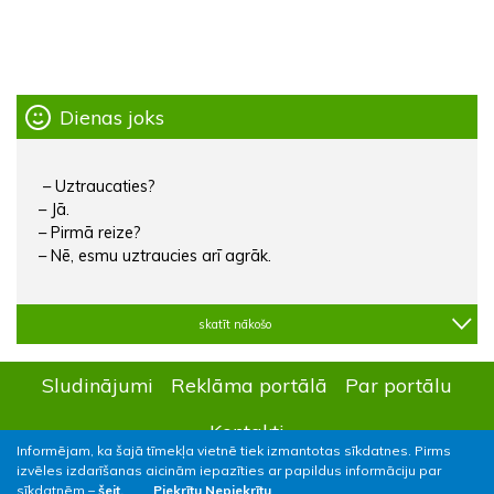
Dienas joks
– Uztraucaties?
– Jā.
– Pirmā reize?
– Nē, esmu uztraucies arī agrāk.
skatīt nākošo
Sludinājumi
Reklāma portālā
Par portālu
Kontakti
Informējam, ka šajā tīmekļa vietnē tiek izmantotas sīkdatnes. Pirms
izvēles izdarīšanas aicinām iepazīties ar papildus informāciju par
sīkdatnēm –
šeit.
Piekrītu
Nepiekrītu