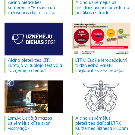
Aicina piedalīties
Aicina uzņēmējus uz
konferencē "Procesu un
meistarklasi par privātuma
ražošanas digitalizācija"
politikas izstrādi
Aicina pieteikties LTRK
LTRK: Esošie ierobežojumi
rīkotajā virtuālajā festivālā
tirdzniecībā varētu
"Uzņēmēju dienas"
saglabāties 2–3 nedēļas
Lsm.lv: Liepājā mazos
Aicina uzņēmējus
uzņēmējus krīze skar
pieteikties dalībai LTRK
vissmagāk
Kurzemes Biznesa klubam
(3)