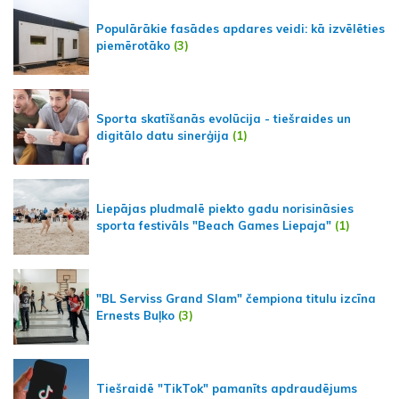
Populārākie fasādes apdares veidi: kā izvēlēties
piemērotāko
(3)
Sporta skatīšanās evolūcija - tiešraides un
digitālo datu sinerģija
(1)
Liepājas pludmalē piekto gadu norisināsies
sporta festivāls "Beach Games Liepaja"
(1)
"BL Serviss Grand Slam" čempiona titulu izcīna
Ernests Buļko
(3)
Tiešraidē "TikTok" pamanīts apdraudējums