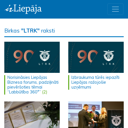
Birkas
"LTRK"
raksti
Norisināsies Liepājas
Izbraukuma tūrēs iepazīti
Biznesa forums, padziļināti
Liepājas ražojošie
pievēršoties tēmai
uzņēmumi
“Labbūtība 360°”
(2)