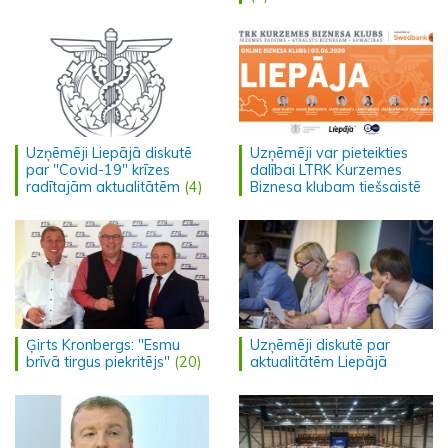
Uzņēmēji Liepājā diskutē
Uzņēmēji var pieteikties
par "Covid-19" krīzes
dalībai LTRK Kurzemes
radītajām aktualitātēm
(4)
Biznesa klubam tiešsaistē
Ģirts Kronbergs: "Esmu
Uzņēmēji diskutē par
brīvā tirgus piekritējs"
(20)
aktualitātēm Liepājā