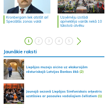
Kronbergam liek atstāt arī
Uzņēmēju izstādi
Speciālās zonas valdi
apmeklēja vairāk nekā 10
tūkstoši cilvēku
1
2
3
4
5
Jaunākie raksti
Liepājas muzejs aicina uz ekskursijām
vēsturiskajā Latvijas Bankas ēkā
(2)
Jaunajā sezonā Liepājas Simfoniskais orķestris
uzstāsies ar pasaules vadošajiem čellistiem
(1)