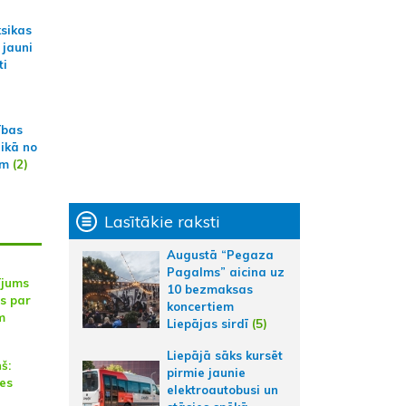
ksikas
 jauni
ti
ības
aikā no
am
(2)
Lasītākie raksti
Augustā “Pegaza
Pagalms” aicina uz
ījums
10 bezmaksas
s par
koncertiem
m
Liepājas sirdī
(5)
Liepājā sāks kursēt
š:
pirmie jaunie
es
elektroautobusi un