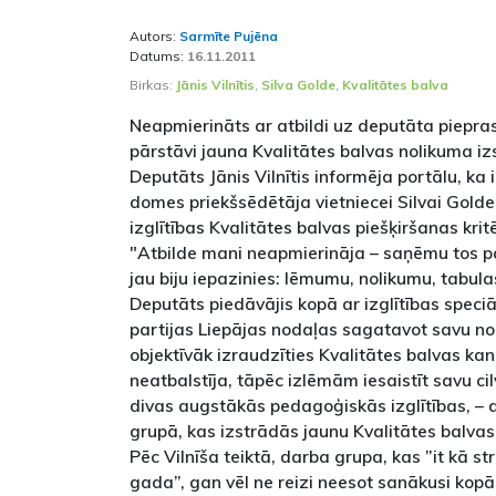
Autors:
Sarmīte Pujēna
Datums:
16.11.2011
Birkas:
Jānis Vilnītis
,
Silva Golde
,
Kvalitātes balva
Neapmierināts ar atbildi uz deputāta pieprasī
pārstāvi jauna Kvalitātes balvas nolikuma iz
Deputāts Jānis Vilnītis informēja portālu, ka 
domes priekšsēdētāja vietniecei Silvai Golde
izglītības Kvalitātes balvas piešķiršanas kritē
"Atbilde mani neapmierināja – saņēmu tos 
jau biju iepazinies: lēmumu, nolikumu, tabulas,
Deputāts piedāvājis kopā ar izglītības speci
partijas Liepājas nodaļas sagatavot savu no
objektīvāk izraudzīties Kvalitātes balvas ka
neatbalstīja, tāpēc izlēmām iesaistīt savu cilvē
divas augstākās pedagoģiskās izglītības, –
grupā, kas izstrādās jaunu Kvalitātes balvas
Pēc Vilnīša teiktā, darba grupa, kas ”it kā s
gada”, gan vēl ne reizi neesot sanākusi kopā