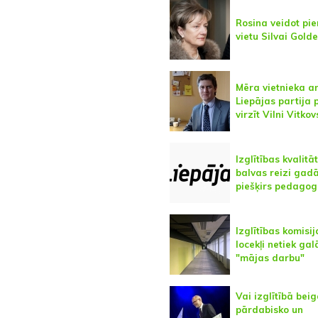
Rosina veidot pi
vietu Silvai Golde
Mēra vietnieka 
Liepājas partija 
virzīt Vilni Vitkov
Izglītības kvalitā
balvas reizi gad
piešķirs pedago
Izglītības komisij
locekļi netiek gal
"mājas darbu"
Vai izglītībā bei
pārdabisko un