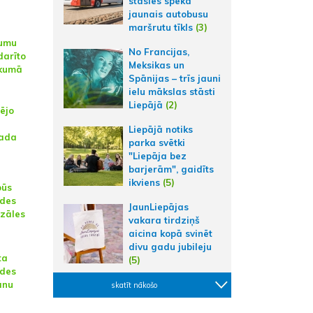
stāsies spēkā
jaunais autobusu
maršrutu tīkls
(3)
jumu
No Francijas,
darīto
Meksikas un
ukumā
Spānijas – trīs jauni
ielu mākslas stāsti
Liepājā
(2)
dējo
Liepājā notiks
gada
parka svētki
"Liepāja bez
barjerām", gaidīts
ikviens
(5)
būs
ldes
JaunLiepājas
zāles
vakara tirdziņš
aicina kopā svinēt
divu gadu jubileju
ta
(5)
ldes
anu
skatīt nākošo