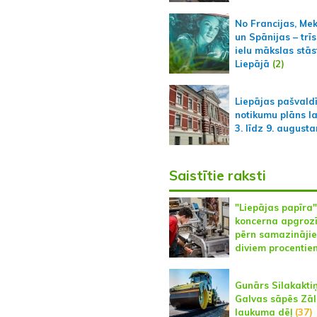
No Francijas, Me
un Spānijas – trīs
ielu mākslas stās
Liepājā
(2)
Liepājas pašvald
notikumu plāns l
3. līdz 9. august
Saistītie raksti
"Liepājas papīra"
koncerna apgroz
pērn samazinājie
diviem procentie
Gunārs Silakaktiņ
Galvas sāpēs Zāl
laukuma dēļ
(37)