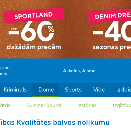
diena,
Askolds, Aisma
usts
Krimināls
Dome
Sports
Vide
Izklai
ātris
Summer Sound
Izstādes
Izglītīb
tības Kvalitātes balvas nolikumu