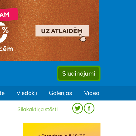
Sludinājumi
de
Viedokļi
Galerijas
Video
a
Silakaktiņa stāsti