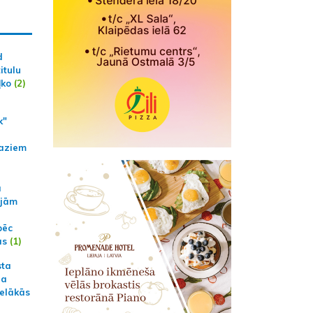
d
itulu
ļko
(2)
k"
aziem
a
ajām
pēc
ās
(1)
sta
na
ielākās