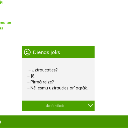
ju
enu un
as
Dienas joks
– Uztraucaties?
– Jā.
– Pirmā reize?
– Nē, esmu uztraucies arī agrāk.
skatīt nākošo
i