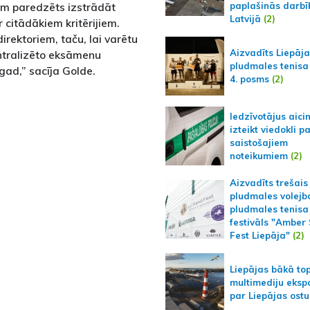
šām paredzēts izstrādāt
paplašinās darbī
Latvijā
(2)
r citādākiem kritērijiem.
irektoriem, taču, lai varētu
Aizvadīts Liepāj
entralizēto eksāmenu
pludmales tenisa
gad,” sacīja Golde.
4. posms
(2)
Iedzīvotājus aici
izteikt viedokli p
saistošajiem
noteikumiem
(2)
Aizvadīts trešais
pludmales volejb
pludmales tenisa
festivāls "Amber
Fest Liepāja"
(2)
Liepājas bākā to
multimediju ekspo
par Liepājas ostu