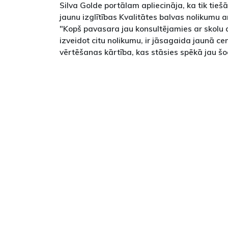
Silva Golde portālam apliecināja, ka tik tie
jaunu izglītības Kvalitātes balvas nolikumu a
"Kopš pavasara jau konsultējamies ar skolu d
izveidot citu nolikumu, ir jāsagaida jaunā c
vērtēšanas kārtība, kas stāsies spēkā jau šo