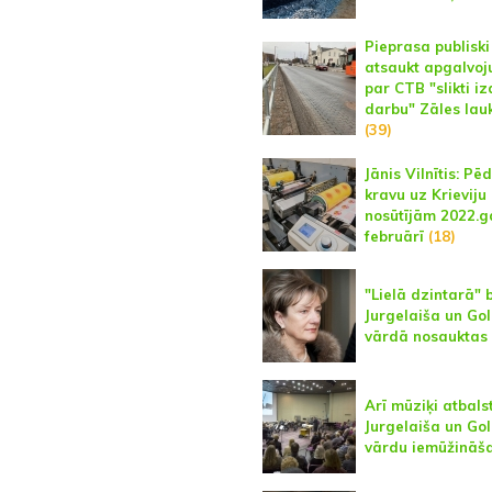
Pieprasa publiski
atsaukt apgalvo
par CTB "slikti iz
darbu" Zāles la
(39)
Jānis Vilnītis: Pē
kravu uz Krieviju
nosūtījām 2022.
februārī
(18)
"Lielā dzintarā" 
Jurgelaiša un Go
vārdā nosauktas 
Arī mūziķi atbals
Jurgelaiša un Go
vārdu iemūžināš