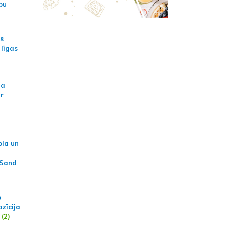
bu
as
 līgas
na
ar
ola un
 Sand
p
zīcija
(2)