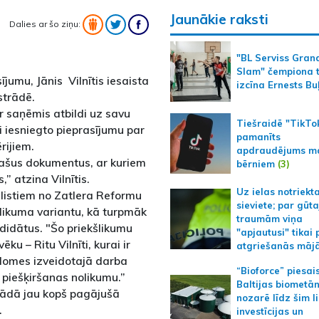
Jaunākie raksti
Dalies ar šo ziņu:
"BL Serviss Gran
Slam" čempiona t
jumu, Jānis Vilnītis iesaista
izcīna Ernests Bu
strādē.
ir saņēmis atbildi uz savu
Tiešraidē "TikTo
i iesniegto pieprasījumu par
pamanīts
rijiem.
apdraudējums m
pašus dokumentus, ar kuriem
bērniem
(3)
” atzina Vilnītis.
Uz ielas notriekt
ālistiem no Zatlera Reformu
sieviete; par gūt
likuma variantu, kā turpmāk
traumām viņa
ndidātus. "Šo priekšlikumu
"apjautusi" tikai 
ku – Ritu Vilnīti, kurai ir
atgriešanās māj
 domes izveidotajā darba
“Bioforce” piesai
 piešķiršanas nolikumu.”
Baltijas biometā
trādā jau kopš pagājušā
nozarē līdz šim l
.
investīcijas un