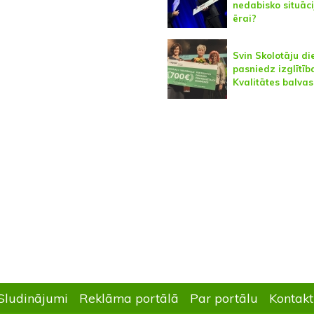
nedabisko situāci
ērai?
Svin Skolotāju di
pasniedz izglītīb
Kvalitātes balvas
Sludinājumi
Reklāma portālā
Par portālu
Kontakt