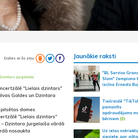
Jaunākie raksti
Dalies ar šo ziņu:
"BL Serviss Gran
Dzintars Jurgelaitis
Slam" čempiona t
izcīna Ernests Bu
certzālē "Lielais dzintars"
ilvas Goldes un Dzintara
Tiešraidē "TikTo
pamanīts
 pilsētas domes
apdraudējums m
rtzālē "Lielais dzintars"
bērniem
(3)
– Dzintara Jurgelaiša vārdā
ārdā nosaukta
Uz ielas notriekt
sieviete; par gūt