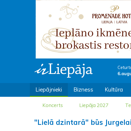
Ceturt
6.aug
Liepājnieki
Bizness
Kultūra
Koncerts
Liepāja 2027
Te
"Lielā dzintarā" būs Jurgel