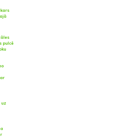
kars
lajā
zāles
s pulcē
loku
no
par
 uz
na
ar