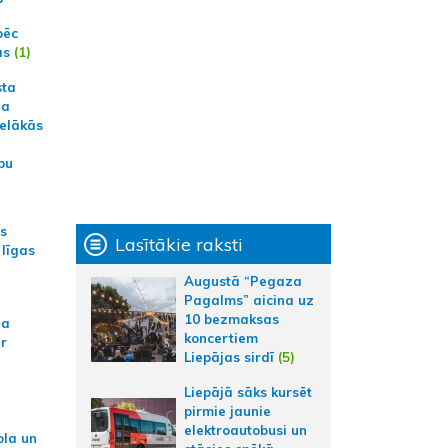
pēc
ās
(1)
sta
na
ielākās
bu
as
Lasītākie raksti
 līgas
Augustā “Pegaza
Pagalms” aicina uz
10 bezmaksas
na
koncertiem
ar
Liepājas sirdī
(5)
Liepājā sāks kursēt
pirmie jaunie
elektroautobusi un
ola un