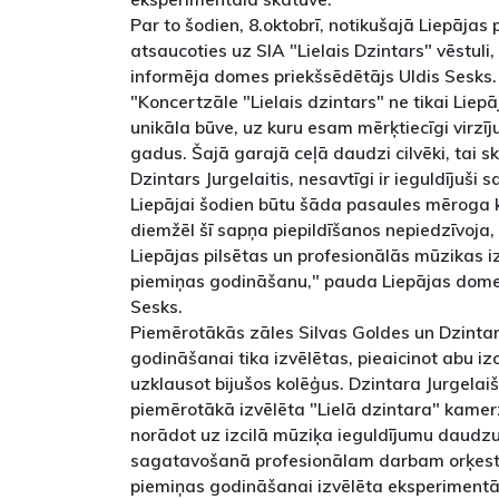
Par to šodien, 8.oktobrī, notikušajā Liepājas
atsaucoties uz SIA "Lielais Dzintars" vēstuli
informēja domes priekšsēdētājs Uldis Sesks.
"Koncertzāle "Lielais dzintars" ne tikai Liepāj
unikāla būve, uz kuru esam mērķtiecīgi virzī
gadus. Šajā garajā ceļā daudzi cilvēki, tai sk
Dzintars Jurgelaitis, nesavtīgi ir ieguldījuši s
Liepājai šodien būtu šāda pasaules mēroga k
diemžēl šī sapņa piepildīšanos nepiedzīvoja,
Liepājas pilsētas un profesionālās mūzikas iz
piemiņas godināšanu," pauda Liepājas domes
Sesks.
Piemērotākās zāles Silvas Goldes un Dzinta
godināšanai tika izvēlētas, pieaicinot abu izc
uzklausot bijušos kolēģus. Dzintara Jurgela
piemērotākā izvēlēta "Lielā dzintara" kamerz
norādot uz izcilā mūziķa ieguldījumu daudz
sagatavošanā profesionālam darbam orķestr
piemiņas godināšanai izvēlēta eksperimentāl