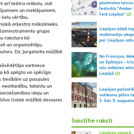
t arī teātra mākslu, vidi
pludmales tenisa
festivāls "Amber
inājumiem un meklējumiem,
Fest Liepāja"
(2)
lielu vērtību.
oniskā orķestra mākslinieks,
Liepājas bākā to
pūšaminstrumentu grupa
multimediju ekspo
ņu raksturo kā
par Liepājas ostu
li un organizētāju,
autors. Dz.Jurgelaitis mūžībā
No Francijas, Me
un Spānijas – trīs
ekšsēdētāja vietniece
ielu mākslas stās
ņa kā spilgta un spēcīga
Liepājā
(2)
s tiesībām uz pasaules
 neatlaidību, talantu un
Liepājas pašvald
pieciešamības ideju un
notikumu plāns l
 Silva Golde mūžībā devusies
3. līdz 9. august
Saistītie raksti
Liepājas vasarā