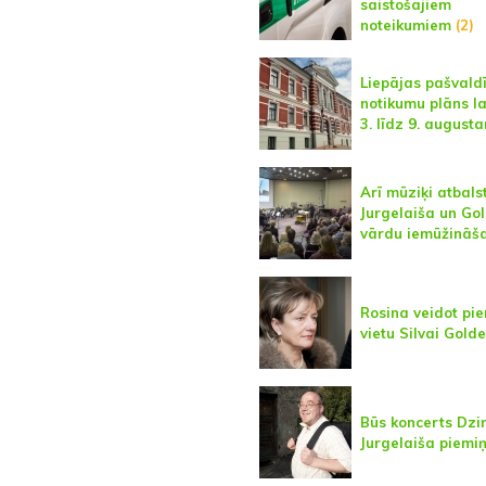
saistošajiem
noteikumiem
(2)
Liepājas pašvald
notikumu plāns l
3. līdz 9. august
Arī mūziķi atbals
Jurgelaiša un Go
vārdu iemūžināš
Rosina veidot pi
vietu Silvai Golde
Būs koncerts Dzi
Jurgelaiša piemi