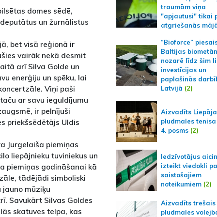
traumām viņa
 pilsētas domes sēdē,
"apjautusi" tikai 
, deputātus un žurnālistus
atgriešanās māj
“Bioforce” piesai
ā, bet visā reģionā ir
Baltijas biometā
jušies vairāk nekā desmit
nozarē līdz šim l
aitā arī Silva Golde un
investīcijas un
avu enerģiju un spēku, lai
paplašinās darbī
oncertzāle. Viņi paši
Latvijā
(2)
 taču ar savu ieguldījumu
augsmē, ir pelnījuši
Aizvadīts Liepāj
 priekšsēdētājs Uldis
pludmales tenisa
4. posms
(2)
ra Jurgelaiša piemiņas
ilo liepājnieku tuviniekus un
Iedzīvotājus aici
izteikt viedokli p
iša piemiņas godināšanai kā
saistošajiem
āle, tādējādi simboliski
noteikumiem
(2)
u jauno mūziķu
ī. Savukārt Silvas Goldes
Aizvadīts trešais
ās skatuves telpa, kas
pludmales volejb