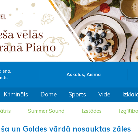
diena,
Askolds, Aisma
usts
Krimināls
Dome
Sports
Vide
Izklai
ātris
Summer Sound
Izstādes
Izglītīb
aiša un Goldes vārdā nosauktas zāles