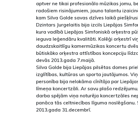
aptver ne tikai profesionālo mūzikas jomu, be
radošiem risinājumiem, jauno talantu izaic
kam Silva Golde savas dzīves laikā piešķīrusi 
Dzintars Jurgelaitis bija izcils Liepājas Simf
kura vadībā Liepājas Simfoniskā orķestra 
ieguva leģendāru kvalitāti. Kolēģi orķestrī vi
daudzskaitlīgu kamermūzikas koncertu dvēse
būtiskāko orķestra attīstības koncepciju līdz
devās 2013.gada 7.maijā.
Silva Golde bija Liepājas pilsētas domes pri
izglītības, kultūras un sporta jautājumos. Vi
personība bija nelokāma cīnītāja par Liepāja
līmeņa koncertzāli. Ar savu plašo redzējumu,
darba spējām viņa noturēja koncertzāles ne
panāca tās celtniecības līguma noslēgšanu.
2013.gada 31.decembrī.