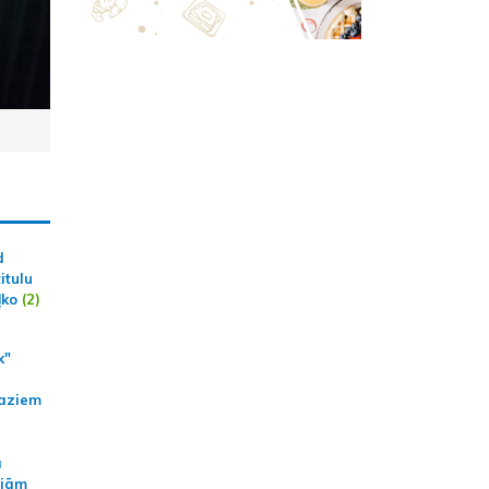
d
itulu
ļko
(2)
k"
aziem
a
ajām