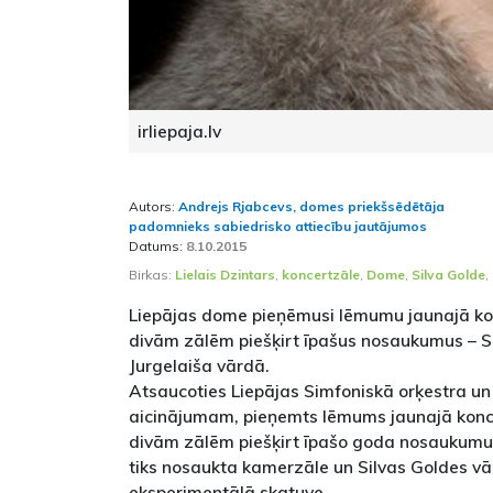
irliepaja.lv
Autors:
Andrejs Rjabcevs, domes priekšsēdētāja
padomnieks sabiedrisko attiecību jautājumos
Datums:
8.10.2015
Birkas:
Lielais Dzintars
,
koncertzāle
,
Dome
,
Silva Golde
,
Liepājas dome pieņēmusi lēmumu jaunajā kon
divām zālēm piešķirt īpašus nosaukumus – S
Jurgelaiša vārdā.
Atsaucoties Liepājas Simfoniskā orķestra un
aicinājumam, pieņemts lēmums jaunajā konce
divām zālēm piešķirt īpašo goda nosaukumu 
tiks nosaukta kamerzāle un Silvas Goldes v
eksperimentālā skatuve.