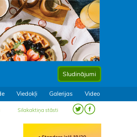
Sludinājumi
de
Viedokļi
Galerijas
Video
a
Silakaktiņa stāsti