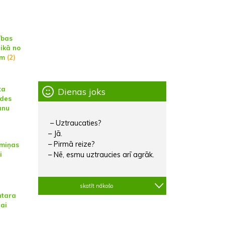
ības
aikā no
am
(2)
ta
Dienas joks
ldes
anu
– Uztraucaties?
– Jā.
– Pirmā reize?
emiņas
i
– Nē, esmu uztraucies arī agrāk.
skatīt nākošo
ntara
ņai