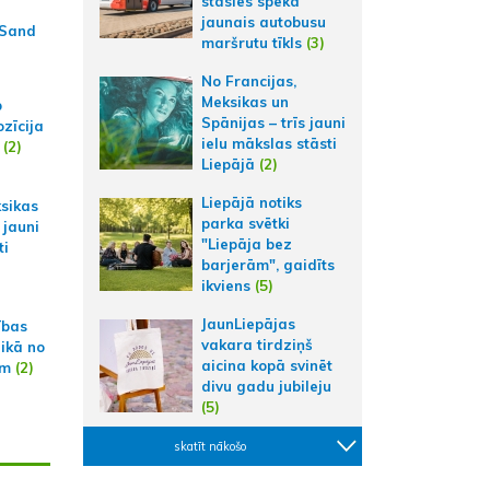
stāsies spēkā
jaunais autobusu
 Sand
maršrutu tīkls
(3)
No Francijas,
Meksikas un
p
Spānijas – trīs jauni
zīcija
ielu mākslas stāsti
(2)
Liepājā
(2)
Liepājā notiks
ksikas
parka svētki
 jauni
"Liepāja bez
ti
barjerām", gaidīts
ikviens
(5)
JaunLiepājas
ības
vakara tirdziņš
aikā no
aicina kopā svinēt
am
(2)
divu gadu jubileju
(5)
skatīt nākošo