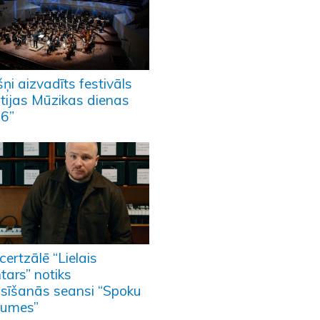
ņi aizvadīts festivāls
ltijas Mūzikas dienas
6”
ertzālē “Lielais
tars” notiks
usīšanās seansi “Spoku
aumes”