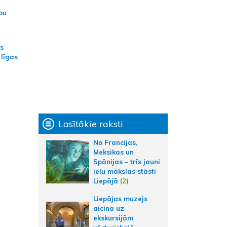
bu
as
 līgas
Lasītākie raksti
No Francijas,
Meksikas un
Spānijas – trīs jauni
ielu mākslas stāsti
Liepājā
(2)
Liepājas muzejs
aicina uz
ekskursijām