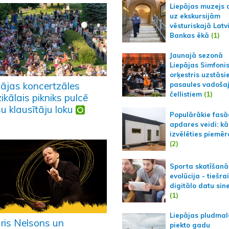
Liepājas muzejs 
uz ekskursijām
vēsturiskajā Latv
Bankas ēkā
(1)
Jaunajā sezonā
Liepājas Simfoni
orķestris uzstāsi
pājas koncertzāles
pasaules vadoša
čellistiem
(1)
kālais pikniks pulcē
u klausītāju loku
Populārākie fas
apdares veidi: kā
izvēlēties piemēr
(2)
Sporta skatīšanā
evolūcija - tiešra
digitālo datu sin
(1)
Liepājas pludmal
ris Nelsons un
piekto gadu