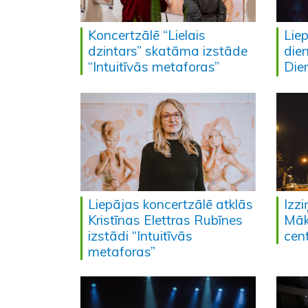
Koncertzālē “Lielais
Lie
dzintars” skatāma izstāde
die
“Intuitīvās metaforas”
Die
Liepājas koncertzālē atklās
Izzi
Kristīnas Elettras Rubīnes
Māk
izstādi “Intuitīvās
cent
metaforas”