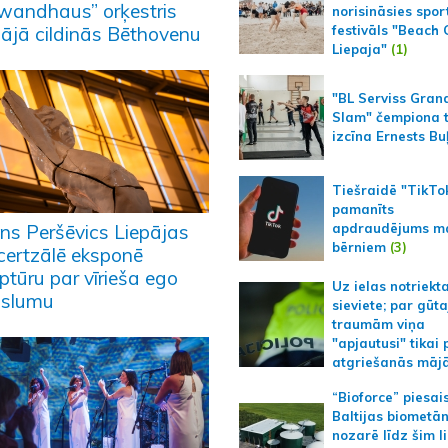
wandhaus” orķestris
norisināsies spor
pājā cildinās Bēthovenu
festivāls "Beach
Liepaja"
(1)
"BL Serviss Gran
Slam" čempiona t
izcīna Ernests Bu
Tiešraidē "TikTo
pamanīts
apdraudējums m
ns Peršēvics Liepājas
bērniem
(3)
certzālē eksponē
ptūru par vīrieša ego
Uz ielas notriekt
uslumu
sieviete; par gūt
traumām viņa
"apjautusi" tikai 
atgriešanās māj
“Bioforce” piesai
Baltijas biometā
nozarē līdz šim l