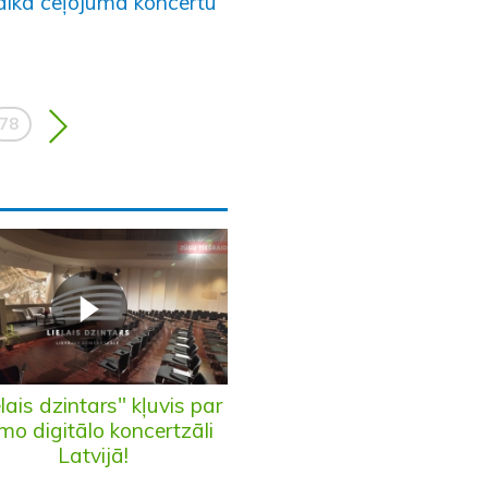
laika ceļojuma koncertu
78
elais dzintars" kļuvis par
rmo digitālo koncertzāli
Latvijā!