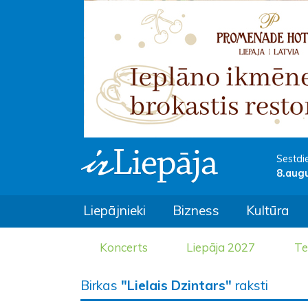
Sestdi
8.aug
Liepājnieki
Bizness
Kultūra
Koncerts
Liepāja 2027
Te
Birkas
"Lielais Dzintars"
raksti