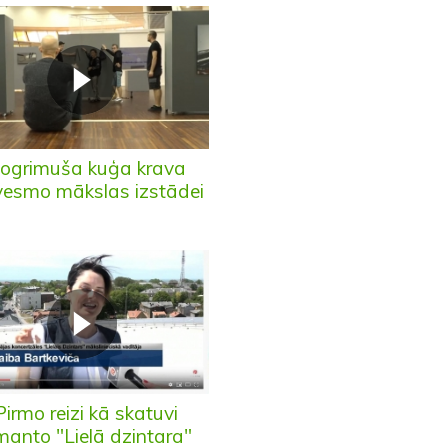
ogrimuša kuģa krava
vesmo mākslas izstādei
Pirmo reizi kā skatuvi
manto "Lielā dzintara"