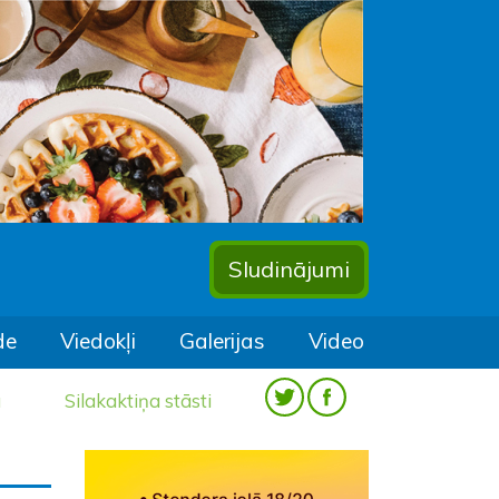
Sludinājumi
de
Viedokļi
Galerijas
Video
a
Silakaktiņa stāsti