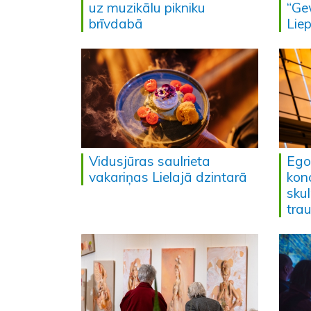
uz muzikālu pikniku
“Ge
brīvdabā
Lie
Vidusjūras saulrieta
Ego
vakariņas Lielajā dzintarā
kon
skul
tra