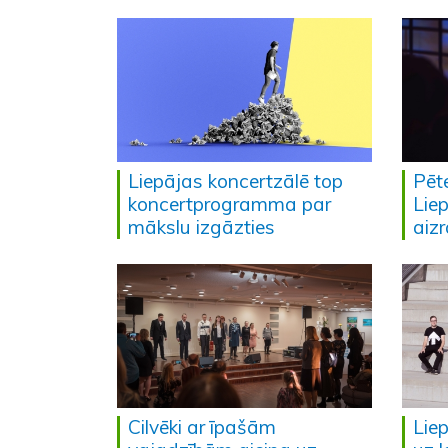
Liepājas koncertzālē top
Pēte
koncertprogramma par
Liep
mākslu izgāzties
aiz
Cilvēki ar īpašām
Lie