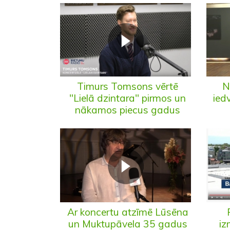
Timurs Tomsons vērtē
N
"Lielā dzintara" pirmos un
ied
nākamos piecus gadus
Ar koncertu atzīmē Lūsēna
un Muktupāvela 35 gadus
iz