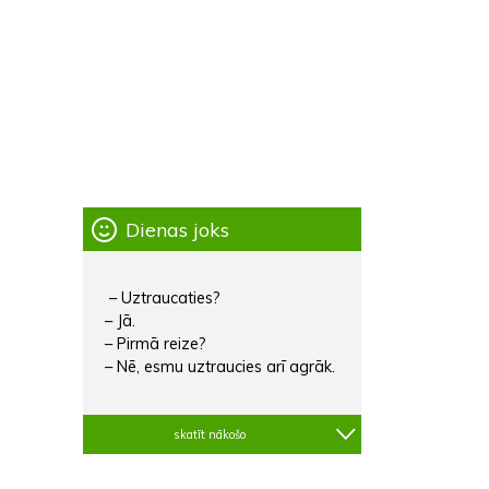
Dienas joks
– Uztraucaties?
– Jā.
– Pirmā reize?
– Nē, esmu uztraucies arī agrāk.
skatīt nākošo