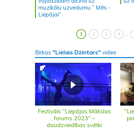
vajadzībām aicina uz
uz 
muzikālu uzvedumu “ Mēs -
Liepājai”
1
2
3
4
...
Birkas
"Lielais Dzintars"
video
"Li
Festivāls "Liepājas Mākslas
pi
forums 2023" –
daudzveidības svētki