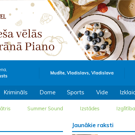
ena,
Mudīte, Vladislavs, Vladislava
usts
Krimināls
Dome
Sports
Vide
Izklai
ātris
Summer Sound
Izstādes
Izglītīb
Jaunākie raksti