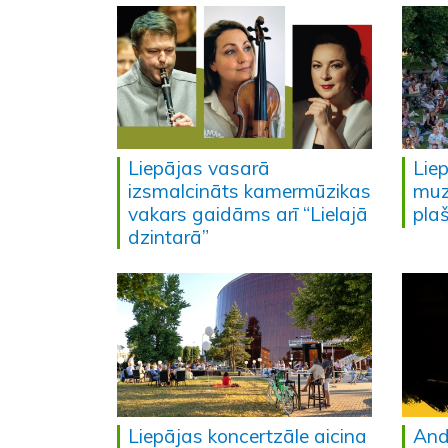
Liepājas vasarā
Lie
izsmalcināts kamermūzikas
muzi
vakars gaidāms arī “Lielajā
plaš
dzintarā”
Liepājas koncertzāle aicina
And