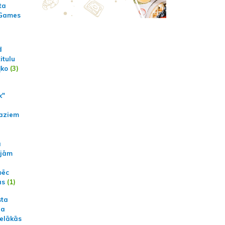
ta
 Games
d
itulu
ļko
(3)
k"
aziem
a
ajām
pēc
ās
(1)
sta
na
ielākās