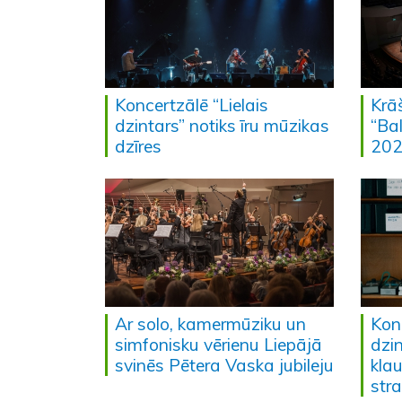
Koncertzālē “Lielais
Krāš
dzintars” notiks īru mūzikas
“Ba
dzīres
202
Ar solo, kamermūziku un
Konc
simfonisku vērienu Liepājā
dzin
svinēs Pētera Vaska jubileju
kla
str