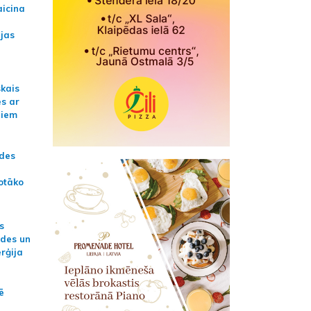
aicina
ijas
skais
es ar
jiem
ādes
otāko
s
ides un
erģija
ē