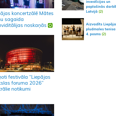
investīcijas un
paplašinās darbī
Latvijā
(2)
pājas koncertzālē Mātes
nu sagaida
Aizvadīts Liepāj
nviditālijas noskaņās
pludmales tenisa
4. posms
(2)
ņoti festivāla “Liepājas
slas foruma 2026”
rālie notikumi