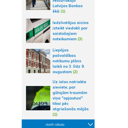
vēsturiskajā
Latvijas Bankas
ēkā
(1)
Iedzīvotājus aicina
izteikt viedokli par
saistošajiem
noteikumiem
(3)
Liepājas
pašvaldības
notikumu plāns
laikā no 3. līdz 9.
augustam
(2)
Uz ielas notriekta
sieviete; par
gūtajām traumām
viņa "apjautusi"
tikai pēc
atgriešanās mājās
(1)
skatīt nākošo