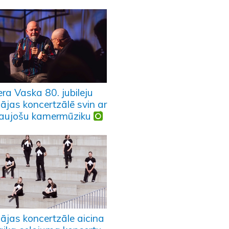
ra Vaska 80. jubileju
ājas koncertzālē svin ar
raujošu kamermūziku
pājas koncertzāle aicina