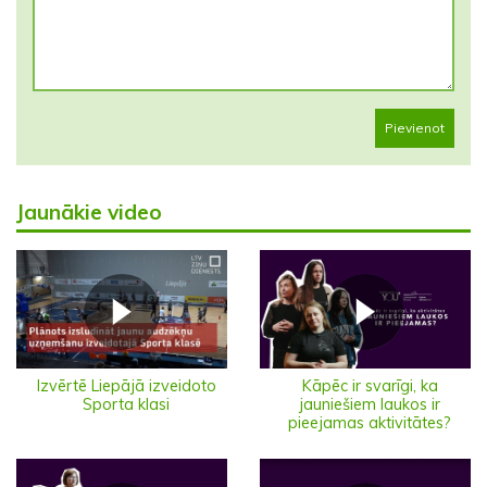
Pievienot
Jaunākie video
Izvērtē Liepājā izveidoto
Kāpēc ir svarīgi, ka
Sporta klasi
jauniešiem laukos ir
pieejamas aktivitātes?