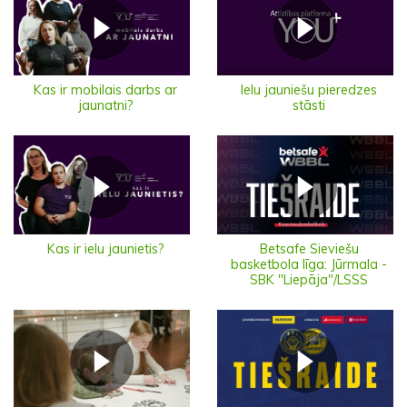
Ielu jauniešu pieredzes
Kas ir mobilais darbs ar
stāsti
jaunatni?
Kas ir ielu jaunietis?
Betsafe Sieviešu
basketbola līga: Jūrmala -
SBK "Liepāja"/LSSS