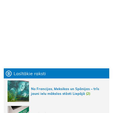
Lasītākie raksti
No Francijas, Meksikas un Spānijas – trīs
jauni ielu mākslas stāsti Liepājā
(2)