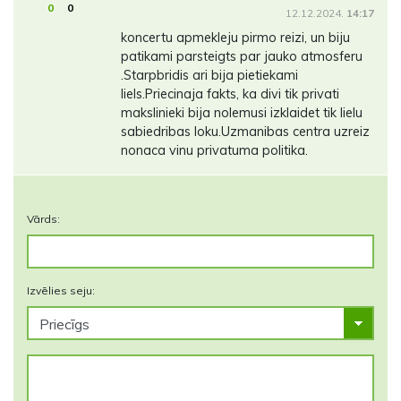
0
0
12.12.2024.
14:17
koncertu apmekleju pirmo reizi, un biju
patikami parsteigts par jauko atmosferu
.Starpbridis ari bija pietiekami
liels.Priecinaja fakts, ka divi tik privati
makslinieki bija nolemusi izklaidet tik lielu
sabiedribas loku.Uzmanibas centra uzreiz
nonaca vinu privatuma politika.
Vārds:
Izvēlies seju: