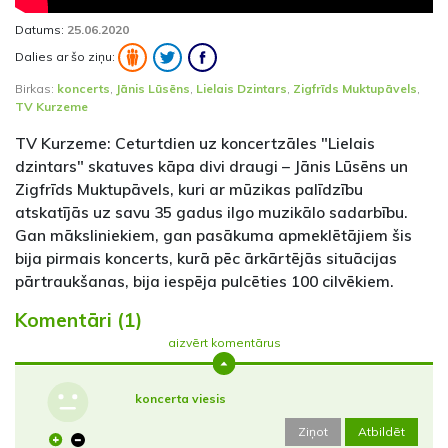
Datums:
25.06.2020
Dalies ar šo ziņu:
Birkas:
koncerts
,
Jānis Lūsēns
,
Lielais Dzintars
,
Zigfrīds Muktupāvels
,
TV Kurzeme
TV Kurzeme: Ceturtdien uz koncertzāles "Lielais
dzintars" skatuves kāpa divi draugi – Jānis Lūsēns un
Zigfrīds Muktupāvels, kuri ar mūzikas palīdzību
atskatījās uz savu 35 gadus ilgo muzikālo sadarbību.
Gan māksliniekiem, gan pasākuma apmeklētājiem šis
bija pirmais koncerts, kurā pēc ārkārtējās situācijas
pārtraukšanas, bija iespēja pulcēties 100 cilvēkiem.
Komentāri (1)
aizvērt komentārus
koncerta viesis
Ziņot
Atbildēt