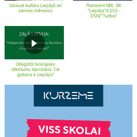
Izbaudi kultūru Liepājā arī
Ramirent NBL: BK
ziemas mēnešos
"Liepāja"/LSSS -
DSN/"Turība"
Obligātā bioloģisko
atkritumu šķirošana. Cik
gatava ir Liepāja?