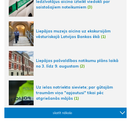
Iedzīvotājus aicina izteikt viedokli par
saistošajiem noteikumiem
(3)
Liepājas muzejs aicina uz ekskursijām
vēsturiskajā Latvijas Bankas ēkā
(1)
Liepājas pašvaldības notikumu plāns laikā
no 3. līdz 9. augustam
(2)
Uz ielas notriekta sieviete; par gūtajām
traumām viņa "apjautusi" tikai pēc
atgriešanās mājās
(1)
skatīt nākošo