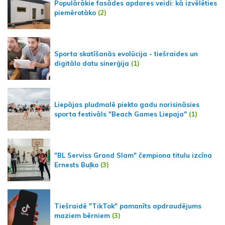
Populārākie fasādes apdares veidi: kā izvēlēties
piemērotāko
(2)
Sporta skatīšanās evolūcija - tiešraides un
digitālo datu sinerģija
(1)
Liepājas pludmalē piekto gadu norisināsies
sporta festivāls "Beach Games Liepaja"
(1)
"BL Serviss Grand Slam" čempiona titulu izcīna
Ernests Buļko
(3)
Tiešraidē "TikTok" pamanīts apdraudējums
maziem bērniem
(3)