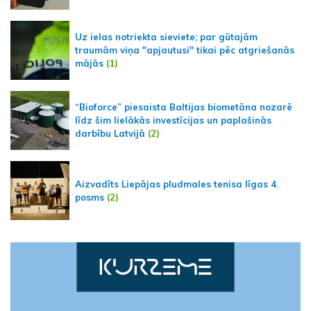
Uz ielas notriekta sieviete; par gūtajām
traumām viņa "apjautusi" tikai pēc atgriešanās
mājās
(1)
“Bioforce” piesaista Baltijas biometāna nozarē
līdz šim lielākās investīcijas un paplašinās
darbību Latvijā
(2)
Aizvadīts Liepājas pludmales tenisa līgas 4.
posms
(2)