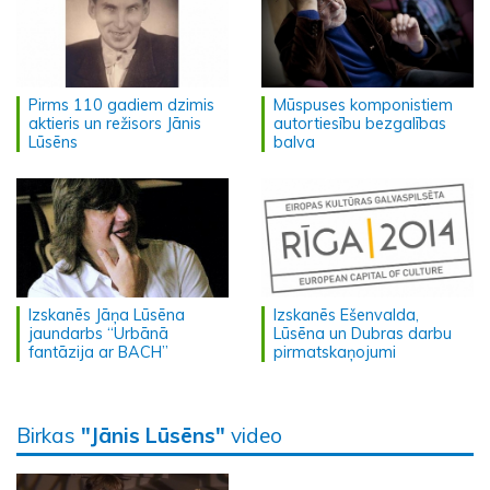
Pirms 110 gadiem dzimis
Mūspuses komponistiem
aktieris un režisors Jānis
autortiesību bezgalības
Lūsēns
balva
Izskanēs Jāņa Lūsēna
Izskanēs Ešenvalda,
jaundarbs “Urbānā
Lūsēna un Dubras darbu
fantāzija ar BACH”
pirmatskaņojumi
Birkas
"Jānis Lūsēns"
video