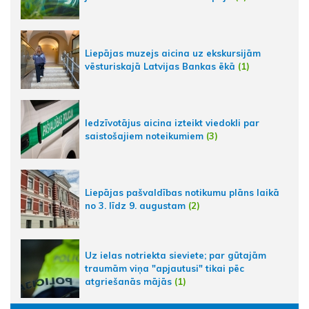
Liepājas muzejs aicina uz ekskursijām
vēsturiskajā Latvijas Bankas ēkā
(1)
Iedzīvotājus aicina izteikt viedokli par
saistošajiem noteikumiem
(3)
Liepājas pašvaldības notikumu plāns laikā
no 3. līdz 9. augustam
(2)
Uz ielas notriekta sieviete; par gūtajām
traumām viņa "apjautusi" tikai pēc
atgriešanās mājās
(1)