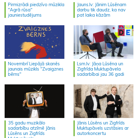
Pirmizrādi piedzīvo mūzikla
Jauns.lv: Jānim Lūsēnam
"Agrā rūsa"
darbu tik daudz, ka nav
jauniestudējums
pat laika kāzām
Novembrī Liepājā skanēs
Lsm.lv: Jāņa Lūsēna un
jaunais mūzikls "Zvaigznes
Zigfrīda Muktupāvela
bērns"
sadarbībai jau 36 gadi
35 gadu muzikālo
Jānis Lūsēns un Zigfrīds
sadarbību atzīmē Jānis
Muktupāvels uzstāsies ar
Lūsēns un Zigfrīds
autorkoncertu