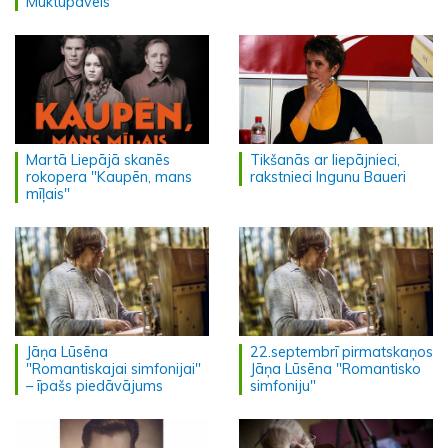
Muktupāvels
Martā Liepājā skanēs
Tikšanās ar liepājnieci,
rokopera "Kaupēn, mans
rakstnieci Ingunu Baueri
mīļais"
Jāņa Lūsēna
22.septembrī pirmatskaņos
"Romantiskajai simfonijai"
Jāņa Lūsēna "Romantisko
– īpašs piedāvājums
simfoniju"