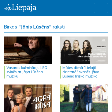
Birkas
"Jānis Lūsēns"
raksti
Vasaras kulmināciju LSO
Mātes dienā "Lielajā
svinēs ar Jāņa Lūsēna
dzintarā" skanēs Jāņa
mūziku
Lūsēna liriskā mūzika