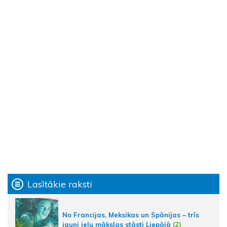
Lasītākie raksti
No Francijas, Meksikas un Spānijas – trīs
jauni ielu mākslas stāsti Liepājā
(2)