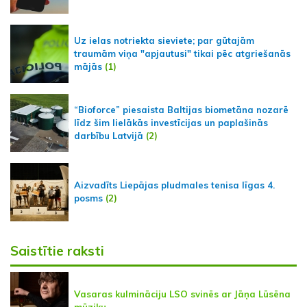
Uz ielas notriekta sieviete; par gūtajām
traumām viņa "apjautusi" tikai pēc atgriešanās
mājās
(1)
“Bioforce” piesaista Baltijas biometāna nozarē
līdz šim lielākās investīcijas un paplašinās
darbību Latvijā
(2)
Aizvadīts Liepājas pludmales tenisa līgas 4.
posms
(2)
Saistītie raksti
Vasaras kulmināciju LSO svinēs ar Jāņa Lūsēna