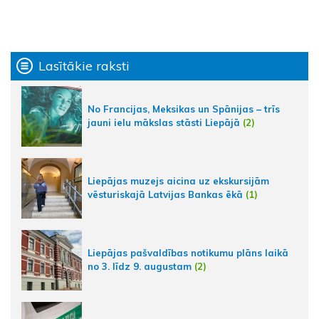
Lasītākie raksti
No Francijas, Meksikas un Spānijas – trīs
jauni ielu mākslas stāsti Liepājā
(2)
Liepājas muzejs aicina uz ekskursijām
vēsturiskajā Latvijas Bankas ēkā
(1)
Liepājas pašvaldības notikumu plāns laikā
no 3. līdz 9. augustam
(2)