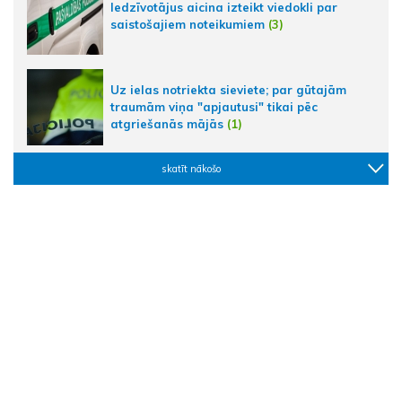
Iedzīvotājus aicina izteikt viedokli par
saistošajiem noteikumiem
(3)
Uz ielas notriekta sieviete; par gūtajām
traumām viņa "apjautusi" tikai pēc
atgriešanās mājās
(1)
skatīt nākošo