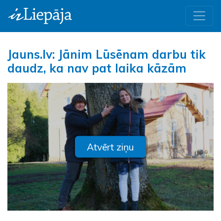
Jauns.lv: Jānim Lūsēnam darbu tik
daudz, ka nav pat laika kāzām
Atvērt ziņu