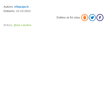
Autors:
irliepaja.lv
Datums:
22.10.2021
Dalies ar šo ziņu:
Birkas:
Jānis Lūsēns