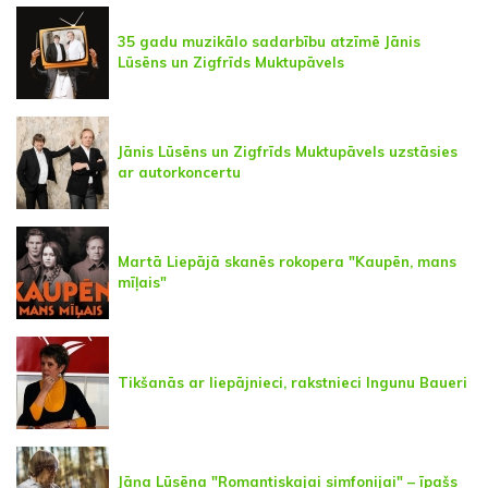
35 gadu muzikālo sadarbību atzīmē Jānis
Lūsēns un Zigfrīds Muktupāvels
Jānis Lūsēns un Zigfrīds Muktupāvels uzstāsies
ar autorkoncertu
Martā Liepājā skanēs rokopera "Kaupēn, mans
mīļais"
Tikšanās ar liepājnieci, rakstnieci Ingunu Baueri
Jāņa Lūsēna "Romantiskajai simfonijai" – īpašs