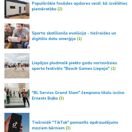
Populārākie fasādes apdares veidi: kā izvēlēties
piemērotāko
(2)
Sporta skatīšanās evolūcija - tiešraides un
digitālo datu sinerģija
(1)
Liepājas pludmalē piekto gadu norisināsies
sporta festivāls "Beach Games Liepaja"
(1)
"BL Serviss Grand Slam" čempiona titulu izcīna
Ernests Buļko
(3)
Tiešraidē "TikTok" pamanīts apdraudējums
maziem bērniem
(3)