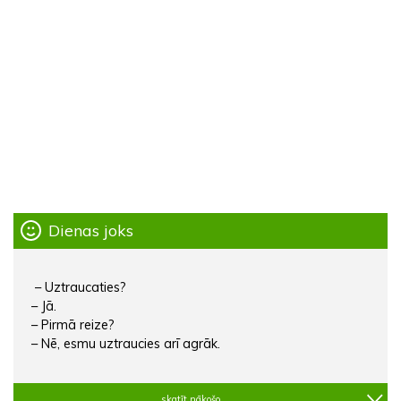
Dienas joks
– Uztraucaties?
– Jā.
– Pirmā reize?
– Nē, esmu uztraucies arī agrāk.
skatīt nākošo