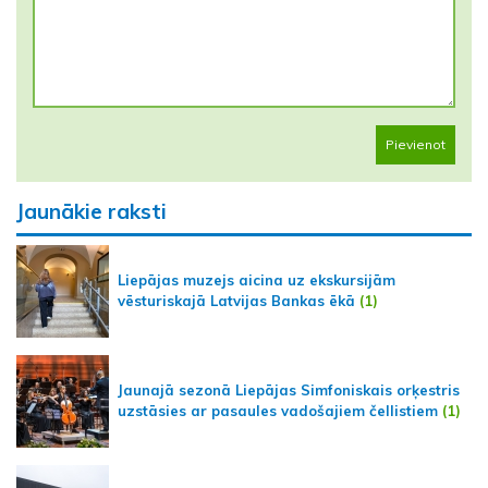
Pievienot
Jaunākie raksti
Liepājas muzejs aicina uz ekskursijām
vēsturiskajā Latvijas Bankas ēkā
(1)
Jaunajā sezonā Liepājas Simfoniskais orķestris
uzstāsies ar pasaules vadošajiem čellistiem
(1)