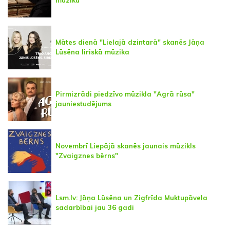
mūziku
Mātes dienā "Lielajā dzintarā" skanēs Jāņa
Lūsēna liriskā mūzika
Pirmizrādi piedzīvo mūzikla "Agrā rūsa"
jauniestudējums
Novembrī Liepājā skanēs jaunais mūzikls
"Zvaigznes bērns"
Lsm.lv: Jāņa Lūsēna un Zigfrīda Muktupāvela
sadarbībai jau 36 gadi