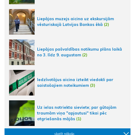
Liepājas muzejs aicina uz ekskursijām
vēsturiskajā Latvijas Bankas ēkā
(2)
Liepājas pašvaldības notikumu plāns laikā
no 3. līdz 9. augustam
(2)
Iedzīvotājus aicina izteikt viedokli par
saistošajiem noteikumiem
(3)
Uz ielas notriekta sieviete; par gūtajām
traumām viņa "apjautusi" tikai pēc
atgriešanās mājās
(1)
skatīt nākošo