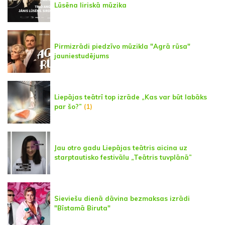
Lūsēna liriskā mūzika
Pirmizrādi piedzīvo mūzikla "Agrā rūsa"
jauniestudējums
Liepājas teātrī top izrāde „Kas var būt labāks
par šo?”
(1)
Jau otro gadu Liepājas teātris aicina uz
starptautisko festivālu „Teātris tuvplānā”
Sieviešu dienā dāvina bezmaksas izrādi
"Bīstamā Biruta"