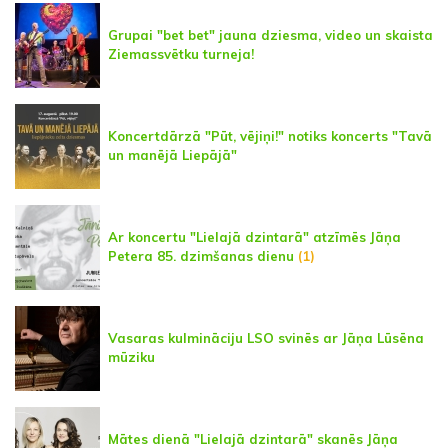
Grupai "bet bet" jauna dziesma, video un skaista
Ziemassvētku turneja!
Koncertdārzā "Pūt, vējiņi!" notiks koncerts "Tavā
un manējā Liepājā"
Ar koncertu "Lielajā dzintarā" atzīmēs Jāņa
Petera 85. dzimšanas dienu
(1)
Vasaras kulmināciju LSO svinēs ar Jāņa Lūsēna
mūziku
Mātes dienā "Lielajā dzintarā" skanēs Jāņa