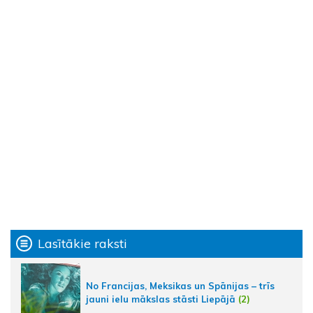
Lasītākie raksti
No Francijas, Meksikas un Spānijas – trīs
jauni ielu mākslas stāsti Liepājā
(2)