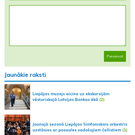
Pievienot
Jaunākie raksti
Liepājas muzejs aicina uz ekskursijām
vēsturiskajā Latvijas Bankas ēkā
(2)
Jaunajā sezonā Liepājas Simfoniskais orķestris
uzstāsies ar pasaules vadošajiem čellistiem
(1)