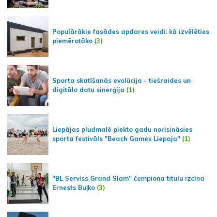
Populārākie fasādes apdares veidi: kā izvēlēties
piemērotāko
(3)
Sporta skatīšanās evolūcija - tiešraides un
digitālo datu sinerģija
(1)
Liepājas pludmalē piekto gadu norisināsies
sporta festivāls "Beach Games Liepaja"
(1)
"BL Serviss Grand Slam" čempiona titulu izcīna
Ernests Buļko
(3)