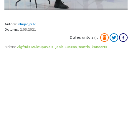
Autors:
irliepaja.lv
Datums:
2.03.2021
Dalies ar šo ziņu:
Birkas:
Zigfrīds Muktupāvels
,
Jānis Lūsēns
,
teātris
,
koncerts