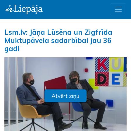
Lsm.lv: Jāņa Lūsēna un Zigfrīda
Muktupāvela sadarbībai jau 36
gadi
Atvērt ziņu