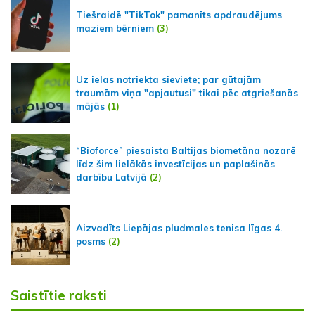
Tiešraidē "TikTok" pamanīts apdraudējums
maziem bērniem
(3)
Uz ielas notriekta sieviete; par gūtajām
traumām viņa "apjautusi" tikai pēc atgriešanās
mājās
(1)
“Bioforce” piesaista Baltijas biometāna nozarē
līdz šim lielākās investīcijas un paplašinās
darbību Latvijā
(2)
Aizvadīts Liepājas pludmales tenisa līgas 4.
posms
(2)
Saistītie raksti