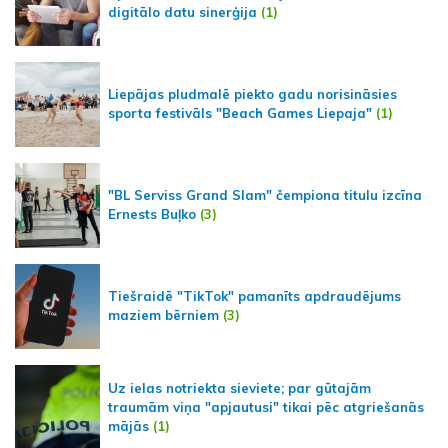
digitālo datu sinerģija
(1)
Liepājas pludmalē piekto gadu norisināsies
sporta festivāls "Beach Games Liepaja"
(1)
"BL Serviss Grand Slam" čempiona titulu izcīna
Ernests Buļko
(3)
Tiešraidē "TikTok" pamanīts apdraudējums
maziem bērniem
(3)
Uz ielas notriekta sieviete; par gūtajām
traumām viņa "apjautusi" tikai pēc atgriešanās
mājās
(1)