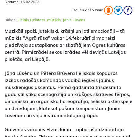
Datums:
15.02.2023
Dalies ar šo ziņu:
Birkas:
Lielais Dzintars
,
mūzikls
,
Jānis Lūsēns
Muzikāli spoži, jutekliski, krāšņi un ļoti emocionāli – tā
mūzikls "Agrā rūsa" vakar 14.februārī pirmo reizi
piedzīvoja sastapšanos ar skatītājiem Ogres kultūras
centrā. Pirmizrādei sekos izrādes vēl deviņās Latvijas
pilsētās, arī Liepājā.
Jāņa Lūsēna un Pētera Brūvera lieliskais kopdarbs
izcilas radošās komandas vadībā ieguvis jaunus
mūsdienīgus akcentus. Pērnā gadsimta trīsdesmito
gadu stilistika scenogrāfijā un krāšņos skatuves tērpos,
dinamiska un organiska horeogrāfija, lieliska aktierspēle
un dziedājumi, klātesot pašam komponistam Jānim
Lūsēnam un viņa instrumentālajai grupai.
Galvenās varones Elzas lomā – apburošā dziedātāja
Beāte Zviedre. "Elzas loma man ir devusi iespēju domāt