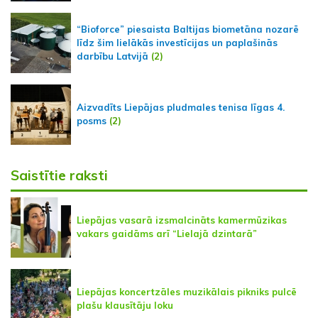
“Bioforce” piesaista Baltijas biometāna nozarē
līdz šim lielākās investīcijas un paplašinās
darbību Latvijā
(2)
Aizvadīts Liepājas pludmales tenisa līgas 4.
posms
(2)
Saistītie raksti
Liepājas vasarā izsmalcināts kamermūzikas
vakars gaidāms arī “Lielajā dzintarā”
Liepājas koncertzāles muzikālais pikniks pulcē
plašu klausītāju loku