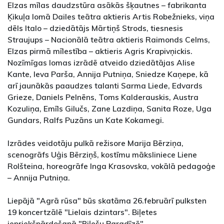
Elzas mīlas daudzstūra asākās šķautnes – fabrikanta
Ķikuļa lomā Dailes teātra aktieris Artis Robežnieks, viņa
dēls Italo – dziedātājs Mārtiņš Strods, tiesnesis
Straujups – Nacionālā teātra aktieris Raimonds Celms,
Elzas pirmā mīlestība – aktieris Agris Krapivņickis.
Nozīmīgas lomas izrādē atveido dziedātājas Alise
Kante, Ieva Parša, Annija Putniņa, Sniedze Kaņepe, kā
arī jaunākās paaudzes talanti Sarma Liede, Edvards
Grieze, Daniels Pelnēns, Toms Kalderauskis, Austra
Kozuliņa, Emīls Gilučs, Zane Lazdiņa, Sanita Roze, Uga
Gundars, Ralfs Puzāns un Kate Kokamegi.
Izrādes veidotāju pulkā režisore Marija Bērziņa,
scenogrāfs Uģis Bērziņš, kostīmu māksliniece Liene
Rolšteina, horeogrāfe Inga Krasovska, vokālā pedagoģe
– Annija Putniņa.
Liepājā "Agrā rūsa" būs skatāma 26.februārī pulksten
19 koncertzālē "Lielais dzintars". Biļetes
iepriekšpārdošanā "Biļešu Paradīzē".