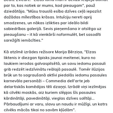
par to, kas notiek ar mums, kad pieaugam", pauž
dziedātāja. "Mūsu trauslā esība dzīves ceļā iepazīst
dažādas mīlestības krāsas. Intuīciju nereti aprij
smadzenes, un nākas izlikties par ideālo bildi
sabiedrības galerijā. Sevis pieņemšana ir atslēga uz
pieaugšanu – it kā vienkārši noformulēt, bet sasodīti
sarežģīti iemācīties."
Kā atzīmē izrādes režisore Marija Bērziņa, "Elzas
liktenis ir diezgan tipisks jaunai meitenei, kura no
laukiem ierodas galvaspilsētā, un savu iedomu pasauli
grib redzēt iedzīvinātu reālajā pasaulē. Tomēr ilūzijas
brūk un to sagraušanā aktīvi piedalās iedomu pasaules
karnevāla personāži – Commedia dell'arte jeb
delartiskās komēdijas tēli dzaņņi. Izrādē viņi iezīmējas
kā cilvēki maskās, aiz kuriem slēpjas šīs pasaules
kārdinātāji, pavedinātāji, vieglas dzīves solītāji...
Pārbaudījumi ar varu, slavu un naudu ir mūžīgi, un katrs
cilvēks mācās tikai no savām kļūdām".