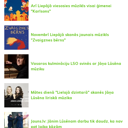
Arī Liepājā viesosies mūzikls visai ģimenei
"Karlsons"
Novembrī Liepājā skanēs jaunais mūzikls
"Zvaigznes bērns"
Vasaras kulmināciju LSO svinēs ar Jāņa Lūsēna
mūziku
Mātes dienā "Lielajā dzintarā" skanēs Jāņa
Lūsēna liriskā mūzika
Jauns.lv: Jānim Lūsēnam darbu tik daudz, ka nav
pat laika kāzām