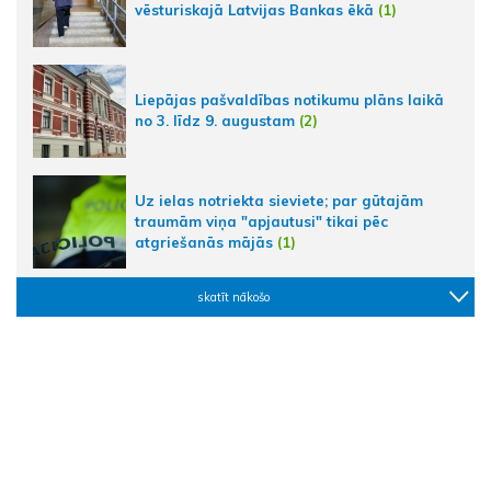
vēsturiskajā Latvijas Bankas ēkā
(1)
Liepājas pašvaldības notikumu plāns laikā
no 3. līdz 9. augustam
(2)
Uz ielas notriekta sieviete; par gūtajām
traumām viņa "apjautusi" tikai pēc
atgriešanās mājās
(1)
skatīt nākošo