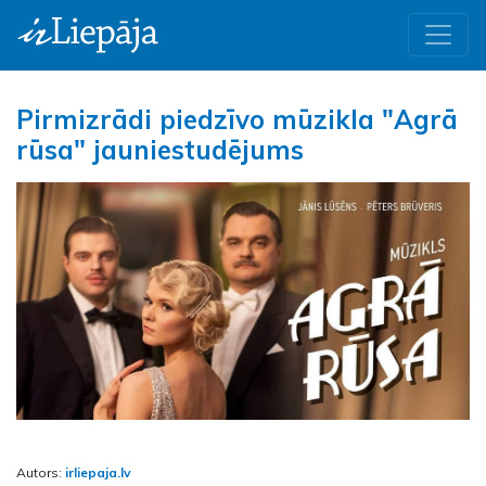
Pirmizrādi piedzīvo mūzikla "Agrā
rūsa" jauniestudējums
Autors:
irliepaja.lv