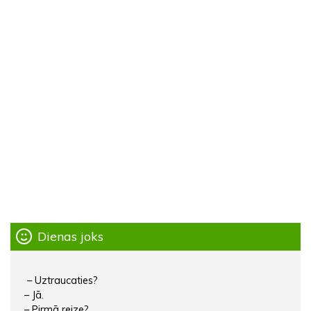
Dienas joks
– Uztraucaties?
– Jā.
– Pirmā reize?