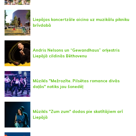
Liepājas koncertzāle aicina uz muzikālu pikniku
brīvdabā
Andris Nelsons un “Gewandhaus” orķestris
Liepājā cildinās Bēthovenu
Mūzikls "Mežrozīte. Pilsētas romance divās
daļās" notiks jau šonedēļ
Mūzikls "Zum zum" dodas pie skatītājiem arī
Liepājā