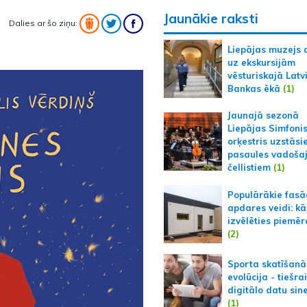
Jaunākie raksti
Dalies ar šo ziņu:
Liepājas muzejs 
uz ekskursijām
vēsturiskajā Latv
Bankas ēkā
(1)
Jaunajā sezonā
Liepājas Simfoni
orķestris uzstāsi
pasaules vadoša
čellistiem
(1)
Populārākie fas
apdares veidi: kā
izvēlēties piemēr
(2)
Sporta skatīšanā
evolūcija - tiešra
digitālo datu sin
(1)