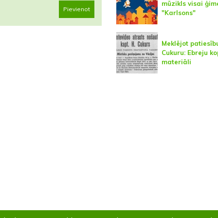
mūzikls visai ģim
Pievienot
"Karlsons"
Meklējot patiesīb
Cukuru: Ebreju k
materiāli