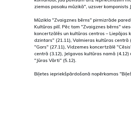
ziemas pasaku mûzikā", uzsver komponists J
Mūzikla "Zvaigznes bērns" pirmizrāde pared
Kultūras pilī. Pēc tam "Zvaigznes bērns" vieso
koncertzālēs un kultūras centros – Liepājas k
dzintars" (21.11), Valmieras kultūras centrā 
"Gors" (27.11), Vidzemes koncertzālē "Cēsis"
centrā (3.12), Jelgavas kultūras namā (4.12)
"Jūras Vārti" (5.12).
Biļetes iepriekšpārdošanā nopērkamas "Biļe