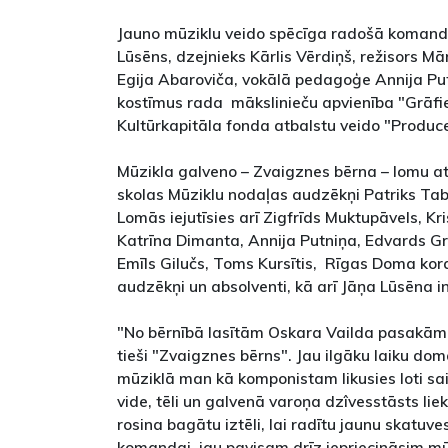
Jauno mūziklu veido spēcīga radošā komand
Lūsēns, dzejnieks Kārlis Vērdiņš, režisors Mā
Egija Abaroviča, vokālā pedagoģe Annija Put
kostīmus rada mākslinieču apvienība "Grāfie
Kultūrkapitāla fonda atbalstu veido "Produc
Mūzikla galveno – Zvaigznes bērna – lomu a
skolas Mūziklu nodaļas audzēkņi Patriks Ta
Lomās iejutīsies arī Zigfrīds Muktupāvels, Kr
Katrīna Dimanta, Annija Putniņa, Edvards Gr
Emīls Gilučs, Toms Kursītis, Rīgas Doma kor
audzēkņi un absolventi, kā arī Jāņa Lūsēna 
"No bērnībā lasītām Oskara Vailda pasakām 
tieši "Zvaigznes bērns". Jau ilgāku laiku do
mūziklā man kā komponistam likusies loti sa
vide, tēli un galvenā varoņa dzîvesstāsts liek
rosina bagātu iztēli, lai radītu jaunu skatuves
komandai, jau pavisam drīz iepriecināsim mūz