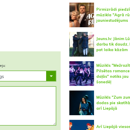
Pirmizrādi piedz
mūzikla "Agrā rū
jauniestudējums
Jauns.lv: Jānim 
darbu tik daudz,
pat laika kāzām
Mūzikls "Mežrozīt
eju:
Pilsētas romance
daļās" notiks jau
šonedēļ
Mūzikls "Zum zu
dodas pie skatīt
arī Liepājā
Arī Liepājā vieso