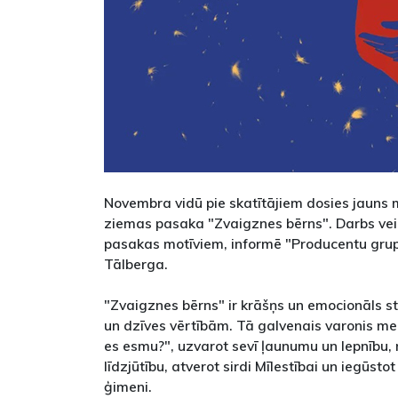
Novembra vidū pie skatītājiem dosies jauns m
ziemas pasaka "Zvaigznes bērns". Darbs vei
pasakas motīviem, informē "Producentu grup
Tālberga.
"Zvaigznes bērns" ir krāšņs un emocionāls s
un dzīves vērtībām. Tā galvenais varonis mek
es esmu?", uzvarot sevī ļaunumu un lepnību
līdzjūtību, atverot sirdi Mīlestībai un iegūst
ģimeni.