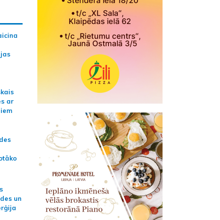
aicina
ijas
skais
es ar
jiem
ādes
otāko
s
ides un
erģija