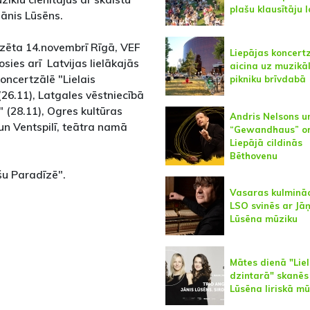
plašu klausītāju 
ānis Lūsēns.
zēta 14.novembrī Rīgā, VEF
Liepājas koncert
sies arī Latvijas lielākajās
aicina uz muzikā
oncertzālē "Lielais
pikniku brīvdabā
(26.11), Latgales vēstniecībā
 (28.11), Ogres kultūras
Andris Nelsons u
 un Ventspilī, teātra namā
“Gewandhaus” or
Liepājā cildinās
Bēthovenu
šu Paradīzē".
Vasaras kulmināc
LSO svinēs ar Jā
Lūsēna mūziku
Mātes dienā "Lie
dzintarā" skanēs
Lūsēna liriskā m