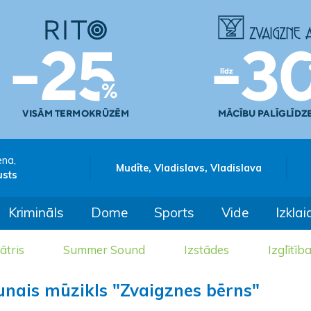
ena,
Mudīte, Vladislavs, Vladislava
usts
Krimināls
Dome
Sports
Vide
Izklai
ātris
Summer Sound
Izstādes
Izglītīb
unais mūzikls "Zvaigznes bērns"