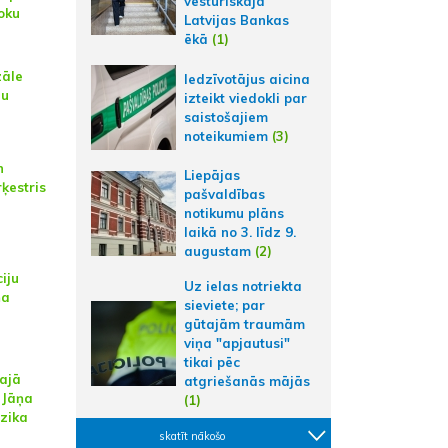
vēsturiskajā
loku
Latvijas Bankas
ēkā
(1)
zāle
Iedzīvotājus aicina
lu
izteikt viedokli par
saistošajiem
noteikumiem
(3)
n
Liepājas
ķestris
pašvaldības
notikumu plāns
laikā no 3. līdz 9.
augustam
(2)
iju
Uz ielas notriekta
ņa
sieviete; par
gūtajām traumām
viņa "apjautusi"
tikai pēc
lajā
atgriešanās mājās
 Jāņa
(1)
ūzika
skatīt nākošo