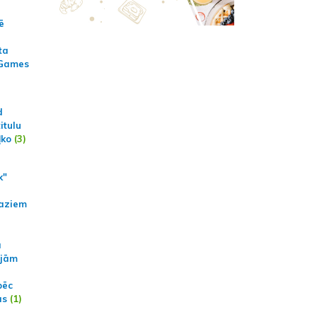
ē
ta
 Games
d
itulu
ļko
(3)
k"
aziem
a
ajām
pēc
ās
(1)