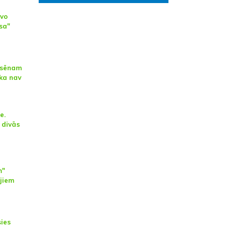
īvo
sa"
Lūsēnam
 ka nav
e.
 divās
m"
ājiem
sies