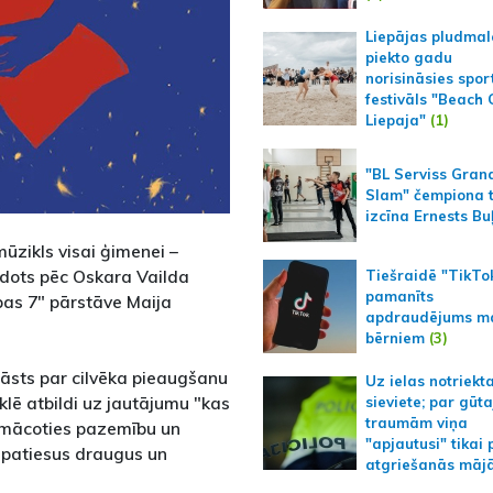
Liepājas pludmal
piekto gadu
norisināsies spor
festivāls "Beach
Liepaja"
(1)
"BL Serviss Gran
Slam" čempiona t
izcīna Ernests Bu
ūzikls visai ģimenei –
dots pēc Oskara Vailda
Tiešraidē "TikTo
pamanīts
as 7" pārstāve Maija
apdraudējums m
bērniem
(3)
tāsts par cilvēka pieaugšanu
Uz ielas notriekt
lē atbildi uz jautājumu "kas
sieviete; par gūt
traumām viņa
, mācoties pazemību un
"apjautusi" tikai 
ot patiesus draugus un
atgriešanās māj