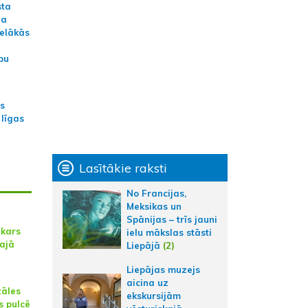
sta
na
ielākās
bu
as
 līgas
Lasītākie raksti
No Francijas,
Meksikas un
Spānijas – trīs jauni
kars
ielu mākslas stāsti
lajā
Liepājā
(2)
Liepājas muzejs
aicina uz
zāles
ekskursijām
s pulcē