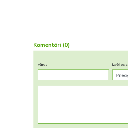
Komentāri (0)
Vārds:
Izvēlies s