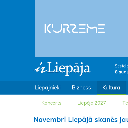
Sestdi
8.aug
Liepājnieki
Bizness
Kultūra
Koncerts
Liepāja 2027
Te
Novembrī Liepājā skanēs ja