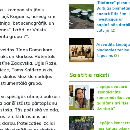
“Bioforce” piesai
Baltijas biometā
a – komponists Jānis
nozarē līdz šim l
rtiņš Kagainis, horeogrāfe
investīcijas un
niņa, bet scenogrāfiju un
paplašinās darbī
nes". Izrādi ar Valsts
Latvijā
(2)
entu grupa 7".
Aizvadīts Liepāj
tveidos Rīgas Doma kora
pludmales tenisa
4. posms
(2)
baks un Markuss Rūtentāls.
istīne Zadovska, Uģis Roze,
ieze, Toms Kalderauskis,
Saistītie raksti
a skolas Mūziklu nodaļas
instrumentālā grupa.
Liepājas vasarā
izsmalcināts
visspēcīgāk atmiņā palikusi
kamermūzikas va
ma par šī stāsta pãrtapšanu
gaidāms arī “Lie
dzintarā”
istoša. Tās poētiskā valoda,
as izteikti krāsains un
 darbu. Pateicoties izcilai
Liepājas koncert
muzikālais piknik
iklu cienītājus ar skaistu