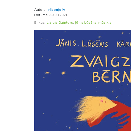
Autors:
irliepaja.lv
Datums:
30.08.2021
Birkas:
Lielais Dzintars
,
Jānis Lūsēns
,
mūzikls