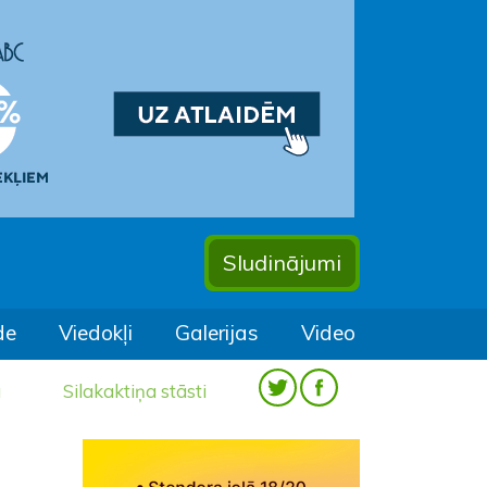
Sludinājumi
de
Viedokļi
Galerijas
Video
a
Silakaktiņa stāsti