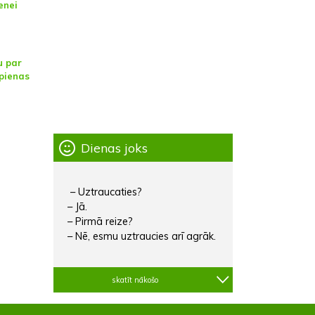
enei
u par
opienas
Dienas joks
– Uztraucaties?
– Jā.
– Pirmā reize?
– Nē, esmu uztraucies arī agrāk.
skatīt nākošo