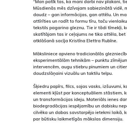
“Man patīk tas, ka mani darbi nav plakani, tie
Mūsdienās mēs dzīvojam sabiezinātā vidē, mu
daudz – gan informācijas, gan attēlu. Un man
attīrīties un radīt to formu tīru, taču vienlaik
tekstils pagarina gleznu. Tie ir tādi tīmekļi, k
skatītājam tas ir ceļojums ne tika attēla, bet 
atklāšanā sacīja Kristīna Elettra Rubīne.
Māksliniece apvieno tradicionālās glezniecīb
eksperimentālām tehnikām – punktu zīmējumu
intervencēm, augu stiebru pinumiem un citie
daudzslāņaini vizuālu un taktilu telpu.
Šķiedru papīrs, filcs, sojas vasks, izšuvumi, ka
elementi kļūst par konceptuāliem stāstiem, k
un transformācijas ideju. Materiāls ienes da
biodegradācijas iespējamību un dabisku nep
cilvēka un dabas savstarpējo ietekmi laikā, 
par būtisku laikmetīgās mākslas dimensiju.