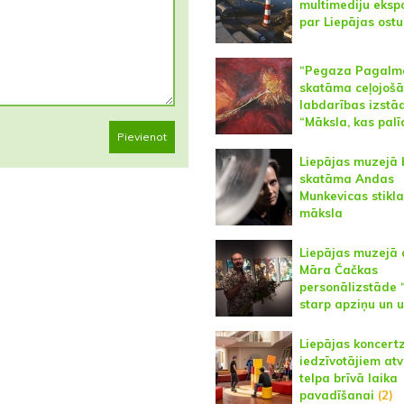
multimediju ekspo
par Liepājas ostu
“Pegaza Pagalm
skatāma ceļojošā
labdarības izstā
“Māksla, kas palī
Pievienot
Liepājas muzejā 
skatāma Andas
Munkevicas stikla
māksla
Liepājas muzejā 
Māra Čačkas
personālizstāde 
starp apziņu un u
Liepājas koncert
iedzīvotājiem at
telpa brīvā laika
pavadīšanai
(2)