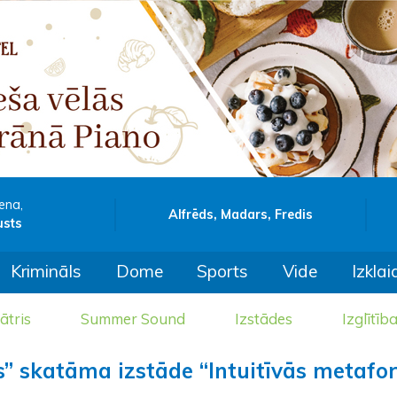
ena,
Alfrēds, Madars, Fredis
usts
Krimināls
Dome
Sports
Vide
Izklai
ātris
Summer Sound
Izstādes
Izglītīb
rs” skatāma izstāde “Intuitīvās metafo