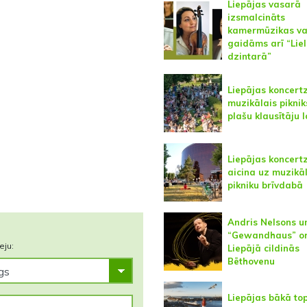
Liepājas vasarā
izsmalcināts
kamermūzikas va
gaidāms arī “Lie
dzintarā”
Liepājas koncert
muzikālais piknik
plašu klausītāju 
Liepājas koncert
aicina uz muzikā
pikniku brīvdabā
Andris Nelsons u
“Gewandhaus” or
eju:
Liepājā cildinās
Bēthovenu
Liepājas bākā to