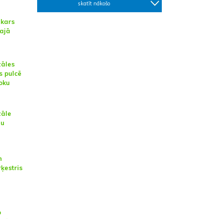
skatīt nākošo
kars
lajā
zāles
s pulcē
loku
zāle
lu
n
ķestris
p