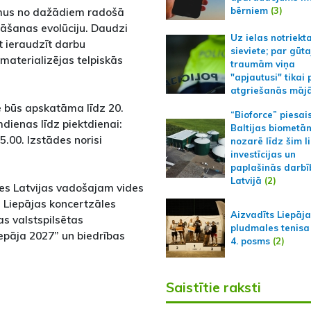
bērniem
(3)
umus no dažādiem radošā
āšanas evolūciju. Daudzi
Uz ielas notriekt
ot ieraudzīt darbu
sieviete; par gūt
 materializējas telpiskās
traumām viņa
"apjautusi" tikai 
atgriešanās māj
būs apskatāma līdz 20.
“Bioforce” piesai
dienas līdz piektdienai:
Baltijas biometā
.00. Izstādes norisi
nozarē līdz šim l
investīcijas un
paplašinās darbī
Latvijā
(2)
ties Latvijas vadošajam vides
Liepājas koncertzāles
Aizvadīts Liepāj
jas valstspilsētas
pludmales tenisa
epāja 2027” un biedrības
4. posms
(2)
Saistītie raksti