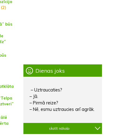
zīcija
(2)
ā” būs
de
dz”
būs
Dienas joks
atklāta
– Uztraucaties?
– Jā.
“Telpa
– Pirmā reize?
ztveri”
– Nē, esmu uztraucies arī agrāk.
zālē
vērta
skatīt nākošo