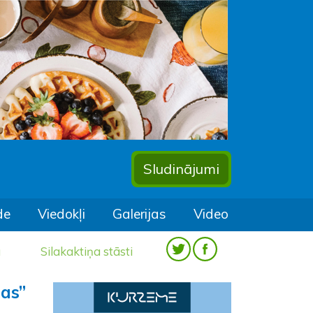
Sludinājumi
de
Viedokļi
Galerijas
Video
a
Silakaktiņa stāsti
ras”