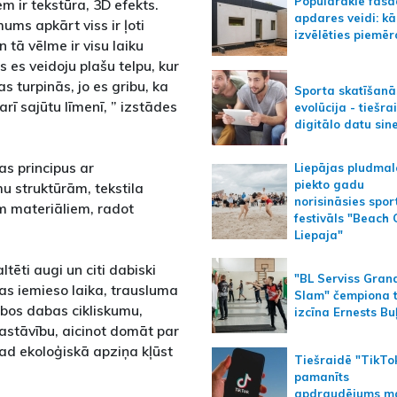
Populārākie fas
m ir tekstūra, 3D efekts.
apdares veidi: kā
ms apkārt viss ir ļoti
izvēlēties piemēr
 tā vēlme ir visu laiku
us es veidoju plašu telpu, kur
as turpinās, jo es gribu, ka
Sporta skatīšanā
arī sajūtu līmenī, ” izstādes
evolūcija - tiešra
digitālo datu sin
as principus ar
Liepājas pludmal
piekto gadu
 struktūrām, tekstila
norisināsies spor
m materiāliem, radot
festivāls "Beach
Liepaja"
ltēti augi un citi dabiski
"BL Serviss Gran
as iemieso laika, trausluma
Slam" čempiona t
rbos dabas cikliskumu,
izcīna Ernests Bu
astāvību, aicinot domāt par
kad ekoloģiskā apziņa kļūst
Tiešraidē "TikTo
pamanīts
apdraudējums m