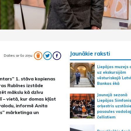
Jaunākie raksti
Dalies ar šo ziņu:
Liepājas muzejs 
uz ekskursijām
vēsturiskajā Latv
intars” 1. stāva kopienas
Bankas ēkā
tras Rubīnes izstāde
zēt mākslu kā dzīvu
Jaunajā sezonā
 – vietā, kur domas kļūst
Liepājas Simfoni
 valodu, informē Anita
orķestris uzstāsi
pasaules vadoša
rs” mārketinga un
čellistiem