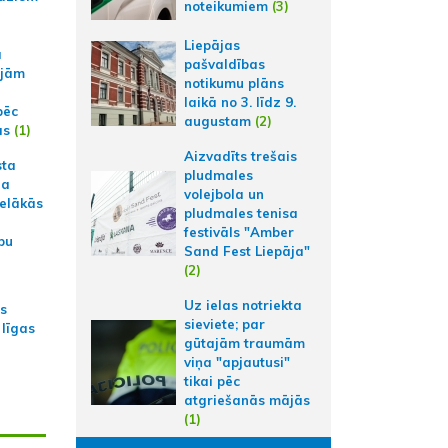
noteikumiem
(3)
Liepājas
a
pašvaldības
ajām
notikumu plāns
laikā no 3. līdz 9.
pēc
augustam
(2)
ās
(1)
Aizvadīts trešais
sta
pludmales
na
volejbola un
ielākās
pludmales tenisa
festivāls "Amber
bu
Sand Fest Liepāja"
(2)
Uz ielas notriekta
as
sieviete; par
 līgas
gūtajām traumām
viņa "apjautusi"
tikai pēc
atgriešanās mājās
(1)