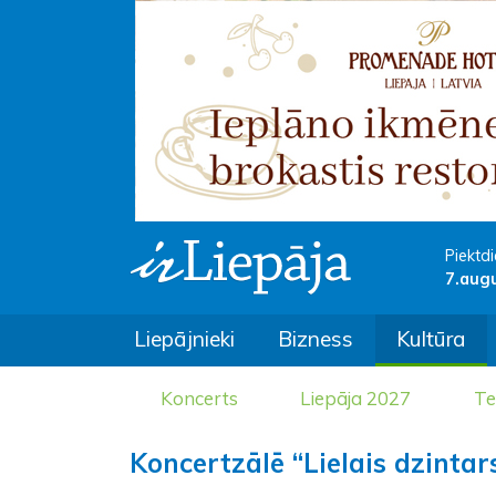
Piektdi
7.aug
Liepājnieki
Bizness
Kultūra
Koncerts
Liepāja 2027
Te
Koncertzālē “Lielais dzinta