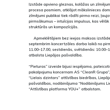
Izstāde apvieno gleznas, kolāžas un zīmēj
procesa posmiem, atklājot mākslinieces dom
zīmējumi publikai tiek rādīti pirmo reizi, ļauj
pirmsākumus – intuīcijas impulsus, kas vēlāk
struktūrās un kompozīcijās.
Apmeklētājiem bez ieejas maksas izstāde 
septembrim koncertzāles darba laikā no pirm
11.00–17.00, sestdienās, svētdienās: 10.00–15
atbalsta Liepājas pašvaldība.
“Pieturas” izveide bijusi iespējama, pateico
pakalpojumu koncernam AS “CleanR Grupa”, 
“Lielais dzintars” attīstības biedrības, Liepā
pašvaldības, nodibinājuma “Nodibinājums Li
“Attīstības platforma YOU+” atbalstam.