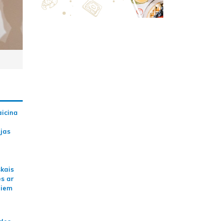
aicina
ijas
skais
es ar
jiem