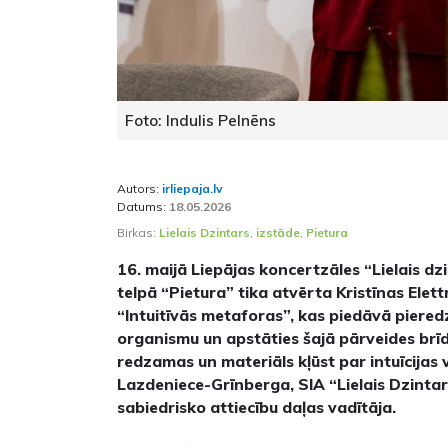
Foto: Indulis Pelnēns
Autors:
irliepaja.lv
Datums:
18.05.2026
Birkas:
Lielais Dzintars
,
izstāde
,
Pietura
16. maijā Liepājas koncertzāles “Lielais dz
telpā “Pietura” tika atvērta Kristīnas Elet
“Intuitīvās metaforas”, kas piedāvā piered
organismu un apstāties šajā pārveides brīdī
redzamas un materiāls kļūst par intuīcijas
Lazdeniece-Grīnberga, SIA “Lielais Dzinta
sabiedrisko attiecību daļas vadītāja.