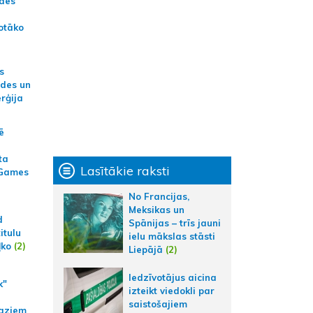
ādes
otāko
s
ides un
erģija
ē
ta
Lasītākie raksti
 Games
No Francijas,
Meksikas un
d
Spānijas – trīs jauni
itulu
ielu mākslas stāsti
ļko
(2)
Liepājā
(2)
Iedzīvotājus aicina
k"
izteikt viedokli par
saistošajiem
aziem