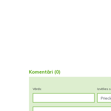
Komentāri (0)
Vārds:
Izvēlies s