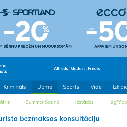
ena,
Alfrēds, Madars, Fredis
usts
Krimināls
Dome
Sports
Vide
Izklai
ātris
Summer Sound
Izstādes
Izglītīb
urista bezmaksas konsultāciju