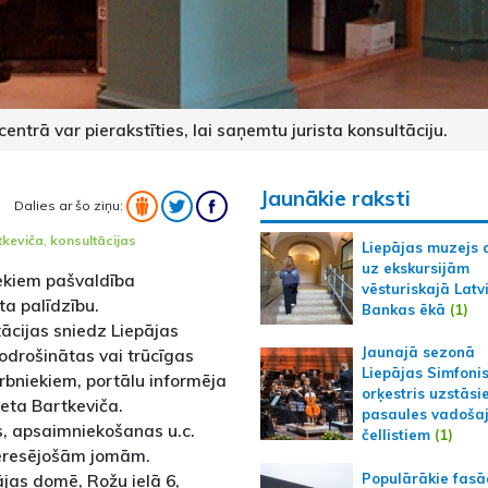
rā var pierakstīties, lai saņemtu jurista konsultāciju.
Jaunākie raksti
Dalies ar šo ziņu:
tkeviča
,
konsultācijas
Liepājas muzejs 
uz ekskursijām
ekiem pašvaldība
vēsturiskajā Latv
ta palīdzību.
Bankas ēkā
(1)
ācijas sniedz Liepājas
Jaunajā sezonā
odrošinātas vai trūcīgas
Liepājas Simfoni
rbniekiem, portālu informēja
orķestris uzstāsi
veta Bartkeviča.
pasaules vadoša
s, apsaimniekošanas u.c.
čellistiem
(1)
nteresējošām jomām.
Populārākie fas
ājas domē, Rožu ielā 6,