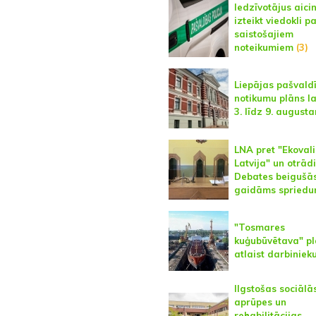
Iedzīvotājus aici
izteikt viedokli p
saistošajiem
noteikumiem
(3)
Liepājas pašvald
notikumu plāns l
3. līdz 9. august
LNA pret "Ekovali
Latvija" un otrādi
Debates beigušās
gaidāms spried
"Tosmares
kuģubūvētava" p
atlaist darbiniek
Ilgstošas sociālā
aprūpes un
rehabilitācijas