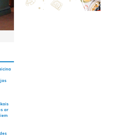
aicina
ijas
skais
es ar
jiem
ādes