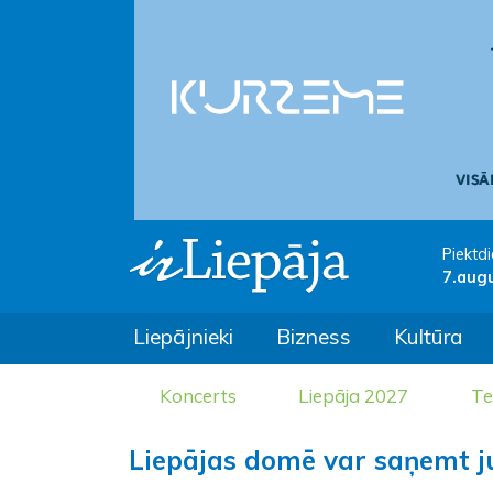
Piektdi
7.aug
Liepājnieki
Bizness
Kultūra
Koncerts
Liepāja 2027
Te
Liepājas domē var saņemt j