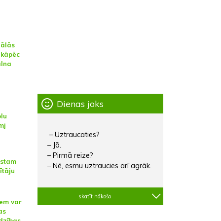
iālās
 kāpēc
alna
Dienas joks
lu
mj
– Uztraucaties?
– Jā.
– Pirmā reize?
estam
– Nē, esmu uztraucies arī agrāk.
ītāju
skatīt nākošo
iem var
as
dzības