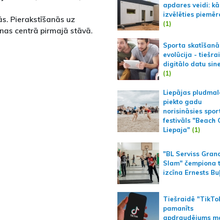
apdares veidi: kā
izvēlēties piemēr
ās. Pierakstīšanās uz
(1)
as centrā pirmajā stāvā.
Sporta skatīšanā
evolūcija - tiešra
digitālo datu sin
(1)
Liepājas pludmal
piekto gadu
norisināsies spor
festivāls "Beach
Liepaja"
(1)
"BL Serviss Gran
Slam" čempiona t
izcīna Ernests Bu
Tiešraidē "TikTo
pamanīts
apdraudējums m