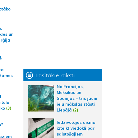
otāko
s
ides un
erģija
ē
ta
Lasītākie raksti
 Games
No Francijas,
Meksikas un
d
Spānijas – trīs jauni
itulu
ielu mākslas stāsti
ļko
(3)
Liepājā
(2)
Iedzīvotājus aicina
k"
izteikt viedokli par
saistošajiem
aziem