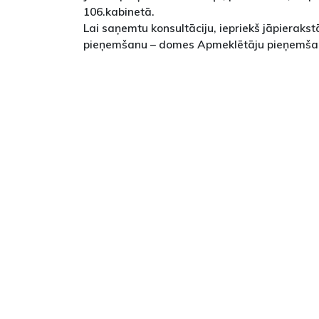
106.kabinetā.
Lai saņemtu konsultāciju, iepriekš jāpierakst
pieņemšanu – domes Apmeklētāju pieņemšan