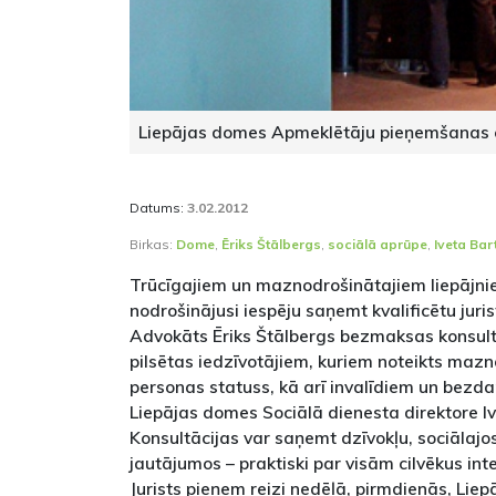
Liepājas domes Apmeklētāju pieņemšanas cent
Datums:
3.02.2012
Birkas:
Dome
,
Ēriks Štālbergs
,
sociālā aprūpe
,
Iveta Bar
Trūcīgajiem un maznodrošinātajiem liepājni
nodrošinājusi iespēju saņemt kvalificētu juris
Advokāts Ēriks Štālbergs bezmaksas konsult
pilsētas iedzīvotājiem, kuriem noteikts mazn
personas statuss, kā arī invalīdiem un bezda
Liepājas domes Sociālā dienesta direktore I
Konsultācijas var saņemt dzīvokļu, sociālajo
jautājumos – praktiski par visām cilvēkus i
Jurists pieņem reizi nedēļā, pirmdienās, Liep