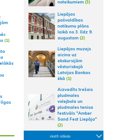
noteikumiem
(3)
Liepājas
a
pašvaldības
ajām
notikumu plāns
laikā no 3. līdz 9.
pēc
augustam
(2)
ās
(1)
Liepājas muzejs
sta
aicina uz
na
ekskursijām
ielākās
vēsturiskajā
Latvijas Bankas
bu
ēkā
(1)
Aizvadīts trešais
pludmales
as
volejbola un
 līgas
pludmales tenisa
festivāls "Amber
Sand Fest Liepāja"
(2)
skatīt nākošo