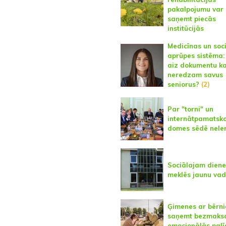
pakalpojumu var
saņemt piecās
institūcijās
Medicīnas un soc
aprūpes sistēma:
aiz dokumentu k
neredzam savus
seniorus?
(2)
Par "torni" un
internātpamatsko
domes sēdē nele
Sociālajam dien
meklēs jaunu vad
Ģimenes ar bērn
saņemt bezmaks
emocionālās palī