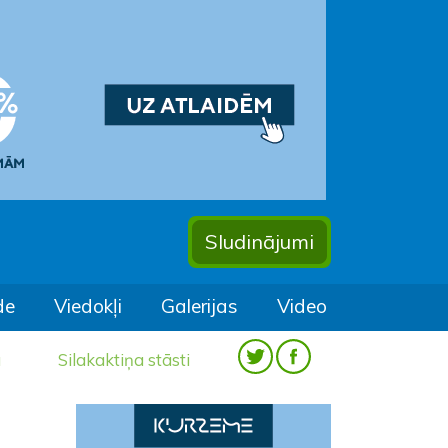
Sludinājumi
de
Viedokļi
Galerijas
Video
a
Silakaktiņa stāsti