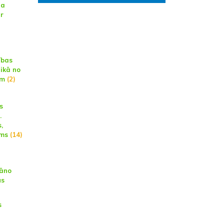
na
ar
ības
aikā no
am
(2)
s
.
,
ums
(14)
lāno
us
s