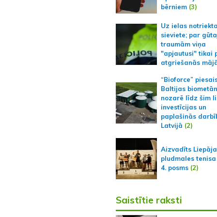
bērniem
(3)
Uz ielas notriekt
sieviete; par gūt
traumām viņa
"apjautusi" tikai 
atgriešanās māj
“Bioforce” piesai
Baltijas biometā
nozarē līdz šim l
investīcijas un
paplašinās darbī
Latvijā
(2)
Aizvadīts Liepāj
pludmales tenisa
4. posms
(2)
Saistītie raksti