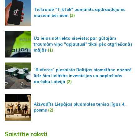
Tiešraidē "TikTok" pamanīts apdraudējums
maziem bērniem
(3)
Uz ielas notriekta sieviete; par gūtajām
traumām viņa "apjautusi" tikai pēc atgriešanās
mājās
(1)
“Bioforce” piesaista Baltijas biometāna nozarē
līdz šim lielākās investīcijas un paplašinās
darbību Latvijā
(2)
Aizvadīts Liepājas pludmales tenisa līgas 4.
posms
(2)
Saistītie raksti