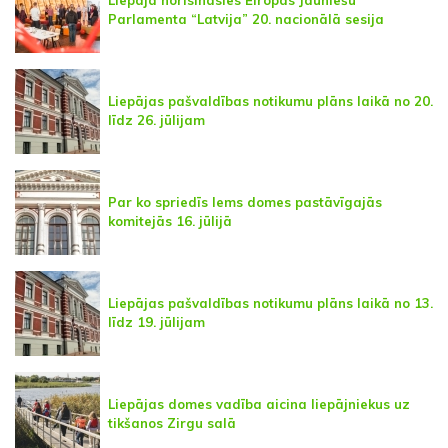
Liepājā norisināsies Eiropas Jauniešu
Parlamenta “Latvija” 20. nacionālā sesija
Liepājas pašvaldības notikumu plāns laikā no 20.
līdz 26. jūlijam
Par ko spriedīs lems domes pastāvīgajās
komitejās 16. jūlijā
Liepājas pašvaldības notikumu plāns laikā no 13.
līdz 19. jūlijam
Liepājas domes vadība aicina liepājniekus uz
tikšanos Zirgu salā