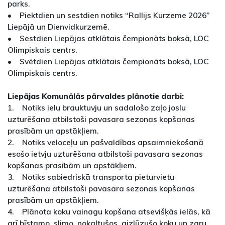
parks.
• Piektdien un sestdien notiks “Rallijs Kurzeme 2026”
Liepājā un Dienvidkurzemē.
• Sestdien Liepājas atklātais čempionāts boksā, LOC
Olimpiskais centrs.
• Svētdien Liepājas atklātais čempionāts boksā, LOC
Olimpiskais centrs.
Liepājas Komunālās pārvaldes plānotie darbi:
1. Notiks ielu brauktuvju un sadalošo zaļo joslu
uzturēšana atbilstoši pavasara sezonas kopšanas
prasībām un apstākļiem.
2. Notiks veloceļu un pašvaldības apsaimniekošanā
esošo ietvju uzturēšana atbilstoši pavasara sezonas
kopšanas prasībām un apstākļiem.
3. Notiks sabiedriskā transporta pieturvietu
uzturēšana atbilstoši pavasara sezonas kopšanas
prasībām un apstākļiem.
4. Plānota koku vainagu kopšana atsevišķās ielās, kā
arī bīstamo, slimo, nokaltušos, aizlūzušo koku un zaru