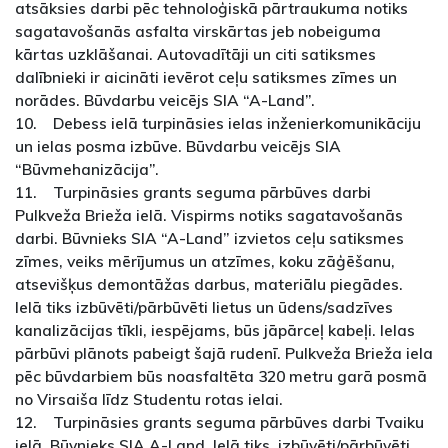
atsāksies darbi pēc tehnoloģiskā pārtraukuma notiks
sagatavošanās asfalta virskārtas jeb nobeiguma
kārtas uzklāšanai. Autovadītāji un citi satiksmes
dalībnieki ir aicināti ievērot ceļu satiksmes zīmes un
norādes. Būvdarbu veicējs SIA “A-Land”.
10. Debess ielā turpināsies ielas inženierkomunikāciju
un ielas posma izbūve. Būvdarbu veicējs SIA
“Būvmehanizācija”.
11. Turpināsies grants seguma pārbūves darbi
Pulkveža Brieža ielā. Vispirms notiks sagatavošanās
darbi. Būvnieks SIA “A-Land” izvietos ceļu satiksmes
zīmes, veiks mērījumus un atzīmes, koku zāģēšanu,
atsevišķus demontāžas darbus, materiālu piegādes.
Ielā tiks izbūvēti/pārbūvēti lietus un ūdens/sadzīves
kanalizācijas tīkli, iespējams, būs jāpārceļ kabeļi. Ielas
pārbūvi plānots pabeigt šajā rudenī. Pulkveža Brieža iela
pēc būvdarbiem būs noasfaltēta 320 metru garā posmā
no Virsaiša līdz Studentu rotas ielai.
12. Turpināsies grants seguma pārbūves darbi Tvaiku
ielā. Būvnieks SIA A-Land. Ielā tiks izbūvēti/pārbūvēti