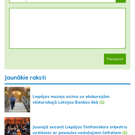
Pievienot
Jaunākie raksti
Liepājas muzejs aicina uz ekskursijām
vēsturiskajā Latvijas Bankas ēkā
(1)
Jaunajā sezonā Liepājas Simfoniskais orķestris
uzstāsies ar pasaules vadošajiem čellistiem
(1)