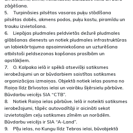
zāģēšana.
5. Turpināsies pilsētas vasaras puķu stādīšana
pilsētas dobēs, akmens podos, puķu kastu, piramīdu un
trauku izvietošana.
6. Liepājas pludmales peldvietās dežurē pludmales
glābšanas dienests un notiek pludmales infrastruktūras
un labiekārtojuma apsaimniekošana un uzturēšana
atbilstoši peldsezonas kopšanas prasībām un
apstākļiem.
7. O. Kalpaka ielā ir spēkā atsevišķi satiksmes
ierobežojumi un ar būvdarbiem saistītas satiksmes
organizācijas izmaiņas. Objektā notiek ielas posma no
Raiņa līdz Brīvostas ielai un vairāku šķērsielu pārbūve.
Būvdarbu veicējs SIA “CTB”.
8. Notiek Raiņa ielas pārbūve. Ielā ir noteikti satiksmes
ierobežojumi, tāpēc autovadītāji ir aicināti sekot
izvietotajām ceļu satiksmes zīmēm un norādēm.
Būvdarbu veicējs ir SIA “A-Land”.
9. Pīļu ielas, no Kungu līdz Tebras ielai, būvobjektā