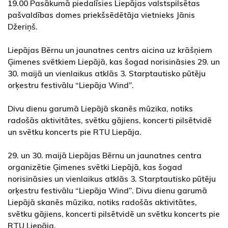
19.00 Pasākumā piedalīsies Liepājas valstspilsētas
pašvaldības domes priekšsēdētāja vietnieks Jānis
Džeriņš.
Liepājas Bērnu un jaunatnes centrs aicina uz krāšņiem
Ģimenes svētkiem Liepājā, kas šogad norisināsies 29. un
30. maijā un vienlaikus atklās 3. Starptautisko pūtēju
orķestru festivālu “Liepāja Wind”.
Divu dienu garumā Liepājā skanēs mūzika, notiks
radošās aktivitātes, svētku gājiens, koncerti pilsētvidē
un svētku koncerts pie RTU Liepāja.
29. un 30. maijā Liepājas Bērnu un jaunatnes centra
organizētie Ģimenes svētki Liepājā, kas šogad
norisināsies un vienlaikus atklās 3. Starptautisko pūtēju
orķestru festivālu “Liepāja Wind”. Divu dienu garumā
Liepājā skanēs mūzika, notiks radošās aktivitātes,
svētku gājiens, koncerti pilsētvidē un svētku koncerts pie
RTU Liepāja.