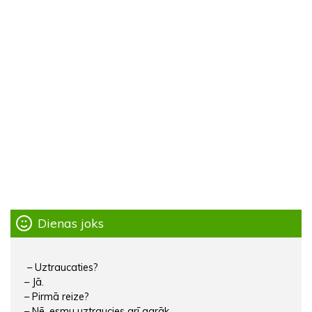
Dienas joks
– Uztraucaties?
– Jā.
– Pirmā reize?
– Nē, esmu uztraucies arī agrāk.