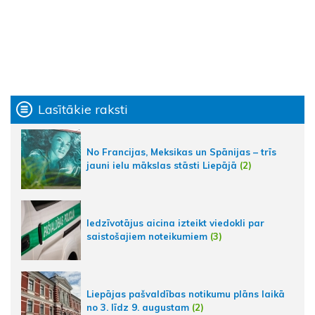
Lasītākie raksti
No Francijas, Meksikas un Spānijas – trīs
jauni ielu mākslas stāsti Liepājā
(2)
Iedzīvotājus aicina izteikt viedokli par
saistošajiem noteikumiem
(3)
Liepājas pašvaldības notikumu plāns laikā
no 3. līdz 9. augustam
(2)