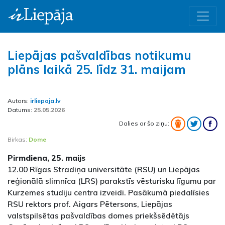
Liepājas pašvaldības notikumu
plāns laikā 25. līdz 31. maijam
Autors:
irliepaja.lv
Datums:
25.05.2026
Dalies ar šo ziņu:
Birkas:
Dome
Pirmdiena, 25. maijs
12.00 Rīgas Stradiņa universitāte (RSU) un Liepājas
reģionālā slimnīca (LRS) parakstīs vēsturisku līgumu par
Kurzemes studiju centra izveidi. Pasākumā piedalīsies
RSU rektors prof. Aigars Pētersons, Liepājas
valstspilsētas pašvaldības domes priekšsēdētājs