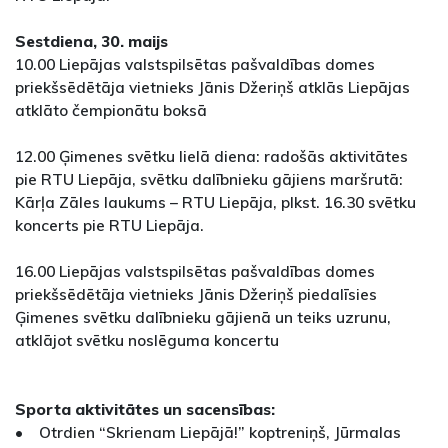
Sestdiena, 30. maijs
10.00 Liepājas valstspilsētas pašvaldības domes
priekšsēdētāja vietnieks Jānis Džeriņš atklās Liepājas
atklāto čempionātu boksā
12.00 Ģimenes svētku lielā diena: radošās aktivitātes
pie RTU Liepāja, svētku dalībnieku gājiens maršrutā:
Kārļa Zāles laukums – RTU Liepāja, plkst. 16.30 svētku
koncerts pie RTU Liepāja.
16.00 Liepājas valstspilsētas pašvaldības domes
priekšsēdētāja vietnieks Jānis Džeriņš piedalīsies
Ģimenes svētku dalībnieku gājienā un teiks uzrunu,
atklājot svētku noslēguma koncertu
Sporta aktivitātes un sacensības:
• Otrdien “Skrienam Liepājā!” koptreniņš, Jūrmalas