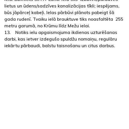
lietus un ūdens/sadzīves kanalizācijas tīkli; iespējams,
būs jāpārceļ kabeļi. Ielas pārbūvi plānots pabeigt šā
gada rudenī. Tvaiku ielā brauktuve tiks noasfaltēta 255
metru garumā, no Krūmu līdz Mežu ielai.
13. Notiks ielu apgaismojuma ikdienas uzturēšanas
darbi, kas ietver izdegušo spuldžu nomaiņu, regulāru
iekārtu pārbaudi, balstu taisnošanu un citus darbus.