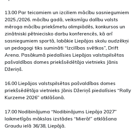
13.00 Par teicamiem un izciliem mācību sasniegumiem
2025./2026. mācību gadā, veiksmīgu dalību valsts
mēroga mācību priekšmetu olimpiādēs, konkursos un
zinātniski pētniecisko darbu konferencēs, kā arī
sasniegumiem sportā, labākie Liepājas skolu audzēkņi
un pedagogi tiks sumināti “Izcilības svētkos”, Drift
Arena. Pasākumā piedalīsies Liepājas valstspilsētas
pašvaldības domes priekšsēdētāja vietnieks Jānis
Džeriņš.
16.00 Liepājas valstspilsētas pašvaldības domes
priekšsēdētāja vietnieks Jānis Džeriņš piedalīsies “Rally
Kurzeme 2026” atklāšanā.
17.00 Nodibinājuma “Nodibinājums Liepāja 2027”
laikmetīgās mākslas izstādes “Mierā!” atklāšana
Graudu ielā 36/38, Liepājā.