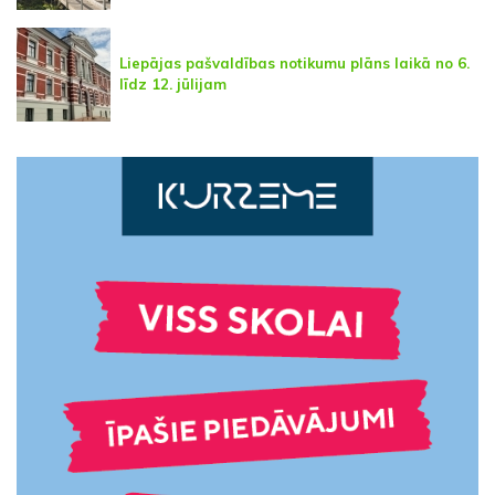
Liepājas pašvaldības notikumu plāns laikā no 6.
līdz 12. jūlijam