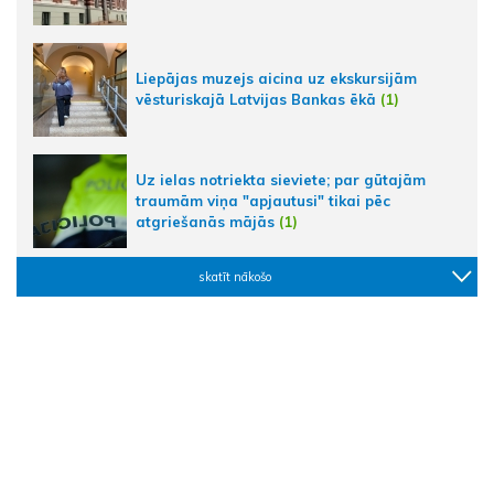
Liepājas muzejs aicina uz ekskursijām
vēsturiskajā Latvijas Bankas ēkā
(1)
Uz ielas notriekta sieviete; par gūtajām
traumām viņa "apjautusi" tikai pēc
atgriešanās mājās
(1)
skatīt nākošo