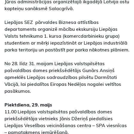
Jūras administrācijas organizētajā ikgadējā Latvija ostu
kapteiņu sanāksmē Salacgrīvā.
Liepājas SEZ pārvaldes Biznesa attīstības
departaments organizē mācību ekskursiju Liepājas
Valsts tehnikuma 1. kursa (komercdarbinieku grupa)
studentiem ar mērķi iepazīstināt ar Liepājas industriālā
parka teritoriju un pastāstīt par parka nākotnes plāniem.
No 28. līdz 31. maijam Liepājas valstspilsētas
pašvaldības domes priekšsēdētājs Gunārs Ansiņš
apmeklēs Liepājas sadraudzības pilsētu Darmštati
Vācijā, lai piedalītos Eiropas Nedēļas nogalei veltītos
pasākumos.
Piektdiena, 29. maijs
11.00 Liepājas valstspilsētas pašvaldības domes
priekšsēdētāja vietnieks Jānis Džeriņš piedalīsies
Liepājas Veselības veicināšanas centra – SPA viesnīcas
– pamatakmens iemūrēšanā.