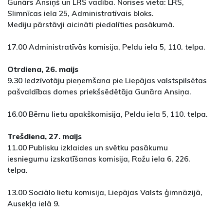
Gunārs Ansiņš un LRS vadība. Norises vieta: LRS,
Slimnīcas iela 25, Administratīvais bloks.
Mediju pārstāvji aicināti piedalīties pasākumā.
17.00 Administratīvās komisija, Peldu iela 5, 110. telpa.
Otrdiena, 26. maijs
9.30 Iedzīvotāju pieņemšana pie Liepājas valstspilsētas
pašvaldības domes priekšsēdētāja Gunāra Ansiņa.
16.00 Bērnu lietu apakškomisija, Peldu iela 5, 110. telpa.
Trešdiena, 27. maijs
11.00 Publisku izklaides un svētku pasākumu
iesniegumu izskatīšanas komisija, Rožu iela 6, 226.
telpa.
13.00 Sociālo lietu komisija, Liepājas Valsts ģimnāzijā,
Ausekļa ielā 9.