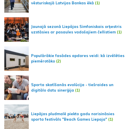
vēsturiskajā Latvijas Bankas ēkā
(1)
Jaunajā sezonā Liepājas Simfoniskais orķestris
uzstāsies ar pasaules vadošajiem čellistiem
(1)
Populārākie fasādes apdares veidi: kā izvēlēties
piemērotāko
(2)
Sporta skatīšanās evolūcija - tiešraides un
digitālo datu sinerģija
(1)
Liepājas pludmalē piekto gadu norisināsies
sporta festivāls "Beach Games Liepaja"
(1)