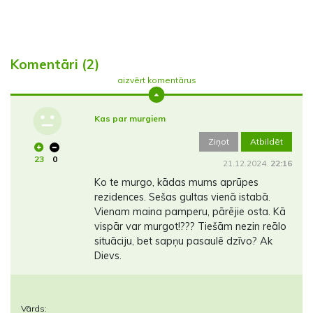
Komentāri (2)
aizvērt komentārus
Kas par murgiem
Ziņot
Atbildēt
23
0
21.12.2024.
22:16
Ko te murgo, kādas mums aprūpes
rezidences. Sešas gultas vienā istabā.
Vienam maina pamperu, pārējie osta. Kā
vispār var murgot!??? Tiešām nezin reālo
situāciju, bet sapņu pasaulē dzīvo? Ak
Dievs.
Vārds: