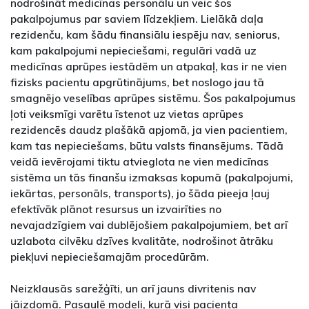
nodrošināt medicīnas personālu un veic šos
pakalpojumus par saviem līdzekļiem. Lielākā daļa
rezidenču, kam šādu finansiālu iespēju nav, seniorus,
kam pakalpojumi nepieciešami, regulāri vadā uz
medicīnas aprūpes iestādēm un atpakaļ, kas ir ne vien
fizisks pacientu apgrūtinājums, bet noslogo jau tā
smagnējo veselības aprūpes sistēmu. Šos pakalpojumus
ļoti veiksmīgi varētu īstenot uz vietas aprūpes
rezidencēs daudz plašākā apjomā, ja vien pacientiem,
kam tas nepieciešams, būtu valsts finansējums. Tādā
veidā ievērojami tiktu atvieglota ne vien medicīnas
sistēma un tās finanšu izmaksas kopumā (pakalpojumi,
iekārtas, personāls, transports), jo šāda pieeja ļauj
efektīvāk plānot resursus un izvairīties no
nevajadzīgiem vai dublējošiem pakalpojumiem, bet arī
uzlabota cilvēku dzīves kvalitāte, nodrošinot ātrāku
piekļuvi nepieciešamajām procedūrām.
Neizklausās sarežģīti, un arī jauns divritenis nav
jāizdomā. Pasaulē modeli, kurā visi pacienta