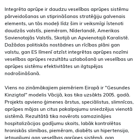
Integrēta aprūpe ir daudzu veselības aprūpes sistēmu
pārveidošanas un stiprināšanas stratēģiju galvenais
elements, un tās modeļi līdz šim ir veiksmīgi īstenoti
daudzās valstīs, piemēram, Nīderlandē, Amerikas
Savienotajās Valstīs, Skotijā un Apvienotajā Karalistē.
Dažādas politiskās nostādnes un rīcības plāni gan
valstu, gan ES līmenī atzīst integrētas aprūpes nozīmi
veselības aprūpes rezultātu uzlabošanā un veselības un
aprūpes sistēmu efektivitātes un ilgtspējas
nodrošināšanā.
Viens no zināmākajiem piemēriem Eiropā ir "Gesundes
Kinzigtal" modelis Vācijā, kas tika uzsākts 2005. gadā.
Projekts apvieno ģimenes ārstus, speciālistus, slimnīcas,
aprūpes mājas un citus pakalpojumu sniedzējus vienotā
sistēmā. Rezultātā tika novērots samazinājies
hospitalizācijas gadījumu skaits, labāk kontrolētas
hroniskās slimības, piemēram, diabēts un hipertensija,
ietaupījumi gan veselības aprūpes sistēmā, gan