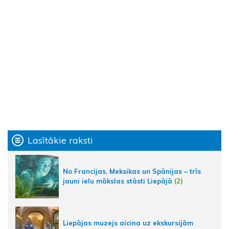
Lasītākie raksti
No Francijas, Meksikas un Spānijas – trīs
jauni ielu mākslas stāsti Liepājā
(2)
Liepājas muzejs aicina uz ekskursijām