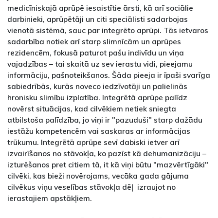
medicīniskajā aprūpē iesaistītie ārsti, kā arī sociālie
darbinieki, aprūpētāji un citi speciālisti sadarbojas
vienotā sistēmā, sauc par integrēto aprūpi. Tās ietvaros
sadarbība notiek arī starp slimnīcām un aprūpes
rezidencēm, fokusā paturot pašu indivīdu un viņa
vajadzības – tai skaitā uz sev ierastu vidi, pieejamu
informāciju, pašnoteikšanos. Šāda pieeja ir īpaši svarīga
sabiedrībās, kurās noveco iedzīvotāji un palielinās
hronisku slimību izplatība. Integrētā aprūpe palīdz
novērst situācijas, kad cilvēkiem netiek sniegta
atbilstoša palīdzība, jo viņi ir "pazuduši" starp dažādu
iestāžu kompetencēm vai saskaras ar informācijas
trūkumu. Integrētā aprūpe sevī dabiski ietver arī
izvairīšanos no stāvokļa, ko pazīst kā dehumanizāciju –
izturēšanos pret citiem tā, it kā viņi būtu "mazvērtīgāki"
cilvēki, kas bieži novērojams, vecāka gada gājuma
cilvēkus viņu veselības stāvokļa dēļ izraujot no
ierastajiem apstākļiem.