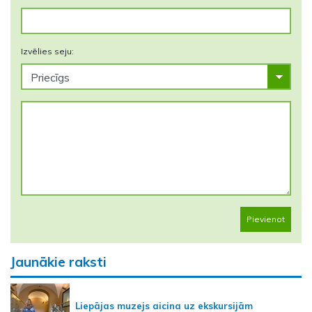
Izvēlies seju:
Pievienot
Jaunākie raksti
Liepājas muzejs aicina uz ekskursijām