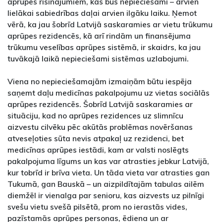
aprūpes risinājumiem, kas būs nepieciešami – arvien
lielākai sabiedrības daļai arvien ilgāku laiku. Ņemot
vērā, ka jau šobrīd Latvijā saskaramies ar vietu trūkumu
aprūpes rezidencēs, kā arī rindām un finansējuma
trūkumu veselības aprūpes sistēmā, ir skaidrs, ka jau
tuvākajā laikā nepieciešami sistēmas uzlabojumi.
Viena no nepieciešamajām izmaiņām būtu iespēja
saņemt daļu medicīnas pakalpojumu uz vietas sociālās
aprūpes rezidencēs. Šobrīd Latvijā saskaramies ar
situāciju, kad no aprūpes rezidences uz slimnīcu
aizvestu cilvēku pēc akūtās problēmas novēršanas
atveseļoties sūta nevis atpakaļ uz rezidenci, bet
medicīnas aprūpes iestādi, kam ar valsti noslēgts
pakalpojuma līgums un kas var atrasties jebkur Latvijā,
kur tobrīd ir brīva vieta. Un tāda vieta var atrasties gan
Tukumā, gan Bauskā – un aizpildītajām tabulas ailēm
diemžēl ir vienalga par senioru, kas aizvests uz pilnīgi
svešu vietu svešā pilsētā, prom no ierastās vides,
pazīstamās aprūpes personas, ēdiena un ar