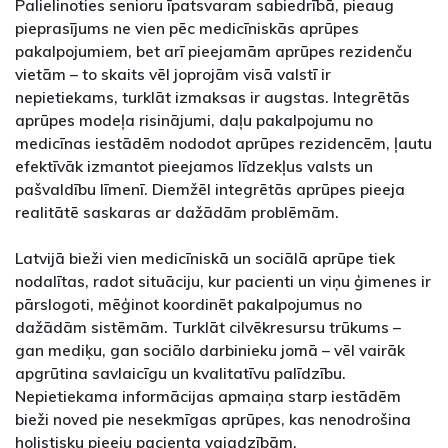
Palielinoties senioru īpatsvaram sabiedrībā, pieaug
pieprasījums ne vien pēc medicīniskās aprūpes
pakalpojumiem, bet arī pieejamām aprūpes rezidenču
vietām – to skaits vēl joprojām visā valstī ir
nepietiekams, turklāt izmaksas ir augstas. Integrētās
aprūpes modeļa risinājumi, daļu pakalpojumu no
medicīnas iestādēm nododot aprūpes rezidencēm, ļautu
efektīvāk izmantot pieejamos līdzekļus valsts un
pašvaldību līmenī. Diemžēl integrētās aprūpes pieeja
realitātē saskaras ar dažādām problēmām.
Latvijā bieži vien medicīniskā un sociālā aprūpe tiek
nodalītas, radot situāciju, kur pacienti un viņu ģimenes ir
pārslogoti, mēģinot koordinēt pakalpojumus no
dažādām sistēmām. Turklāt cilvēkresursu trūkums –
gan mediķu, gan sociālo darbinieku jomā – vēl vairāk
apgrūtina savlaicīgu un kvalitatīvu palīdzību.
Nepietiekama informācijas apmaiņa starp iestādēm
bieži noved pie nesekmīgas aprūpes, kas nenodrošina
holistisku pieeju pacienta vajadzībām.