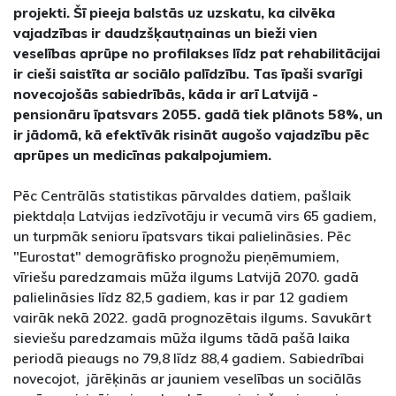
projekti. Šī pieeja balstās uz uzskatu, ka cilvēka
vajadzības ir daudzšķautņainas un bieži vien
veselības aprūpe no profilakses līdz pat rehabilitācijai
ir cieši saistīta ar sociālo palīdzību. Tas īpaši svarīgi
novecojošās sabiedrībās, kāda ir arī Latvijā -
pensionāru īpatsvars 2055. gadā tiek plānots 58%, un
ir jādomā, kā efektīvāk risināt augošo vajadzību pēc
aprūpes un medicīnas pakalpojumiem.
Pēc Centrālās statistikas pārvaldes datiem, pašlaik
piektdaļa Latvijas iedzīvotāju ir vecumā virs 65 gadiem,
un turpmāk senioru īpatsvars tikai palielināsies. Pēc
"Eurostat" demogrāfisko prognožu pieņēmumiem,
vīriešu paredzamais mūža ilgums Latvijā 2070. gadā
palielināsies līdz 82,5 gadiem, kas ir par 12 gadiem
vairāk nekā 2022. gadā prognozētais ilgums. Savukārt
sieviešu paredzamais mūža ilgums tādā pašā laika
periodā pieaugs no 79,8 līdz 88,4 gadiem. Sabiedrībai
novecojot, jārēķinās ar jauniem veselības un sociālās