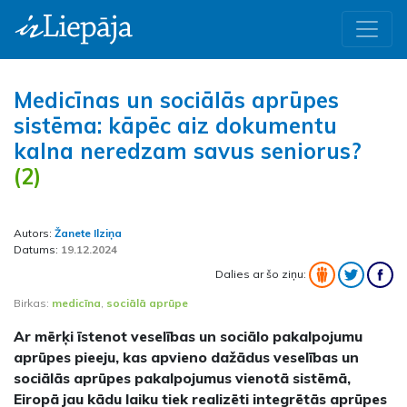
Medicīnas un sociālās aprūpes
sistēma: kāpēc aiz dokumentu
kalna neredzam savus seniorus?
(2)
Autors:
Žanete Ilziņa
Datums:
19.12.2024
Dalies ar šo ziņu:
Birkas:
medicīna
,
sociālā aprūpe
Ar mērķi īstenot veselības un sociālo pakalpojumu
aprūpes pieeju, kas apvieno dažādus veselības un
sociālās aprūpes pakalpojumus vienotā sistēmā,
Eiropā jau kādu laiku tiek realizēti integrētās aprūpes