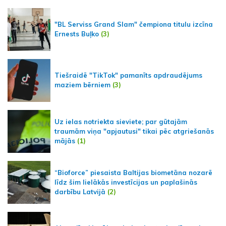
"BL Serviss Grand Slam" čempiona titulu izcīna
Ernests Buļko
(3)
Tiešraidē "TikTok" pamanīts apdraudējums
maziem bērniem
(3)
Uz ielas notriekta sieviete; par gūtajām
traumām viņa "apjautusi" tikai pēc atgriešanās
mājās
(1)
“Bioforce” piesaista Baltijas biometāna nozarē
līdz šim lielākās investīcijas un paplašinās
darbību Latvijā
(2)