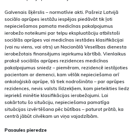
Galvenais šķērslis – normatīvie akti. Pašreiz Latvijā
sociālo aprūpes iestāžu iespējas piedāvāt tik ļoti
nepieciešamos pamata medicīnas pakalpojumus
ierobežo noteikumi par telpu ekspluatāciju atbilstoši
sociālās aprūpes vai medicīnas iestādes klasifikācijai
(vai nu viens, vai otrs) un Nacionālā Veselības dienesta
ierobežotais finansējums iepirkumu kārtībā. Vienlaikus
praksē sociālās aprūpes rezidences medicīnas
pakalpojumus sniedz – piemēram, rezidencē iestājoties
pacientam ar demenci, kam vēlāk nepieciešama arī
onkoloģiskā aprūpe, tā tiek nodrošināta – par aprūpes
rezidences, nevis valsts līdzekļiem, kam pieteikties liedz
iepriekš minētie klasifikācijas ierobežojumi. Lai
sakārtotu šo situāciju, nepieciešama pamatīga
situācijas izvērtēšana pēc būtības – paturot prātā, ka
centrā jābūt cilvēkam un viņa vajadzībām.
Pasaules pieredze