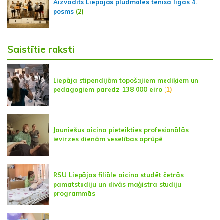
Aizvadīts Liepājas pludmales tenisa līgas 4.
posms
(2)
Saistītie raksti
Liepāja stipendijām topošajiem mediķiem un
pedagogiem paredz 138 000 eiro
(1)
Jauniešus aicina pieteikties profesionālās
ievirzes dienām veselības aprūpē
RSU Liepājas filiāle aicina studēt četrās
pamatstudiju un divās maģistra studiju
programmās