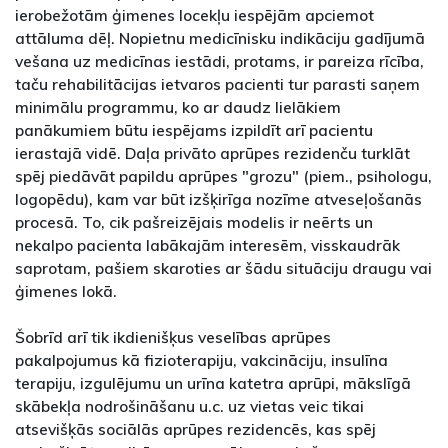
ierobežotām ģimenes locekļu iespējām apciemot
attāluma dēļ. Nopietnu medicīnisku indikāciju gadījumā
vešana uz medicīnas iestādi, protams, ir pareiza rīcība,
taču rehabilitācijas ietvaros pacienti tur parasti saņem
minimālu programmu, ko ar daudz lielākiem
panākumiem būtu iespējams izpildīt arī pacientu
ierastajā vidē. Daļa privāto aprūpes rezidenču turklāt
spēj piedāvāt papildu aprūpes "grozu" (piem., psihologu,
logopēdu), kam var būt izšķirīga nozīme atveseļošanās
procesā. To, cik pašreizējais modelis ir neērts un
nekalpo pacienta labākajām interesēm, visskaudrāk
saprotam, pašiem skaroties ar šādu situāciju draugu vai
ģimenes lokā.
Šobrīd arī tik ikdienišķus veselības aprūpes
pakalpojumus kā fizioterapiju, vakcināciju, insulīna
terapiju, izgulējumu un urīna katetra aprūpi, mākslīgā
skābekļa nodrošināšanu u.c. uz vietas veic tikai
atsevišķās sociālās aprūpes rezidencēs, kas spēj