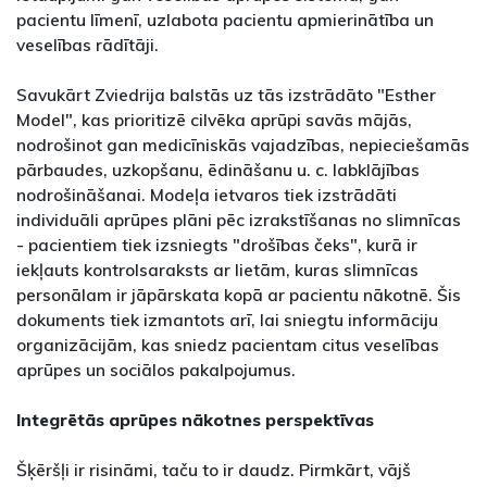
pacientu līmenī, uzlabota pacientu apmierinātība un
veselības rādītāji.
Savukārt Zviedrija balstās uz tās izstrādāto "Esther
Model", kas prioritizē cilvēka aprūpi savās mājās,
nodrošinot gan medicīniskās vajadzības, nepieciešamās
pārbaudes, uzkopšanu, ēdināšanu u. c. labklājības
nodrošināšanai. Modeļa ietvaros tiek izstrādāti
individuāli aprūpes plāni pēc izrakstīšanas no slimnīcas
- pacientiem tiek izsniegts "drošības čeks", kurā ir
iekļauts kontrolsaraksts ar lietām, kuras slimnīcas
personālam ir jāpārskata kopā ar pacientu nākotnē. Šis
dokuments tiek izmantots arī, lai sniegtu informāciju
organizācijām, kas sniedz pacientam citus veselības
aprūpes un sociālos pakalpojumus.
Integrētās aprūpes nākotnes perspektīvas
Šķēršļi ir risināmi, taču to ir daudz. Pirmkārt, vājš