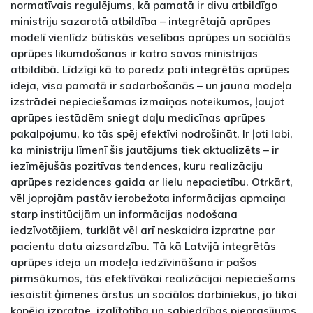
normatīvais regulējums, kā pamatā ir divu atbildīgo
ministriju sazarotā atbildība – integrētajā aprūpes
modelī vienlīdz būtiskās veselības aprūpes un sociālās
aprūpes likumdošanas ir katra savas ministrijas
atbildībā. Līdzīgi kā to paredz pati integrētās aprūpes
ideja, visa pamatā ir sadarbošanās – un jauna modeļa
izstrādei nepieciešamas izmaiņas noteikumos, ļaujot
aprūpes iestādēm sniegt daļu medicīnas aprūpes
pakalpojumu, ko tās spēj efektīvi nodrošināt. Ir ļoti labi,
ka ministriju līmenī šis jautājums tiek aktualizēts – ir
iezīmējušās pozitīvas tendences, kuru realizāciju
aprūpes rezidences gaida ar lielu nepacietību. Otrkārt,
vēl joprojām pastāv ierobežota informācijas apmaiņa
starp institūcijām un informācijas nodošana
iedzīvotājiem, turklāt vēl arī neskaidra izpratne par
pacientu datu aizsardzību. Tā kā Latvijā integrētās
aprūpes ideja un modeļa iedzīvināšana ir pašos
pirmsākumos, tās efektīvākai realizācijai nepieciešams
iesaistīt ģimenes ārstus un sociālos darbiniekus, jo tikai
kopēja izpratne, izglītotība un sabiedrības pieprasījums