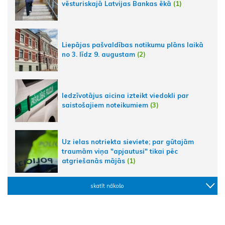
vēsturiskajā Latvijas Bankas ēkā
(1)
Liepājas pašvaldības notikumu plāns laikā
no 3. līdz 9. augustam
(2)
Iedzīvotājus aicina izteikt viedokli par
saistošajiem noteikumiem
(3)
Uz ielas notriekta sieviete; par gūtajām
traumām viņa "apjautusi" tikai pēc
atgriešanās mājās
(1)
skatīt nākošo