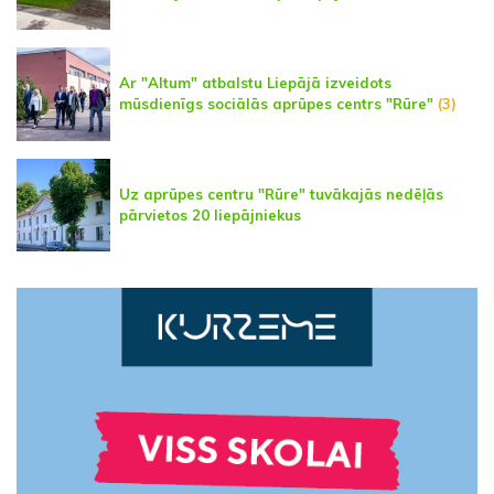
Ar "Altum" atbalstu Liepājā izveidots
mūsdienīgs sociālās aprūpes centrs "Rūre"
(3)
Uz aprūpes centru "Rūre" tuvākajās nedēļās
pārvietos 20 liepājniekus