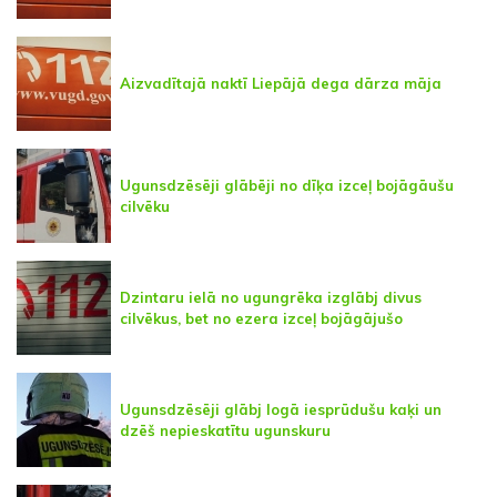
Aizvadītajā naktī Liepājā dega dārza māja
Ugunsdzēsēji glābēji no dīķa izceļ bojāgāušu
cilvēku
Dzintaru ielā no ugungrēka izglābj divus
cilvēkus, bet no ezera izceļ bojāgājušo
Ugunsdzēsēji glābj logā iesprūdušu kaķi un
dzēš nepieskatītu ugunskuru