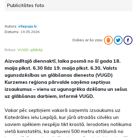
Publicitātes foto
Autors:
irliepaja.lv
Datums:
19.05.2026
Dalies ar šo ziņu:
Birkas:
VUGD
,
glābēji
Aizvadītajā diennaktī, laika posmā no šī gada 18.
maija plkst. 6.30 līdz 19. maija plkst. 6.30, Valsts
ugunsdzēsības un glābšanas dienesta (VUGD)
Kurzemes reģiona pārvalde saņēma septiņus
izsaukumus – vienu uz ugunsgrēka dzēšanu un sešus
uz glābšanas darbiem, informē VUGD.
Vakar pēc septiņiem vakarā saņemts izsaukums uz
Katedrāles ielu Liepājā, kur jūrā atradās cilvēks un
saviem spēkiem nespēja tikt krastā. Ierodoties notikuma
vietā konstatēts, ka aptuveni 500 metru attālumā no