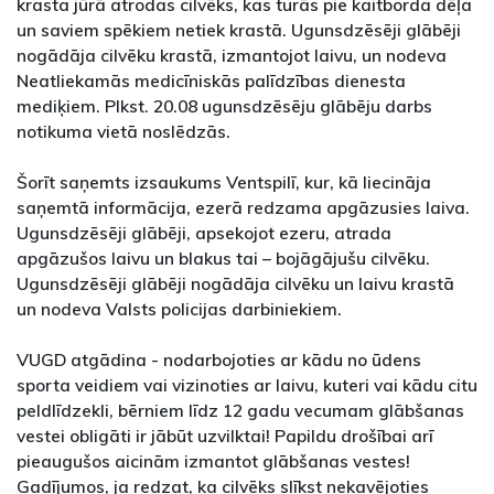
krasta jūrā atrodas cilvēks, kas turās pie kaitborda dēļa
un saviem spēkiem netiek krastā. Ugunsdzēsēji glābēji
nogādāja cilvēku krastā, izmantojot laivu, un nodeva
Neatliekamās medicīniskās palīdzības dienesta
mediķiem. Plkst. 20.08 ugunsdzēsēju glābēju darbs
notikuma vietā noslēdzās.
Šorīt saņemts izsaukums Ventspilī, kur, kā liecināja
saņemtā informācija, ezerā redzama apgāzusies laiva.
Ugunsdzēsēji glābēji, apsekojot ezeru, atrada
apgāzušos laivu un blakus tai – bojāgājušu cilvēku.
Ugunsdzēsēji glābēji nogādāja cilvēku un laivu krastā
un nodeva Valsts policijas darbiniekiem.
VUGD atgādina - nodarbojoties ar kādu no ūdens
sporta veidiem vai vizinoties ar laivu, kuteri vai kādu citu
peldlīdzekli, bērniem līdz 12 gadu vecumam glābšanas
vestei obligāti ir jābūt uzvilktai! Papildu drošībai arī
pieaugušos aicinām izmantot glābšanas vestes!
Gadījumos, ja redzat, ka cilvēks slīkst nekavējoties