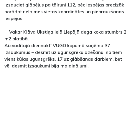
izsauciet glābējus pa tālruni 112, pēc iespējas precīzāk
norādot nelaimes vietas koordinātes un piebraukšanas
iespējas!
Vakar Klāva Ukstiņa ielā Liepājā dega koka stumbrs 2
m2 platībā.
Aizvadītajā diennaktī VUGD kopumā saņēma 37
izsaukumus – desmit uz ugunsgrēku dzēšanu, no tiem
viens kūlas ugunsgrēks, 17 uz glābšanas darbiem, bet
vēl desmit izsaukumi bija maldinājumi.