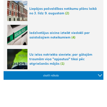
Liepājas pašvaldības notikumu plāns laikā
no 3. līdz 9. augustam
(2)
Iedzīvotājus aicina izteikt viedokli par
saistošajiem noteikumiem
(4)
Uz ielas notriekta sieviete; par gūtajām
traumām viņa "apjautusi" tikai pēc
atgriešanās mājās
(1)
skatīt nākošo