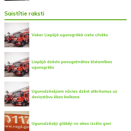
Saistītie raksti
Vakar Liepājā ugunsgrēkā cieta cilvēks
Liepājā dzēsts paaugstinātas bīstamības
ugunsgrēks
Ugunsdzēsējiem nācies dzēst atkritumus uz
deviņstāvu ēkas balkona
Ugunsdzēsēji glābēji no akas izcēla govi