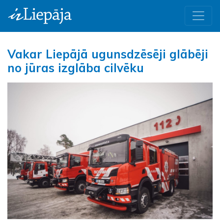
Vakar Liepājā ugunsdzēsēji glābēji
no jūras izglāba cilvēku