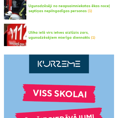
Ugunsdzēsēji no neapsaimniekotas ēkas noceļ
septiņas nepilngadīgas personas
(1)
Uliha ielā virs ietves aizlūzis zars,
ugunsdzēsējiem mierīga diennakts
(1)