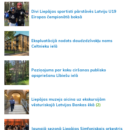
Divi Liepājas sportisti pārstāvēs Latviju U19
Eiropas čempionātā boksā
Ekspluatācijā nodots daudzdzīvokļu nams
Celtnieku ielā
Paziņojums par koku ciršanas publisko
apspriešanu Lībiešu ielā
Liepājas muzejs aicina uz ekskursijām
vēsturiskajā Latvijas Bankas ēkā
(2)
Jaunajā sezonā Liepājas Simfoniskais orķestris