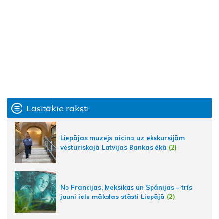
Lasītākie raksti
Liepājas muzejs aicina uz ekskursijām
vēsturiskajā Latvijas Bankas ēkā
(2)
No Francijas, Meksikas un Spānijas – trīs
jauni ielu mākslas stāsti Liepājā
(2)