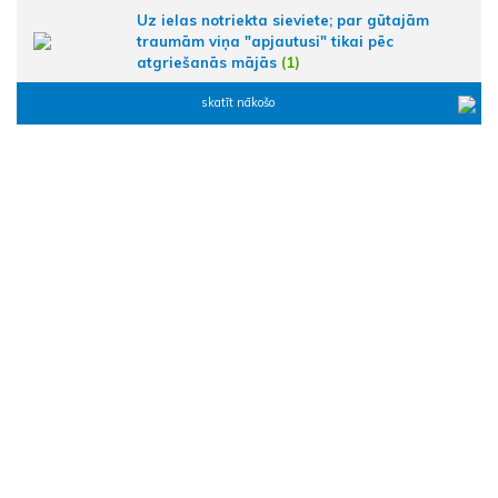
Uz ielas notriekta sieviete; par gūtajām
traumām viņa "apjautusi" tikai pēc
atgriešanās mājās
(1)
skatīt nākošo