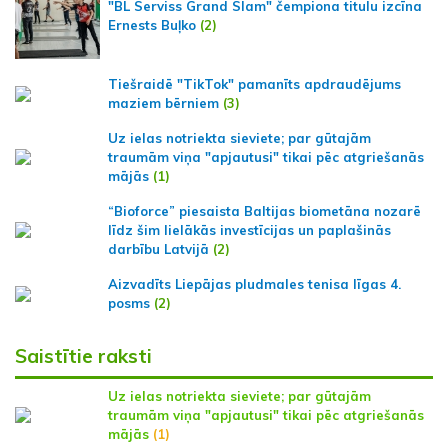
"BL Serviss Grand Slam" čempiona titulu izcīna
Ernests Buļko
(2)
Tiešraidē "TikTok" pamanīts apdraudējums
maziem bērniem
(3)
Uz ielas notriekta sieviete; par gūtajām
traumām viņa "apjautusi" tikai pēc atgriešanās
mājās
(1)
“Bioforce” piesaista Baltijas biometāna nozarē
līdz šim lielākās investīcijas un paplašinās
darbību Latvijā
(2)
Aizvadīts Liepājas pludmales tenisa līgas 4.
posms
(2)
Saistītie raksti
Uz ielas notriekta sieviete; par gūtajām
traumām viņa "apjautusi" tikai pēc atgriešanās
mājās
(1)