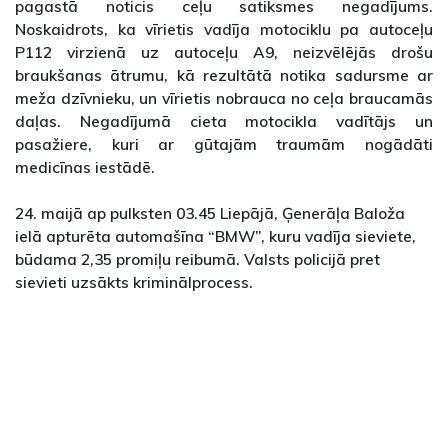
pagastā noticis ceļu satiksmes negadījums.
Noskaidrots, ka vīrietis vadīja motociklu pa autoceļu
P112 virzienā uz autoceļu A9, neizvēlējās drošu
braukšanas ātrumu, kā rezultātā notika sadursme ar
meža dzīvnieku, un vīrietis nobrauca no ceļa braucamās
daļas. Negadījumā cieta motocikla vadītājs un
pasažiere, kuri ar gūtajām traumām nogādāti
medicīnas iestādē.
24. maijā ap pulksten 03.45 Liepājā, Ģenerāļa Baloža
ielā apturēta automašīna “BMW”, kuru vadīja sieviete,
būdama 2,35 promiļu reibumā. Valsts policijā pret
sievieti uzsākts kriminālprocess.