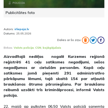
Publicitātes foto
Autors:
irliepaja.lv
Datums:
25.05.2026
Dalies ar šo ziņu:
Birkas:
Valsts policija
,
CSN
,
bojāgājušais
Aizvadītajā nedēļas nogalē Kurzemes reģionā
reģistrēti 41 ceļu satiksmes negadījumi, sešos
negadījumos ar cietušām personām. Kopā ceļu
satiksmes jomā pieņemti 291 administratīvo
pārkāpumu lēmumi, tajā skaitā 154 par atļautā
braukšanas ātruma pārsniegšanu. Par braukšanu
reibumā uzsākti trīs kriminālprocesi, informē Valsts
policija.
22. maijā ap pulksten 06.50 Valsts policijā saņemta