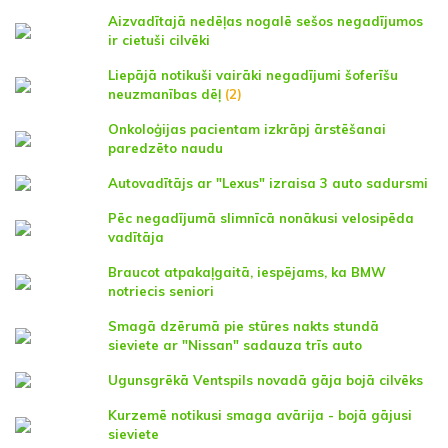
Aizvadītajā nedēļas nogalē sešos negadījumos
ir cietuši cilvēki
Liepājā notikuši vairāki negadījumi šoferīšu
neuzmanības dēļ
(2)
Onkoloģijas pacientam izkrāpj ārstēšanai
paredzēto naudu
Autovadītājs ar "Lexus" izraisa 3 auto sadursmi
Pēc negadījumā slimnīcā nonākusi velosipēda
vadītāja
Braucot atpakaļgaitā, iespējams, ka BMW
notriecis seniori
Smagā dzērumā pie stūres nakts stundā
sieviete ar "Nissan" sadauza trīs auto
Ugunsgrēkā Ventspils novadā gāja bojā cilvēks
Kurzemē notikusi smaga avārija - bojā gājusi
sieviete