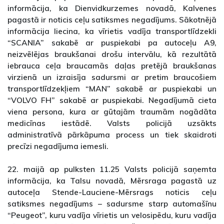
informācija, ka Dienvidkurzemes novadā, Kalvenes
pagastā ir noticis ceļu satiksmes negadījums. Sākotnējā
informācija liecina, ka vīrietis vadīja transportlīdzekli
“SCANIA” sakabē ar puspiekabi pa autoceļu A9,
neizvēlējas braukšanai drošu intervālu, kā rezultātā
iebrauca ceļa braucamās daļas pretējā braukšanas
virzienā un izraisīja sadursmi ar pretim braucošiem
transportlīdzekļiem “MAN” sakabē ar puspiekabi un
“VOLVO FH” sakabē ar puspiekabi. Negadījumā cieta
viena persona, kura ar gūtajām traumām nogādāta
medicīnas iestādē. Valsts policijā uzsākts
administratīvā pārkāpuma process un tiek skaidroti
precīzi negadījuma iemesli.
22. maijā ap pulksten 11.25 Valsts policijā saņemta
informācija, ka Talsu novadā, Mērsraga pagastā uz
autoceļa Stende-Lauciene-Mērsrags noticis ceļu
satiksmes negadījums – sadursme starp automašīnu
“Peugeot”, kuru vadīja vīrietis un velosipēdu, kuru vadīja