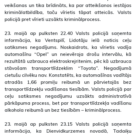
veikšanas un tika brīdināts, ka par atteikšanos iestājas
kriminālatbildība, taču vīrietis tāpat atteicās. Valsts
policijā pret vīrieti uzsākts kriminālprocess.
23. maijā ap pulksten 22.40 Valsts policijā saņemta
informācija, ka Ventspilī, Lidotāju ielā noticis ceļu
satiksmes negadījums. Noskaidrots, ka vīrietis vadīja
automašīnu “Opel” un neievēroja drošu intervālu, kā
rezultātā uzbrauca elektroskrejritenim, pēc kā uzbrauca
stāvošam transportlīdzeklim “Toyota”. Negadījumā
cietušu cilvēku nav. Konstatēts, ka automašīnas vadītājs
atradās 1,66 promiļu reibumā un pārvietojās bez
transportlīdzekļu vadīšanas tiesībām. Valsts policijā par
ceļu satiksmes negadījumu uzsākts administratīvā
pārkāpuma process, bet par transportlīdzekļa vadīšanu
alkohola reibumā un bez tiesībām – kriminālprocess.
23. maijā ap pulksten 23.15 Valsts policijā saņemta
informācija, ka Dienvidkurzemes novadā, Tadaiķu