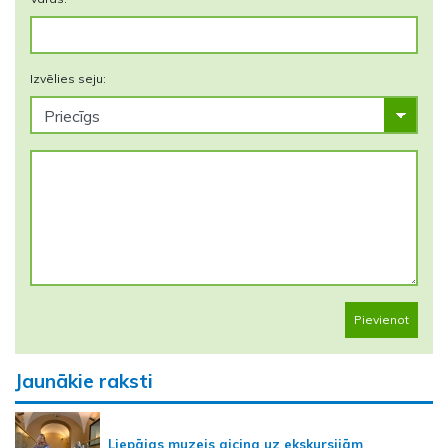
Izvēlies seju:
Pievienot
Jaunākie raksti
Liepājas muzejs aicina uz ekskursijām