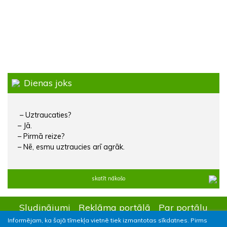
Dienas joks
– Uztraucaties?
– Jā.
– Pirmā reize?
– Nē, esmu uztraucies arī agrāk.
skatīt nākošo
Sludinājumi
Reklāma portālā
Par portālu
Informējam, ka šajā tīmekļa vietnē tiek izmantotas sīkdatnes. Pirms