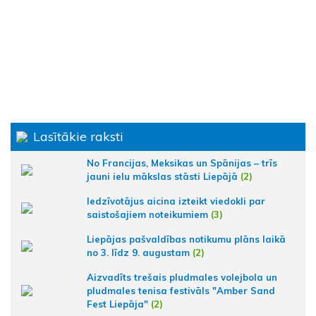
Lasītākie raksti
No Francijas, Meksikas un Spānijas – trīs
jauni ielu mākslas stāsti Liepājā
(2)
Iedzīvotājus aicina izteikt viedokli par
saistošajiem noteikumiem
(3)
Liepājas pašvaldības notikumu plāns laikā
no 3. līdz 9. augustam
(2)
Aizvadīts trešais pludmales volejbola un
pludmales tenisa festivāls "Amber Sand
Fest Liepāja"
(2)