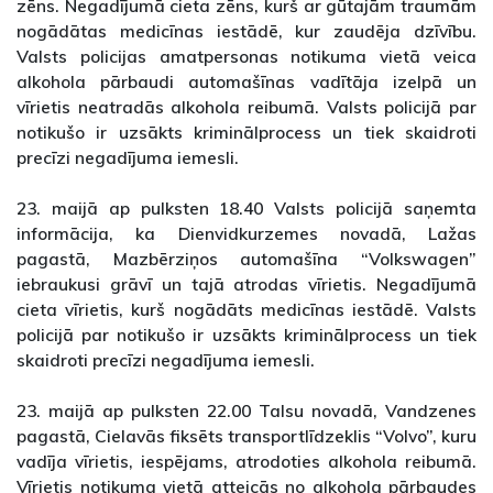
zēns. Negadījumā cieta zēns, kurš ar gūtajām traumām
nogādātas medicīnas iestādē, kur zaudēja dzīvību.
Valsts policijas amatpersonas notikuma vietā veica
alkohola pārbaudi automašīnas vadītāja izelpā un
vīrietis neatradās alkohola reibumā. Valsts policijā par
notikušo ir uzsākts kriminālprocess un tiek skaidroti
precīzi negadījuma iemesli.
23. maijā ap pulksten 18.40 Valsts policijā saņemta
informācija, ka Dienvidkurzemes novadā, Lažas
pagastā, Mazbērziņos automašīna “Volkswagen”
iebraukusi grāvī un tajā atrodas vīrietis. Negadījumā
cieta vīrietis, kurš nogādāts medicīnas iestādē. Valsts
policijā par notikušo ir uzsākts kriminālprocess un tiek
skaidroti precīzi negadījuma iemesli.
23. maijā ap pulksten 22.00 Talsu novadā, Vandzenes
pagastā, Cielavās fiksēts transportlīdzeklis “Volvo”, kuru
vadīja vīrietis, iespējams, atrodoties alkohola reibumā.
Vīrietis notikuma vietā atteicās no alkohola pārbaudes