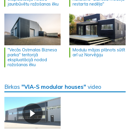
jaunbūvētu ražošanas ēku
restarta nedēļa"
"Vecās Ostmalas Biznesa
Moduļu mājas plānots sūtīt
parka" teritorijā
arī uz Norvēģiju
ekspluatācijā nodod
ražošanas ēku
Birkas
"VIA-S modular houses"
video