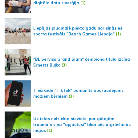
digitālo datu sinerģija
(1)
Liepājas pludmalē piekto gadu norisināsies
sporta festivāls "Beach Games Liepaja"
(1)
"BL Serviss Grand Slam" čempiona titulu izcīna
Ernests Buļko
(3)
Tiešraidē "TikTok" pamanīts apdraudējums
maziem bērniem
(3)
Uz ielas notriekta sieviete; par gūtajām
traumām viņa "apjautusi" tikai pēc atgriešanās
mājās
(1)