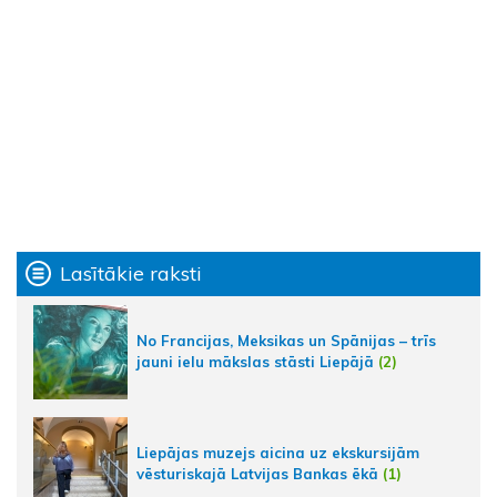
Lasītākie raksti
No Francijas, Meksikas un Spānijas – trīs
jauni ielu mākslas stāsti Liepājā
(2)
Liepājas muzejs aicina uz ekskursijām
vēsturiskajā Latvijas Bankas ēkā
(1)