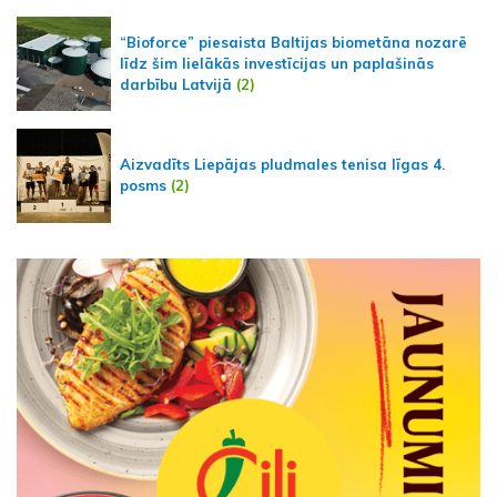
“Bioforce” piesaista Baltijas biometāna nozarē
līdz šim lielākās investīcijas un paplašinās
darbību Latvijā
(2)
Aizvadīts Liepājas pludmales tenisa līgas 4.
posms
(2)