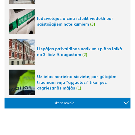
Iedzīvotājus aicina izteikt viedokli par
saistošajiem noteikumiem
(3)
Liepājas pašvaldības notikumu plāns laikā
no 3. līdz 9. augustam
(2)
Uz ielas notriekta sieviete; par gūtajām
traumām viņa "apjautusi" tikai pēc
atgriešanās mājās
(1)
skatīt nākošo