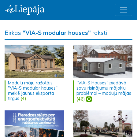
Birkas
"VIA-S modular houses"
raksti
Moduļu māju ražotājs
"VIA-S Houses" piedāvā
"VIA-S modular houses"
savu risinājumu mājokļu
meklē jaunus eksporta
problēmai – moduļu mājas
tirgus
(4)
(46)