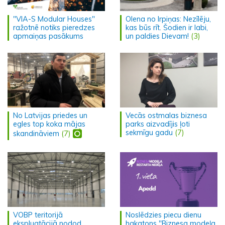
"VIA-S Modular Houses"
Olena no Irpiņas: Nezīlēju,
ražotnē notiks pieredzes
kas būs rīt. Šodien ir labi,
apmaiņas pasākums
un paldies Dievam!
(3)
No Latvijas priedes un
Vecās ostmalas biznesa
egles top koka mājas
parks aizvadījis ļoti
sekmīgu gadu
(7)
skandināviem
(7)
VOBP teritorijā
Noslēdzies piecu dienu
ekspluatācijā nodod
hakatons "Biznesa modeļa