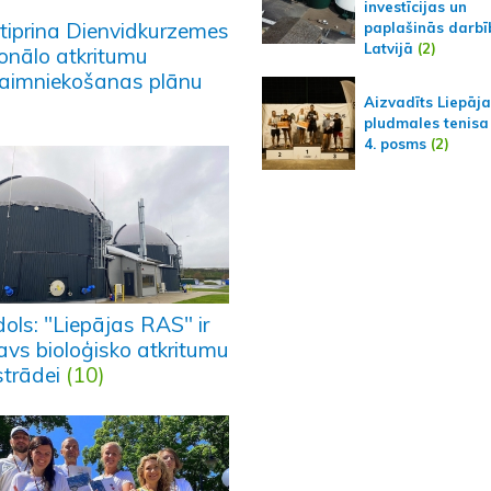
investīcijas un
tiprina Dienvidkurzemes
paplašinās darbī
Latvijā
(2)
ionālo atkritumu
aimniekošanas plānu
Aizvadīts Liepāj
pludmales tenisa
4. posms
(2)
ols: "Liepājas RAS" ir
avs bioloģisko atkritumu
strādei
(10)