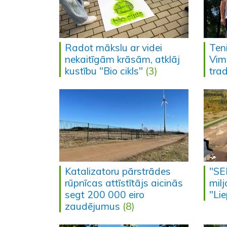
Radot mākslu ar videi
Teni
nekaitīgām krāsām, atklāj
Vim
kustību "Bio cikls"
(3)
trad
Katalizatoru pārstrādes
"SEB
rūpnīcas attīstītājs aicinās
mil
segt 200 000 eiro
"Li
zaudējumus
(8)