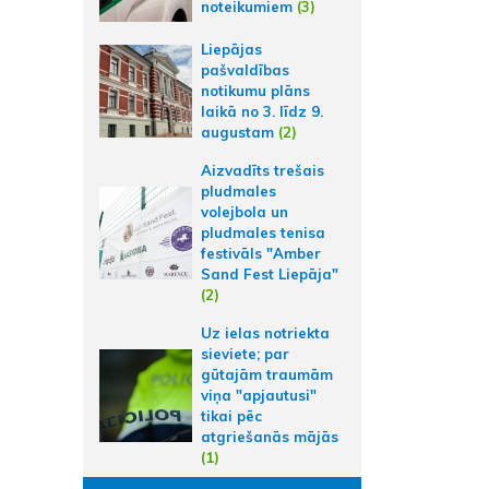
noteikumiem
(3)
Liepājas
pašvaldības
notikumu plāns
laikā no 3. līdz 9.
augustam
(2)
Aizvadīts trešais
pludmales
volejbola un
pludmales tenisa
festivāls "Amber
Sand Fest Liepāja"
(2)
Uz ielas notriekta
sieviete; par
gūtajām traumām
viņa "apjautusi"
tikai pēc
atgriešanās mājās
(1)