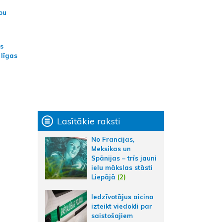
bu
as
 līgas
Lasītākie raksti
No Francijas,
Meksikas un
Spānijas – trīs jauni
ielu mākslas stāsti
Liepājā
(2)
Iedzīvotājus aicina
izteikt viedokli par
saistošajiem