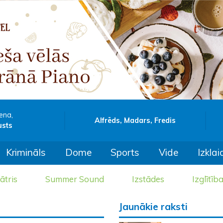
ena,
Alfrēds, Madars, Fredis
usts
Krimināls
Dome
Sports
Vide
Izklai
ātris
Summer Sound
Izstādes
Izglītīb
Jaunākie raksti