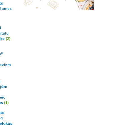
ta
 Games
d
itulu
ļko
(2)
k"
aziem
a
ajām
pēc
ās
(1)
sta
na
ielākās