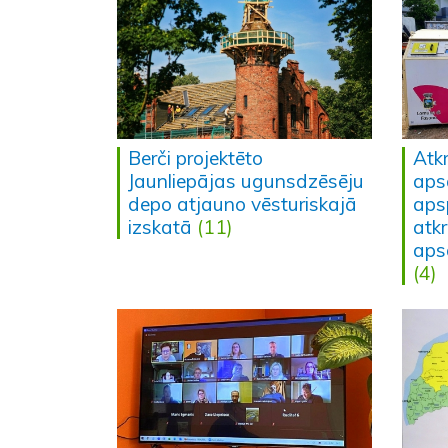
Berči projektēto
Atkr
Jaunliepājas ugunsdzēsēju
aps
depo atjauno vēsturiskajā
aps
izskatā
(11)
atk
aps
(4)