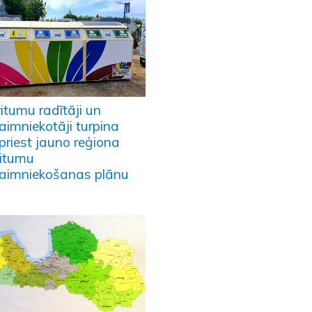
itumu radītāji un
aimniekotāji turpina
priest jauno reģiona
ritumu
aimniekošanas plānu