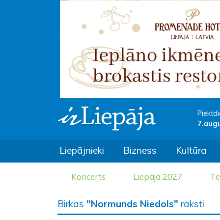
Piektdi
7.aug
Liepājnieki
Bizness
Kultūra
Koncerts
Liepāja 2027
Te
Birkas
"Normunds Niedols"
raksti