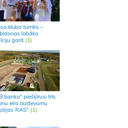
sa kluba turnīrs –
bldonas labāko
īciju garā
(1)
 banka" piešķīrusi trīs
jonu eiro aizdevumu
epājas RAS"
(1)