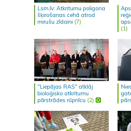
Lsm.lv: Atkritumu poligona
Aps
šķirošanas cehā atrod
reģ
mirušu zīdaini
(7)
aps
(1)
"Liepājas RAS" atklāj
Nied
bioloģisko atkritumu
gat
pārstrādes rūpnīcu
(2)
pār