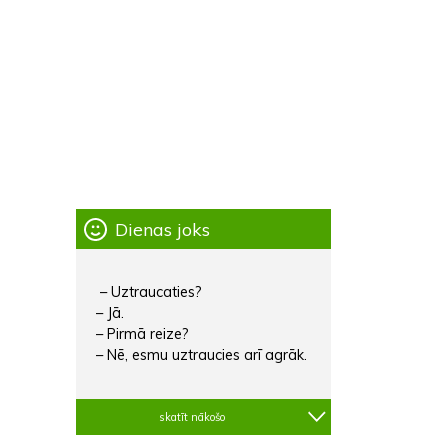
Dienas joks
– Uztraucaties?
– Jā.
– Pirmā reize?
– Nē, esmu uztraucies arī agrāk.
skatīt nākošo