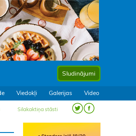
Sludinājumi
de
Viedokļi
Galerijas
Video
a
Silakaktiņa stāsti