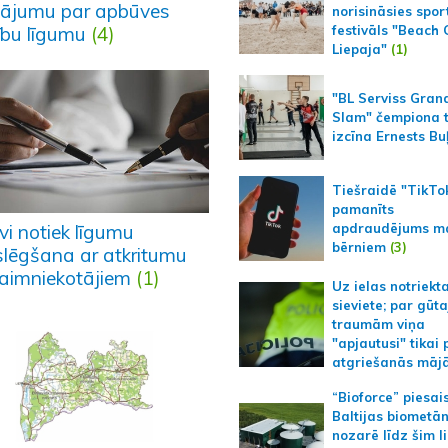
tājumu par apbūves
norisināsies spor
ību līgumu
(4)
festivāls "Beach
Liepaja"
(1)
"BL Serviss Gran
Slam" čempiona t
izcīna Ernests Bu
Tiešraidē "TikTo
pamanīts
apdraudējums m
vi notiek līgumu
bērniem
(3)
slēgšana ar atkritumu
aimniekotājiem
(1)
Uz ielas notriekt
sieviete; par gūt
traumām viņa
"apjautusi" tikai 
atgriešanās māj
“Bioforce” piesai
Baltijas biometā
nozarē līdz šim l