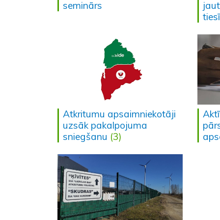
seminārs
jau
ties
Atkritumu apsaimniekotāji
Aktī
uzsāk pakalpojuma
pār
sniegšanu
(3)
aps