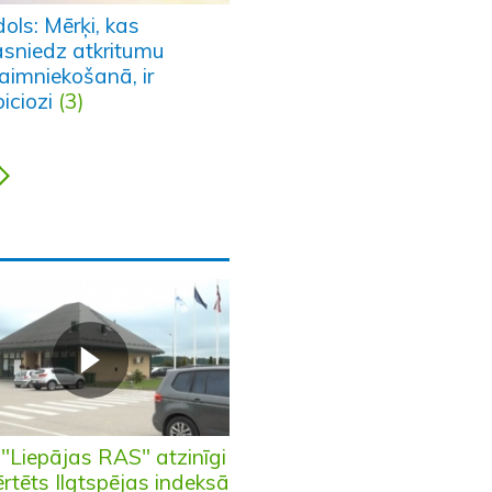
ols: Mērķi, kas
asniedz atkritumu
aimniekošanā, ir
iciozi
(3)
 "Liepājas RAS" atzinīgi
rtēts Ilgtspējas indeksā