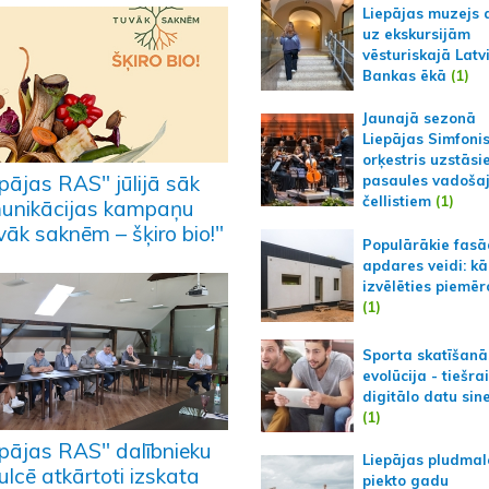
Liepājas muzejs 
uz ekskursijām
vēsturiskajā Latv
Bankas ēkā
(1)
Jaunajā sezonā
Liepājas Simfoni
orķestris uzstāsi
pājas RAS" jūlijā sāk
pasaules vadoša
čellistiem
(1)
unikācijas kampaņu
vāk saknēm – šķiro bio!"
Populārākie fas
apdares veidi: kā
izvēlēties piemēr
(1)
Sporta skatīšanā
evolūcija - tiešra
digitālo datu sin
(1)
epājas RAS" dalībnieku
Liepājas pludmal
lcē atkārtoti izskata
piekto gadu