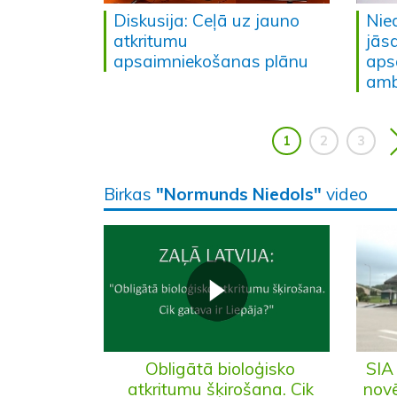
Diskusija: Ceļā uz jauno
Nied
atkritumu
jās
apsaimniekošanas plānu
aps
amb
1
2
3
Birkas
"Normunds Niedols"
video
SIA
Obligātā bioloģisko
novē
atkritumu šķirošana. Cik