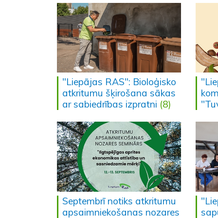
"Liepājas RAS": Bioloģisko
"Lie
atkritumu šķirošana sākas
kom
ar sabiedrības izpratni
(8)
"Tu
Septembrī notiks atkritumu
"Li
apsaimniekošanas nozares
sapu